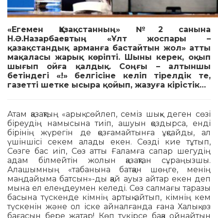
«Егемен Қазақстанның» №2 санына
Н.Ә.Назарбаевтың «Ұлт жоспары –
қазақстандық арманға бастайтын жол» атты
мақаласы жарық көріпті. Шыны керек, оқып
шығып ойға қалдық. Соңғы – алтыншы
бетіндегі «!» белгісіне келіп тірелдік те,
газетті шетке ысыра қойып, жазуға кірістік…
Атам қазақтың «арық сөйлеп, семіз шық» деген сөзі
біреудің намысына тиіп, ашуын қоз­дырса, енді
бірінің жүрегін де қозғамайтынға ұқсайды, ал
үшіншісі секем алады екен. Сөз­ді кие тұтып,
Сөзге бас иіп, Сөз атты Ғаламға сапар шегудің
адам білмейтін жолын қа­зақтан сұраңызшы.
Алашымның «табанына батқан шөңге, менің
маңдайыма батсын»-ды қай ауыз айтар екен деп
мына ел елеңдеумен келеді. Сөз салмағы таразы
басына түс­кенде кімнің артық айтып, кімнің кем
түскенін және ол іске айналғанда ғана Халық өз
ба­ғасын бере жатар! Көп түкірсе бақа ойнайтын