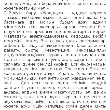
көлшік емес, көл болатыны көңіл кілтін тап­қанда
жүзеге асатыны мәлім.
Сайлауға бару, «Жолдауға – қолдау» көрсету
азаматтық борышымыз десек, онда жаңа бір
бастамаға да мойын бұрып қарау адами
міндетіміз. «Ұлт жоспары» арман сөзінен бас­
талуының өзі арыдағы идеяны аңғартса керек.
Мақаладағы қазақстандық арман, кадрдың кәсіби
деңгейін көтеру, Заң саласындағы реформалар,
еңбекті бағалау, ашық мемлекет, бәсекелестікті
дамыту, сыртқы инвестиция, инновациялы-
индустриялық бағыт туралы концепциялар ескі
мен жаңа арасында туындаған, сараптан өткен
салмақты дүние секілді көрінді. Ескінің жаңасын,
жаңаның ескісін ала отыра Президент Бізге өз
жоспарын ұсынып отыр… Алайда, Алла алдында
мойындайықшы, көп айттық, көп жаздық, көп енді,
көп… Дәл осы тұста елдің сенімін, сеңдей
сетінеген үмітін оятып, оның аңсаған арман-
аңсары, алдына қойған мақсат-мұраты, әлі де оң
өзгерісті, жаңа лепті күтіп жүр­генін де есепке
алуымыз қажет-ақ. Әлгіндей жоспардың толыққанды
жүзеге асуы үшін халықтың соған деген ынта-