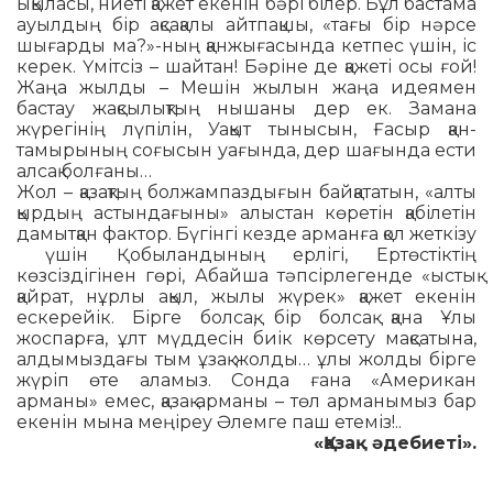
ықыласы, ниеті қажет екенін бәрі білер. Бұл бастама
ауылдың бір ақсақалы айтпақшы, «тағы бір нәрсе
шығарды ма?»-ның қанжығасында кетпес үшін, іс
керек. Үмітсіз – шайтан! Бәріне де қажеті осы ғой!
Жаңа жылды – Мешін жылын жаңа идея­мен
бастау жақсылықтың нышаны дер ек. Замана
жүрегінің лүпілін, Уақыт тынысын, Ға­сыр қан-
тамырының соғысын уағында, дер шағында ести
алсақ болғаны…
Жол – қазақтың болжампаздығын байқататын, «алты
қырдың астындағыны» алыстан кө­ре­тін қабілетін
дамытқан фактор. Бүгінгі кезде арманға қол жеткізу
үшін Қобыландының ер­лігі, Ертөстіктің
көзсіздігінен гөрі, Абайша тәпсірлегенде «ыстық
қайрат, нұрлы ақыл, жы­лы жүрек» қажет екенін
ескерейік. Бірге болсақ, бір болсақ қана Ұлы
жоспарға, ұлт мүд­десін биік көрсету мақсатына,
алдымыздағы тым ұзақ жолды… ұлы жолды бірге
жүріп өте аламыз. Сонда ғана «Американ
арманы» емес, қазақ арманы – төл арманымыз бар
еке­нін мына меңіреу Әлемге паш етеміз!..
«Қазақ әдебиеті».