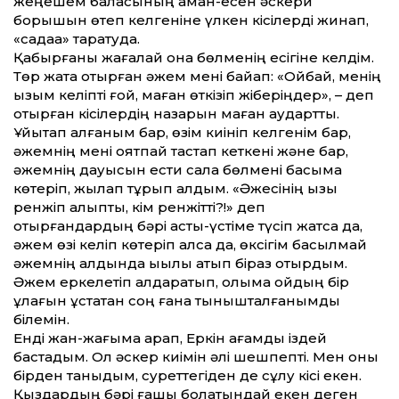
жеңешем баласының аман-есен әскери
борышын өтеп келгеніне үлкен кісілерді жинап,
«садақа» таратуда.
Қабырғаны жағалай қонақ бөлменің есігіне келдім.
Төр жақта отырған әжем мені байқап: «Ойбай, менің
қызым келіпті ғой, маған өткізіп жіберіңдер», – деп
отырған кісілердің назарын маған аударт­ты.
Ұйықтап қалғаным бар, өзім киініп келгенім бар,
әжемнің мені оятпай тастап кеткені және бар,
әжемнің дауысын ести сала бөлмені басыма
көтеріп, жылап тұрып алдым. «Әжесінің қызы
ренжіп қалыпты, кім ренжітті?!» деп
отырғандардың бәрі асты-үстіме түсіп жатса да,
әжем өзі келіп көтеріп алса да, өксігім басылмай
әжемнің алдында ықылық атып біраз отырдым.
Әжем еркелетіп алдарқатып, қолыма қойдың бір
құлағын ұстатқан соң ғана тынышталғанымды
білемін.
Енді жан-жағыма қарап, Еркін ағамды іздей
бастадым. Ол әскер киімін әлі шешпепті. Мен оны
бірден таныдым, суреттегіден де сұлу кісі екен.
Қыздардың бәрі ғашық болатындай екен деген