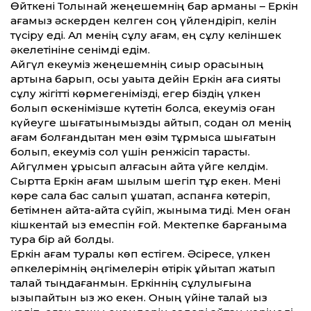
Өйткені Толқынай жеңешемнің бар арманы – Еркін
ағамыз әскерден келген соң үйлендіріп, келін
түсіру еді. Ал менің сұлу ағам, ең сұлу келіншек
әкелетініне сенімді едім.
Айгүл екеуміз жеңешемнің сиыр қорасының
артына барып, осы уақытқа дейін Еркін аға сияқты
сұлу жігітті көрмегенімізді, егер біздің үлкен
болып өскенімізше күтетін болса, екеуміз оған
күйеуге шығатынымызды айтып, содан ол менің
ағам болғандықтан мен өзім тұрмысқа шығатын
болып, екеуміз сол үшін ренжісіп тарастық.
Айгүлмен ұрысып қалғасын қайта үйге келдім.
Сыртта Еркін ағам шылым шегіп тұр екен. Мені
көре сала бас салып құшақтап, аспанға көтеріп,
бетімнен қайта-қайта сүйіп, жыныма тиді. Мен оған
кішкентай қыз емеспін ғой. Мектепке барғаныма
тура бір ай болды.
Еркін ағам туралы көп естігем. Әсіресе, үлкен
әпкелерімнің әңгімелерін өтірік ұйықтап жатып
талай тыңдағанмын. Еркіннің сұлулығына
қызықпайтын қыз жоқ екен. Оның үйіне талай қыз