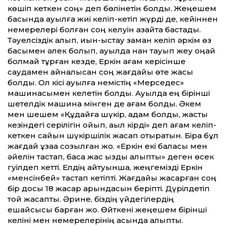
көшіп кеткен соң» деп бөлінетін болды. Жеңешем
басында ауылға жиі келіп-кетіп жүрді де, кейіннен
немерелері болған соң келуін азайта бастады.
Тәуелсіздік алып, қиын-қыстау заман келіп әркім өз
басымен әлек болып, ауылда нан тауып жеу оңай
болмай тұрған кезде, Еркін ағам керісінше
саудамен айналысқан соң жағдайы өте жақсы
болды. Ол кісі ауылға немістің «Мерседес»
машинасымен келетін болды. Ауылда ең бірінші
шетелдік машина мінген де ағам болды. Әкем
мен шешем «Құдайға шүкір, адам болды, жастық
кезіндегі серілігін қойып, ақыл кірді» деп ағам келіп-
кеткен сайын шүкіршілік жасап отыратын. Бірақ бұл
жағдай ұзаққа созылған жоқ. «Еркін екі баласы мен
әйелін тастап, басқа жас қызды алыпты» деген өсек
гуілдеп кетті. Елдің айтуынша, жеңгемізді Еркін
«менсінбей» тастап кетіпті. Жағдайы жақсарған соң
бір досы 18 жасар қарындасын­ беріпті. Дүрілдетіп
той жасапты. Әрине, біздің үйдегілердің
ешқайсысы барған жоқ. Өйткені жеңешем бірінші
келіні мен немерелерінің қасында қалыпты.