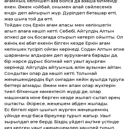
ағамның келіншегі қазақ болса да қазақша білмейді
екен. Әжем «ойбай, онымен қалай сөйлесеміз
енді» деп қайғырып жүр. Дүрілдеп беташар өтті,
жаз шыға той да өтті.
Тойдан соң Еркін ағам апасы мен келіншегін
алып қалаға көшіп кетті. Себебі, Айгүлдің Алтын
әпкесі де оң босағада отырып көтеріп қойыпты. Ол
өзінің екі қабат екенін білген кезде Еркін ағам
келіншек түсіріп қойған көрінеді. Содан Алтын әпке
шарананы алдырам деп ауруханаға барады да,
бір нәрсе дұрыс болмай көп уақыт ауырған
көрінеді. Айгүлдің айтуынша, өлім аузынан қайтқан.
Сондықтан олар да көшіп кетті. Толқынай
жеңешемдердің бұл оқиғадан кейін ауылда тұруға
беттері қалмады. Әжем мен апам олар жүктерін
тиеп біткенше көмектесіп жүрді де, олар
машинаға міне берген кезде жылап-сықтап әрең
қоштасты. Әсіресе, жеңешем әбден жылады.
Ес білгелі кіріп-шығып жүрген жеңешемнің
үйінде енді басқа біреулер тұрып жатыр. Уақыт
зырылдап өте берді. Біздің үйдегі әңгіме үстінде
кез келген уақыт «жеңешемдер көшпей тұрып,