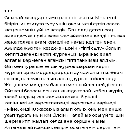
* * *
Осылай жылдар зымырап өтіп жатты. Мектепті
бітіріп, институтқа түсу үшін әкем мені ертіп қалаға,
жеңешемнің үйіне келдік. Біз келді деген соң
амандасуға Еркін ағам жас әйелімен келді. Отызға
жаңа толған ағам кемеліне нағыз келген екен.
Ауылда жүрген кезде-ақ «Еркін «тіпті сұлу» болып
кетіпті дегенді естіп жүргенбіз. Бірақ жас әйел
алғалы көрмеген ағамды тіпті танымай қалдым.
Өйткені тура шетелдік журналдардан көріп
жүрген әртіс модельдерден аумай қалыпты. Әкем
інісінің сәлемін салқын алып, дұрыс сөйлеспеді.
Жеңешем мүлдем баласымен сөйлеспейді екен.
Өйткені баласы осы он жылда талай қызбен жүріп,
талай қыздың көз жасына қалған, бірінші
келіншегіне көрсетпегенді көрсеткен көрінеді.
«Міне, енді 18 жасар қыз алып отыр, онымен қанша
уақыт тұратынын кім білсін? Талай қыз осы үйге ішін
шермейтіп жылап келді, ана көршінің қызы
Алтынды айтсаңшы, өмірін осы ініңнің серілігінің