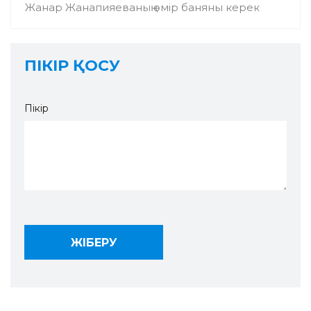
Жанар Жанапияеваның өмір баняны керек
ПІКІР ҚОСУ
Пікір