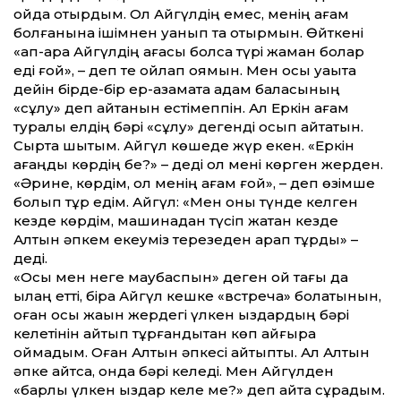
ойда отырдым. Ол Айгүлдің емес, менің ағам
болғанына ішімнен қуанып та отырмын. Өйткені
«қап-қара Айгүлдің ағасы болса түрі жаман болар
еді ғой», – деп те ойлап қоямын. Мен осы уақытқа
дейін бірде-бір ер-азаматқа адам баласының
«сұлу» деп айтқанын естімеппін. Ал Еркін ағам
туралы елдің бәрі «сұлу» дегенді қосып айтатын.
Сыртқа шықтым. Айгүл көшеде жүр екен. «Еркін
ағаңды көрдің бе?» – деді ол мені көрген жерден.
«Әрине, көрдім, ол менің ағам ғой», – деп өзімше
болып тұр едім. Айгүл: «Мен оны түнде келген
кезде көрдім, машинадан түсіп жатқан кезде
Алтын әпкем екеуміз терезеден қарап тұрдық» –
деді.
«Осы мен неге маубаспын» деген ой тағы да
қылаң етті, бірақ Айгүл кешке «встреча» болатынын,
оған осы жақын жердегі үлкен қыздардың бәрі
келетінін айтып тұрғандықтан көп қайғыра
қоймадым. Оған Алтын әпкесі айтыпты. Ал Алтын
әпке айтса, онда бәрі келеді. Мен Айгүлден
«барлық үлкен қыздар келе ме?» деп қайта сұрадым.