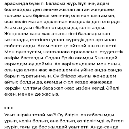
арқасында бұзып, баласыз жүр. Бұл інің адам
болмайды» деп әкеме жылап алған жеңешем,
«өлсем осы бірінші келіннің қолынан шығамын,
осы келін маған адалынан кездесті» деп отырды.
Ағам аз уақыт бізбен отырды да, кетіп қалды.
Жеңешем «ана жас қатыны тіпті балаларынан
қызғанады, етегінен ұстап жүреді» деп артынан
сөйлеп қалды. Ағам ештеңе айтпай шығып кетті.
Мен оқуға түстім, жатақханаға орналасып, студенттік
өмірім басталды. Содан Еркін ағамды 5 жылдай
көрмедім-ау деймін. Ал кәрі жеңешем мен оның
қолында қалған жас жеңешемнің үйіне анда-санда
барып тұратынмын. Оқу бітірер жылы жеңешем
қайтыс болды да, ағамды с-ол кезде жаназада
көрдім. Ол тағы басқа жап-жас қызбен келді. Әйелі
екен, менен де жас қыз.
* * *
Уақыт шіркін тоқтай ма?! Оқу бітіріп, өз отбасымды
құрып, келін болып, ана болып, өз тірлігімді күйттеп
жүріп, тағы да бес жылдай уақыт өтті. Анда-санда