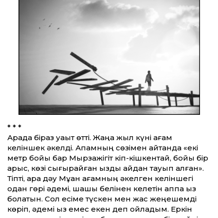
* * *
Арада біраз уақыт өтті. Жаңа жыл күні ағам
келіншек әкелді. Апамның сөзімен айтқанда «екі
метр бойы бар Мырзажігіт кіп-кішкентай, бойы бір
қарыс, көзі сығырайған қызды қайдан тауып алған».
Тіпті, қара дәу Мұқан ағамның әкелген келіншегі
одан гөрі әдемі, шашы белінен келетін аппақ қыз
болатын. Сол есіме түскен мен жас жеңешемді
көріп, әдемі қыз емес екен деп ойладым. Еркін