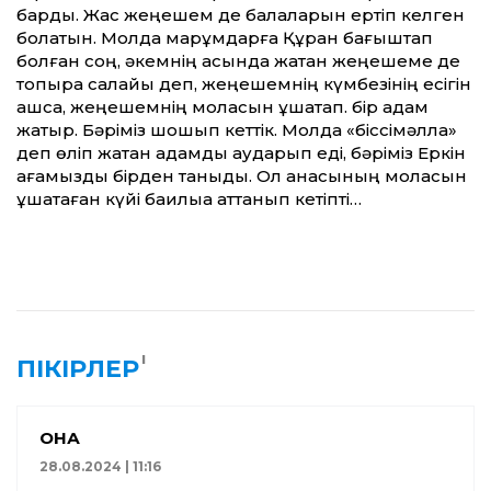
бардық. Жас жеңешем де балаларын ертіп келген
болатын. Молда марқұмдарға Құран бағыштап
болған соң, әкемнің қасында жатқан жеңешеме де
топырақ салайық деп, жеңешемнің күмбезінің есігін
ашсақ, жеңешемнің моласын құшақтап. бір адам
жатыр. Бәріміз шошып кеттік. Молда «біссімәлла»
деп өліп жатқан адамды аударып еді, бәріміз Еркін
ағамызды бірден таныдық. Ол анасының моласын
құшақтаған күйі бақилыққа аттанып кетіпті…
1
ПІКІРЛЕР
ҚОНАҚ
28.08.2024 | 11:16