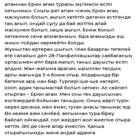
апамнан Еркін ағам туралы әңгімесін естіп
қоятынмын. Соңғы рет апам «сенің Еркін ағаң
маскүнем болып, қаңғып кетіпті» дегенін естігенде
таң қалып, ондай сұлу да бай жігіттің қалай
маскүнем болып, көше қаңғып, бомж болып
кеткеніне сене алмағанмын. Бірақ ағамызды еш
жиын-тойдан көрмейтін болдық.
Жұмыстан ертерек шығып, «Көк базарға» төтелей
өте салайын деп 28-Панфиловшылар саябағаның
ортасымен өтіп бара жатып, таныс дауысты естіп
қалдым. Жан-жағыма қарасам, қырқылған талдың
арғы жағында 3-4 бомж отыр. Алдарында бір
бөтелке арақ, нан бар. Түрлері іше-іше көгеріп,
ісініп, адам танымастай болып кеткен. Ал сөйлеп
отырған – Еркін ағам. Мен оны тек дауысынан,
еңгезердей бойы­нан таныдым. Оның қазіргі түрін
керек десеңіз, мен емес, туған анасы танымас еді.
Өз көзіме өзім сенбей, аяғымнан тура біреу
байлап қойғандай, сол жердегі жол жиегіне отыра
кеттім. Әлі де сене алар емеспін. Қанша
отыратынымды және қандай қадамға