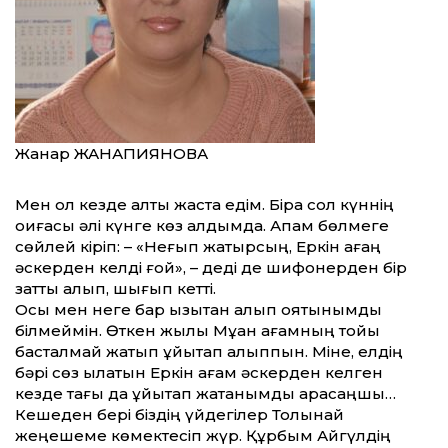
Жанар ЖАНАПИЯНОВА
Мен ол кезде алты жаста едім. Бірақ сол күннің
оқиғасы әлі күнге көз алдымда. Апам бөлмеге
сөйлей кіріп: – «Неғып жатырсың, Еркін ағаң
әскерден келді ғой», – деді де шифонерден бір
затты алып, шығып кетті.
Осы мен неге бар қызықтан қалып қоя­тынымды
білмеймін. Өткен жылы Мұқан ағамның тойы
басталмай жатып ұйықтап қалыппын. Міне, елдің
бәрі сөз қылатын Еркін ағам әскерден келген
кезде тағы да ұйықтап жатқанымды қарасаңшы…
Кешеден бері біздің үйдегілер Толқынай
жеңешеме көмектесіп жүр. Құрбым Айгүлдің