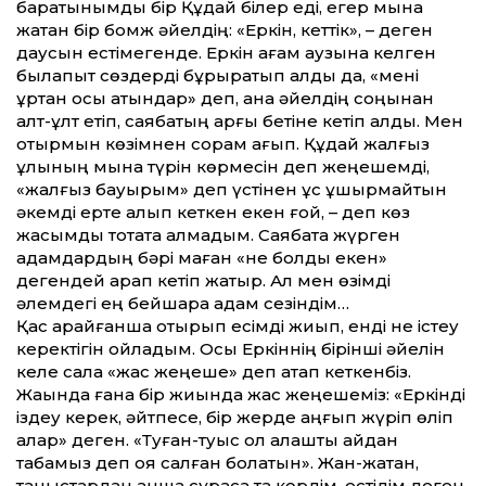
баратынымды бір Құдай білер еді, егер мына
жақтан бір бомж әйелдің: «Еркін, кеттік», – деген
даусын естімегенде. Еркін ағам аузына келген
былапыт сөздерді бұрқыратып алды да, «мені
құртқан осы қатындар» деп, ана әйелдің соңынан
қалт-құлт етіп, саябақтың арғы бетіне кетіп қалды. Мен
отырмын көзімнен сорам ағып. Құдай жалғыз
ұлының мына түрін көрмесін деп жеңешемді,
«жалғыз бауырым» деп үстінен құс ұшырмайтын
әкемді ерте алып кеткен екен ғой, – деп көз
жасымды тоқтата алмадым. Саябақта жүрген
адамдардың бәрі маған «не болды екен»
дегендей қарап кетіп жатыр. Ал мен өзімді
әлемдегі ең бейшара адам сезіндім…
Қас қарайғанша отырып есімді жиып, енді не істеу
керектігін ойладым. Осы Еркіннің бірінші әйелін
келе сала «жас жеңеше» деп атап кеткенбіз.
Жақында ғана бір жиында жас жеңешеміз: «Еркінді
іздеу керек, әйтпесе, бір жерде қаңғып жүріп өліп
қалар» деген. «Туған-туыс ол алқашты қайдан
табамыз деп қоя салған болатын». Жан-жақтан,
таныстардан қанша сұрасақ та көрдім, естідім деген