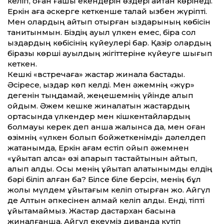
келіп, оған ғашық екендерін өздері айтқан көрінеді.
Еркін аға әскерге кеткенше талай қызбен жүріпті.
Мен олардың айтып отырған қыздарының көбісін
танитынмын. Біздің ауыл үлкен емес, бірақ сол
қыздардың көбісінің күйеулері бар. Қазір олардың
біразы көрші ауылдың жігіттеріне күйеуге шығып
кеткен.
Кешкі «встречаға» жастар жинала бастады.
Әсіресе, қыздар көп келді. Мен әжемнің «жүр»
дегенін тыңдамай, жеңешемнің үйінде қалып
қойдым. Әжем кешке жиналатын жастардың
ортасында үлкендер мен кішкентайлардың
болмауы керек деп қанша жалынса да, мен оған
өзімнің «үлкен болып бойжеткенімді» дәлелдеп
жатқанымда, Еркін ағам естіп қойып әжемнен
«ұйықтап қалса» өзі апарып тастайтынын айтып,
алып қалды. Осы менің ұйықтап қалатынымды елдің
бәрі біліп алған ба? Білсе біле берсін, менің бұл
жолы мүлдем ұйықтағым келіп отырған жоқ. Айгүл
де Алтын әпкесінен қалмай келіп алды. Енді, тіпті
ұйықтамаймыз. Жастар дастархан басына
жиналғанша, Айгүл екеуміз диванда күтіп