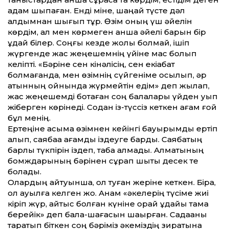
адам шықпаған. Енді міне, шаңқай түсте дәл
алдымнан шығып тұр. Өзім оның үш әйелін
көрдім, ал мен көрмеген қанша әйелі барын бір
құдай білер. Соңғы кезде жолы болмай, ішіп
жүргенде жас жеңешемнің үйіне мас болып
келіпті. «Бәріне сен кінәлісің, сен екіқабат
болмағанда, мен өзімнің сүйгеніме қосылып, әр
қатынның қойнында жүрмейтін едім» деп жылап,
жас жеңешемді боқтаған соң балалары үйден қуып
жіберген көрінеді. Содан із-түссіз кеткен ағам ғой
бұл менің.
Ертеңіне қасыма өзімнен кейінгі бауырымды ертіп
алып, саябаққа ағамды іздеуге бардық. Саябақтың
барлық түкпірін іздеп, таба алмадық. Алматының
бомждарының бәрінен сұрап шықтық десек те
болады.
Олардың айтуынша, ол туған жеріне кеткен. Бірақ,
ол ауылға келген жоқ. Анам «әкелерің түсіме жиі
кіріп жүр, қайтыс болған күніне орай құдайы тамақ
берейік» деп бала-шағасын шақырған. Садақаны
таратып біткен соң бәріміз әкеміздің зиратына