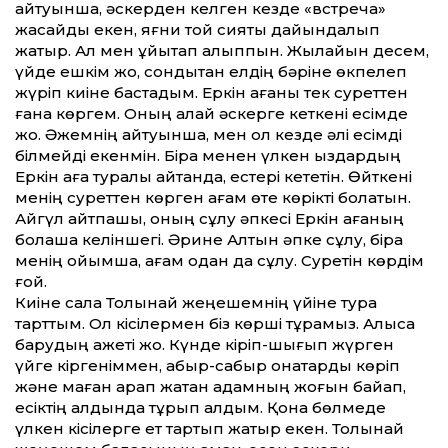
айтуынша, әскерден келген кезде «встреча»
жасайды екен, яғни той сияқты дайындалып
жатыр. Ал мен ұйықтап қалыппын. Жылайын десем,
үйде ешкім жоқ, сондықтан елдің бәріне өкпелеп
жүріп киіне бастадым. Еркін ағаны тек суреттен
ғана көргем. Оның қалай әскерге кеткені есімде
жоқ. Әжемнің айтуынша, мен ол кезде әлі есімді
білмейді екенмін. Бірақ менен үлкен қыздардың
Еркін аға туралы айтқанда, естері кететін. Өйткені
менің суреттен көрген ағам өте көрікті болатын.
Айгүл айтпақшы, оның сұлу әпкесі Еркін ағаның
болашақ келіншегі. Әрине Алтын әпке сұлу, бірақ
менің ойымша, ағам одан да сұлу. Суретін көрдім
ғой.
Киіне сала Толқынай жеңешемнің үйі­не тура
тарттым. Ол кісілермен біз көрші тұрамыз. Алысқа
барудың қажеті жоқ. Күнде кіріп-шығып жүрген
үйге кіргеніммен, абыр-сабыр қонақтарды көріп
және маған қарап жатқан адамның жоғын байқап,
есіктің алдында тұрып қалдым. Қонақ бөлмеде
үлкен кісілерге ет тартып жатыр екен. Толқынай