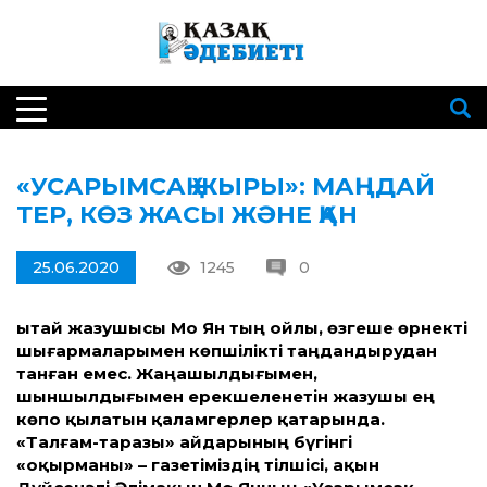
«УСАРЫМСАҚ ЖЫРЫ»: МАҢДАЙ
ТЕР, КӨЗ ЖАСЫ ЖӘНЕ ҚАН
25.06.2020
1245
0
Қытай жазушысы Мо Ян тың ойлы, өзгеше өрнекті
шығармаларымен көпшілікті таңдандырудан
танған емес. Жаңашылдығымен,
шыншылдығымен ерекшеленетін жазушы ең
көпо қылатын қаламгерлер қатарында.
«Талғам-таразы» айдарының бүгінгі
«оқырманы» – газетіміздің тілшісі, ақын