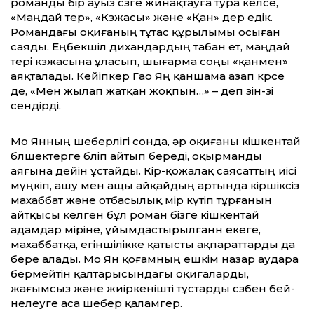
романды бір ауыз сөзге жинақтауға тура келсе,
«Маңдай тер», «Көзжасы» және «Қан» дер едік.
Романдағы оқиғаның тұтас құрылымы осыған
саяды. Еңбекшіл дихандардың табан ет, маңдай
тері көзжасына ұласып, шығарма соңы «қанмен»
аяқталады. Кейіпкер Гао Яң қаншама азап көрсе
де, «Мен жылап жатқан жоқпын…» – деп өзін-өзі
сендірді.
Мо Янның шеберлігі сонда, әр оқиғаны кішкентай
бөлшектерге бөліп айтып береді, оқырманды
аяғына дейін ұстайды. Кір-қожалақ саясаттың иісі
мүңкіп, ашу мен ащы айқайдың артында кіршіксіз
махаббат және отбасылық өмір күтіп тұрғанын
айтқысы келген бұл роман бізге кішкентай
адамдар өміріне, ұйымдастырылғанн екеге,
махаббатқа, егіншілікке қатысты ақпараттарды да
бере алады. Мо Ян қоғамның ешкім назар аудара
бермейтін қалта­рысындағы оқиғаларды,
жағымсыз және жиіркенішті тұстарды сөзбен бей­
нелеуге аса шебер қаламгер.