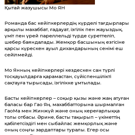
Қытай жазушысы Мо ЯН
Романда бас кейіпкерлердің күр­делі тағдырлары
арқылы махаббат, ғадауат, ізгілік пен жауыздық,
үміт пен үрей пареллельді түрде суреттеліп,
шебер баяндалады. Жемқор басшының езгісіне
қарсы күрескен ауыл диханда­рының сенімі еш
сейілмейді.
Мо Янның кейіпкерлері кездескен сан түрлі
тосқауылдарға қара­мас­тан, сүйіспеншілікті
сақтауға тырысады, ізгілікке ұмтылады.
Басты кейіпкерлер – соқыр қызы және жаң атуған
баласы бар Гао Яң, махаббатторына шырмалған
ГаоМа мен Жинжүй және оның кереғарлыққа
толы отбасы. Әрине, басты тақырып – үкіметтің
қабілетсіздігі мен сыбайлас жемқорлық және
оның соңғы зардаптары туралы. Егер осы