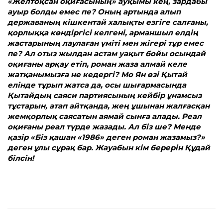
«Желтоқсан оқиғасының» ауқымы кең, зардабы
ауыр болды емес пе? Оның артында алып
державаның кішкентай халықты езгіге салғаны,
қор­лыққа көндіргісі келгені, арманшыл елдің
жастарының лаулаған үміті мен жігері тұр емес
пе? Ал отыз жылдан астам уақыт бойы осындай
оқиғаны арқау етіп, роман жаза алмай келе
жатқанымызға не кедергі? Мо Ян өзі Қытай
елінде тұрып жатса да, осы шығармасында
Қытайдың саяси партиясының кейбір ұнамсыз
тұстарын, атап айтқанда, жең ұшынан жалғасқан
жемқорлық саясатын аямай сынға алады. Реал
оқиғаны реал түрде жаза­ды. Ал біз ше? Менде
қазір «Біз қа­шан «1986» деген роман жазамыз?»
деген ұлы сұрақ бар. Жауабын кім берерін Құдай
білсін!