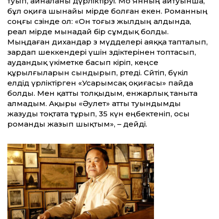
туып, айналаны дүрліктіруі. Мо Янның айтуынша,
бұл оқиға шынайы өмірде болған екен. Романның
соңғы сөзінде ол: «Он тоғыз жылдың алдында,
реал өмірде мынадай бір сұм­дық болды.
Мыңдаған дихандар өз мүдделері аяққа тапталып,
зардап шеккендері үшін өздіктерінен топтасып,
аудандық үкіметке басып кіріп, кеңсе
құрылғыларын сындырып, өртеді. Сөйтіп, бүкіл
елдід үрліктірген «Усарымсақ оқиғасы» пайда
болды. Мен қатты толқыдым, енжарлық таныта
алмадым. Ақыры «Әулет» атты туындымды
жазуды тоқтата тұрып, 35 күн еңбектеніп, осы
романды жазып шықтым», – дейді.