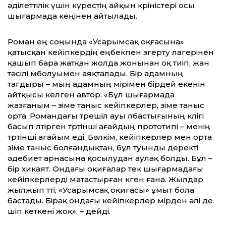
әділеттілік үшін күрестің айқын көріністері осы
шығармада кеңінен айтылады.
Роман ең соңында «Усарымсақ оқ­ғасына»
қатысқан кейіпкердің еңбекпен өзгерту лагерінен
қашып бара жатқан жолда жонынан оқ тиіп, жан
тәсілі мболуымен аяқталады. Бір адамның
тағдыры – мың адамның өмірімен бірдей екенін
айтқысы келген автор: «Бұл шығармада
жазғаным – өзіме таныс кейіпкерлер, өзіме таныс
орта. Романдағы төрешіл ауы лбастығының көлігі
басып өлтірген төртінші ағайдың прототипі – менің
төртінші ағайым еді. Бәлкім, кейіпкерлер мен орта
өзіме таныс болғандықтан, бұл туынды деректі
әдебиет арнасына қосылудан аулақ болды. Бұл –
бір хикаят. Ондағы оқиғалар тек шығармадағы
кейіпкерлерді матастырған көген ғана. Жылдар
жылжып өтті, «Усарымсақ оқи­ғасы» ұмыт бола
бастады. Бірақ ондағы кейіпкерлер өмірден әлі де
өшіп кеткені жоқ», – дейді.