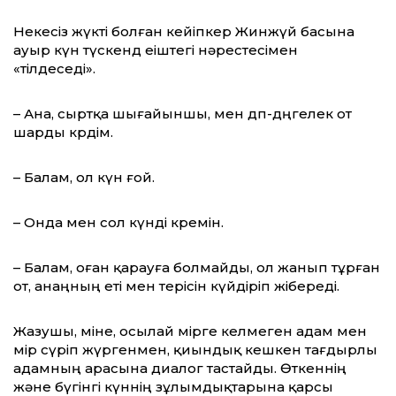
Некесіз жүкті болған кейіпкер Жинжүй басына
ауыр күн түскенд еіштегі нәрестесімен
«тілдеседі».
– Ана, сыртқа шығайыншы, мен дөп-дөңгелек от
шарды көрдім.
– Балам, ол күн ғой.
– Онда мен сол күнді көремін.
– Балам, оған қарауға болмайды, ол жанып тұрған
от, анаңның еті мен терісін күйдіріп жібереді.
Жазушы, міне, осылай өмірге келмеген адам мен
өмір сүріп жүргенмен, қиындық кешкен тағдырлы
адамның арасына диалог тастайды. Өткеннің
және бүгінгі күннің зұлымдықтарына қарсы