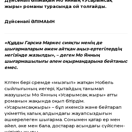
Дүйсенәлі Әлімақын Мо Янның «Усарымсақ
жыры» романы турасында ой толғайды.
Дүйсенәлі ӘЛІМАҚЫН
«Құдды Гарсиа Маркес сияқты менің де
шығармаларым әжем айтқан аңыз-ертегілердің
негізінде жазылды», – деген Мо
Я
нның
шығармашылығы әлем оқырмандарына бейтаныс
емес.
Көптен бері сөремде «мызғып» жатқан Нобель
сыйлығының иегері, Қытайдың танымал
жазушысы Мо Янның «Усарымсақ жыры» атты
романын жақында оқып бітір­дім.
«Усарымсақжыры» – бұл икемсіз және бейтарап
үкіметтің халық алдындағы жауапсыздығын
әшкерелеген шығар­ма. Сонымен қатар ер мен
әйел, әке мен бала, достарар асындағы сүйіс­пен­­
шіліктің жыры.