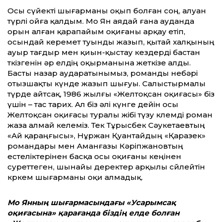
Осы сүйекті шығарманы оқып болған соң, алуан
түрлі ойға қалдым. Мо Ян аядай ғана ауданда
орын алған қарапайым оқиғаны арқау етіп,
осындай керемет туынды жазып, қытай халқының
ауыр тағдыр мен қиын-қыстау кездерді бастан
өткізгенін әр елдің оқырманына жеткізе алды.
Басты назар аударатыны­мыз, романды небәрі
отызшақты күн­де жазып шығуы. Салыстырмалы
түрде айтсақ, 1986 жылғы «Желтоқсан оқиғасы» біз
үшін – тас тарих. Ал біз әлі күнге дейін осы
Желтоқсан оқиғасы туралы жібі түзу көлемді роман
жаза алмай келеміз. Тек Тұрысбек Сәукетаевтың
«Ай қараңғысы», Нұржан Қуантайдың «Қараөзек»
романдары мен Аманғазы Кәріпжановтың
естеліктерінен басқа осы оқиғаны кеңінен
суреттеген, шынайы деректер арқылы сөйлейтін
көркем шығарманы оқи алмадық.
Мо Янның шығармасындағы «Уса­рым­сақ
оқиғасына» қарағанда біздің елде болған