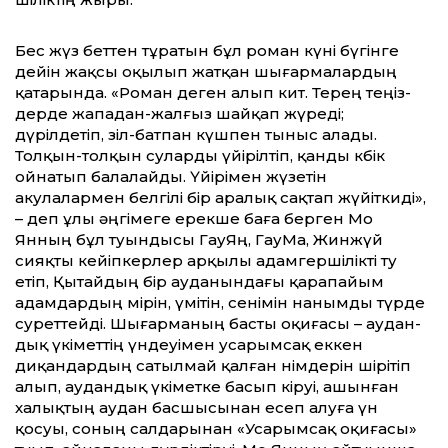
Бес жүз беттен тұратын бұл роман күні бүгінге
дейін жақсы оқылып жатқан шығармалардың
қатарында. «Роман деген алып кит. Терең теңіз­
дер­де жападан-жалғыз шайқап жүреді;
дүрілдетіп, зіл-батпан күшпен тыныс алады.
Толқын-толқын суларды үйірілтіп, қанды көбік
ойнатып балалайды. Үйірімен жүзетін
акулалармен белгілі бір аралық сақтап жүйіткиді»,
– деп ұлы әңгімеге ерекше баға бер­ген Мо
Янның бұл туындысы ГауЯң, ГауМа, Жинжүй
сияқты кейіп­кер­лер арқылы адамгершілікті ту
етіп, Қытайдың бір ауданындағы қара­пайым
адамдардың өмірін, үмітін, сені­мін нанымды түрде
суреттейді. Шығарманың басты оқиғасы – аудан­
дық үкіметтің үндеуімен усарымсақ еккен
диқандардың сатылмай қалған өнімдерін шірітіп
алып, аудандық үкіметке басып кіруі, ашынған
халық­тың аудан басшысынан есеп алуға үн
қосуы, соның салдарынан «Усарымсақ оқиғасы»