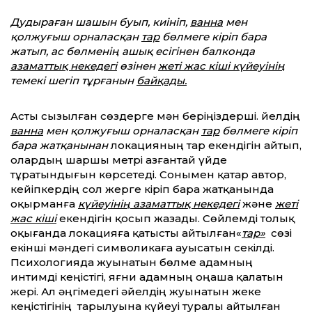
Дудыраған шашын буып, киініп,
ванна
мен
қолжуғыш орналасқан
тар
бөлмеге кіріп бара
жатып, ас бөлменің ашық есігінен балконда
азаматтық некедегі
өзінен
жеті жас кіші күйеуінің
темекі шегіп тұрғанын
байқады.
Асты сызылған сөздерге мән беріңіздерші. Әйелдің
ванна
мен қолжуғыш орналасқан
тар
бөлмеге кіріп
бара жатқанынан
локацияның тар екендігін айтып,
олардың шаршы метрі азғантай үйде
тұратындығын көрсетеді. Сонымен қатар автор,
кейіпкердің сол жерге кіріп бара жатқанында
оқырманға
күйеуінің азаматтық некедегі
және
жеті
жас кіші
екендігін қосып жазады. Сөйлемді толық
оқығанда локацияға қатысты айтылған«
тар»
сөзі
екінші мәндегі символикаға ауысатын секілді.
Психологияда жуынатын бөлме адамның
интимді кеңістігі, яғни адамның оңаша қалатын
жері. Ал әңгімедегі әйелдің жуынатын жеке
кеңістігінің тарылуына күйеуі туралы айтылған