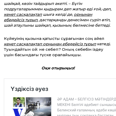
шайқай, көзін тайдырып әкетті. – Бүгін
подругаларыммен қыдырам деп жатыр еді ғой,-деп,
кенет сасқалақтап
шыға келді де,
орнынан
ебедейсіз тұрып
, дастарқанды денесімен сүріп өтіп,
шай атаулыны шайқап, қызының бөлмесіне беттеді.
Күйеуінің қызына қатысты сұрағынан соң әйел
кенет сасқалақтап орнынан ебедейсіз тұрып
кетеді.
Туындайтын ой: не себеп? Оның себебін іздеу
үшін басындағы түске оралайықшы.
Оқи отырыңыз!