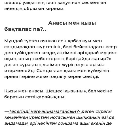
шешер уақыттың таяп қалуынан сескенген
әйелдің образын көреміз.
Анасы мен қызы
бақталас па?..
Мұндай түстен оянған соң қобалжуы мен
сандырақтап жүргенінің бәрі бейсанадағы әсер
деп түйіндеген кезде, әңгімені әрі қарай мұқият
оқып, оның «себептерінің бәрі қайда жатыр?»
деген сұрақтың үстімен жүріп өтуге еріксіз
итермелейді. Сондықтан қызы мен күйеуінің
әрекеттеріне жеке тоқталу керек секілді.
Қызы мен анасы. Шешесі қызының бөлмесіне
баратын сәтті қарайықшы.
—
Төсегіңді неге жинамағансың?-
деген сұрағы
көмейінен
ұрыстың нотасымен шыққанын
өзі де
аңдамады, әрі неліктен соншама ащы екенін де