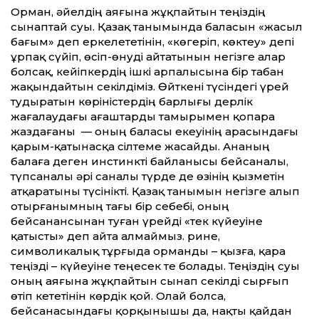
Орман, әйелдің аяғына жұқпайтын теңіздің
сынаптай суы. Қазақ танымында баласын «жасыл
бағым» деп еркелететінін, «көгеріп, көктеу» депі
ұрпақ сүйіп, өсіп-өнуді айтатынын негізге алар
болсақ, кейіпкердің ішкі арпалысына бір табан
жақындайтын секілдіміз. Өйткені түсіндегі үрей
тудыратын көріністердің барлығы дерлік
жағалаудағы ағаштарды тамырымен қопара
жаздағаны — оның баласы екеуінің арасындағы
қарым-қатынасқа сілтеме жасайды. Ананың
балаға деген инстинкті байланысы бейсаналы,
түпсаналы әрі саналы түрде де өзінің қызметін
атқаратыны түсінікті. Қазақ танымын негізге алып
отырғанымның тағы бір себебі, оның
бейсанансынан туған үрейді «тек күйеуіне
қатысты» деп айта алмаймыз. Әрине,
символикалық тұрғыда орманды – қызға, қара
теңізді – күйеуіне теңесек те болады. Теңіздің суы
оның аяғына жұқпайтын сынап секілді сырғып
өтіп кететінін көрдік қой. Олай болса,
бейсанасындағы қорқынышы да, нақты қайдан