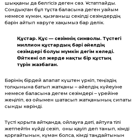
шыққаны да белгісіз деген сөз. Ұстатпайды.
Сондықтан бұл тұста баласына деген уайым
немесе күмән, қызғаныш секілді сезімдердің
бәрін айтып көруге хақымыз бар делік.
Құстар. Құс — сезімнің символы. Түстегі
миллион құстардың бәрі әйелдің
сезімдері болуы мүмкін дегім келеді.
Өйткені ол жерде нақты бір құстың
түрін жазбаған.
Бәрінің бірдей алапат күштен үркіп, теңіздің
толқынына батып жатқаны – әйелдің күйеуіне
немесе баласына дегем сезімдері – үрейіне
жеңіліп, өз ойымен шатасып жатқанының сипаты
сынды көрінді.
Түсті қорыта айтқанда, ойлауға дәті, айтуға тілі
жетпейтін күйді сезіп, оны қауіп деп танып, кімді
қорғайтынын, күмән болса, кімді таңдайтынын