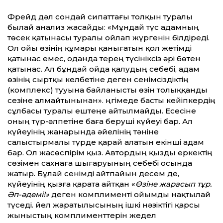
Фрейд дәл сондай сипаттағы толқын туралы
былай анализ жасайды: «Мұндай түс адамның
төсек қатынасы туралы ойлап жүргенін білдіреді.
Ол ойы өзінің құмары қанығатын қол жетімді
қатынас емес, оданда терең түсініксіз әрі бөтен
қатынас. Ал бұндай ойда қалудың себебі, адам
өзінің сыртқы келбетіне деген сенімсіздіктің
(комплекс) тууына байланысты өзін толыққанды
сезіне алмайтынынан». Әңгімеде басты кейіпкердің
сұлбасы туралы ештеңе айтылмайды. Есесіне
оның түр-әлпетіне баға беруші күйеуі бар. Ал
күйеуінің жанарында әйелінің тәніне
салыстырмалы түрде қарай алатын екінші адам
бар. Ол жасөспірім қыз. Автордың қызды еркектің
сөзімен сахнаға шығаруының себебі осында
жатыр. Бұлай сенімді айтпайын десем де,
күйеуінің қызға қарата айтқан «
Өзіне жарасып тұр.
Әп-әдемі!»
деген комплименті ойымды нақтылай
түседі. Әйел жаратылысының ішкі нәзіктігі қарсы
жыныстың комплименттерін жедел