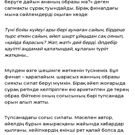
беруге дайын ананың образы ма?» деген
салмақты сұрақ туындайды. Бірақ финалдағы
мына сөйлемдерді оқыған кезде:
Түні бойы күйеуі ары-бері аунаған сайын, бірдеңе
тырс еткен сайын, әйел шырт ұйқыдан сақ оянып,
«қайда барасың? Жат, жат!» дей берді. Әлдебір
қауіпті аңдамай қалатындай, құлағын түріп
жатқаны…
Мүлдем өзге шешімге жеткенін түсінеміз. Бұл
финал – қарапайым, шарасыз жанның образы
сияқты сипат беруі мүмкін. Бірақ әйел жоғарыда
сұрақ ретінде келтірілген екі архетиптен де терең
образ. Өйткені оның соғысының бәрі түпсанада
орын алып жатты.
Түпсанадағы соғыс сипаты. Мәселен автор,
әйелдің бұрын ажырасқаны жайында хабардар
қылғаны, кейіпкердің екінші рет қалай болса да,