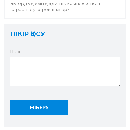
автордың өзінің эдиптік комплекстерін
қарастыру керек шығар?
ПІКІР ҚОСУ
Пікір