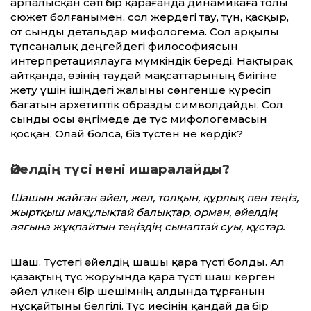
арпалысқан сәті бір қарағанда динамикаға толы
сюжет болғанымен, сол жердегі тау, түн, қасқыр,
от сынды детальдар мифологема. Сол арқылы
түпсаналық деңгейдегі философиясын
интерпретациялауға мүмкіндік береді. Нақтырақ
айтқанда, өзінің таудай мақсаттарының биігіне
жету үшін ішіңдегі жалыны сөнгенше күресіп
бағатын архетиптік образды символдайды. Сол
сынды осы әңгімеде де түс мифологемасын
қосқан. Олай болса, біз түстен не көрдік?
Әйелдің түсі нені ишаралайды?
Шашын жайған әйел, жел, толқын, құрлық пен теңіз,
жыртқыш мақұлықтай балықтар, орман, әйелдің
аяғына жұқпайтын теңіздің сынаптай суы, құстар.
Шаш. Түстегі әйелдің шашы қара түсті болды. Ал
қазақтың түс жоруында қара түсті шаш көрген
әйел үлкен бір шешімнің алдында тұрғанын
нұсқайтыны белгілі. Түс иесінің қандай да бір