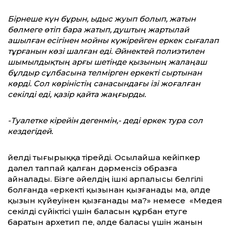
Бірнеше күн бұрын, ыдыс жуып болып, жатын
бөлмеге өтіп бара жатып, душтың жартылай
ашылған есігінен мойны күжірейген еркек сығалап
тұрғанын көзі шалған еді. Әйнектей полиэтилен
шымылдықтың арғы шетінде қызының жалаңаш
бұлдыр сұлбасына телмірген еркекті сыртынан
көрді. Сол көріністің санасындағы ізі жоғалған
секілді еді, қазір қайта жаңғырды.
-Туалетке кірейін дегенмін,- деді еркек тура сол
кездегідей.
Әйелді тығырыққа тірейді. Осылайша кейіпкер
дәлел таппай қалған дәрменсіз образға
айналады. Бізге әйелдің ішкі арпалысы белгілі
болғанда «еркекті қызынан қызғанады ма, әлде
қызын күйеуінен қызғанады ма?» немесе «Медея
секілді сүйіктісі үшін баласын құрбан етуге
баратын архетип пе, әлде баласы үшін жанын