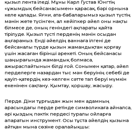
қызыл лента іледі. Мұны Карл Густав Юнгтің
«ұжымдық бейсанасымен» қарасақ, бәрі орнына
келе қалады. Яғни, ата-бабаларымыз қызыл түстің
мәнін жете түсінген, ал кейіпкер әйел оны нақты
білмесе де, оның геніндегі ақпараты қайта
тірілуде. Қызыл түсті перденің мәнін осыдан
аңғарамыз. Енді әйелдің ваннаға ілгені де
бейсаналы түрде қызын жамандықтан қорғау
үшін жасаған бірінші әрекеті. Оның бейсанасы
шаңырағында жамандық болмаса,
ажыраспайтынын білді ғой. Сонымен қатар, әйел
перделерге назардан тыс мән беруінің себебі де
қауіп-қатердің кез-келген сәтте тап беруі мүмкін
екенінен сақтану. Қымтау, қоршау, жасыру.
Перде. Діни тұрғыдан жын мен адамның
арасындағы перде ретінде символикаға айналса,
әрі қыздың пәктік пердесі туралы ойларға
апаратын инструмент. Осы тұста әйелдің қызына
айтқан мына сөзіне оралайықшы: