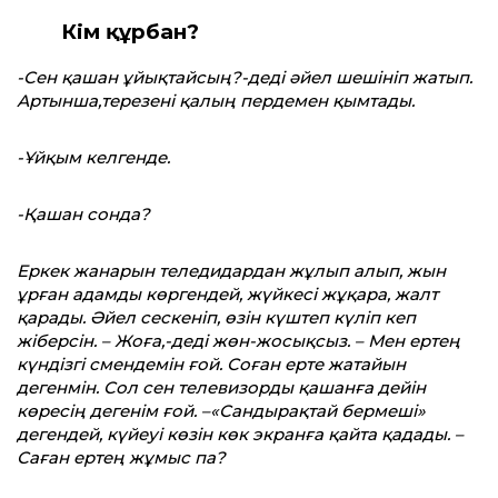
Кім құрбан?
-Сен қашан ұйықтайсың?-деді әйел шешініп жатып.
Артынша,терезені қалың пердемен қымтады.
-Ұйқым келгенде.
-Қашан сонда?
Еркек жанарын теледидардан жұлып алып, жын
ұрған адамды көргендей, жүйкесі жұқара, жалт
қарады. Әйел сескеніп, өзін күштеп күліп кеп
жіберсін. – Жоға,-деді жөн-жосықсыз. – Мен ертең
күндізгі смендемін ғой. Соған ерте жатайын
дегенмін. Сол сен телевизорды қашанға дейін
көресің дегенім ғой. –«Сандырақтай бермеші»
дегендей, күйеуі көзін көк экранға қайта қадады. –
Саған ертең жұмыс па?