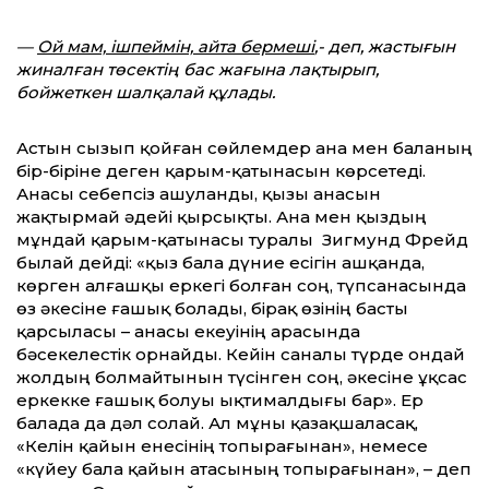
—
Ой мам, ішпеймін, айта бермеші
,- деп, жастығын
жиналған төсектің бас жағына лақтырып,
бойжеткен шалқалай құлады.
Астын сызып қойған сөйлемдер ана мен баланың
бір-біріне деген қарым-қатынасын көрсетеді.
Анасы себепсіз ашуланды, қызы анасын
жақтырмай әдейі қырсықты. Ана мен қыздың
мұндай қарым-қатынасы туралы Зигмунд Фрейд
былай дейді: «қыз бала дүние есігін ашқанда,
көрген алғашқы еркегі болған соң, түпсанасында
өз әкесіне ғашық болады, бірақ өзінің басты
қарсыласы – анасы екеуінің арасында
бәсекелестік орнайды. Кейін саналы түрде ондай
жолдың болмайтынын түсінген соң, әкесіне ұқсас
еркекке ғашық болуы ықтималдығы бар». Ер
балада да дәл солай. Ал мұны қазақшаласақ,
«Келін қайын енесінің топырағынан», немесе
«күйеу бала қайын атасының топырағынан», – деп