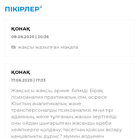
2
ПІКІРЛЕР
ҚОНАҚ
08.06.2020 | 20:36
Өте жақсы жазылған мақала
ҚОНАҚ
17.06.2020 | 17:33
Жақсысы жақсы, әрине. білімді. Бірақ
психоанализ практикалық ілім, әсіресе
Юнгтың аналитикалық және
трансперсоналды психоанализі. яғни тірі
адамның, жеке тұлғаның жанын зерттейді.
оны ойдан шығарылған жасанды әдеби
кейіпкерге қолдану, төсегінің қоясын ақтару
қаншалықты дұрыс? мүмкін алдымен