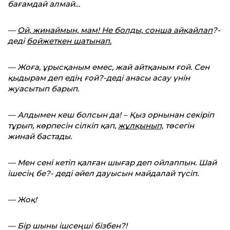
бағамдай алмай…
—
Ой, жинаймын, мам! Не болды, сонша айқайлап
?-
деді
бойжеткен шатынап.
— Жоға, ұрысқаным емес, жай айтқаным ғой. Сен
қыдырам деп едің ғой?-деді анасы асау үнін
жуасытып барып.
— Алдымен кеш болсын да! – Қыз орнынан секіріп
тұрып, көрпесін сілкіп қап,
жұлқынып,
төсегін
жинай бастады.
— Мен сені кетіп қалған шығар деп ойлаппын. Шай
ішесің бе?- деді әйел дауысын майдалай түсіп.
— Жоқ!
— Бір шыны ішсеңші бізбен?!