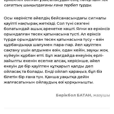
сағаттың шықылдағаны ғана тербеп тұрды.
Осы көріністе әйелдің бейсанасындағы сигналы
қауіпті нақтырақ жеткізді. Сол түні сезгені
болатындай ашық әрекетке көшті. Яғни өз еркінсіз
орындалған төсек қатынасына түсті. Ал еріксіз
түрде орындалған төсек қатынасына түсу – өзін
құрбандыққа шалумен пара-пар. Әйел қауіптен
сақтану үшін алдымен өзін, одан кейін, зауқы жоқ
күйеуін құрбан етті. Бұл жағдайда екеуінің ерлі-
зайыпты екенін есепке алсақ, керісінше, әйел
екеуін де бір қауіптен құтқарып қалды деп
ойласақ та болады. Енді ойлап қараңыз, бұл біз
білетін бір ғана түн. Қанша уақытқа дейін
жалғасатынын ойлаудың өзі қорқынышты.
Берікбол БАТАН,
жазушы