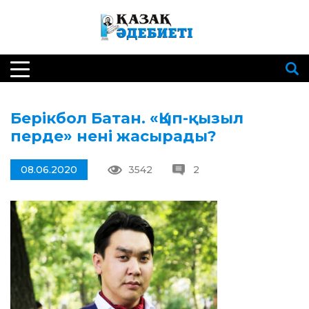
Берікбол Батан. «Қып-қызыл
перде» нені жасырады?
08.06.2020
3542
2