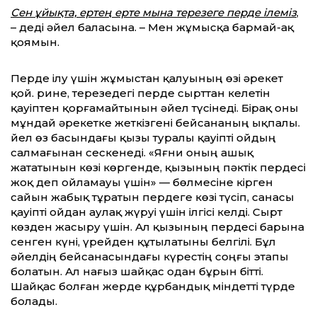
Сен ұйықта, ертең ерте мына терезеге перде ілеміз
,
– деді әйел баласына. – Мен жұмысқа бармай-ақ
қоямын.
Перде ілу үшін жұмыстан қалуының өзі әрекет
қой. Әрине, терезедегі перде сырттан келетін
қауіптен қорғамайтынын әйел түсінеді. Бірақ оны
мұндай әрекетке жеткізгені бейсананың ықпалы.
Әйел өз басындағы қызы туралы қауіпті ойдың
салмағынан сескенеді. «Яғни оның ашық
жататынын көзі көргенде, қызының пәктік пердесі
жоқ деп ойламауы үшін» — бөлмесіне кірген
сайын жабық тұратын пердеге көзі түсіп, санасы
қауіпті ойдан аулақ жүруі үшін ілгісі келді. Сырт
көзден жасыру үшін. Ал қызының пердесі барына
сенген күні, үрейден құтылатыны белгілі. Бұл
әйелдің бейсанасындағы күрестің соңғы этапы
болатын. Ал нағыз шайқас одан бұрын бітті.
Шайқас болған жерде құрбандық міндетті түрде
болады.