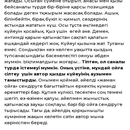
жатады. Осыған сүйене отырып, анасы мен қызы
бейсаналы түрде бір-біріне қарсы позицияда
болады деген тқжырым жасасақ болады. Ашық
білінбейтін, бірақ бүкіл іс-қимыл, сөздерінің
астында жататын күш. Осы тұста әңгімедегі
күйеуін қосайық. Қыз үшін өгей әке. Демек,
интимді қарым-қатынастан сақтап қалатын
ешқандай кедергі жоқ. Күйеуі қызына жат. Туғаны
емес. Сондықтан кез-келген уақытта қыздың
түпсанасындағы бәсекелестігі оянуы әбден
мүмкін. Ықтималдығы жоғары…
Тіптен, ол саналы
түрде істемеуі мүмкін. Оның үстіне, мұндай ойға
сілтеу үшін автор қызды күйеуінің аузымен
таныстырды.
Онымен қоймай, әйелді «жаман
ойға» сендіруге бағыттайтын еркектің күмәнді
әрекеттері бар. Құпия күлкісі, төсектен соң темекі
шегіп, өз-өзімен қалуы, әйелмен жыныстық
қатынасқа зауқы соқпауы, бәрі бір ойға сендіруге
тырысады. Тағы да, әйелдің қорқынышты
күмәніне жақын келетін сәтін автор мына
көрініспен береді.