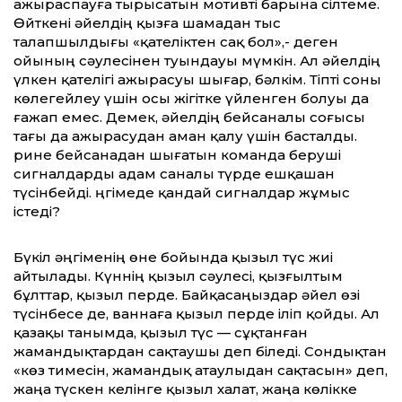
ажыраспауға тырысатын мотивті барына сілтеме.
Өйткені әйелдің қызға шамадан тыс
талапшылдығы «қателіктен сақ бол»,- деген
ойының сәулесінен туындауы мүмкін. Ал әйелдің
үлкен қателігі ажырасуы шығар, бәлкім. Тіпті соны
көлегейлеу үшін осы жігітке үйленген болуы да
ғажап емес. Демек, әйелдің бейсаналы соғысы
тағы да ажырасудан аман қалу үшін басталды.
Әрине бейсанадан шығатын команда беруші
сигналдарды адам саналы түрде ешқашан
түсінбейді. Әңгімеде қандай сигналдар жұмыс
істеді?
Бүкіл әңгіменің өне бойында қызыл түс жиі
айтылады. Күннің қызыл сәулесі, қызғылтым
бұлттар, қызыл перде. Байқасаңыздар әйел өзі
түсінбесе де, ваннаға қызыл перде іліп қойды. Ал
қазақы танымда, қызыл түс — сұқтанған
жамандықтардан сақтаушы деп біледі. Сондықтан
«көз тимесін, жамандық атаулыдан сақтасын» деп,
жаңа түскен келінге қызыл халат, жаңа көлікке