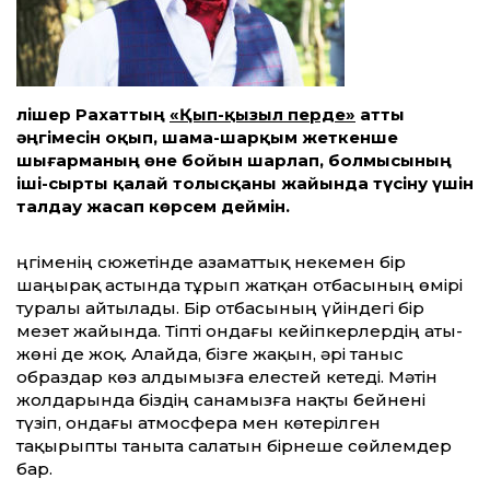
Әлішер Рахаттың
«Қып-қызыл перде»
атты
әңгімесін оқып, шама-шарқым жеткенше
шығарманың өне бойын шарлап, болмысының
іші-сырты қалай толысқаны жайында түсіну үшін
талдау жасап көрсем деймін.
Әңгіменің сюжетінде азаматтық некемен бір
шаңырақ астында тұрып жатқан отбасының өмірі
туралы айтылады. Бір отбасының үйіндегі бір
мезет жайында. Тіпті ондағы кейіпкерлердің аты-
жөні де жоқ. Алайда, бізге жақын, әрі таныс
образдар көз алдымызға елестей кетеді. Мәтін
жолдарында біздің санамызға нақты бейнені
түзіп, ондағы атмосфера мен көтерілген
тақырыпты таныта салатын бірнеше сөйлемдер
бар.