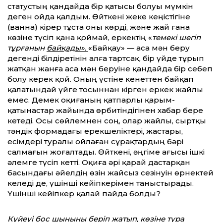
статустың қандайда бір қатысы болуы мүмкін
деген ойда қалдым. Өйткені жеке кеңістігіне
(ванна) кірер тұста оны көрді, және жай ғана
көзіне түсіп қана қоймай, еркектің «
темекі шегіп
тұрғанын
байқады».
«Байқау» — аса мән беру
дегенді білдіретінін алға тартсақ, бір үйде тұрып
жатқан жанға аса мән беруіне қандайда бір себеп
болу керек қой. Оның үстіне кенеттен байқап
қалатындай үйге тосыннан кірген еркек жайлы
емес. Демек оқиғаның қатпарлы қарым-
қатынастар жайында өрбитіндігінен хабар бере
кетеді. Осы сөйлемнен соң, олар жайлы, сыртқы
тәндік формадағы ерекшеліктері, жастары,
есімдері туралы ойлаған сұрақтардың бәрі
салмағын жоғалтады. Өйткені, әңгіме ағысы ішкі
әлемге түсіп кетті. Оқиға әрі қарай дастарқан
басындағы әйелдің өзін жайсыз сезінуін өрнектей
келеді де, үшінші кейіпкерімен таныстырады.
Үшінші кейіпкер қалай пайда болды?
Күйеуі бос шыныны беріп жатып, көзіне тура