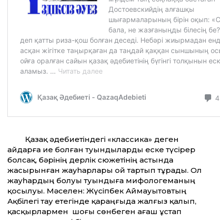
Қазақ әдебиетіндегі «классика» деген
айдарға ие болған туындыларды еске түсірер
болсақ, бәрінің дерлік сюжетінің астында
жасырынған жауһарлары ой тартып тұрады. Ол
жауһардың болуы туындыға мифологеманың
қосылуы. Мәселен: Жүсіпбек Аймауытовтың
Ақбілегі тау етегінде қараңғыда жалғыз қалып,
қасқырлармен шоғы сөнбеген ағаш ұстап