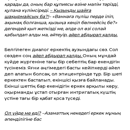
қарады да, оның бар құпиясы өзіне мәлім тәрізді,
қулана күлімсіреді.
– Қызыңды шайға
шақырмайсың ба?!
– «Ваннаға пүліш перде іліп,
ақымақ болғанша, қызыңа көңіл бөлмейсің бе?»
дегендей қып жеткізді ме, әлде ол өзі солай
қабылдап алды ма, әйтеуір,
әйел абдырап қалды.
Белгілеген диалог еркектің аузындағы сөз. Сол
сөзден соң
әйел абдырап қалды.
Оның мұндай
күйде жүргеніне тағы бір себептің бар екендігін
түсінеміз. Яғни әңгімедегі басты кейіпкерді әйел
деп алатын болсақ, ол эпицентрінде тұр. Бір шеті
еркектен басталып, екіншісі қызға байланады.
Екінші шеттің бар екенідігін еркек арқылы көру,
оқырманды ұстап отырған интригалық күштің
үстіне тағы бір қабат қоса түседі.
Ол үйде ме еді?
–Азаматтық некедегі еркек мұның
әпенділігіне бас