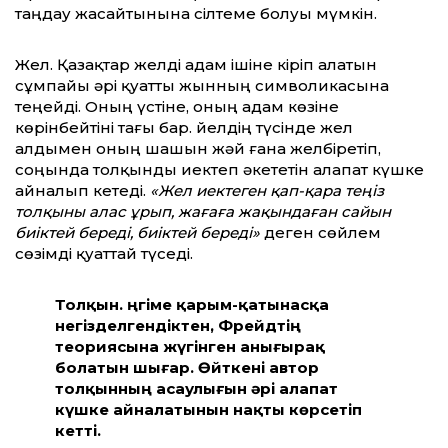
таңдау жасайтынына сілтеме болуы мүмкін.
Жел. Қазақтар желді адам ішіне кіріп алатын
сұмпайы әрі қуатты жынның символикасына
теңейді. Оның үстіне, оның адам көзіне
көрінбейтіні тағы бар. Әйелдің түсінде жел
алдымен оның шашын жәй ғана желбіретіп,
соңында толқынды иектеп әкететін алапат күшке
айналып кетеді.
«Жел иектеген қап-қара теңіз
толқыны алас ұрып, жағаға жақындаған сайын
биіктей береді, биіктей береді»
деген сөйлем
сөзімді қуаттай түседі.
Толқын. Әңгіме қарым-қатынасқа
негізделгендіктен, Фрейдтің
теориясына жүгінген анығырақ
болатын шығар. Өйткені автор
толқынның асаулығын әрі алапат
күшке айналатынын нақты көрсетіп
кетті.