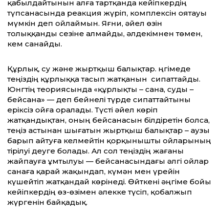
қабылдайтынын алға тартқанда кейіпкердің
түпсанасында реакция жүріп, комплексін оятауы
мүмкін деп ойлаймын. Яғни, әйел өзін
толыққанды сезіне алмайды, әлдекімнен төмен,
кем санайды.
Құрлық, су және жыртқыш балықтар. Әңгімеде
теңіздің құрлыққа тасып жатқанын сипаттайды.
Юнгтің теориясында «құрлықты – сана, суды –
бейсана» — деп бейнелі түрде сипаттайтыны
еріксіз ойға оралады. Түсті әйел көріп
жатқандықтан, оның бейсанасын білдіретін болса,
теңіз астынан шығатын жыртқыш балықтар – аузы
барып айтуға келмейтін қорқынышты ойларының
тірілуі деуге болады. Ал сол теңіздің жағаны
жайпауға ұмтылуы — бейсанасындағы әлгі ойлар
санаға қарай жақындап, күмән мен үрейін
күшейтіп жатқандай көрінеді. Өйткені әңгіме бойы
кейіпкердің өз-өзімен әлекке түсіп, қобалжып
жүргенін байқадық.