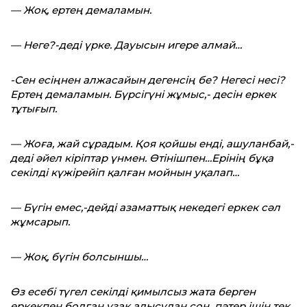
— Жоқ, ертең демаламын.
— Неге?-деді үрке. Дауысын игере алмай…
-Сен есіңнен алжасайын дегенсің бе? Негесі несі?
Ертең демаламын. Бүрсігүні жұмыс,- десін еркек
тұтығып.
— Жоға, жай сұрадым. Қоя қойшы енді, ашуланбай,-
деді әйел кіріптар үнмен. Өтінішпен…Ерінің бұқа
секілді күжірейіп қалған мойнын уқалап…
— Бүгін емес,-дейді азаматтық некедегі еркек сәл
жұмсарып.
— Жоқ, бүгін болсыншы…
Өз есебі түгел секілді қимылсыз жата берген
еркекпен болған ұзақ алысудан соң, пәтер ішін тек