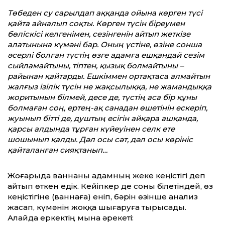
Төбеден су сарылдап аққанда ойына көрген түсі
қайта айналып соқты. Көрген түсін біреумен
бөліскісі келгенімен, сезінгенін айтып жеткізе
алатынына күмәні бар. Оның үстіне, өзіне сонша
әсерлі болған түстің өзге адамға ешқандай сезім
сыйламайтыны, тіптен, қызық болмайтыны –
райынан қайтарды. Ешкіммен ортақтаса алмайтын
жалғыз ізілік түсін не жақсылыққа, не жамандыққа
жоритынын білмей, десе де, түстің аса бір құны
болмаған соң, ертең-ақ санадан өшетінін ескеріп,
жуынып бітті де, душтың есігін айқара ашқанда,
қарсы алдында тұрған күйеуінен селк ете
шошынып қалды. Дәл осы сәт, дәл осы көрініс
қайталанған сияқтанып…
Жоғарыда ваннаны адамның жеке кеңістігі деп
айтып өткен едік. Кейіпкер де соны білетіндей, өз
кеңістігіне (ваннаға) еніп, бәрін өзінше анализ
жасап, күмәнін жоққа шығаруға тырысады.
Алайда еркектің мына әрекеті: