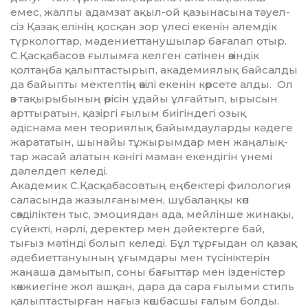
емес, жалпы адамзат ақыл-ой қазынасына тәуел­
сіз Қазақ елінің қосқан зор үлесі екенін әлемдік
түркологтар, мәдениеттанушылар бағалап отыр.
С.Қасқабасов ғылымға келген сәтінен өзіндік
қолтаңба қалыптастырып, академиялық байсалды
да байыпты мектептің өкілі екенін көрсете алды. Ол
өз тақырыбының өрісін ұдайы ұлғайтып, ырысын
арттыратын, қазіргі ғылым биігіндегі озық
әдіснама мен тео­риялық байымдауларды кәдеге
жарата­тын, шынайы тұжырымдар мен жаңа­лық­
тар жасай алатын кәнігі маман екендігін үнемі
дәлелдеп келеді.
Академик С.Қасқабасовтың ең­бек­тері филология
саласында жазыл­ғанымен, шұбалаңқы көп
сөзділіктен тыс, эмоциядан ада, мейлінше жина­қы,
сүйекті, нәрлі, деректер мен дәйек­терге бай,
тығыз мәтінді болып келеді. Бұл тұрғыдан ол қазақ
әдебиеттануының ұғымдары мен түсініктерін
жаңаша дамытып, соны бағыттар мен ізденістер
көкжиегіне жол ашқан, дара да сара ғылыми стиль
қалыптастыр­ған нағыз көшбасшы ғалым болды.