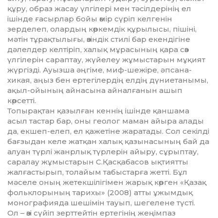
құру, образ жасау үлгілері мен тәсілдерінің ел
ішінде ғасырлар бойы өмір сүріп келгенін
зерделеп, олардың көркемдік құрылысы, пішіні,
мәтін тұрақтылығы, өзіндік стилі бар екендігіне
дәлел­дер келтіріп, халық мұрасының қара сөз
үлгілерін сараптау, жүйелеу жұмыстарын мұқият
жүргізді. Ауызша әңгіме, миф-шежіре, әпсана-
хикая, аңыз бен ертегілердің елдің дүниетанымы,
ақыл-ойы­ның айнасына айналғанын ашып
көрсетті.
Топырақтан қазылған кеннің ішінде қаншама
асыл тастар бар, оны геолог маман айыра алады
да, екшеп-елеп, ел қажетіне жаратады. Сол секіл­ді
бағзыдан келе жатқан халық қазынасының бай да
алуан түрлі жанрлық түрлерін айыру, сұрыптау,
саралау жұмыстарын С.Қасқабасов ықтиятты
жалғастырып, толайым табыстарға жетті. Бұл
мәселе оның жетекшілігімен жарық көрген «Қа­зақ
фольклорының тарихы» (2008) атты ұжымдық
монографияда шешімін тауып, шегелене түсті.
Ол – өзі сүйіп зерттейтін ертегінің жеңімпаз