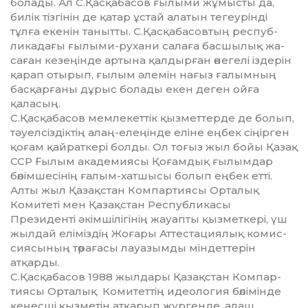
бо­лады. Ал С.Қасқабасов ғылыми жұмысты да,
билік тізгінін де қатар ұстай алатын тегеурінді
тұлға екенін танытты. С.Қасқабасовтың рес­пуб­
лика­дағы ғылыми-рухани салаға басшылық жа­
саған ке­зеңінде артына қалдырған өнегелі ізде­рін
қарап отырып, ғылым әлемін нағыз ғалымның
бас­қар­ғаны дұрыс болады екен деген ойға
қаласың.
С.Қасқабасов мемлекеттік қызметтерде де болып,
тәуелсіздіктің алаң-елеңінде еліне еңбек сіңір­ген
қоғам қайраткері болды. Ол тоғыз жыл бойы Қазақ
ССР Ғылым академиясы Қоғамдық ғылымдар
бөлімшесінің ғалым-хатшысы болып еңбек етті.
Алты жыл Қазақстан Компартиясы Орталық
Комитеті мен Қазақстан Республикасы
Президенті әкімшілігінің жауапты қызметкері, үш
жылдай еліміздің Жоғары Аттестациялық комис­
сия­сының төрағасы лауазымды міндеттерін
атқарды.
С.Қасқабасов 1988 жылдары Қазақстан Ком­пар­
тиясы Орталық Комитеттің идеология бөлімін­де
кеңесші қызметін атқарып жүргенде, алаш