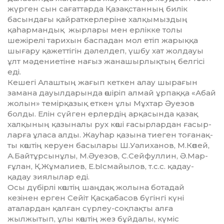
жүрген сын сағаттарда Қазақстанның билік
басындағы қайраткерлеріне халқымыздың
қаһармандық жырлары мен ерлікке толы
шежірелі тарихын баспадан мол етіп жарыққа
шығару қажеттігін дәлелдеп, үшбу хат жолдауы
ұлт мә­де­ние­тіне нағыз жанашырлықтың белгісі
еді.
Кешегі Алаштың жағып кеткен алау шырағын
замана дауылдарында өшіріп алмай ұрпаққа «Абай
жолын» темірқазық еткен ұлы Мұхтар Әуезов
болды. Елін сүйген ерлердің арқасында қазақ
халқының қазыналы рух көші ғасырлардан ғасыр­
ларға ұласа алды. Жауһар қазына тиеген тоғанақ­
ты көштің керуен басылары Ш.Уәлиханов, М.Кө­пей,
А.Байтұрсынұлы, М.Әуезов, С.Сейфуллин, Ә.Мар­­
ғұлан, Қ.Жұмалиев, Е.Ысмайылов, т.с.с. қа­дау-
қадау зиялылар еді.
Осы дүбірлі көштің шаңдақ жолына ботадай
кезінен ерген Сейіт Қасқабасов бүгінгі күні
аталардан қалған сүрлеу-соқпақты алға
жылжытып, ұлы көштің жез бұйдалы, күміс