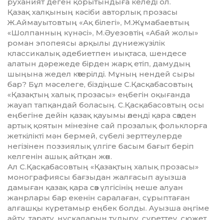
руханият деген қорытын­дыға келеді ол.
Қазақ халқының кәсіби авторлық прозасы
Ж.Аймауытовтың «Ақ білегі», М.Жұмабаевтың
«Шолпанның күнәсі», М.Әуезовтің «Абай жолы»
роман эпопеясы арқылы дүниежүзілік
классикалық әдебиетпен иықтаса, шендесе
алатын дәрежеде бірден жарқ етіп, дамудың
шыңына жедел көте­рілді. Мұның нендей сыры
бар? Бұл мәселеге, біз­дің­ше С.Қасқабасовтың
«Қазақтың халық прозасы» еңбегін оқығанда
жауап тапқандай боласың. С.Қасқабасовтың осы
еңбегіне дейін қазақ қауымы өлеңді қара сөзден
артық қоятын мінезіне сай прозалық фольклорға
жеткілікті мән бермей, сүбелі зерттеулерде
негізінен поэзиялық үлгіге басым бағыт беріп
келгенін ашық айтқан жөн.
Ал С.Қасқабасовтың «Қазақтың халық прозасы»
монографиясы бағзыдан жалғасып ауызша
дамыған қазақ қара сөз үлгісінің неше алуан
жанрлары бар екенін саралаған, сұрыптаған
алғашқы күретамыр еңбек болды. Ауызша әңгіме
айту, тарату, нұсқаларын тудыру, суреттеу, сюжет