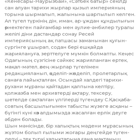
«Кенесары-Наурызбай», «Сәтбек батыр» секілді
сан алуан тарихи жырлар қызыл империяның
торына шырмалып, жалынына шарпылып келген.
Ал түгел түркінің дін, иман, ар-ұждан құндылығын
өрнектеген пайғамбар мен әулие-әнбилер туралы
желілі діни дастандар сонау Ресей
империясының ақ патшасы заманынан қуғын-
сүргінге ұшырап, содан бері ешқайда
жариялануға, зерттелуге мүмкін болмапты. Кеңес
Одағының сүзгісіне сәй­кес жарияланған ертек,
мақал-мәтел, өлең-жыр­лар түгелімен
редакцияланып, өңделіп-жөнделіп, пролетарлық
санаға лайықталған. Осындай хал­дегі тарихи-
рухани мұраны қайтадан қалпына кел­тіру,
қолжазба мен архивтерді ақтару, тексеру,
шетелде сақталған үлгілерді түгендеу С.Қасқа­ба­
сов­тың басшылығымен табысты жүзеге асқаны –
бүгінгі күні көз алдымызда жасалған ерлік деуге
әбден болады.
Шын мәнісінде, бір халықтың мәдени мұра­сы­ның
жүзтом болып ғылыми жоғары деңгейде тү­ген­
делуі – тек түркі халықтарына ғана мақтаныш