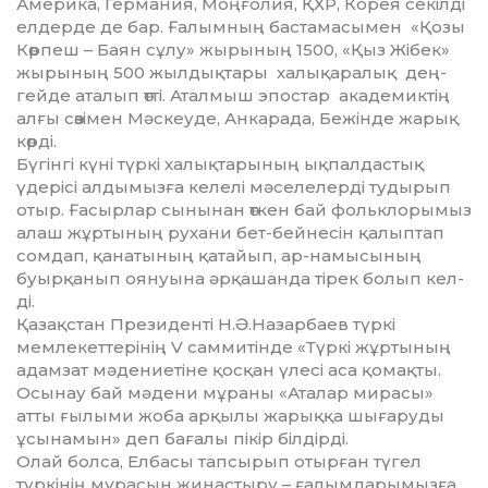
Америка, Германия, Моңғолия, ҚХР, Корея секілді
елдерде де бар. Ғалымның бастамасымен «Қозы
Көрпеш – Баян сұлу» жырының 1500, «Қыз Жібек»
жырының 500 жылдықтары халықаралық дең­
гей­де аталып өтті. Аталмыш эпостар академиктің
алғы сөзімен Мәскеуде, Анкарада, Бежінде жа­рық
көрді.
Бүгінгі күні түркі халықтарының ықпалдастық
үдерісі алдымызға келелі мәселелерді тудырып
отыр. Ғасырлар сынынан өткен бай фольклорымыз
алаш жұртының рухани бет-бейнесін қалып­тап
сомдап, қанатының қатайып, ар-намысының
буыр­қанып оянуына әрқашанда тірек болып кел­
ді.
Қазақстан Президенті Н.Ә.Назарбаев түркі
мемлекеттерінің V саммитінде «Түркі жұртының
адамзат мәдениетіне қосқан үлесі аса қомақты.
Осынау бай мәдени мұраны «Аталар мирасы»
атты ғылыми жоба арқылы жарыққа шығаруды
ұсы­намын» деп бағалы пікір білдірді.
Олай болса, Елбасы тапсырып отырған түгел
түркінің мұрасын жинастыру – ғалымдарымызға