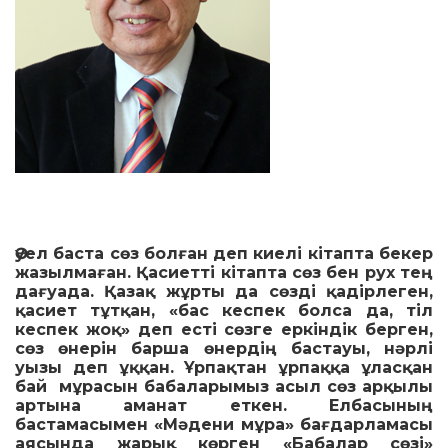
Әуел баста сөз болған деп киелі кітапта бекер
жазылмаған. Қасиетті кітапта сөз бен рух тең
дағуада. Қазақ жұрты да сөзді қадірлеген,
қасиет тұтқан, «бас кеспек болса да, тіл
кеспек жоқ» деп есті сөзге еркіндік берген,
сөз өнерін барша өнердің бастауы, нәрлі
уызы деп ұққан. Ұрпақтан ұрпаққа ұласқан
бай мұрасын бабаларымыз асыл сөз арқылы
артына аманат еткен. Елбасының
бастамасымен «Мәдени мұра» бағдарламасы
аясында жарық көрген «Бабалар сөзі»