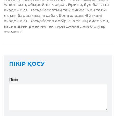
үлкен сын, абыройлы мақсат. Әрине, бұл бағытта
академик С.Қасқабасовтың тәжірибесі мен тағы­
лымы баршамызға сабақ бола алады. Өйткені,
академик С.Қасқабасов әрбір ісі өз елінің өсиетімен,
қасиетімен өрнектелген түркі дүниесі­нің біртуар
азаматы!
ПІКІР ҚОСУ
Пікір