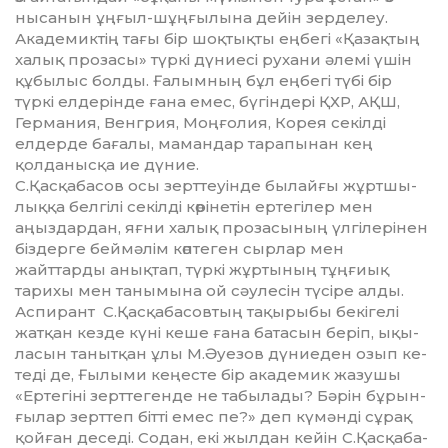
нысанын ұңғыл-шұңғылына дейін зерделеу.
Академиктің тағы бір шоқтықты еңбегі «Қазақ­тың
халық прозасы» түркі дүниесі рухани әлемі үшін
құбылыс болды. Ғалымның бұл еңбегі түбі бір
түркі елдерінде ғана емес, бүгіндері ҚХР, АҚШ,
Германия, Венгрия, Моңғолия, Корея секілді
елдерде бағалы, мамандар тарапынан кең
қолданыс­қа ие дүние.
С.Қасқабасов осы зерттеуінде былайғы жұрт­шы­
лық­қа белгілі секілді көрінетін ертегілер мен
аңыздардан, яғни халық прозасының үлгілерінен
біздерге беймәлім көптеген сырлар мен
жайттарды анықтап, түркі жұртының тұңғиық
тарихы мен танымына ой сәулесін түсіре алды.
Аспирант С.Қасқабасовтың тақырыбы бекігелі
жатқан кезде күні кеше ғана батасын беріп, ықы­
ла­сын танытқан ұлы М.Әуезов дүниеден озып ке­
теді де, Ғылыми кеңесте бір академик жазушы
«Ертегіні зерттегенде не табылады? Бәрін бұрын­
ғылар зерттеп бітті емес пе?» деп күмәнді сұрақ
қойған деседі. Содан, екі жылдан кейін С.Қасқаба­