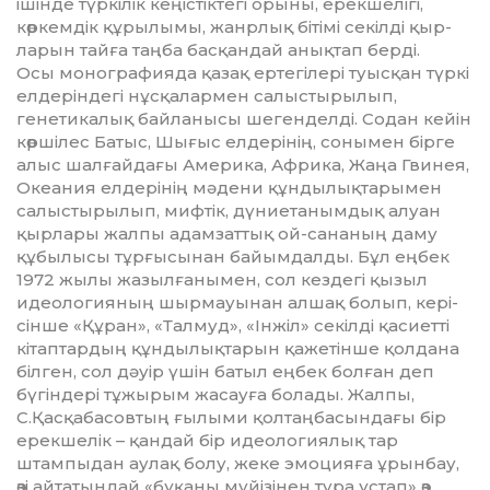
ішінде түркілік кеңістіктегі орыны, ерекшелігі,
көркемдік құрылымы, жанрлық бітімі секілді қыр­
ларын тайға таңба басқандай анықтап берді.
Осы монографияда қазақ ертегілері туысқан түркі
елдеріндегі нұсқалармен салыстырылып,
генетикалық байланысы шегенделді. Содан кейін
көршілес Батыс, Шығыс елдерінің, сонымен бірге
алыс шалғайдағы Америка, Африка, Жаңа Гвинея,
Океания елдерінің мәдени құндылықтарымен
салыстырылып, мифтік, дүниетанымдық алуан
қырлары жалпы адамзаттық ой-сананың даму
құбылысы тұрғысынан байымдалды. Бұл еңбек
1972 жылы жазылғанымен, сол кездегі қызыл
идео­логияның шырмауынан алшақ болып, кері­
сінше «Құран», «Талмуд», «Інжіл» секілді қасиетті
кітап­тардың құндылықтарын қажетінше қолдана
білген, сол дәуір үшін батыл еңбек болған деп
бүгіндері тұжырым жасауға болады. Жалпы,
С.Қасқабасовтың ғылыми қолтаңбасындағы бір
ерекшелік – қандай бір идеологиялық тар
штампыдан аулақ болу, жеке эмоцияға ұрынбау,
өзі айтатындай «бұқаны мүйізінен тура ұстап» өз