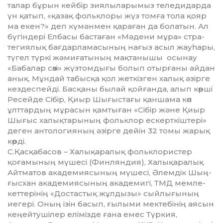
талар бұрын кейбір зиялыларымыз теледидарда
үн қатып, «қазақ фольклоры жүз томға тола қояр
ма екен?» деп күмәнмен қараған да болатын. Ал
бүгіндері Елбасы бастаған «Мәдени мұра» стра­
тегиялық бағдарламасының нағыз асыл жауһары,
түгел түркі жәмиғатының мақтанышы осынау
«Бабалар сөзі» жүзтомдығы болып отырғаны айдан
анық. Мұндай табысқа қол жеткізген халық әзірге
кездеспейді. Басқаны былай қойғанда, алып көрші
Ресейде Сібір, Қиыр Шығыстағы қаншама көп
ұлттардың мұрасын қамтыған «Сібір және Қиыр
Шығыс халықтарының фольклор ескерткіштері»
деген антологияның әзірге дейін 32 томы жарық
көрді.
С.Қасқабасов – Халықаралық фольклористер
қоғамының мүшесі (Финляндия), Халықаралық
Айтматов академиясының мүшесі, Әлемдік Шың­
ғыс­хан академиясының академигі, ТМД мемле­
кет­терінің «Достастық жұлдызы» сыйлығы­ның
иегері. Оның ізін басып, ғылыми мектебінің аясын
кеңейтушілер елімізде ғана емес Түркия,