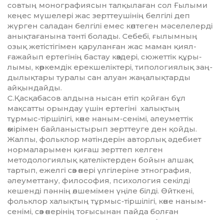
сов­тың монографиясын талқылаған сол Ғылыми
кеңес мүшелері жас зерттеушінің белгілі деп
жүрген саладан белгілі емес көптеген мәселелерді
анықтағанына тәнті болады. Себебі, ғылымның
озық жетістігімен қаруланған жас маман қиял-
ғажайып ертегінің бастау көздері, сюжеттік құры­
лы­мы, көркемдік ерекшеліктері, типологиялық заң­
дылықтары туралы сан алуан жаңалықтарды
айқындайды.
С.Қасқабасов алдына нысан етіп қойған бұл
мақсатты орындау үшін ертегіні халықтың
тұрмыс-тіршілігі, көне наным-сенімі, әлеуметтік
өмірімен байланыстырып зерттеуге ден қойды.
Жалпы, фольклор мәтіндерін авторлық әдебиет
нормаларымен қиғаш зерттеп келген
методологиялық қателіктерден бойын алшақ
тартып, ежелгі сөз өне­рі үлгілеріне этнография,
әлеуметтану, философия, психология секілді
кешенді пәннің өлшемі­мен үңіле білді. Өйткені,
фольклор халықтың тұрмыс-тіршілігі, көне наным-
сенімі, сөз өнерінің тоғысынан пайда болған