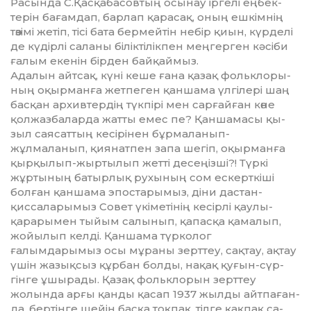
Расында С.Қасқабасовтың осынау іргелі ең­бек­
терін бағамдап, барлап қарасақ, оның ешкім­нің
төзімі жетіп, тісі бата бермейтін небір қиын, күрделі
де күдірлі саланы біліктілікпен меңгерген кәсіби
ғалым екенін бірден байқаймыз.
Адалын айтсақ, күні кеше ғана қазақ фолькло­ры­
ның оқырманға жетпеген қаншама үлгілері шаң
басқан архивтердің түкпірі мен сарғайған көне
қолжазбаларда жатты емес пе? Қаншамасы қы­
зыл саясаттың кесірінен бұрмаланып-
жұлмаланып, қиянатпен запа шегіп, оқырманға
қырқылып-жыр­тылып жетті десеңізші?! Түркі
жұртының батырлық рухының сом ескерткіші
болған қаншама эпостарымыз, діни дастан-
қиссаларымыз Совет үкіметі­нің кесірлі қаулы-
қарарымен тыйым салынып, қа­пасқа қамалып,
жойылып келді. Қаншама түр­ко­лог
ғалымдарымыз осы мұраны зерттеу, сақтау, ақ­тау
үшін жазықсыз құрбан болды, нақақ қуғын-сүр­
гінге ұшырады. Қазақ фольклорын зерттеу
жолында арғы қанды қасап 1937 жылды айтпа­ған­
да, бертінге шейін басқа тоқпақ, тілге қақпақ са­