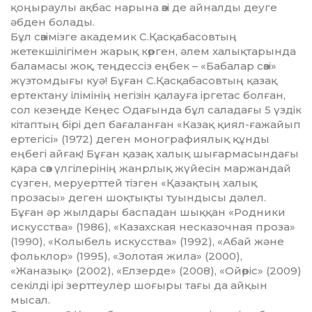
қоңыраулы ақбас нарына өзі де айналды деуге
әбден болады.
Бұл сөзімізге академик С.Қасқабасовтың
жетекшілігімен жарық көрген, әлем халықтарында
баламасы жоқ, теңдессіз еңбек – «Бабалар сөзі»
жүзтомдығы куә! Бұған С.Қасқабасовтың қазақ
ертектану ілімінің негізін қалауға іргетас болған,
сол кезеңде Кеңес Одағында бұл саладағы 5 үздік
кітаптың бірі деп бағаланған «Казақ қиял-ғажайып
ертегісі» (1972) деген монографиялық құнды
еңбегі айғақ! Бұған қазақ халық шығармасындағы
қара сөз үлгілерінің жанрлық жүйесін маржандай
сүзген, меруерттей тізген «Қазақтың халық
прозасы» деген шоқтықты туындысы дәлел.
Бұған әр жылдары баспадан шыққан «Родники
искусства» (1986), «Казахская несказочная проза»
(1990), «Колыбель искусства» (1992), «Абай және
фольклор» (1995), «Золотая жила» (2000),
«Жаназық» (2002), «Елзерде» (2008), «Ойөріс» (2009)
секілді ірі зерттеулер шоғыры тағы да айқын
мысал.