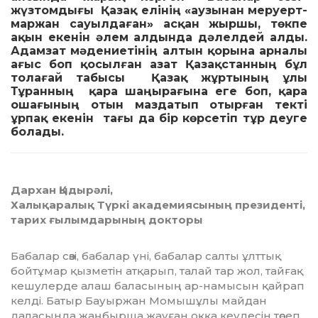
жүзтомдығы Қазақ елінің «аузынан меруерт-
маржан сауылдаған» асқан жыршы, төкпе
ақын екенін әлем алдында дәлелдей алды.
Адамзат мәдениетінің алтын қорына арналы
ағыс боп қосылған азат Қазақстанның бұл
толағай табысы Қазақ жұртының ұлы
Тұранның қара шаңырағына еге боп, қара
ошағының отын маздатып отырған текті
ұрпақ екенін тағы да бір көрсетіп тұр деуге
болады.
Дархан Қыдырәлі,
Халықаралық Түркі академиясының президенті,
тарих ғылымдарының докторы
Бабалар сөзі, бабалар үні, бабалар салты ұлт­тық
бойтұмар қызметін атқарып, талай тар жол, тайғақ
кешулерде алаш баласының ар-намысын қайрап
келді. Батыр Бауыржан Момышұлы майдан
даласында жаңбырша жауған оққа кеудесін төсеп