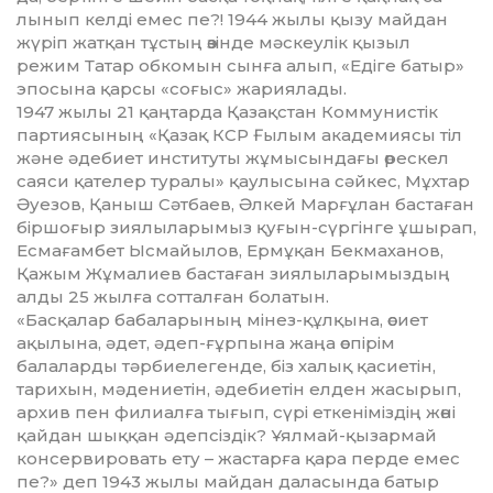
лынып келді емес пе?! 1944 жылы қызу майдан
жүріп жатқан тұстың өзінде мәскеулік қызыл
режим Татар обкомын сынға алып, «Едіге батыр»
эпосына қарсы «соғыс» жариялады.
1947 жылы 21 қаңтарда Қазақстан Комму­нис­тік
партиясының «Қазақ КСР Ғылым академиясы тіл
және әдебиет институты жұмысындағы өрескел
сая­си қателер туралы» қаулысына сәйкес, Мұхтар
Әуе­зов, Қаныш Сәтбаев, Әлкей Марғұлан бастаған
біршоғыр зиялыларымыз қуғын-сүргінге ұшырап,
Есмағамбет Ысмайылов, Ермұқан Бекмаханов,
Қажым Жұмалиев бастаған зиялыларымыздың
алды 25 жылға сотталған болатын.
«Басқалар бабаларының мінез-құлқына, өсиет
ақылына, әдет, әдеп-ғұрпына жаңа өспірім
балаларды тәрбиелегенде, біз халық қасиетін,
тарихын, мәдениетін, әдебиетін елден жасырып,
архив пен филиалға тығып, сүрі еткеніміздің жөні
қайдан шыққан әдепсіздік? Ұялмай-қызармай
консервировать ету – жастарға қара перде емес
пе?» деп 1943 жылы майдан даласында батыр