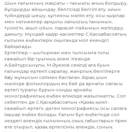
Шын ғалымның мақсаты – танықты анық болдыру,
бұлдырды айқындау, белгісізді белгілі ету, қиын
түйіндерді шешу, құпияны мәлім ету, осы қырлар
мен нәти­же­лер арқылы халықтың танымын,
түсінігін, ақыл-ойын, парасат-пайы­мын жетілдіру,
дамыту. Мұндай қадір-қасиеттер С.Қасқабасовтың
ғылыми еңбектерін оқығанда мол екендігі
байқалады.
Ертегілер – шытырман мен тыл­сым­ға толы
ғажайып бір тұңғиық әлем. Кезінде
А.Байтұрсынұлы, М.Әуе­зов секілді аға буын
ғалымдар ер­текті саралау, жанрлық белгілерге
бөлу жұ­мысын сәтімен бастаған. Бірақ шын
мәнінде фольклордың ең бай да арналы саласы
ертегі туралы бұрын-соңды арнайы
монографиялық еңбек елімізде жазылмапты. Сол
себептен де С.Қасқабасовтың «Қазақ қиял-
ғажайып ертегі» деген монографиясы осы салаға
ізашар еңбек болады. Ғалым бұл еңбегінде сол
кездегі әлемдік ғылымның озық табыстарын тірек
ете отырып, қазақ ертегісінің әлемдік, соның