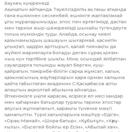
Баукең күңіренеді.
Ақиқатын айтқанда, Тәуелсіздіктің ақ таңы ат­қан­да
ғана ешкімнен сескенбей, ешкімге жал­тақ­тамай
ұлы мұраларымызды, эпос пен ертегімізді, дастан
мен тарихи жыр-шежіремізді шынайы түгендеуге
толық мүмкіндік туды. Алайда, осынау ки­елі
қазынамыздың шашауын шығармай, қа­си­е­тін
ұлықтап, қадірін арттырып, қалай тия­нақты да
жүйелі жариялауға болады деген сұрақ қоғам­
ның күн тәртібіне шықты. Міне, осындай зілбатпан
сауалдарға толымды жауап берген, күш-
қайратын, тәжірибе-білігін сарқа жұмсап, халық
қазынасының жауһарларын қара орман халқына
қайта табыста­ған академик С.Қасқабасов алты
алаштың ақ­жол­тай абызына айналды.
Өткенімізге үңіле қарасақ, әсіресе ел иесі хан­дар
мен қаһарман батырлар туралы тарихи эпос­тар
аяусыз жұлмаланып, қараңғы түнекке мәңгі
қамалыпты. Түркі халықтарына мәшһүр «Едіге»,
«Ор­ақ-Мамай», «Шора батыр», «Құбығұл», «Көрұ­
ғылы», «Еңсегей бойлы ер Есім», «Абылай хан»,