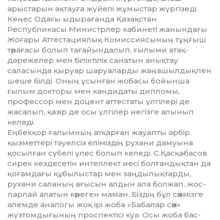
арыстарын ақтауға жүйелі жұмыстар жүргізеді.
Кеңес Одағы ыдырағанда Қазақстан
Республикасы Министрлер кабинеті жанындағы
Жоғары Аттес­та­циялық Комиссиясының тұңғыш
төрағасы болып тағайындалып, ғылыми атақ-
дәрежелер мен біліктілік санатын анықтау
саласында қыруар ша­руаларды жаңашылдықпен
шеше білді. Оның ұсынған жобасы бойынша
ғылым докторы мен кан­дидаты дипломы,
профессор мен доцент аттестаты үлгілері де
жасалып, қазір де осы үлгілер негізге алынып
келеді.
Еңбекқор ғалымның атқарған жауапты әрбір
қызметтері тәуелсіз еліміздің рухани дамуына
қосылған сүбелі үлес болып келеді. С.Қасқабасов
си­рек кездесетін интеллект иесі болғандықтан да
қоғамдағы құбылыстар мен заңдылықтарды,
рухани саланың ағысын алдын ала болжап, жос­
парлай алатын көреген маман. Біздің бұл сөзі­міз­ге
әлемде аналогы жоқ ірі жоба «Бабалар сөзі»
жүзтомдығының проспектісі куә. Осы жоба бас­