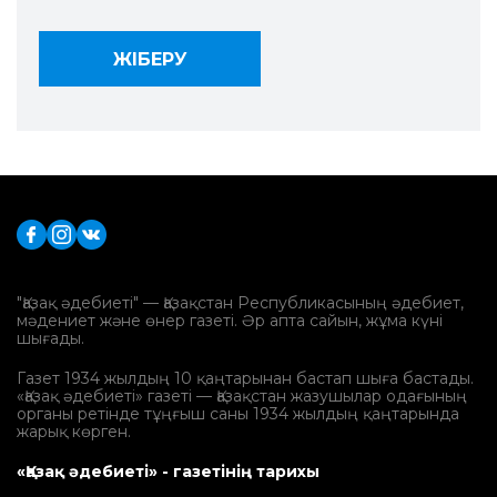
"Қазақ әдебиеті" — Қазақстан Республикасының әдебиет,
мәдениет және өнер газеті. Әр апта сайын, жұма күні
шығады.
Газет 1934 жылдың 10 қаңтарынан бастап шыға бастады.
«Қазақ әдебиеті» газеті — Қазақстан жазушылар одағының
органы ретінде тұңғыш саны 1934 жылдың қаңтарында
жарық көрген.
«Қазақ әдебиеті» - газетінің тарихы