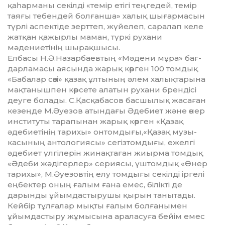
қаһарманы секілді «темір етігі теңгедей, темір
таяғы тебендей болғанша» халық шығармасын
түрлі аспектіде зерттеп, жүйелеп, саралап келе
жатқан қажырлы маман, түркі рухани
мәдениетінің шырақшысы.
Елбасы Н.Ә.Назарбаевтың «Мәдени мұра» бағ­
дарламасы аясында жарық көрген 100 том­дық
«Бабалар сөзі» қазақ ұлтының әлем халық­тарына
мақтанышпен көрсете алатын рухани брендісі
деуге болады. С.Қасқабасов басшылық жасаған
кезеңде М.Әуезов атындағы Әдебиет және өнер
институты тарапынан жарық көрген «Қа­зақ
әдебиетінің тарихы» онтомдығы,«Қазақ музы­
касының антологиясы» сегізтомдығы, ежелгі
әдебиет үлгілерін жинақтаған жиырма томдық
«Әдеби жәдігерлер» сериясы, үштомдық «Өнер
тарихы», М.Әуезовтің елу томдығы секілді іргелі
ең­бек­тер оның ғалым ғана емес, білікті де
дарынды ұйымдастырушы қырын танытады.
Кейбір тұлғалар мықты ғалым болғанымен
ұйымдастыру жұмысына араласуға бейім емес