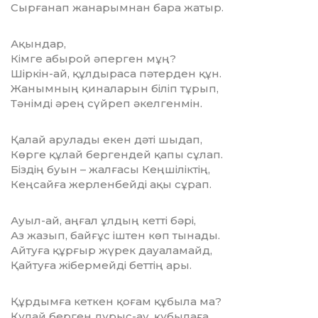
Сырғанап жанарымнан бара жатыр.
Ақындар,
Кімге абырой әперген мұң?
Шіркін-ай, құлдыраса пәтерден құн.
Жанымның қиналарын біліп тұрып,
Тәнімді әрең сүйреп әкелгенмін.
Қалай арулады екен дәті шыдап,
Көрге құлай бергендей қапы сұлап.
Біздің буын – жалғасы Кеңшіліктің,
Кеңсайға жерленбейді ақы сұрап.
Ауыл-ай, аңғал ұлдың кетті бәрі,
Аз жазып, байғұс іштен көп тынады.
Айтуға құрғыр жүрек дауаламайд,
Қайтуға жібермейді беттің ары.
Құрдымға кеткен қоғам құбыла ма?
Құлай берген дұрыс-ау, құбылаға.