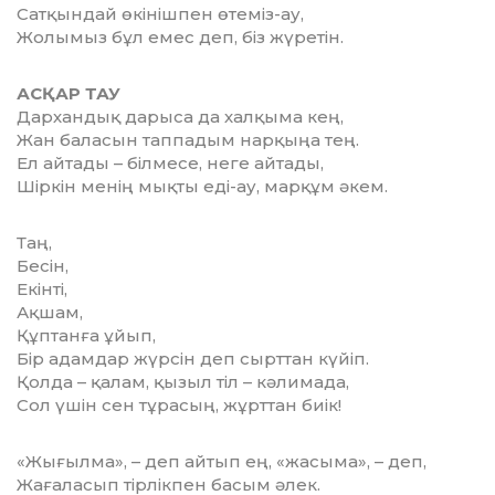
Сатқындай өкінішпен өтеміз-ау,
Жолымыз бұл емес деп, біз жүретін.
АСҚАР ТАУ
Дархандық дарыса да халқыма кең,
Жан баласын таппадым нарқыңа тең.
Ел айтады – білмесе, неге айтады,
Шіркін менің мықты еді-ау, марқұм әкем.
Таң,
Бесін,
Екінті,
Ақшам,
Құптанға ұйып,
Бір адамдар жүрсін деп сырттан күйіп.
Қолда – қалам, қызыл тіл – кәлимада,
Сол үшін сен тұрасың, жұрттан биік!
«Жығылма», – деп айтып ең, «жасыма», – деп,
Жағаласып тірлікпен басым әлек.