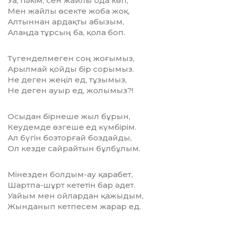
Уа, һәкім, сен жайлы ода көп,
Мен жайлы өсекте жоба жоқ.
Алтыннан ардақты абызым,
Алаңда тұрсың ба, қола боп.
Түгенделмеген соң жоғымыз,
Арылмай қойды бір сорымыз.
Не деген жеңіл ед, тұзымыз,
Не деген ауыр ед, жолымыз?!
Осыдан бірнеше жыл бұрын,
Кеудемде өзгеше ед күмбірім.
Ал бүгін бозторғай боздайды,
Ол кезде сайрайтын бұлбұлым.
Мінезден болдым-ау қарабет,
Шартпа-шұрт кететін бар әдет.
Уайым мен ойлардан қажыдым,
Жынданып кетпесем жарар ед.