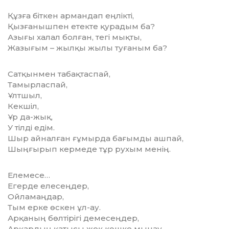
Құзға біткен армандап еңлікті,
Қызғанышпен етекте қурадым ба?
Азығы халал болған, тегі мықты,
Жазығым – жылқы жылы туғаным ба?
Сатқынмен табақтаспай,
Тамырласпай,
Ұлтшыл,
Кекшіл,
Ұр да-жық,
У тілді едім.
Шыр айналған ғұмырда бағымды ашпай,
Шыңғырып кермеде тұр рухым менің.
Елемесе…
Егерде елесеңдер,
Ойламаңдар,
Тым ерке өскен ұл-ау.
Арқаның бөлтірігі демесеңдер,
Арқардың қатысы жоқ көшке мынау.