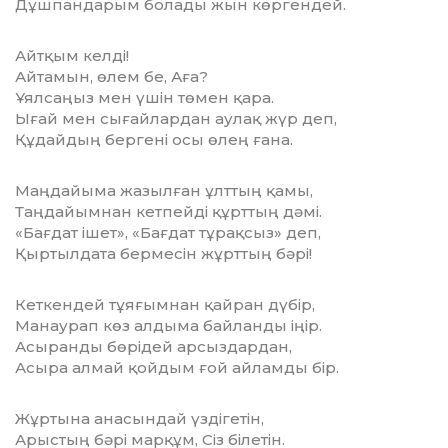
Дұшпандарым болады жын көргендей.
Айтқым келді!
Айтамын, өлем бе, Аға?
Ұялсаңыз мен үшін төмен қара.
Ығай мен сығайлардан аулақ жүр деп,
Құдайдың бергені осы өлең ғана.
Маңдайыма жазылған ұлттың қамы,
Таңдайымнан кетпейді құрттың дәмі.
«Бағдат ішет», «Бағдат тұрақсыз» деп,
Қыртылдата бермесін жұрттың бәрі!
Кеткендей тұяғымнан қайран дүбір,
Манаурап көз алдыма байланды іңір.
Асыранды бөрідей арсыздардан,
Асыра алмай қойдым ғой айламды бір.
Жұртына анасындай үздігетін,
Арыстың бәрі марқұм, Сіз білетін.