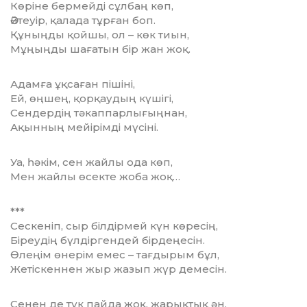
Көріне бермейді сұлбаң көп,
Әйтеуір, қалада тұрған боп.
Құныңды қойшы, ол – көк тиын,
Мұңыңды шағатын бір жан жоқ.
Адамға ұқсаған пішіні,
Ей, өңшең, қорқаудың күшігі,
Сендердің тәкаппарлығыңнан,
Ақынның мейірімді мүсіні.
Уа, һәкім, сен жайлы ода көп,
Мен жайлы өсекте жоба жоқ…
***
Сескеніп, сыр білдірмей күн көресің,
Біреудің бүлдіргендей бірдеңесін.
Өлеңім өнерім емес – тағдырым бұл,
Жетіскеннен жыр жазып жүр демесін.
Сенен де түк пайда жоқ, жарықтық ән,