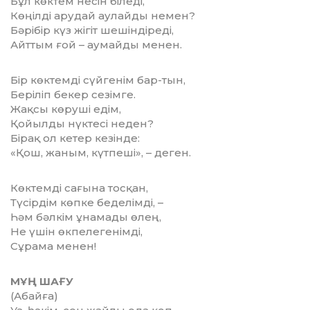
Бұл көктем несін біледі,
Көңілді арудай аулайды немен?
Бәрібір күз жігіт шешіндіреді,
Айттым ғой – аумайды менен.
Бір көктемді сүйгенім бар-тын,
Беріліп бекер сезімге.
Жақсы көруші едім,
Қойылды нүктесі неден?
Бірақ ол кетер кезінде:
«Қош, жаным, күтпеші», – деген.
Көктемді сағына тосқан,
Түсірдім көпке беделімді, –
Һәм бәлкім ұнамады өлең,
Не үшін өкпелегенімді,
Сұрама менен!
МҰҢ ШАҒУ
(Абайға)