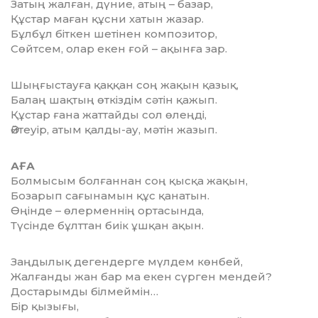
Затың жалған, дүние, атың – базар,
Құстар маған құсни хатын жазар.
Бұлбұл біткен шетінен композитор,
Сөйтсем, олар екен ғой – ақынға зар.
Шыңғыстауға қаққан соң жақын қазық,
Балаң шақтың өткіздім сәтін қажып.
Құстар ғана жаттайды сол өлеңді,
Әйтеуір, атым қалды-ау, мәтін жазып.
АҒА
Болмысым болғаннан соң қысқа жақын,
Бозарып сағынамын құс қанатын.
Өңінде – өлерменнің ортасында,
Түсінде бұлттан биік ұшқан ақын.
Заңдылық дегендерге мүлдем көнбей,
Жалғанды жан бар ма екен сүрген мендей?
Достарымды білмеймін…
Бір қызығы,