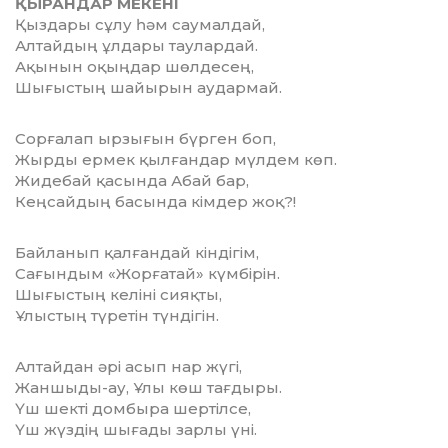
ҚЫРАНДАР МЕКЕНІ
Қыздары сұлу һәм саумалдай,
Алтайдың ұлдары таулардай.
Ақынын оқыңдар шөлдесең,
Шығыстың шайырын аудармай.
Сорғалап ырзығын бүрген боп,
Жырды ермек қылғандар мүлдем көп.
Жидебай қасында Абай бар,
Кеңсайдың басында кімдер жоқ?!
Байланып қалғандай кіндігім,
Сағындым «Жорғатай» күмбірін.
Шығыстың келіні сияқты,
Ұлыстың түретін түндігін.
Алтайдан әрі асып нар жүгі,
Жаншыды-ау, Ұлы көш тағдыры.
Үш шекті домбыра шертілсе,
Үш жүздің шығады зарлы үні.