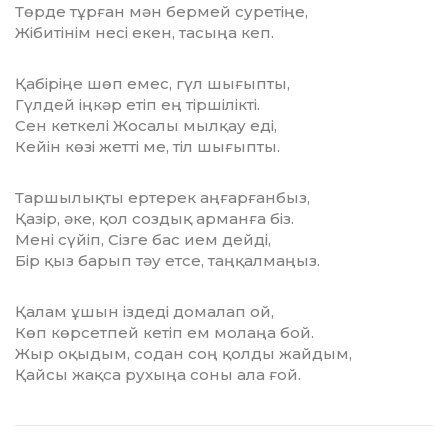
Төрде тұрған мән бермей суретіңе,
Жібитінім несі екен, тасыңа кеп.
Қабіріңе шөп емес, гүл шығыпты,
Гүлдей іңкәр етіп ең тіршілікті.
Сен кеткелі Жосалы мылқау еді,
Кейін көзі жетті ме, тіл шығыпты.
Таршылықты ертерек аңғарғанбыз,
Қазір, әке, қол создық арманға біз.
Мені сүйіп, Сізге бас ием дейді,
Бір қыз барып тәу етсе, таңқалмаңыз.
Қалам ұшын іздеді домалап ой,
Көп көрсетпей кетіп ем молаңа бой.
Жыр оқыдым, содан соң қолды жайдым,
Қайсы жақса рухыңа соны ала ғой.