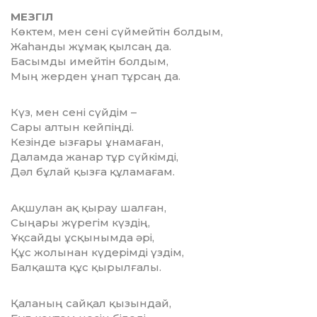
МЕЗГІЛ
Көктем, мен сені сүймейтін болдым,
Жаһанды жұмақ қылсаң да.
Басымды имейтін болдым,
Мың жерден ұнап тұрсаң да.
Күз, мен сені сүйдім –
Сары алтын кейпіңді.
Кезінде ызғары ұнамаған,
Даламда жанар тұр сүйкімді,
Дәл бұлай қызға құламағам.
Ақшулан ақ қырау шалған,
Сыңары жүрегім күздің,
Ұқсайды ұсқынымда әрі,
Құс жолынан күдерімді үздім,
Балқашта құс қырылғалы.
Қаланың сайқал қызындай,