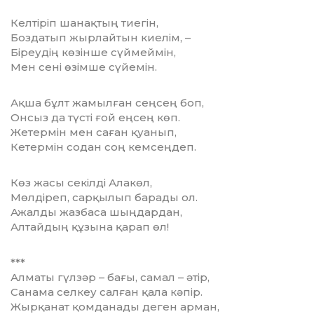
Келтіріп шанақтың тиегін,
Боздатып жырлайтын киелім, –
Біреудің көзінше сүймеймін,
Мен сені өзімше сүйемін.
Ақша бұлт жамылған сеңсең боп,
Онсыз да түсті ғой еңсең көп.
Жетермін мен саған қуанып,
Кетермін содан соң кемсеңдеп.
Көз жасы секілді Алакөл,
Мөлдіреп, сарқылып барады ол.
Ажалды жазбаса шыңдардан,
Алтайдың құзына қарап өл!
***
Алматы гүлзәр – бағы, самал – әтір,
Санама селкеу салған қала кәпір.
Жырқанат қомданады деген арман,