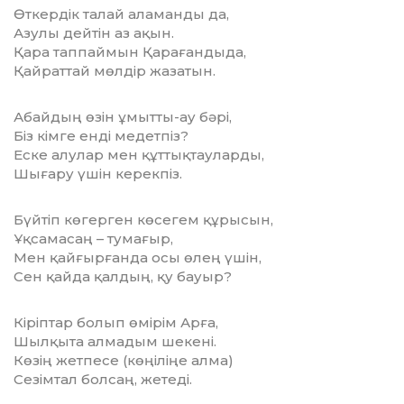
Өткердік талай аламанды да,
Азулы дейтін аз ақын.
Қара таппаймын Қарағандыда,
Қайраттай мөлдір жазатын.
Абайдың өзін ұмытты-ау бәрі,
Біз кімге енді медетпіз?
Еске алулар мен құттықтауларды,
Шығару үшін керекпіз.
Бүйтіп көгерген көсегем құрысын,
Ұқсамасаң – тумағыр,
Мен қайғырғанда осы өлең үшін,
Сен қайда қалдың, қу бауыр?
Кіріптар болып өмірім Арға,
Шылқыта алмадым шекені.
Көзің жетпесе (көңіліңе алма)
Сезімтал болсаң, жетеді.