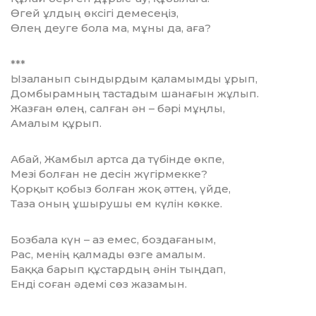
Өгей ұлдың өксігі демесеңіз,
Өлең деуге бола ма, мұны да, аға?
***
Ызаланып сындырдым қаламымды ұрып,
Домбырамның тастадым шанағын жұлып.
Жазған өлең, салған ән – бәрі мұңлы,
Амалым құрып.
Абай, Жамбыл артса да түбінде өкпе,
Мезі болған не десін жүгірмекке?
Қорқыт қобыз болған жоқ әттең, үйде,
Таза оның ұшырушы ем күлін көкке.
Бозбала күн – аз емес, боздағаным,
Рас, менің қалмады өзге амалым.
Баққа барып құстардың әнін тыңдап,
Енді соған әдемі сөз жазамын.