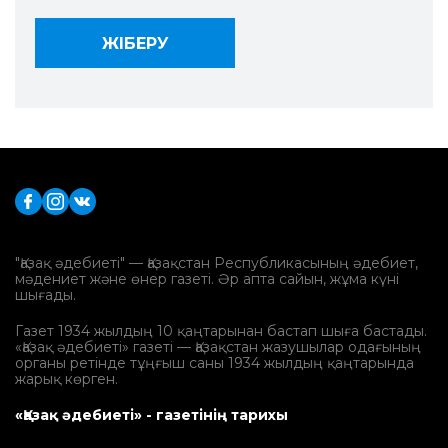
"Қазақ әдебиеті" — Қазақстан Республикасының әдебиет,
мәдениет және өнер газеті. Әр апта сайын, жұма күні
шығады.
Газет 1934 жылдың 10 қаңтарынан бастап шыға бастады.
«Қазақ әдебиеті» газеті — Қазақстан жазушылар одағының
органы ретінде тұңғыш саны 1934 жылдың қаңтарында
жарық көрген.
«Қазақ әдебиеті» - газетінің тарихы