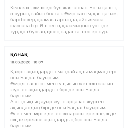
Кім келіп, кім өтпеді бұл жалғаннан. Боғы қалып,
өзі құрып, ғайып болған. Өмір сағым, қас-қағым,
бәрі бекер, қалмаса артыңда, айтылмаса
фәлсапа бір. Өшпес із, қаламыңның үшінде
тұр, қол бұлғап, өңшең наданға, төгілгер нұр.
ҚОНАҚ
18.03.2020 | 10:07
Қазіргі ақындардың маңдай алды маңмаңгері
осы Бағдат бауырым.
Өмірдің ащысы мен тұщысын жеткізіп жазып
жүрген ақындардың бірі де осы Бағдат
бауырым.
Ақындықтың ауыр жүгін арқалап жүрген
ақындардың бірі де осы Бағдат бауырым.
Өлең мен өмірге деген көзқарасы ерекше, өзі де
сөзі де ерекше ақындардың бірі осы Бағдат
бауырым.