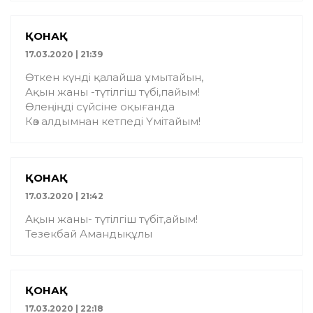
ҚОНАҚ
17.03.2020 | 21:39
Өткен күнді қалайша ұмытайын,
Ақын жаны -түтілгіш түбі,пайым!
Өлеңіңді сүйсіне оқығанда
Көз алдымнан кетпеді Үмітайым!
ҚОНАҚ
17.03.2020 | 21:42
Ақын жаны- түтілгіш түбіт,айым!
Тезекбай Амандықұлы
ҚОНАҚ
17.03.2020 | 22:18