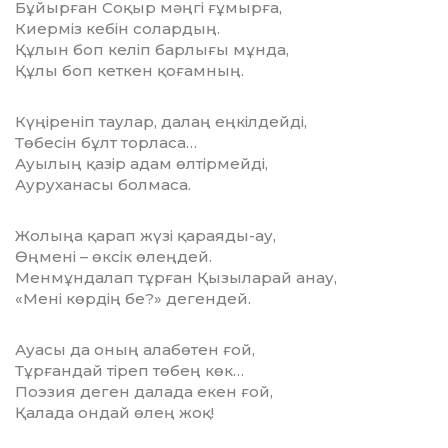
Бұйырған Соқыр мәңгі ғұмырға,
Киерміз кебін солардың.
Құлын боп келіп барлығы мұнда,
Құлы боп кеткен қоғамның.
Күңіреніп таулар, далаң еңкілдейді,
Төбесін бұлт торласа…
Ауылың қазір адам өлтірмейді,
Ауруханасы болмаса.
Жолыңа қарап жүзі қараяды-ау,
Өңмені – өксік өлеңдей.
Менмұндалап тұрған Қызыларай анау,
«Мені көрдің бе?» дегендей.
Ауасы да оның алабөтен ғой,
Тұрғандай тіреп төбең көк…
Поэзия деген далада екен ғой,
Қалада ондай өлең жоқ!