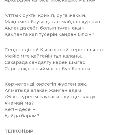
Ұлттық рухты қойып, руға жақын,
Мақтамен бауыздаған майдан құрсын.
Ақпанда сәби болып туған ақын,
Қақпанға көп түсерін қайдан білсін?
Сенде еді ғой Қызыларай, терек-шынар,
Мейірімге қайтейін тұл қаланы.
Сахарада сандалту керек шығар,
Сарыарқаға сыймаған бұл баланы.
Көрмегенді көрсетіп жүрген аяқ,
Алматыда алақан жайған адам.
«Жас жүрегім саусағын күнде жаяд»,
Ұнамай ма?
Кет! – десе, –
Қайда барам?
ТЕЛҚОҢЫР