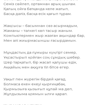
Семіз сөйлеп, ортамнан арық шығам.
Қалың ойға батқанда келе жатып,
Басқа дәліз, басқа есік қағып тұрам.
Жақсысы – басымнан сөз асырмадым,
Жаманы – тәлкегі көп тасыр жаным.
Компьютермен жыр жазған ақындар бар,
Мен әлі жиырмасыншы ғасырдамын.
Мұңдастың да ғұмыры күңгірт семер,
Ұқсастырып қойған соң сұмдық шебер.
Шер тарқатып, бір жасап қалушы едік,
Аққайың мен аққуға тіл бітсе егер.
Уақыт пен жүрегім бірдей қағад,
Болмаса екен екеуі қырғиқабақ.
Қырмызыға қызығып құлай ма деп,
Жұлдызыма қоямын ылғи қарап.