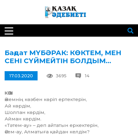
Бағдат МҮБӘРАК: КӨКТЕМ, МЕН
СЕНІ СҮЙМЕЙТІН БОЛДЫМ…
17.03.2020
3695
14
КӨШ
Әжемнің көзбен көріп ертектерін,
Ай көрдім,
Шолпан көрдім,
Айман көрдім.
«Тәтем-ау» – деп айтатын еркектерін,
Әкем-ау, Алматыға қайдан келдім?