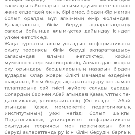
салмақты та­быс­т­арын ғылыми қауым жете таныған
жә­не елдегідей екінің бірі емес, бірден-бір маман
болып оралды. Бұл ғалымның өмір жолындағы,
Қазақстанның білім беру­ді ақпараттандыру
саласы бойынша ғалым-ұстаз дайындау ісіндегі
үлкен жетістік еді.
Жаңа тұрпатты ғалым-ұстаз­дың ин­фор­мати­каны
оқыту теориясы, білім беру­ді ақпараттандыру
сала­сындағы ғылыми жетістіктері, кәсіби
мүмкіншіліктері ми­нистрліктің, Алма­тыдағы жоғары
оқу орын­дары басшы­ларының назарын бір­ден
аударды. Олар жоғары білікті маманды өздеріне
шақырып, білім беруді ақ­параттандыру ісін заман
талаптарына сай тиісті жүйеге салуды сұрады.
Солардың бәрінен Абай атындағы Қазақ Ұлттық пе­
дагогикалық университетінің (Ол кезде – Абай
атындағы Қазақ мемлекеттік пе­дагогикалық
институтының) уәжі негізді болып шықты.
Педагогикалық университет информатиканы
оқытудың теориясы мен практикасын, білім
беруді ақпа­рат­тандыру ісін білім берудің барлық