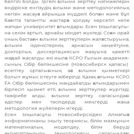
белгілі болды. Іргелі ғылыми зерттеу нәтижелерін
өндіріске енгізудің ғылыми және методо­ло­гиялық
негізін жасауға айрықша мүд­делі болған және бұл
бағытта талантты жас­тарға қолдау көрсетіп келе
жатқан уни­­верситет ғалымдары Есен Ықы­ласұлы­
на сенім артып, арнайы міндет жүктеді. Со­ған орай
оның бастаған ғылыми зерт­теулерін жалғастыруына,
ғылыми із­де­ністерінің арнасын кеңейтуіне,
докторлық диссертациясын жазуына қажетті
жағдай жасалды: екі жылға КСРО Ғылым акаде­мия­
сының Сібір бөлімшесіне (Новосибирск қаласы)
есептеу орталығының аға ғылыми қызметкері
болып жұмыс істеуге жі­­берілді. Қазақ ғалымы КСРО
ҒА Сібір бө­­лімшесінің маңдайалды ғалымдарымен
бір­­лесіп қызмет етті, ғылыми зерттеулер жүр­­гізді,
тәжірибе алды, ғылыми зерттеу са­ласындағы
әдістер мен тәсілдерді мең­герді, жаңа
методология жүйелерін игер­ді.
Есен Ықыласұлы Новосибирскіден Ал­матыға
информатиканы оқыту теориясы, білім мазмұнын
математикалық мо­дел­деу, білім беруді
ақпараттандыру техно­логиясы саласындағы