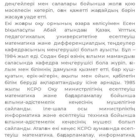
деңгей­лері мен салалары бойынша жолға қою
мәселесін көтеріп, оған қажетті жағдай­дың бәрін
жасауға уәде етті.
Екі жоғары оқу орнының өзара келісуі­мен Есен
Ықыласұлы Абай атындағы Қа­зақ Ұлттық
педагогикалық универ­сите­ті­не е­септеуіш
математика және диф­­­ферен­циал­дық теңдеулер
кафедрасының мең­геру­шісі болып ауысты. Бұл –
1984 жыл еді. Со­дан бері өзінің ғылыми мамандығы
са­ласында кафедра меңгерушісі бола жүріп, ғы­
лым мен білімнің дамуына қыз­мет етті, бар күш-
қуатын, ерік-жігерін, ақы­лы мен ойын, қабілетін
білім беруді ақпараттан­дыру ісіне арнады. 1985
жылы КСРО Оқу ми­нистрлігінің есептеуіш
математика жә­не бағдарламалау бойынша
ғылыми-әдіс­темелік кеңесінің мүшелігіне
сайланды. Іле-шала осы министрліктің
информатика және есептеуіш техника бойынша
ғылыми-әдістемелік кеңесінің мүшесі болып
сайланды. Аталған екі кеңес КСРО аумағында есеп­
теуіш математика, бағдарламалау, ин­форматика,