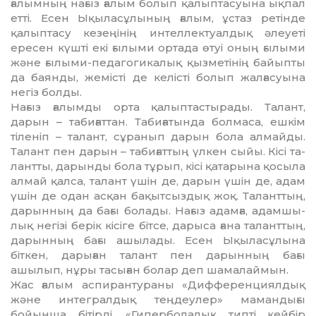
ғалымның на­ғыз ғалым болып қалыптасуына ықпал
етті. Есен Ықыласұлының ғалым, ұстаз ре­тінде
қалыптасу кезеңінің интел­лек­туал­дық әлеуеті
ересен күшті екі ғылыми ор­тада өтуі оның ғылыми
және ғылыми-пе­дагогикалық қызметінің байыпты
да баян­ды, жемісті де келісті болып жал­ғасуы­на
негіз болды.
Нағыз ғалымды орта қалыптастыра­ды. Талант,
дарын – табиғаттан. Таби­ға­тын­да болмаса, ешкім
тіленіп – талант, сұ­ранып дарын бола алмайды.
Талант пен да­рын – табиғаттың үлкен сыйы. Кісі та­
лант­ты, дарынды бола тұрып, кісі қата­ры­на қосыла
алмай қалса, талант үшін де, да­рын үшін де, адам
үшін де одан асқан бақытсыздық жоқ. Таланттың,
дарынның да бағы болады. Нағыз адамға, адам­шы­
лық негізі берік кісіге бітсе, дарыса ғана та­ланттың,
дарынның бағы ашылады. Есен Ықыласұлына
біткен, дарыған талант пен дарынның бағы
ашылып, нұры та­сыған болар деп шамалаймын.
Жас ғалым аспирантураны «Диф­фе­рен­циялдық
және интегралдық теңдеулер» мамандығы
бойынша бітірді. «Гипербо­ла­лық типті кейбір