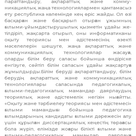
параттандыру, ақпараттық және ком­му­
никациялық жаңа технологиялармен қамтамасыз
ету республика көлемінде кең өріс жайды. Ол өзі
басқарған және бас­қарып отырған ұжымның
ғылыми-ұйым­дастырушылық қызметін ұдайы же­
тіл­діріп, жақсарта отырып, оны информатиканы
оқыту теориясы мен әдістемесінің өзекті
мәселелерін шешуге, жаңа ақ­па­раттық және
коммуникациялық технологиялар жасауға,
оларды білім беру саласы бойынша өндіріске
енгізуге, сөйтіп білім сапасын ұдайы жақсартуға
жұмылдырды.Білім беруді ақпараттандыру, білім
берудің ақпараттық және коммуникациялық
технологиялары саласында педагогикалық,
ғылыми-педагогикалық мамандар даяр­лаудың
теориялық және әдістемелік не­гізін нығайтты.
«Оқыту және тәрбиелеу тео­рия­сы мен әдістемесі»
ғылыми маман­ды­ғы бойынша педагогика
ғылымдарының кандидаты ғылыми дәрежесін алу
үшін құ­р­ыл­ған диссертациялық кеңестің төра­ға­сы
бола жүріп, елімізде жоғары білікті ғылыми және
ғылыми-педагогикалық ма­мандар даярлауға