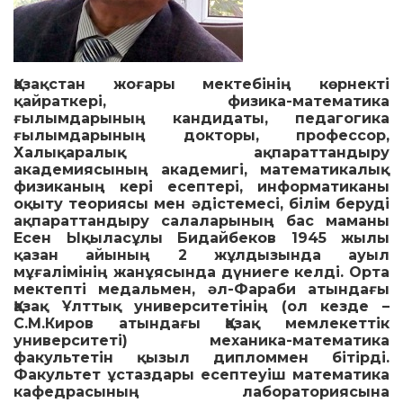
Қазақстан жоғары мектебінің көрнекті
қайраткері, физика-математика
ғылымдарының кандидаты, педагогика
ғылымдарының докторы, профессор,
Халықаралық ақпараттандыру
академиясының академигі, математикалық
физиканың кері есептері, информатиканы
оқыту теориясы мен әдістемесі, білім беруді
ақпараттандыру салаларының бас маманы
Есен Ықыласұлы Бидайбеков 1945 жылы
қазан айының 2 жұлдызында ауыл
мұғалімінің жанұясында дүниеге келді. Орта
мектепті медальмен, әл-Фараби атындағы
Қазақ Ұлттық университетінің (ол кезде –
С.М.Киров атындағы Қазақ мемлекеттік
университеті) механика-математика
факультетін қызыл дипломмен бітірді.
Факультет ұстаздары есептеуіш математика
кафедрасының лабораториясына