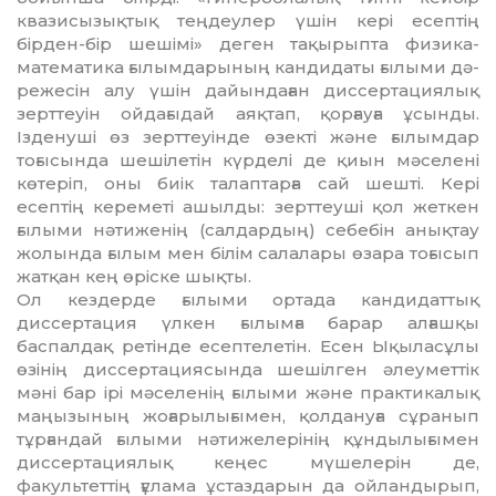
квазисы­зықтық тең­деу­лер үшін кері есептің
бірден-бір шешімі» де­ген тақырыпта физика-
математика ғы­лым­дарының кандидаты ғылыми дә­
ре­же­сін алу үшін дайындаған диссертациялық
зерт­теуін ойдағыдай аяқтап, қорғауға ұсын­ды.
Ізденуші өз зерттеуінде өзекті жә­не ғылымдар
тоғысында шешілетін күр­делі де қиын мәселені
көтеріп, оны биік талаптарға сай шешті. Кері
есептің ке­реметі ашылды: зерттеуші қол жеткен
ғы­лыми нәтиженің (салдардың) себебін анық­тау
жолында ғылым мен білім салала­ры өзара тоғысып
жатқан кең өріске шық­ты.
Ол кездерде ғылыми ортада канди­даттық
диссертация үлкен ғылымға барар алғашқы
баспалдақ ретінде есеп­теле­тін. Есен Ықыласұлы
өзінің диссертациясында шешілген әлеуметтік
мәні бар ірі мәсе­ленің ғылыми және практикалық
маңы­зы­ның жоғарылы­ғымен, қолдануға сұ­ра­­нып
тұрғандай ғылыми нәтижелерінің құндылығымен
диссертациялық кеңес мү­шелерін де,
факультеттің ғұлама ұстаз­да­рын да ойландырып,