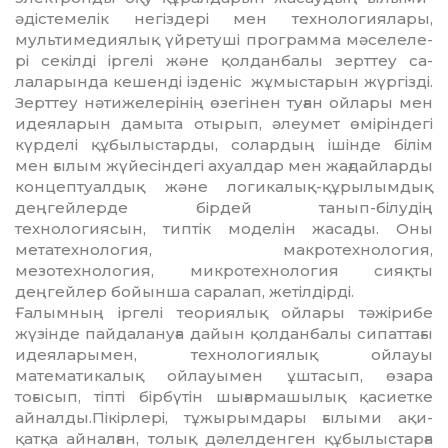
әдісте­мелік негіздері мен технологиялары,
мульти­ме­диялық үйретуші программа мәселеле­
рі­ се­кілді іргелі және қолданбалы зерттеу са­
лаларында кешенді ізденіс жұмыстарын жүргізді.
Зерттеу нәтижелерінің өзегінен туған ойлары мен
идеяларын дамыта отырып, әлеумет өміріндегі
күрделі құбы­лыс­тарды, солардың ішінде білім
мен ғы­лым жүйесіндегі ахуалдар мен жағдай­лар­ды
концептуалдық және логикалық-құры­лымдық
деңгейлерде бірдей танып-білу­дің
технологиясын, типтік моделін жа­сады. Оны
метатехнология, макротехно­логия,
мезотехнология, микротехнология сияқты
деңгейлер бойынша саралап, же­тілдірді.
Ғалымның іргелі теориялық ойлары тә­жірибе
жүзінде пайдалануға дайын қол­данбалы сипаттағы
идеяларымен, тех­нологиялық ойлауы
математикалық ой­лауымен ұштасып, өзара
тоғысып, тіпті бірбүтін шығармашылық қасиетке
айналды.Пікірлері, тұжырымдары ғылыми ақи­
қатқа айналған, толық дәлелденген құбы­лыс­тарға