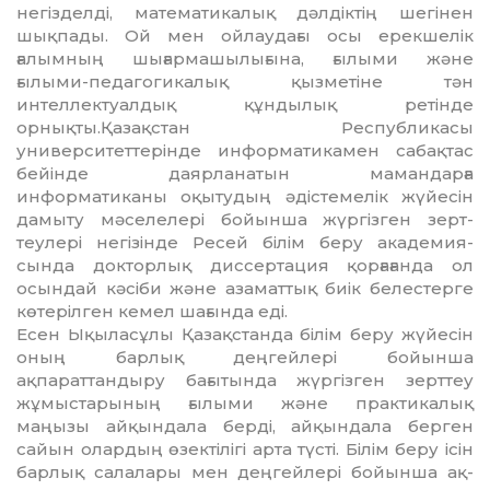
негізделді, математикалық дәл­­діктің шегінен
шықпады. Ой мен ойлау­дағы осы ерекшелік
ғалымның шығар­ма­шы­лығына, ғылыми және
ғылыми-педа­гогикалық қызметіне тән
интеллектуалдық құндылық ретінде
орнықты.Қазақстан Рес­публикасы
университеттерінде инфор­матикамен сабақтас
бейінде даярланатын мамандарға
информатиканы оқы­ту­дың әдістемелік жүйесін
дамыту мә­­се­лелері бойынша жүргізген зерт­
теулері негізінде Ресей білім беру ака­демия­
сында докторлық диссертация қор­­­ғағанда ол
осындай кәсіби және аза­мат­тық биік белестерге
көтерілген кемел ша­ғында еді.
Есен Ықыласұлы Қазақстанда білім беру жүйесін
оның барлық деңгейлері бойынша
ақпараттандыру бағытында жүргізген зерттеу
жұмыстарының ғылыми және практикалық
маңызы айқындала берді, айқындала берген
сайын олардың өзектілігі арта түсті. Білім беру ісін
барлық са­лалары мен деңгейлері бойынша ақ­