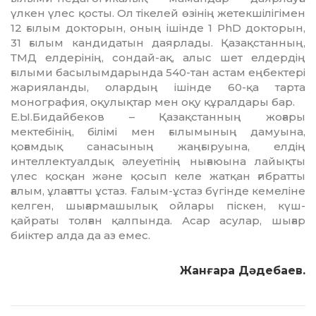
үлкен үлес қосты. Ол тікелей өзінің жетекшілігімен
12 ғылым док­торын, оның ішінде 1 PhD докторын,
31 ғылым кандидатын даярлады. Қазақ­стан­ның,
ТМД елдерінің, сондай-ақ, алыс шет елдердің
ғылыми басылымдарында 540-тан астам еңбектері
жарияланды, олардың ішінде 60-қа тарта
монография, оқу­лықтар мен оқу құралдары бар.
Е.Ы.Бидайбеков – Қазақстанның жо­ғары
мектебінің, білімі мен ғылымының дамуына,
қоғамдық санасының жаңғыруы­на, елдің
интеллектуалдық әлеуетінің ны­ғаюына лайықты
үлес қосқан және қо­сып келе жатқан ғибратты
ғалым, ұла­ғат­ты ұстаз. Ғалым-ұстаз бүгінде кемеліне
кел­ген, шығармашылық ойлары піскен, күш-
қайраты толған қалпында. Асар асулар, шығар
биіктер алда да аз емес.
Жанғара Дәдебаев.