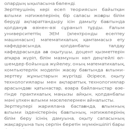
олардың ықы­ла­сына бөленді.
Зерттеушінің кері есеп теориясын байыт­қан
ғылыми нәтижелерінің бір сала­сы жоғары білім
беруді ақпарат­тандыру ісін дамыту бағытында
қолдануға өзінен-өзі сұранып тұрды. Ғалым
университеттің ЭЕМ (электронды есептеу
машинасын) математикалық қамта­масыз ету
кафедра­сында, қолданбалы талдау
кафедрасында аға оқытушы, доцент қызметтерін
атқара жүріп, білім мазмұнын көп деңгейлі өл­
шем­дер бойынша жүйелеу, оның мате­ма­тикалық,
компьютерлік моделін жасау ба­ғытында ғылыми-
зерттеу жұмыстарын жүр­гізді. Әсіресе, оқыту
технологиялары мен ақпараттық технологиялар
ара­сын­дағы қатынастар, өзара байланыстар өзе­
гінде практикалық маңызы айқын, қол­данбалы
мәні үлкен ғылыми мәсе­ле­лер­мен айналысты.
Зерттеулері жариялана бастағанда, ға­лымның
ғылыми ізденістерінің бағы­ты­ның, нәтижелерінің
білім беру ісінің дамуына, оқыту сапасының
жақсаруына тың серпін беретін мүмкіншілігі бары