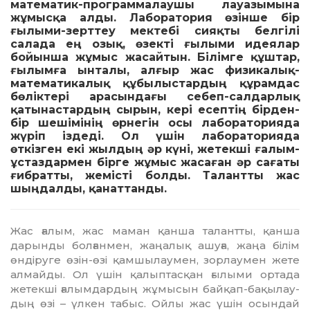
математик-программалаушы лауазымына
жұмысқа алды. Лаборатория өзінше бір
ғылыми-зерттеу мектебі сияқты белгілі
салада ең озық, өзекті ғылыми идеялар
бойынша жұмыс жасайтын. Білімге құштар,
ғылымға ынталы, алғыр жас физикалық-
математикалық құбылыстардың құрамдас
бөліктері арасындағы себеп-салдарлық
қатынастардың сырын, кері есептің бірден-
бір шешімінің өрнегін осы лабораторияда
жүріп іздеді. Ол үшін лабораторияда
өткізген екі жылдың әр күні, жетекші ғалым-
ұстаздармен бірге жұмыс жасаған әр сағаты
ғибратты, жемісті болды. Талантты жас
шыңдалды, қанаттанды.
Жас ғалым, жас маман қанша талантты, қанша
дарынды болғанмен, жаңалық ашу­ға, жаңа білім
өндіруге өзін-өзі қам­шы­лаумен, зорлаумен жете
алмайды. Ол үшін қалыптасқан ғылыми ортада
жетекші ға­лымдардың жұмысын байқап-бақы­лау­
дың өзі – үлкен табыс. Ойлы жас үшін осын­дай