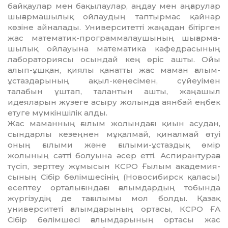
байқаулар мен бақылаулар, аң­дау мен аңғарулар
шығармашылық ой­лаудың таптырмас қайнар
көзіне айналады. Университетті жаңадан бітірген
жас ма­тематик-программалаушының шығар­ма­
шылық ойлауына математика кафедра­сы­ның
лабораториясы осындай кең өріс ашты. Ойы
алып-ұшқан, қиялы қанатты жас маман ғалым-
ұстаздарының ақыл-кеңе­сімен, сүйеуімен
талабын ұштап, та­лантын ашты, жаңашыл
идеяларын жү­зеге асыру жолында аянбай еңбек
етуге мүм­кіншілік алды.
Жас маманның ғылым жолындағы қиын асудан,
сындарлы кезеңнен мұқал­май, қиналмай өтуі
оның ғылыми және ғы­лыми-ұстаздық өмір
жолының сәтті бол­уына әсер етті. Аспирантураға
түсіп, зерт­теу жұмысын КСРО Ғылым акаде­мия­
сының Сібір бөлімшесінің (Новосибирск қа­ласы)
есептеу орталығындағы ғалым­дар­дың тобында
жүргізудің де тағылымы мол болды. Қазақ
университеті ғалым­да­ры­ның ортасы, КСРО ҒА
Сібір бөлімшесі ға­лымдарының ортасы жас