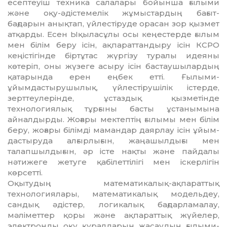
есептеуіш техника салалары бойынша ғылыми
және оқу-әдістемелік жұмыс­тардың бағыт-
бағдарын анықтап, үйлес­тіруде орасан зор қызмет
атқарды. Есен Ықыласұлы осы кеңестерде ғылым
мен білім беру ісін, ақпараттандыру ісін КСРО
кеңістігінде біртұтас жүргізу туралы идея­ны
көтеріп, оны жүзеге асыру ісін бас­таушылардың
қатарында ерен еңбек етті. Ғылыми-
ұйымдастырушылық, үйлес­тірушілік істерде,
зерттеулерінде, ұстаз­дық қызметінде
технологиялық тұрғыны басты ұстанымына
айналдырды. Жоғары мектептің ғылымы мен білім
беру, жоғары білімді мамандар даярлау ісін ұйым­
дас­тыруда алғырлығын, жаңашылдығы мен
талапшылдығын, әр істе нақты және пайдалы
нәтижеге жетуге қабілеттілігі мен іс­керлігін
көрсетті.
Оқытудың математикалық-ақпа­рат­тық
технологиялары, математикалық мо­дельдеу,
сандық әдістер, логикалық бағдарламалау,
мәліметтер қоры және ақ­параттық жүйелер,
электронды оқу құ­ралдарын жасаудың ғылыми-