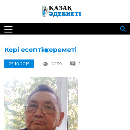
Кері есептің кереметі
25.10.2015
2039
1