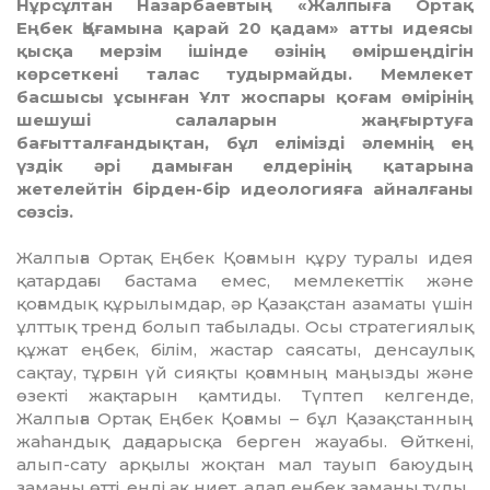
Нұрсұлтан Назарбаевтың «Жалпыға Ортақ
Еңбек Қоғамына қарай 20 қадам» атты идеясы
қысқа мерзім ішінде өзінің өміршеңдігін
көрсеткені талас тудырмайды. Мемлекет
басшысы ұсынған Ұлт жоспары қоғам өмірінің
шешуші салаларын жаңғыртуға
бағытталғандықтан, бұл елімізді әлемнің ең
үздік әрі дамыған елдерінің қатарына
жетелейтін бірден-бір идеологияға айналғаны
сөзсіз.
Жалпыға Ортақ Еңбек Қоғамын құру туралы идея
қатардағы бастама емес, мем­лекеттік және
қоғамдық құрылымдар, әр Қазақстан азаматы үшін
ұлттық тренд бо­­лып табылады. Осы стратегиялық
құ­жат еңбек, білім, жастар саясаты, ден­сау­лық
сақтау, тұрғын үй сияқты қоғамның маңыз­­ды және
өзекті жақтарын қамтиды. Түп­теп келгенде,
Жалпыға Ортақ Еңбек Қо­ғамы – бұл Қазақстанның
жаһандық дағдарысқа берген жауабы. Өйткені,
алып-сату арқылы жоқтан мал тауып баюу­дың
заманы өтті, енді ақ ниет, адал ең­бек заманы туды.