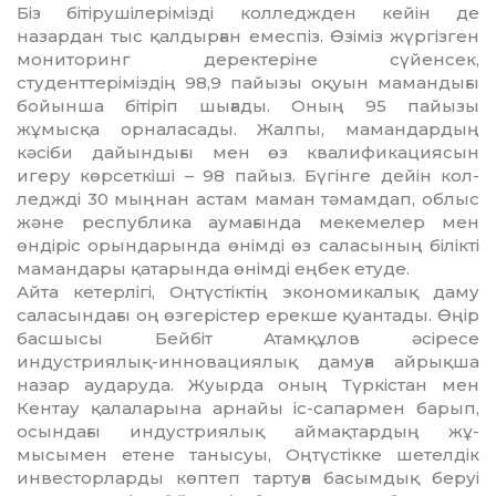
Біз бітірушілерімізді колледжден кейін де
назардан тыс қалдырған емеспіз. Өзі­міз жүргізген
мониторинг деректеріне сүйенсек,
студенттеріміздің 98,9 пайызы оқуын мамандығы
бойынша бітіріп шы­ғады. Оның 95 пайызы
жұмысқа орналасады. Жалпы, мамандардың
кәсіби да­йын­дығы мен өз квалификациясын
игеру көрсеткіші – 98 пайыз. Бүгінге де­йін кол­
леджді 30 мыңнан астам маман тәмам­дап, облыс
және республика аумағында мекемелер мен
өндіріс орындарында өнімді өз саласының білікті
мамандары қатарында өнімді еңбек етуде.
Айта кетерлігі, Оңтүстіктің экономи­ка­лық даму
саласындағы оң өзгерістер ерек­ше қуантады. Өңір
басшысы Бейбіт Атамқұлов әсіресе
индустриялық-ин­но­вациялық дамуға айрықша
назар аударуда. Жуырда оның Түркістан мен
Кентау қалаларына арнайы іс-сапармен барып,
осындағы индустриялық аймақтардың жұ­
мысымен етене танысуы, Оңтүстікке шетелдік
инвесторларды көптеп тартуға басымдық беруі