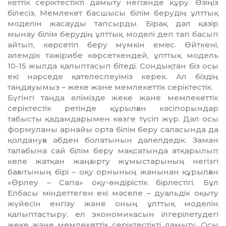
кет­тік серіктестікті дамыту негізінде құру. Өзіңіз
білесіз, Мемлекет басшысы білім берудің ұлттық
моделін жасауды тапсырды. Бірақ дәл қазір
мынау білім берудің ұлт­тық моделі деп тап басып
айтып, көр­сетіп беру мүмкін емес. Өйткені,
әлемдік тә­жірибе көрсеткендей, ұлттық модель
10-15 жылда қалыптасып бітеді. Сон­дық­тан біз осы
екі нәрседе қателеспеуіміз ке­рек. Ал біздің
таңдауымыз – жеке жә­не мемлекеттік серіктестік.
Бүгінгі таңда елімізде жеке және мем­лекеттік
серіктестік ретінде құрылған кә­сіпорындар
табысты қадамдарымен көзге түсіп жүр. Дәл осы
формуланы арнайы орта білім беру саласында да
қол­дануға әбден болатынын дәлелдедік. За­ман
талабына сай білім беру мақса­тын­да атқарылып
келе жатқан жаңғырту жұ­мыстарының негізгі
бағытының бірі – оқу орнының жанынан құрылған
«Өрлеу – Сапа» оқу-өндірістік бірлестігі. Бұл
Елбасы міндеттеген екі мәселе – дуальдік оқыту
жүйесін енгізу және оның ұлттық моделін
қалыптастыру, ел экономикасын ілгерілетудегі
жеке және мемлекеттік серіктестікті дамыту. Осы