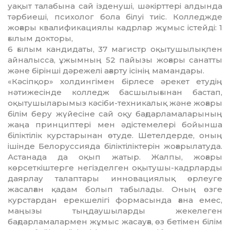
уақыт талабына сай ізденуші, шәкірттері алдында
тәрбиеші, психолог бола білуі тиіс. Колледжде
жоғары квалификациялы кадрлар жұмыс істейді: 1
ғылым докторы,
6 ғылым кандидаты, 37 магистр оқытушы­лықпен
айналысса, ұжымның 52 пайызы жоғары санатты
және бірінші дәрежелі ағарту ісінің мамандары.
«Кәсіпқор» холдингімен бірлесе әре­кет етудің
нәтижесінде колледж бас­шы­лығынан бастап,
оқытушыларымыз кә­сіби-техникалық және жоғары
білім беру жүйесіне сай оқу бағдарламаларының
жаңа принциптері мен әдістемелері бойынша
біліктілік курстарынан өтуде. Шетелдерде, оның
ішінде Белоруссияда бі­лік­тіліктерін жоғарылатуда.
Астанада да оқып жатыр. Жалпы, жоғары
көрсеткіш­терге негізделген оқытушы-кадрларды
даярлау талаптары инновациялық өрлеу­ге
жасалған қадам болып табылады. Оның өзге
курстардан ерекшелігі формасында ғана емес,
маңызы тыңдаушыларды же­келеген
бағдарламалармен жұмыс жа­сауға, өз бетімен білім