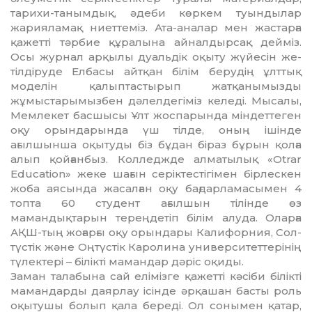
тарихи-танымдық, әдеби көркем туындылар
жарияламақ ниеттеміз. Ата-аналар мен жастарға
қажетті тәрбие құралына айналдырсақ дейміз.
Осы журнал арқылы дуальдік оқыту жүйесін же­
тіл­діруде Елбасы айтқан білім берудің ұлт­­тық
моделін қалыптастырып жатқа­ны­мызды
жұмыстарымызбен дәлелдегіміз келеді. Мысалы,
Мемлекет басшысы Ұлт жос­парында міндеттеген
оқу орындарын­да үш тілде, оның ішінде
ағылшынша оқы­туды біз бұдан біраз бұрын қолға
алып қойғанбыз. Колледжде алматылық «Otrar
Education» жеке шағын серіктестігі­мен бірлескен
жоба аясында жасалған оқу бағдарламасымен 4
топта 60 студент ағылшын тілінде өз
мамандықтарын терең­детіп білім алуда. Оларға
АҚШ-тың жо­ғарғы оқу орындары Калифорния, Сол­
түстік және Оңтүстік Каролина универ­ситет­терінің
түлектері – білікті мамандар дә­ріс оқиды.
Заман талабына сай елімізге қажетті кәсіби білікті
мамандарды даярлау ісінде әрқашан басты роль
оқытушы болып қа­ла береді. Ол сонымен қатар,