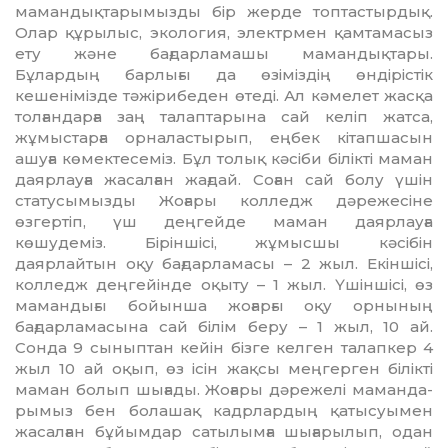
мамандықтарымызды бір жерде топтастырдық.
Олар құрылыс, экология, электрмен қамтамасыз
ету ж­ә­не бағдарламашы мамандықтары.
Бұлардың барлығы да өзіміздің өндірістік
кешенімізде тәжірибеден өтеді. Ал кә­мелет жасқа
толғандарға заң талаптары­на сай келіп жатса,
жұмыстарға орналас­тырып, еңбек кітапшасын
ашуға кө­­мек­­тесеміз. Бұл толық кәсіби білікті маман
даярлауға жасалған жағдай. Соған сай болу үшін
статусымызды Жо­ғары колледж дәрежесіне
өзгертіп, үш деңгейде маман даярлауға
көшудеміз. Біріншісі, жұмысшы кәсібін
даярлайтын оқу бағдарламасы – 2 жыл. Екіншісі,
кол­ледж деңгейінде оқыту – 1 жыл. Үшіншісі, өз
мамандығы бойынша жоғарғы оқу орнының
бағдарламасына сай білім беру – 1 жыл, 10 ай.
Сонда 9 сыныптан кейін бізге келген талапкер 4
жыл 10 ай оқып, өз ісін жақсы меңгерген білікті
маман болып шығады. Жоғары дәрежелі маман­да­
рымыз бен болашақ кадрлардың қа­тысуымен
жасалған бұйымдар саты­лым­ға шығарылып, одан