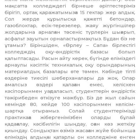
мақсатта кол­ледждегі бірнеше әріптестеріміз
бірігіп, ортақ қаражатымызға 15 гектар жер ал­дық.
Сол жерде құрылысқа қажетті бе­тон­дар,
газоблоктар, есік-терезелер, жаяу жүргіншілер
жолдарына арналған төсеніс түрлерін шығарып,
асфальт зауы­тын орналастырмақпыз. Бұдан біз не
ұта­мыз? Біріншіден, «Өрлеу – Сапа» бір­лестігі
колледждің оқу-өндірістік базасы болып
қалыптасады. Расын айту керек, бүгінде еліміздегі
арнаулы кәсіптік тех­никалық оқу орындарының
материалдық базалары өте төмен. Көбінде тіпті
өзде­ріне тиесілі шеберханалары да жоқ. Олар
амалсыз өздері қалаған емес, келіскен
кәсіпорынмен уағдаласып, студенттерін өндірістік
тәжірибеден өткізуге мәжбүр. Біз де жыл сайын
кемінде 80, кейде 100 кәсіпорынмен келісім-
шартқа отырамыз. Солай студенттерімізді
практикаға жі­бергенімізбен оларды бұлай
қадағалау, кәсібилігін шыңдау, оған көз жеткізу
қиындау. Сондықтан өзіміз жасаған жүйе бойынша
еліміздің алдыңғы қатарлы он колледжіне енген