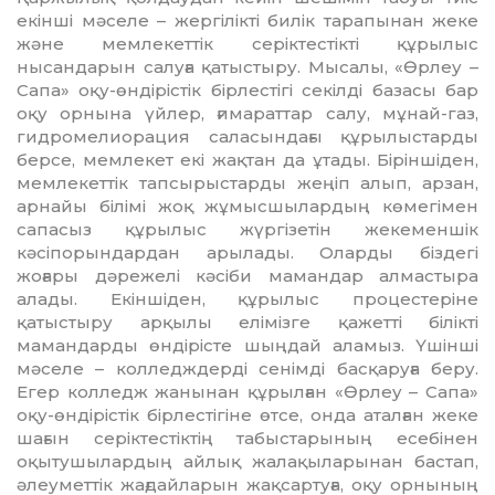
екінші мәселе – жергілікті би­лік тарапынан жеке
және мемлекеттік се­ріктестікті құрылыс
нысандарын салуға қатыстыру. Мысалы, «Өрлеу –
Сапа» оқу-өндірістік бірлестігі секілді базасы бар
оқу орнына үйлер, ғимараттар салу, мұ­най-газ,
гидромелиорация саласын­да­ғы құрылыстарды
берсе, мемлекет екі жақ­тан да ұтады. Біріншіден,
мемлекеттік тапсырыстарды жеңіп алып, арзан,
арнайы білімі жоқ жұмысшылардың көмегі­мен
сапасыз құрылыс жүргізетін жеке­мен­шік
кәсіпорындардан арылады. Олар­ды біздегі
жоғары дәрежелі кәсіби мамандар алмастыра
алады. Екіншіден, құрылыс процестеріне
қатыстыру арқылы елі­мізге қажетті білікті
мамандарды өн­дірісте шыңдай аламыз. Үшінші
мәселе – колледждерді сенімді басқаруға беру.
Егер колледж жанынан құрылған «Өрлеу – Сапа»
оқу-өндірістік бірлестігіне өтсе, онда аталған жеке
шағын серіктестіктің табыстарының есебінен
оқытушылардың айлық жалақыларынан бастап,
әлеумет­тік жағдайларын жақсартуға, оқу орны­ның