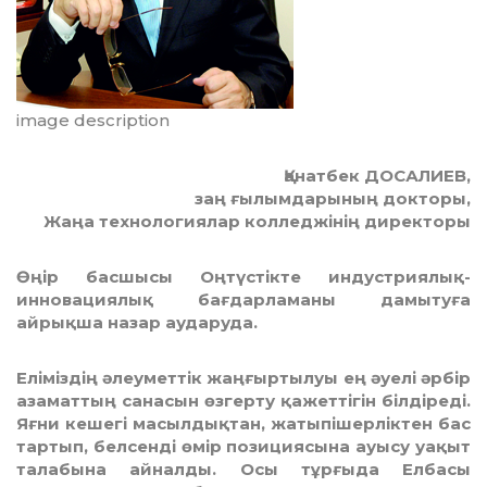
image description
Қанатбек ДОСАЛИЕВ,
заң ғылымдарының докторы,
Жаңа технологиялар колледжінің директоры
Өңір басшысы Оңтүстікте индустриялық-
инновациялық бағдарламаны дамытуға
айрықша назар аударуда.
Еліміздің әлеуметтік жаңғыртылуы ең әуелі әрбір
азаматтың санасын өзгерту қажеттігін білдіреді.
Яғни кешегі масылдықтан, жатыпішерліктен бас
тартып, белсенді өмір позициясына ауысу уақыт
талабына айналды. Осы тұрғыда Елбасы