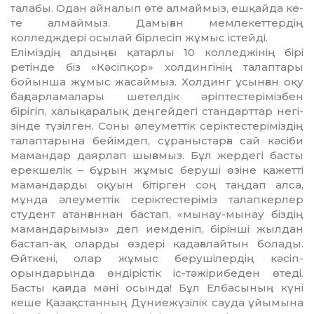
талабы. Одан айналып өте алмаймыз, ешқайда ке­
те алмаймыз. Дамыған мемлекеттердің
колледждері осылай бірлесіп жұмыс іс­тейді.
Еліміздің алдыңғы қатарлы 10 коллед­жінің бірі
ретінде біз «Кәсіпқор» холдин­гінің талаптары
бойынша жұмыс жасаймыз. Холдинг ұсынған оқу
бағдарла­ма­лары шетелдік әріптестерімізбен
бірігіп, ха­лы­қ­аралық деңгейдегі стандарттар негі­
зін­де түзілген. Соны әлеуметтік серік­тес­те­рі­міздің
талаптарына бейімдеп, сұра­­ныс­тарға сай кәсіби
мамандар даярлап шы­ғамыз. Бұл жердегі басты
ерек­ше­лік – бұ­рын жұмыс беруші өзіне қажетті
мамандарды оқуын бітірген соң таңдап ал­са,
мұнда әлеуметтік серіктестеріміз та­лап­керлер
студент атанғаннан бастап, «мы­нау-мынау біздің
мамандарымыз» деп иемденіп, бірінші жылдан
бастап-ақ олар­ды өздері қадағалайтын болады.
Өйт­кені, олар жұмыс берушілердің кә­сі­п­
орындарында өндірістік іс-тәжірибеден өтеді.
Басты қағида мәні осында! Бұл Ел­ба­сының күні
кеше Қазақстанның Дүние­жүзілік сауда ұйымына