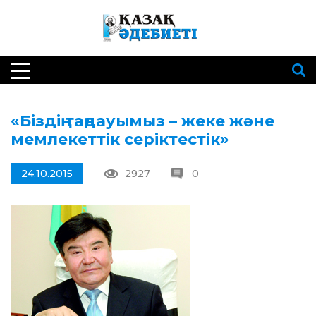
«Біздің таңдауымыз – жеке және
мемлекеттік серіктестік»
24.10.2015
2927
0