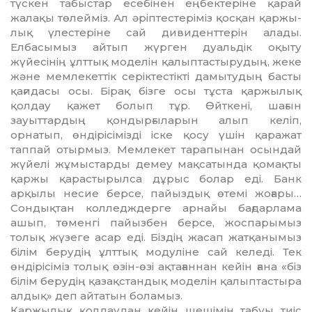
түскен табыстар есе­бінен еңбектеріне қарай
жалақы тө­лей­міз. Ал әріптестеріміз қосқан қар­жы­
лық үлестеріне сай дивиденттерін алады.
Елбасымыз айтып жүрген дуальдік оқыту
жүйесінің ұлттық моделін қалыптас­тыру­дың, жеке
және мемлекеттік серіктестікті да­мытудың басты
қағидасы осы. Бірақ бізге осы тұста қаржылық
қолдау қажет болып тұр. Өйткені, шағын
зауыттардың қондырғыларын алып келіп,
орнатып, өндірісімізді іске қосу үшін қаражат
таппай отырмыз. Мемлекет тарапынан осын­­дай
жүйелі жұмыстарды демеу мақ­сатында қомақты
қаржы қарастырылса дұрыс болар еді. Банк
арқылы несие берсе, пайыздық өтемі жоғары…
Сон­дық­тан колледждерге арнайы бағдарлама
ашып, төменгі пайызбен берсе, жоспары­мыз
толық жүзеге асар еді. Біздің жасап жат­қанымыз
білім берудің ұлттық модуліне сай келеді. Тек
өндірісіміз то­лық өзін-өзі ақтағаннан кейін ғана «біз
білім берудің қазақстандық моделін қа­лып­тастыра
алдық» деп айтатын боламыз.
Қаржылық қолдаудан кейін шешімін таб­уы тиіс