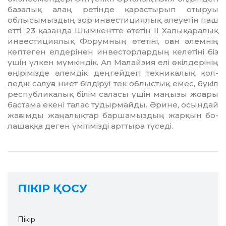
базалық алаң ре­тінде қарастырып отыруы
облысымыз­дың зор инвестициялық әлеуетін паш
етті. 23 қазанда Шымкентте өтетін ІІ Ха­лық­аралық
инвестициялық Форумның өтетіні, оған әлемнің
көптеген елдерінен ин­весторлардың келетіні біз
үшін үлкен мүм­кіндік. Ал Малайзия елі өкілдерінің
өңі­рімізде әлемдік деңгейдегі техникалық кол­
ледж салуға ниет білдіруі тек облыстық емес, бүкіл
республикалық білім саласы үшін маңызы жоғары
бастама екені талас тудырмайды. Әрине, осындай
жағымды жаңалықтар баршамыздың жарқын бо­
лашаққа деген үмітімізді арттыра түсе­ді.
ПІКІР ҚОСУ
Пікір