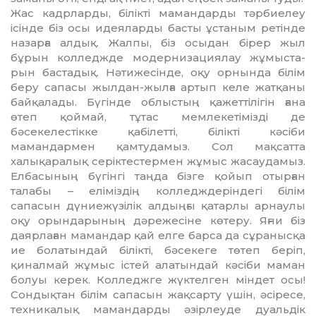
Жас кадрларды, білікті мамандарды тәр­биелеу
ісінде біз осы идеяларды бас­ты ұстаным ретінде
назарға алдық. Жал­­пы, біз осыдан бірер жыл
бұрын кол­лед­ж­де модернизациялау жұмыс­та­
рын бастадық. Нәтижесінде, оқу орнында бі­лім
беру сапасы жылдан-жылға артып ке­ле жатқаны
байқалады. Бүгінде об­лыс­тың қажеттілігін ғана
өтеп қоймай, тұтас мем­лекетімізді де
бәсекелестікке қа­бі­летті, білікті кәсіби
мамандармен қам­ту­да­мыз. Сол мақсатта
халықаралық серік­тес­термен жұмыс жасаудамыз.
Ел­­ба­­сының бүгінгі таңда бізге қойып отыр­ған
талабы – еліміздің кол­лед­ж­де­ріндегі білім
сапасын дүниежүзілік ал­дың­ғы қатарлы ар­нау­лы
оқу орындарының дә­режесіне кө­теру. Яғни біз
даярлаған ма­мандар қай ел­ге барса да сұранысқа
ие болатындай бі­лікті, бәсекеге төтеп бе­ріп,
қиналмай жұ­мыс істей алатындай кә­сіби маман
болуы керек. Колледжге жүк­телген мін­дет осы!
Сондықтан білім са­пасын жақ­сарту үшін, әсіресе,
тех­ни­ка­лық маман­дар­ды әзірлеуде дуальдік