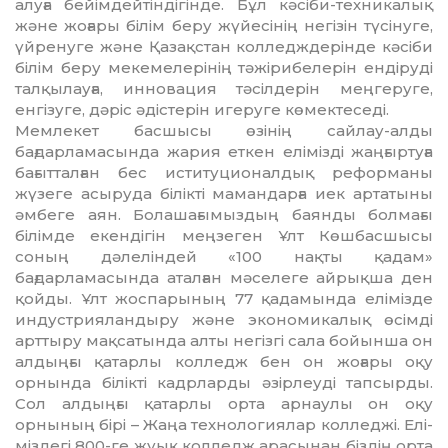
алуға бейімдей­тіндігінде. Бұл кәсіби-техникалық
және жо­ғары білім беру жүйесінің негізін тү­сі­нуге,
үйренуге және Қазақстан кол­ледж­дерінде кәсіби
білім беру мекемелерінің тәжірибелерін ендіруді
талқылауға, инновация тәсілдерін меңгеруге,
енгізуге, дә­ріс әдістерін игеруге көмектеседі.
Мемлекет басшысы өзінің сайлау-алды
бағдарламасында жария еткен елі­мізді жаңғыртуға
бағытталған бес исти­туционалдық реформаны
жүзеге асыруда білікті мамандарға иек артатыны
әмбеге аян. Болашағымыздың баянды болмағы
білімде екендігін меңзеген Ұлт Көшбас­шысы
соның дәлеліндей «100 нақты қа­дам»
бағдарламасында аталған мәселеге айрықша ден
қойды. Ұлт жос­парының 77 қадамында елімізде
индустрияландыру және экономикалық өсімді
арттыру мақ­са­тында алты негізгі сала бойынша он
алдыңғы қатарлы колледж бен он жоғары оқу
орнында білікті кадрларды әзірлеуді тапсырды.
Сол алдыңғы қатарлы орта арнаулы он оқу
орнының бірі – Жаңа технологиялар колледжі. Елі­
міздегі 800-ге жуық колледж арасынан біздің орта