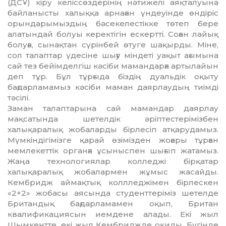
(ДСҰ) кіру келіс­сөз­дерінің нәтижелі аяқталуына
бай­ла­нысты халыққа арнаған үндеуінде өндіріс
орын­дарымыздың бәсекелестікке төтеп бере
алатындай болуы керектігін ескертті. Со­ған лайық
болуға, сынақтан сүрінбей өту­ге шақырды. Міне,
сол талаптар үде­сіне шығу міндеті уақыт ағымына
сай тез бейімделгіш кәсіби мамандарға артылайын
деп тұр. Бұл тұрғыда біздің дуальдік оқы­ту
бағдарламамыз кәсіби маман даяр­лаудың тиімді
тәсілі.
Заман талаптарына сай мамандар даяр­лау
мақсатында шетелдік әріп­тес­терімізбен
халықаралық жобаларды бір­лесіп атқарудамыз.
Мүмкіндігімізге қа­рай өзімізден жоғары тұрған
мемле­кет­тік органға ұсыныспен шығып жатамыз.
Жаңа технологиялар колледжі бір­қа­тар
халықаралық жобалармен жұмыс жа­сайды.
Кембридж аймақтық колллед­жі­мен бірлескен
«2+2» жобасы аясында сту­денттеріміз шетелде
Британдық бағ­дарламамен оқып, Британ
квалификация­сын иемдене алады. Екі жыл
Шымкентте, екі жыл Кембриджде оқиды. Бүгінде