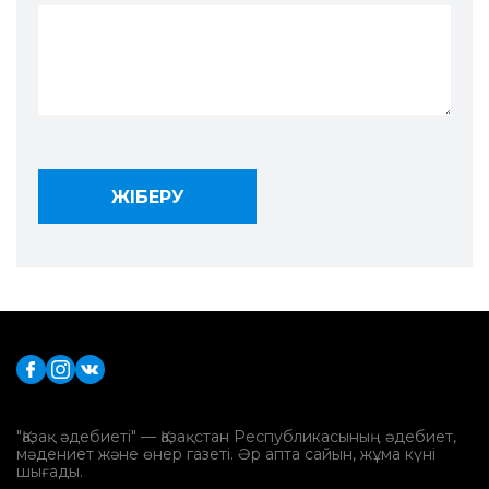
"Қазақ әдебиеті" — Қазақстан Республикасының әдебиет,
мәдениет және өнер газеті. Әр апта сайын, жұма күні
шығады.