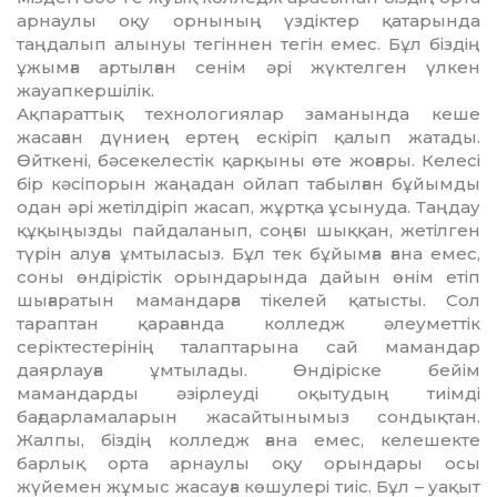
арнаулы оқу орнының үздіктер қатарында
таңдалып алынуы тегіннен тегін емес. Бұл біздің
ұжымға артылған се­нім әрі жүктелген үлкен
жауапкер­шілік.
Ақпараттық технологиялар заманында кеше
жасаған дүниең ертең ескіріп қа­лып жатады.
Өйткені, бәсекелестік қар­қыны өте жоғары. Келесі
бір кәсіпорын жаңадан ойлап табылған бұйымды
одан әрі жетілдіріп жасап, жұртқа ұсынуда. Таң­дау
құқыңызды пайдаланып, соңғы шық­қан, жетілген
түрін алуға ұмтыласыз. Бұл тек бұйымға ғана емес,
соны өнді­ріс­тік орындарында дайын өнім етіп
шыға­ра­тын мамандарға тікелей қатысты. Сол
тараптан қарағанда колледж әлеуметтік
серіктестерінің талаптарына сай мамандар
даярлауға ұмтылады. Өндіріске бейім
мамандарды әзірлеуді оқытудың тиімді
бағдарламаларын жасайтынымыз сон­дықтан.
Жалпы, біздің колледж ғана емес, келешекте
барлық орта арнаулы оқу орындары осы
жүйемен жұмыс жа­сау­ға көшулері тиіс. Бұл – уақыт