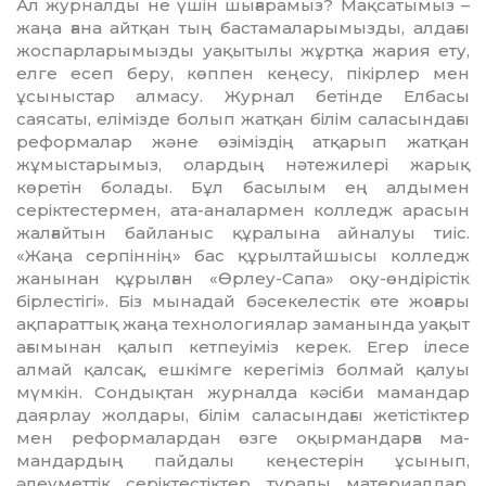
Ал журналды не үшін шыға­ра­мыз? Мақсатымыз –
жаңа ғана айтқан тың бастамаларымызды, алдағы
жоспарларымызды уақытылы жұртқа жария ету,
елге есеп беру, көппен кеңесу, пікірлер мен
ұсыныстар алмасу. Журнал бетінде Елбасы
саясаты, елімізде болып жатқан білім саласындағы
реформалар және өзіміздің атқарып жатқан
жұмыстарымыз, олардың нәтежилері жарық
көретін болады. Бұл басылым ең алдымен
серіктес­тер­мен, ата-аналармен колледж арасын
жал­ғайтын байланыс құралына айналуы тиіс.
«Жаңа серпіннің» бас құрылтайшысы колледж
жанынан құрылған «Өрлеу-Сапа» оқу-өндірістік
бірлестігі». Біз мынадай бәсекелестік өте жоғары
ақпараттық жаңа технологиялар заманында уақыт
ағы­мынан қалып кетпеуіміз керек. Егер ілесе
алмай қалсақ, ешкімге керегіміз болмай қалуы
мүмкін. Сондықтан журналда кәсіби мамандар
даярлау жолдары, білім саласындағы жетістіктер
мен реформалардан өзге оқырмандарға ма­
мандардың пайдалы кеңестерін ұсынып,
әлеуметтік серіктестіктер туралы материалдар,