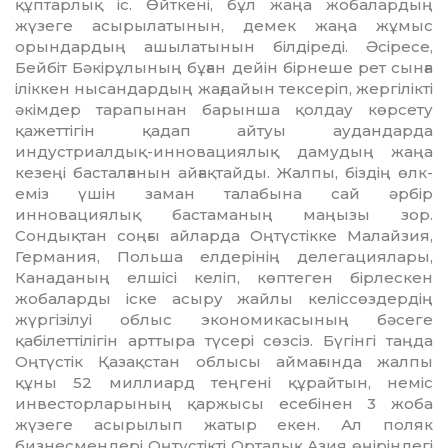
құптарлық іс. Өйткені, бұл жаңа жобалардың
жүзеге асырылатынын, демек жаңа жұмыс
орындардың ашы­латынын білдіреді. Әсіресе,
Бейбіт Бәкірұлының бұған дейін бірнеше рет сынға
іліккен нысандардың жағдайын тексеріп, жергілікті
әкімдер тарапынан барынша қолдау көрсету
қажеттігін қа­дап айтуы аудандарда
индустриалдық-ин­новациялық дамудың жаңа
кезеңі бас­талғанын айғақтайды. Жалпы, біздің өл­к­
еміз үшін заман талабына сай әрбір
инновациялық бастаманың маңызы зор.
Сондықтан соңғы айларда Оңтүстікке Ма­лайзия,
Германия, Польша елдерінің делегациялары,
Канаданың елшісі келіп, көп­теген бірлескен
жобаларды іске асыру жайлы келіссөздердің
жүргізілуі облыс экономикасының бәсеге
қабілеттілігін арттыра түсері сөзсіз. Бүгінгі таңда
Оң­түстік Қазақстан облысы аймағында жал­пы
құны 52 миллиард теңгені құрай­тын, неміс
инвесторларының қаржысы есебінен 3 жоба
жүзеге асырылып жатыр екен. Ал поляк
бизнесмендері Оңтүстікті Орталық Азия өңіріндегі