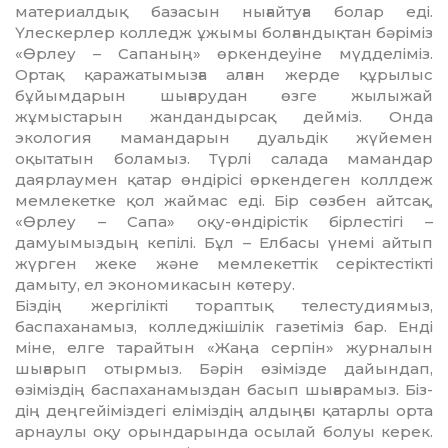
материалдық базасын нығайтуға болар еді.
Үлескерлер колледж ұжымы болған­дық­тан бәріміз
«Өрлеу – Сапаның» өркен­деуіне мүдделіміз.
Ортақ қаражаты­мызға ал­ған жерде құрылыс
бұйымдарын шы­ғару­дан өзге жылыжай
жұмыстарын жан­дандырсақ дейміз. Онда
экология мамандарын дуальдік жүйемен
оқытатын боламыз. Түрлі салада мамандар
даярлаумен қатар өндірісі өр­кен­деген коллдеж
мемлекетке қол жаймас еді. Бір сөз­бен айтсақ,
«Өрлеу – Сапа» оқу-өн­діріс­тік бірлестігі –
дамуымыздың кепілі. Бұл – Елбасы үнемі айтып
жүрген жеке жә­не мемлекеттік серіктестікті
дамыту, ел экономикасын көтеру.
Біздің жергілікті тораптық телестудия­мыз,
баспаханамыз, колледжішілік га­зе­тіміз бар. Енді
міне, елге тарайтын «Жаңа серпін» журналын
шығарып отырмыз. Бә­рін өзімізде дайындап,
өзіміздің бас­па­ханамыздан басып шығарамыз. Біз­
дің деңгейіміздегі еліміздің алдыңғы қатарлы орта
арнаулы оқу орындарында осылай бол­уы керек.