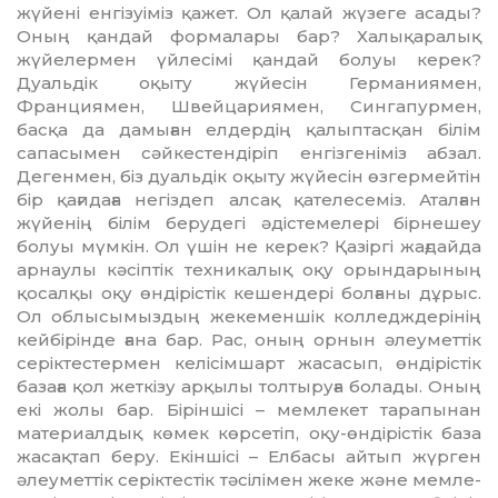
жүйе­ні ен­гі­зуіміз қа­жет. Ол қалай жүзеге аса­ды?
Оның қан­дай формалары бар? Ха­лықаралық
жүйе­лермен үйлесімі қан­дай болуы керек?
Дуальдік оқыту жүйесін Германиямен,
Франциямен, Швейцариямен, Сингапурмен,
басқа да дамыған ел­дердің қа­лыптасқан білім
сапасымен сәйкес­тен­діріп енгізгеніміз абзал.
Дегенмен, біз дуальдік оқыту жүйесін өзгер­мей­тін
бір қағидаға негіздеп алсақ қа­те­ле­семіз. Аталған
жүйенің білім берудегі әдісте­мелері бірнешеу
болуы мүмкін. Ол үшін не керек? Қазіргі жағдайда
арнаулы кә­сіптік техникалық оқу орындарының
қо­салқы оқу өндірістік кешендері болғаны дұ­рыс.
Ол облысымыздың жекеменшік кол­ледждерінің
кейбірінде ғана бар. Рас, оның орнын әлеуметтік
серіктестермен ке­лісімшарт жасасып, өндірістік
базаға қол жеткізу арқылы толтыруға болады. Оның
екі жолы бар. Біріншісі – мемлекет тарапынан
материалдық көмек көрсетіп, оқу-өндірістік база
жасақтап беру. Екін­шісі – Елбасы айтып жүрген
әлеуметтік се­ріктестік тәсілімен жеке және мем­ле­