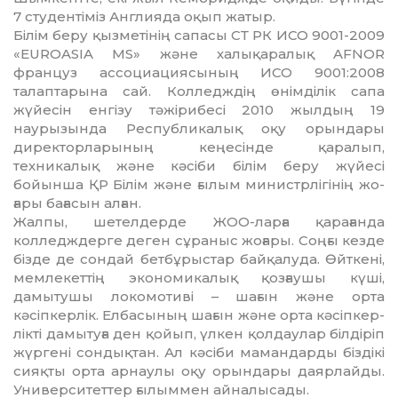
7 студентіміз Англияда оқып жатыр.
Білім беру қызметінің сапасы СТ РК ИСО 9001-2009
«EUROASIA MS» және ха­лы­қаралық AFNOR
француз ассоциа­ция­сының ИСО 9001:2008
талаптарына сай. Колледждің өнімділік сапа
жүйесін енгізу тәжірибесі 2010 жылдың 19
наурызында Рес­публикалық оқу орындары
директор­ла­рының кеңесінде қаралып,
техникалық және кәсіби білім беру жүйесі
бойынша ҚР Білім және ғылым министр­лігінің жо­
ғары бағасын алған.
Жалпы, шетелдерде ЖОО-ларға қара­ғанда
колледждерге деген сұраныс жо­ғары. Соңғы кезде
бізде де сондай бет­бұрыстар байқалуда. Өйткені,
мемлекеттің экономикалық қозғаушы күші,
дамытушы локомотиві – шағын және орта
кәсіпкер­лік. Елбасының шағын және орта кәсіп­кер­
лікті дамытуға ден қойып, үлкен қол­даулар білдіріп
жүргені сондықтан. Ал кә­сі­би мамандарды біздікі
сияқты орта ар­наулы оқу орындары даярлайды.
Университеттер ғылыммен айналысады.