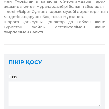
мен Түркістанға қатысты ой-толғамдары тарих
алдында құнды мұралардың бірі болып табылады»,
– деді «Әзірет Сұлтан» қорық-музейі директорының
міндетін атқарушы Бақытжан Нұрханов.
Шараға қатысушы қонақтар да Елбасы және
Түркістан жайлы естеліктерімен және
пікірлерімен бөлісті.
ПІКІР ҚОСУ
Пікір