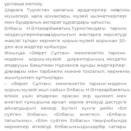
ұрпаққа жеткізу.
Шараға Түркістан қалалық ардагерлер кеңесінің
мүшелері, қала қонақтары, музей қызметкерлері
мен бұқаралық ақпарат құралдары қатысты.
Елбасы Н.Ә.Назарбаевтың Түркіс­тандағы тарихи
кездесулерінің маңыз­дылығын жастарға көрсетуді
мақсат тұтқан көрмеге қорық-музей қорынан 50-
ден аса жәдігер қойылды.
Жиында «Әзірет Сұлтан» мемле­кет­тік тарихи-
мәдени қорық-музейі директорының міндетін
атқарушы Бақытжан Нұрханов құнды жәдігер­лер­
дің маңызы мен тәрбиелік мәніне тоқталып, көрменің
ашылуымен құт­тықтады.
– «Әзірет Сұлтан» мемлекеттік тарихи-мәдени
қорық-музейі жыл са­йын Елбасы Н.Ә.Назарбаевтың
еліміз үшін атқарған орасан зор қызметі мен
өнегелі ғұмырына арнап көрме өткізуді дәстүрге
айналдырып келеді. Бүгінгі күнге дейін «Елі
сүйген Елбасы», «Елбасы өнегесі», «Елбасы
тағылымы», «Елін сүйген Елбасы» тақырыбында
көрмелер өткізілді. Елбасымыздың әрбір сапары