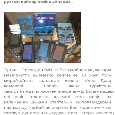
рухтың қайнар көзіне айналды.
Тұңғыш Президентіміз Н.Ә.Назар­баев­тың жоғары
мемлекеттік қызметке келгеніне 30 жыл толу
мерейтойына арналған кезекті «Ұлы Дала
кемеңгері – Елбасы және Түркістан»
тақырыбындағы көрменің мақсаты – Елбасымыздың
елі үшін атқарған қызметі мен рөлін, өз
қаламынан шыққан кітаптарын, ой-толғамдарын
насихаттау, кең байтақ жеріміз бен мәдениетімізді
төрткүл дүниеге танытудағы ерен істерін өскелең