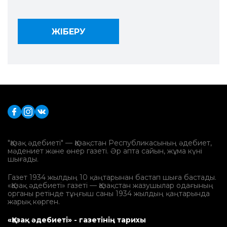
"Қазақ әдебиеті" — Қазақстан Республикасының әдебиет,
мәдениет және өнер газеті. Әр апта сайын, жұма күні
шығады.
Газет 1934 жылдың 10 қаңтарынан бастап шыға бастады.
«Қазақ әдебиеті» газеті — Қазақстан жазушылар одағының
органы ретінде тұңғыш саны 1934 жылдың қаңтарында
жарық көрген.
«Қазақ әдебиеті» - газетінің тарихы