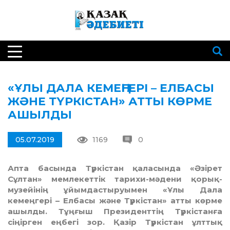
«ҰЛЫ ДАЛА КЕМЕҢГЕРІ – ЕЛБАСЫ
ЖӘНЕ ТҮРКІСТАН» АТТЫ КӨРМЕ
АШЫЛДЫ
05.07.2019
1169
0
Апта басында Түркістан қаласында «Әзірет
Сұлтан» мемлекеттік тарихи-мәдени қорық-
музейінің ұйымдастыруымен «Ұлы Дала
кемеңгері – Елбасы және Түркістан» атты көрме
ашылды. Тұңғыш Президенттің Түркістанға
сіңірген еңбегі зор. Қазір Түркістан ұлттық