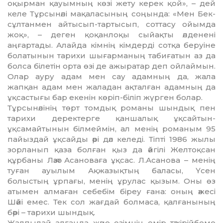
оқырман қауымның көзі жету ке­рек қой», – дей
келе Тұрсынәлі мақаласының соңында: «Мен Бек­
сұлтанмен айтысып-тартысып, сот­­тасу ойымда
жоқ», – деген қо­­қанлоқы сыйақты әлденені
аңғартады. Алайда кімнің кімдерді сотқа беруіне
болатынын тарихи шығарманың табиғатын аз да
болса білетін орта өзі де ажыратар деп ойлаймын.
Олар ауру адам мен сау адамның да, жала
жапқан адам мен жаладан ақталған адамның да
ұқсастығы бар екенін көріп-біліп жүрген болар.
Тұрсынәлінің төрт томдық ро­маны шындық пен
тарихи деректерге қаншалық ұқсайтын-
ұқсамайтынын білмеймін, ал менің романым 95
пайыздай ұқсайды әрі дәл келеді. Тіпті 1986 жылы
зор­ланып қаза болған қыз да әй­гілі Жел­тоқсан
құрбаны Ләзәт Аса­новаға ұқсас. Л.Асанова – менің
туған ауылым Ақжазықтың баласы, Үсен
болыстың ұрпағы, менің ұрулас қызым. Оны өз
атымен ал­маған себебім біреу ғана: оның әже­сі
Шәйі емес. Тек сол жағдай болмаса, қалғанының
бәрі – тарихи шындық.
Жалпылай алғанда және өзім­нің өмір тәжірійбеме