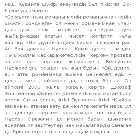
көш. Құдайға шүкір, екеуміздің бұл пікіріміз бір-
біріне ұқсамайды.
«Бексұлтанның романы менің романымнан кейін
шықты, сон­дық­тан ол менің романымнан «пай­­
даланды», онікі менікіне «ұқ­сайды» деп
жыйырмадан асатын мысал келтіріпті. «Ұлы
көштің» «Әй, дүние-айдан» бұрын шыққаны рас.
Ал баяндамашы Нұрлан Қами деген ініміздің:
«1916 жылғы Қарқара көтерілісін… көркем прозада
алғаш рет көрнекті жазушымыз Бексұлтан
Нұржеке-ұлы осыдан екі жыл бұрын «Әй, дүние-
ай!» ат­­ты романында ашына бейнелеп еді», –
дегені, менің ойымша да, ағаттық болған. Ол
өйткені 2006 жылы жарық көрген Джозеф
Эпштейннің «Зависть» деген кітәбін оқымаған болу
керек. Оның үстіне, әйгілі Әуезовтің әйгілі «Қый­лы
заманын» атамай кетуі де көңілге келетін нәрсе. Ол
аз десеңіз, көркем шығармада ол оқыйғаға
Нұрлан Оразалин де менен бұрын шығарма
арнаған. Ал зерттеулер мен мақалаларды санаған
да, бә­рін түгендеп оқыған да адам жоқ шығар.