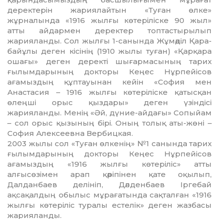
деректерін жария­лайтын «Туған өлке»
жұрналында «1916 жылғы көтеріліске 90 жыл»
атты айдармен деректер топ­тастырылып
жарияланды. Сол жылғы 1-санында Жұмәділ Қара­
бай­ұлы деген кісінің (1910 жылы туған) «Қарқара
ошағы» деген де­ректі шығармасының тарих
ғылым­дарының докторы Кеңес Нұрпейісов
ағамыз­дың құптауынан кейін «София мен
Анастасия – 1916 жылғы көтеріліске қатысқан
өлеңші орыс қыздары» деген үзіндісі
жарияланды. Менің «Әй, дүние-айдағы» Сопыйам
– сол орыс қызының бірі. Оның толық аты-жөні –
София Алексеевна Вербицкая.
2003 жылы сол «Туған өл­ке­­нің» №1 санында тарих
ғы­лым­­дарының докторы Кеңес Нұр­пе­йісов
ағамыздың «1916 жылғы көтеріліс» атты
алғысөзімен арап қәріпінен қате оқылып,
Далданбаев делініп, Дәлденбаев Іргебай
ақсақалдың обылыс мұрағатында сақталған «1916
жылғы көтеріліс туралы естелік» деген жазбасы
жарияланды.