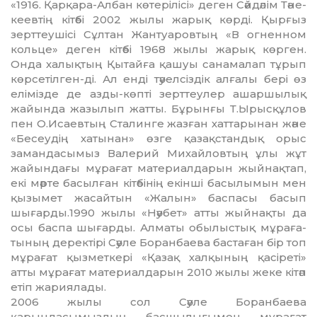
«1916. Қарқара-Албан кө­те­рі­лісі» деген Сәйдәлім Тә­не­
ке­ев­тің кітәбі 2002 жылы жа­рық көрді. Қырғыз
зерттеушісі Сұл­тан Жантуаровтың «В огненном
кольце» деген кітәбі 1968 жы­лы жарық көрген.
Онда ха­лық­тың Қытайға қашуы санама­лап тұрып
көрсетілген-ді. Ал енді тәуелсіздік алғалы бері өз
елімізде де азды-көпті зерттеулер ашаршылық
жа­йында жазылып жатты. Бұрынғы Т.Ырысқұлов
пен О.Исаевтың Ста­линге жазған хаттарынан және
«Бесеудің хатынан» өзге қазақс­тан­дық орыс
замандасымыз Валерий Михайловтың ұлы жұт
жайындағы мұрағат материалдарын жыйнақтап,
екі мәрте басылған кітәбінің екінші басылымын мен
қызымет жасайтын «Жалын» баспасы басып
шығарды.1990 жылы «Нәубет» ат­ты жыйнақты да
осы баспа шы­ғарды. Алматы обылыстық мұра­ға­
тының деректірі Сәуле Боранбаева бастаған бір топ
мұрағат қызметкері «Қазақ халқының қасіреті»
атты мұрағат материалдарын 2010 жылы жеке кітәп
етіп жариялады.
2006 жылы сол Сәуле Боранбаева
қарындасымыздың бас­шы­лығымен мұрағат