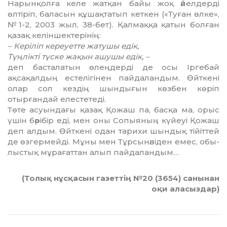
Нарынқолға келе жатқан байы жоқ әйелдерді
өлтіріп, баласын құшақтатып кеткен («Туған өлке»,
№1-2, 2003 жыл, 38-бет). Қалмаққа қатын болған
қазақ келіншектерінің:
– Керіліп кереуетте
жатушы едік,
Түңлікті түске жақын
ашушы едік, –
деп басталатын өлеңдерді де осы Іргебай
ақсақалдың естелігінен пайдаландым. Өйткені
олар сол кездің шындығын көзбен көріп
отырғандай елестетеді.
Төте асуындағы қазақ Қожаш па, басқа ма, орыс
үшін бәрібір еді, мен оны Сопыяның күйеуі Қожаш
деп алдым. Өйткені одан тарихи шындық тійіттей
де өзгермейді. Мұны мен Тұрсынәліден емес, обы­
лыстық мұрағаттан алып пайдаландым…
(Толық нұсқасын газеттің №20 (3654) санынан
оқи аласыздар)