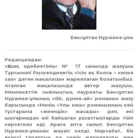
Бексұлтан Нұржеке-ұлы
Редакциядан:
«Қазақ әдебиетінің» № 17 санында жазушы
Тұрсынәлі Рыскелдиевтің «Ісің ақ болса – көпке
сал» деген мақаласын жариялаған болатынбыз.
Аталған мақаласында автор жазушы,
Мемлекеттік сыйлықтың лауреаты Бексұлтан
Нұржеке-ұлының «Әй, дүние-ай» романын жазу
барысында «Менің «Ұлы көш» романымның кей
тұстарына «жиендік» жасады» деп, екі
шығармадан өзі байқаған ұқсастықтарды тізіп
көрсеткен еді. Араға апта салып Бексұлтан
Нұржеке-ұлынан жауап келді. Мархабат, біз
екінші тараптың да уәжін жариялауды жөн