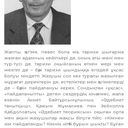
Жалпы, әңгіме, пөвес бола ма, тарихи шығарма
жазған адамның кейіпкері де, оның аты-жөні мен
түр-түсі де, тарихи оқыйғаның өт­кен жері мен
мезгілі де – бәрі та­рихи шындыққа егіздей ұқсас
бол­уы міндетті. Жазушы сол кез туралы жазылған
мұрағат деректерін де, естеліктер мен әңгімелерді
де – бәрін пайдалануы керек. Сон­дық­тан «ұқсас»,
«пайдаланыпты» деген сөздердің кінә емес, жала
екенін Ахмет Байтұрсынұлының «Әдебиет
танытқыш», Қажым Жұмалиев пен Зейнолла
Қабдоловтың «Әдебиет тео­риясын» оқыған орта
мен ақ­ын-жазушылар жақсы білуге ті­йіс. «Кімнен
кім пайдаланды? Кім­нің кітәбі бұрын шықты? Бұған