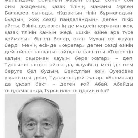
оны академик, қазақ тілінің маманы Мәулен
Балақаев сынады. «Қазақтың тілін бұрмаладың,
бұздың, жоқ сөзді пайдаландың» де­ген пікір
айтты. Өзінің де, өзгенің де мүдесін қорғаған жоқ,
қазақ тілінің қамын жеді. Ешкім өзіне ара түсе
қоймасын білген болар, оған Мұхаң өзі жауап
берді. Менің есімде «кереғар» деген сөзді өзінің
әдейі ойлап тапқанын айтқаны қалыпты. «Төрелігін
қалың оқырман қауым бере жатар», – деп,
Тұрсынәлі тап­­тап айтса да, жауабын мен де өзім
беруге бел будым. Бексұлтан өзін Әуезовке
ұқсатыпты десе, Тұрсынәлі дей жатар. «Болмасаң
да ұқсап бақ», – деген ғой Абай. Абайды
тыңдамағанда, Тұрсынәліні тыңдайын ба?