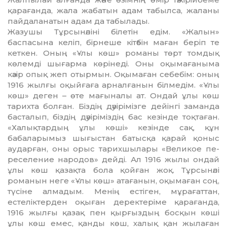
қарағанда, жа­ла жабатын адам табылса, жаланы
пайдаланатын адам да табылады.
Жазушы Тұрсынәліні білетін едім. «Жалын»
баспасына келіп, бірнеше кітәбін маған беріп те
кеткен. Оның «Ұлы көш» романы төрт томдық
көлемді шығарма көрінеді. Оны оқымағаныма
кәзір опық жеп отырмын. Оқымаған себебім: оның
1916 жылғы оқыйғаға арналғанын білмедім. «Ұлы
көш» деген – өте мағыналы ат. Ондай ұлы көш
тарихта болған. Біздің дәуірімізге дейінгі заманда
басталып, біздің дәуіріміздің бас кезінде тоқтаған.
«Халықтардың ұлы көші» кезінде сақ, құн
бабаларымыз шығыстан батысқа қарай қоныс
аударған, оны орыс тарихшылары «Великое пе­
реселение народов» дейді. Ал 1916 жылы ондай
ұлы көш қа­зақта бола қойған жоқ. Тұрсынәлі
романын неге «Ұлы көш» атағанын, оқымаған соң,
түсіне алмадым. Менің естіген, мұрағаттан,
естеліктерден оқыған деректеріме қа­рағанда,
1916 жылғы қазақ пен қырғыздың босқын көші
ұлы көш емес, қанды көш, халық қан жылаған