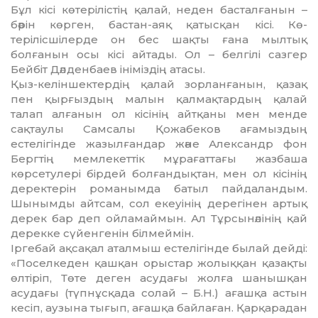
Бұл кісі көтерілістің қалай, не­ден басталғанын –
бәрін көр­ген, бастан-аяқ қатысқан кісі. Кө­
терілісшілерде он бес шақты ғана мылтық
болғанын осы кісі айтады. Ол – белгілі сазгер
Бейбіт Дәлденбаев ініміздің атасы.
Қыз-келіншектердің қалай зорланғанын, қазақ
пен қырғыздың малын қалмақтардың қалай
талап алғанын ол кісінің айтқаны мен менде
сақтаулы Самсалы Қо­жа­беков ағамыздың
естелігінде жазылғандар және Александр фон
Бергтің мемлекеттік мұрағаттағы жазбаша
көрсетулері бірдей болған­дықтан, мен ол кісінің
деректерін романымда батыл пайдаландым.
Шынымды айтсам, сол екеуінің дерегінен артық
дерек бар деп ойламаймын. Ал Тұрсынәлінің қай
дерекке сүйенгенін білмеймін.
Іргебай ақсақал аталмыш ес­те­лі­гінде былай дейді:
«Поселкеден қашқан орыстар жолыққан қа­зақты
өлтіріп, Төте деген асу­дағы жолға шанышқан
асудағы (түпнұсқада солай – Б.Н.) ағашқа астын
кесіп, аузына тығып, ағашқа байлаған. Қарқарадан