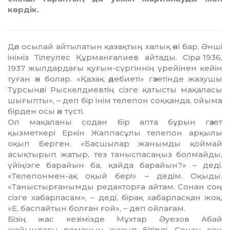
көрдік.
Дәл осылай айтылатын қазақтың халық әні бар. Әнші
ініміз Тілеулес Құрманғалиев айтады. Сірә, 1936,
1937 жылдардағы қуғын-сүргіннің үрейінен кейін
туған ән болар. «Қазақ әдебиеті» гәзетінде жазушы
Тұрсынәлі Рыскелдиевтің сізге қатысты мақаласы
шығыпты», – деп бір інім телепон соққанда, ойыма
бірден осы ән түсті.
Ол мақаланы содан бір апта бұрын гәзет
қызметкері Еркін Жаппасұлы телепон арқылы
оқып берген. «Басшылар жанымды қоймай
асықтырып жатыр, тез таныспасаңыз болмайды,
үйіңізге барайын ба, қайда барайын?» – деді.
«Телепонмен-ақ оқый бер!» – дедім. Оқыды.
«Таныстырғанымды редакторға айтам. Сонан соң
сізге хабарласам», – деді, бірақ хабарласқан жоқ.
«Е, баспайтын болған ғой», – деп ойлағам.
Бізің жас кезімізде Мұхтар Әуе­зов Абай
жайындағы романын жазып бітірді. Сонан соң