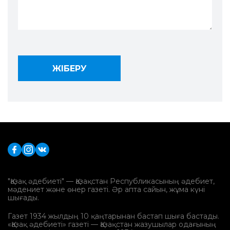
"Қазақ әдебиеті" — Қазақстан Республикасының әдебиет,
мәдениет және өнер газеті. Әр апта сайын, жұма күні
шығады.
Газет 1934 жылдың 10 қаңтарынан бастап шыға бастады.
«Қазақ әдебиеті» газеті — Қазақстан жазушылар одағының