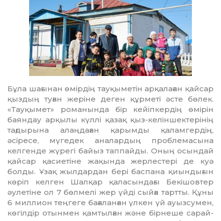
Бұла шағынан өмір­­дің тауқы­метін арқалаған қайсар
қыздың туған жеріне деген құрметі әсте бөлек.
«Тауқымет» романында бір кейіпкердің өмірін
баян­дау арқылы күллі қазақ қыз-келіншектерінің
тағдырына алаңдаған қарымды қаламгердің,
әсіресе, мүгедек ана­лардың пробле­масына
келгенде жүрегі байыз таппайды. Оның осындай
қайсар қасиетіне жақында жерлестері де куә
болды. Ұзақ жылдардан бері баспана қиындығын
көріп келген Шалқар қаласындағы Бекішовтер
әулетіне ол 7 бөлмелі жер үйді сыйға тартты. Құны
6 миллион теңгеге бағаланған үлкен үй ауызсумен,
көгілдір отынмен қамтылған және бірнеше сарай­