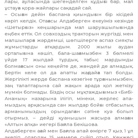
лары, ауласында шегенделген құдығы бар, мал
ұстауға қора-жайлары сақадай сай.
– Осыған дейін баспана қиын­ды­ғын бір кісідей
көріп келдік. Ота­ғасы Алдаберген екеуіміз ке­зін­де
«Шетырғыз» кеңшарында мал шаруашылығында
еңбек еттік. Ол совхоздың тракторын жүргізді, мен
малшыларға жәрдемші, шөп­шілерге аспаз сияқты
жұмыс­тар­­ды атқардым. 2000 жылы ау­дан
орталығына көшіп, бала-шағамызбен 3 бөлмелі
үйде 17 жылдай тұрдық, табыс мардым­ды
болмағасын оны кеңейте де, жөндей де алмадық.
Бертін келе ол да апатты жағдайға тап болды.
Жергілікті жерде баспана кезегіне тұрғанымызбен,
заң талаптарына сай жақын арада қол жеткізу
мүмкін болмады. Біздің осы мұқтаждығымыз «Бибі-
Ананың» назарына ілігіп, мінеки, жерлес апа­
мыздың арқасында сан жылдар бойғы отбасылық
арманымыздың орындалған сәтіне куә болып
отырмыз, – дейді қуанышын жасыра алмаған
«Алтын алқа» иегері Бағила Бекішова.
Алдаберген ағай мен Бағила апай өмірге 7 қыз, 1 ұл
әкеліп, олардан 15 немере сүйіп отыр. Кенжесі