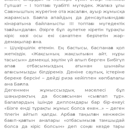
Гүлшат – І топтағы туабітті мүгедек. Жалғыз ұлы
Сағыныштың жүрегіне ота жасалған, ауыр жұмысқа
жарамсыз. Бағила апайдың да денсаулығындағы
кінәратына байланысты ІІІ топтағы мүгедектік
тағайындалған. Әзірге бұл әулетке кіретін тұрақты
кіріс көзі осы екі санатпен берілетін жәр­
демақылар ғана.
– Шүкіршілік етемін. Ең бас­ты­сы, баспанаға қол
жеткіздік. «Жақсының жақсылығын айт, нұры
тасысын» демекші, зәулім үй алып берген Бибігүл
апаға отбасымыздың атынан шынайы
алғысымызды білдіреміз. Деніне саулық, істеріне
береке берсін! – дейді риза кейіппен көпбалалы
ана Бағила.
Дегенмен жұмыссыздық мә­се­лесі бұл
шаңырақтың да босағасынан «сығалап тұр».
Балалардың ішінде дипломдары бар бір-екеуі:
«Бізге енді тұрақты жұмыс болса екен…» – деген
тілегін айтып қалды. Арбаға таңылған кенжесін
бағып-қағатын аналары «отбасымызға тамшыдай
болса да кіріс болсын» деп соңғы кезде тары