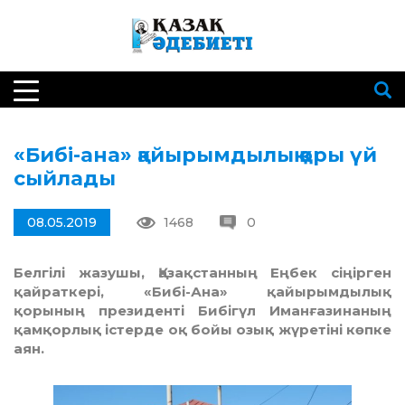
«Бибі-ана» қайырымдылық қоры үй
сыйлады
08.05.2019
1468
0
Белгілі жазушы, Қазақстанның Еңбек сіңірген
қайраткері, «Бибі-Ана» қайырымдылық
қорының президенті Бибігүл Иманғазинаның
қамқорлық істерде оқ бойы озық жүретіні көпке
аян.