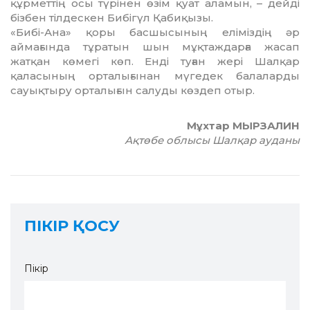
құрметтің осы түрінен өзім қуат аламын, – дейді
бізбен тілдескен Бибігүл Қабиқызы.
«Бибі-Ана» қоры басшысының еліміздің әр
аймағында тұратын шын мұқтаждарға жасап
жатқан көмегі көп. Енді туған жері Шалқар
қаласының орталығынан мүгедек балаларды
сауықтыру орталығын салуды көздеп отыр.
Мұхтар МЫРЗАЛИН
Ақтөбе облысы Шалқар ауданы
ПІКІР ҚОСУ
Пікір