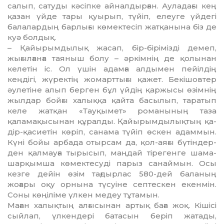
салып, сатуды кәсіпке айналдырған. Ауладағы кең
қазан үйде тары қуырып, түйіп, елеуге үйдегі
балалардың барлығы кө­ме­к­тесіп жатқанына біз де
куә болдық.
– Қайырымдылық жасап, бір-бірімізді демеп,
жығылғанға таяныш болу – әркімнің де қолынан
келетін іс. Ол үшін адамға алдымен пейілдің
кеңдігі, жүректің жомарттығы қажет. Бекішовтер
әулетіне алып берген бұл үйдің қар­жысы өзімнің
жылдар бойғы халыққа қайта басылып, та­ратып
келе жатқан «Тауқымет» романының таза
қаламақысынан құралды. Қайырымдылықтың қа­
дір-қасиетін көріп, санама түйіп өскен адаммын.
Күні бойы арба­да отырсам да, қол-аяғы бүтіндер­
ден қалмауға тырысып, маңдай тіре­генге шама-
шарқымша көмектесуді парыз санаймын. Осы
кезге дейін өзім тағдырлас 580-дей баланың
жоғары оқу орнына түсуіне септес­кен екенмін.
Соны көңіліме үлкен медеу тұтамын.
Маған халықтың алғысынан артық баға жоқ. Кішісі
сыйлап, үлкендері батасын беріп жатады,