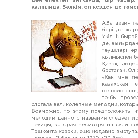
дөңгелектеп айтқанда, бір ғасыр
қалпында. Бәлкім, ол кезден де төме
А.Затаевичті
бері де жар
Үкілі Ыбырай
де, зығырдан
теу­шілері 
қылмыспен ба
Қазақ әндер
бастаған. Ол 
«Как мне пе
казахская п
голосистость,
то-бы прове
слогала вели­ко­леп­­ные мелодии, кото
Возможно, по этому предположить, 
мелодии данного названия сле­дует и
певицы, которая несмотря на свои п
Ташкента казахи, еще недавно выступал