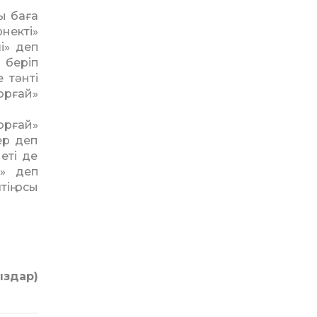
ы баға
некті»
і» деп
 беріп
 тәнті
орғай»
орғай»
ер деп
еті де
і» деп
ің осы
ыздар)