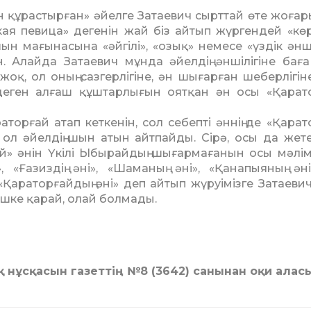
 құрастырған» әйелге Затаевич сырттай өте жоғар
кая певица» дегенін жай біз айтып жүргендей «көр
 шын мағына­сына «әйгілі», «озық» немесе «үздік әнш
 Алайда Затаевич мұнда әйелдің әншілігіне баға
жоқ, ол оның сазгерлігіне, ән шығарған шеберлігіне
деген алғаш құш­тар­лығын оятқан ән осы «Қарат
аторғай атап кеткенін, сол себепті әннің де «Қарат
 ол әйелдің шын атын айт­пайды. Сірә, осы да жет
ай» әнін Үкілі Ыбырайдың шығармағанын осы мәлім
, «Ғазиздің әні», «Шаманың әні», «Қанапыя­ның ән
«Қараторғайдың әні» деп айтып жүруімізге Затаевичт
ішке қарай, олай болмады.
қ нұсқасын газеттің №8 (3642) санынан оқи алас