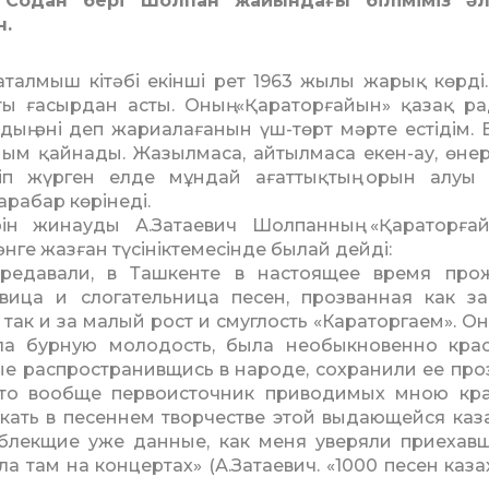
. Содан бері Шолпан жайындағы біліміміз әл
н.
ң аталмыш кітәбі екінші рет 1963 жылы жарық көрді
ты ғасырдан асты. Оның «Қаратор­ғайын» қазақ р
дың әні деп жариалағанын үш-төрт мәрте естідім. Е
ым қайнады. Жазылмаса, айтылмаса екен-ау, өнер
өріп жүрген елде мұндай ағат­тық­тың орын алуы
рабар көрінеді.
ін жинауды А.Затаевич Шолпанның «Қараторға
әнге жазған түсініктемесінде былай дейді:
редавали, в Ташкенте в настоящее время про
евица и слогательница песен, прозванная как з
 так и за малый рост и смуглость «Караторгаем». Он
ла бурную молодость, была необыкновенно кра
рые распрост­ра­нив­щись в народе, сохранили ее про
что вообще первоисточник приводимых мною кр
скать в песеннем творчестве этой выдающейся каз
облекщие уже данные, как меня уверяли приехав
а там на кон­цертах» (А.Затаевич. «1000 песен каза