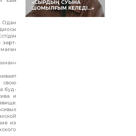
і сол
«СЫРДЫҢ СУЫНА
ШОМЫЛҒЫМ КЕЛЕДІ...»
. Одан
адиосы
стідім
 зерт­
 маған
йынан»
живает
а свою
а буд­
сива и
звище.
асивых
ахской
шие из
хского