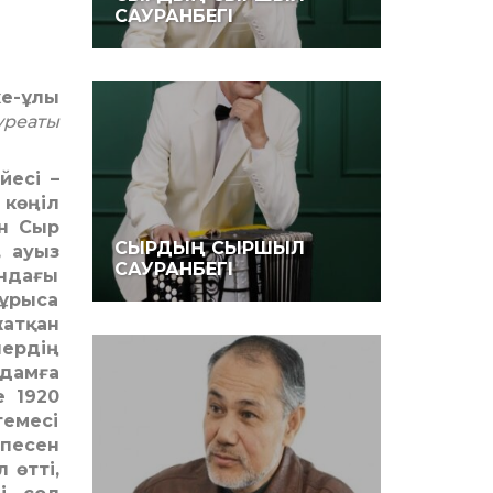
САУРАНБЕГІ
ке-ұлы
уреаты
йесі –
 көңіл
ан Сыр
СЫРДЫҢ СЫРШЫЛ
 ауыз
САУРАНБЕГІ
ындағы
ұрыса
атқан
ердің
адамға
е 1920
темесі
 песен
 өтті,