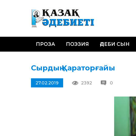
ПРОЗА
ПОЭЗИЯ
ӘДЕБИ СЫН
Сырдың Қараторғайы
27.02.2019
2392
0