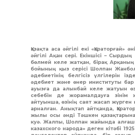
Қазақта аса әйгілі екі «Қараторғай» ә
әйгілі Ақан сері. Екіншісі – Сырдың
бөлмей келе жатқан, бірақ Арқаның
бойының қыз серісі Шолпан Жанбол
әдебиетінің белгісіз үлгілерін і
әдебиет және өнер иниституты ба
ауызға да алынбай келе жатуын өз
себебін де жорамалдауға зінім ж
айтуынша, өзінің саят жасап жүрген
арналған. Анықтап айтқанда, Қарат
жылы осы әнді Тәшкен қазақтарынан
куә. Жалпы, Шолпан жайында алғаш 
казахского народа» деген кітәбі 192