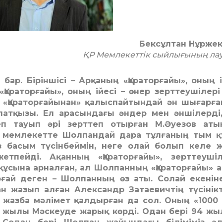
Бексұлтан Нұрже
ҚР Мемлекеттік сыйлығының ла
ні бар. Біріншісі – Арқаның «Қараторғайы», оның і
 «Қараторғайы», оның ійесі – өнер зерттеушілері
 «Қараторғайынан» қалыспайтындай ән шығарғ
атқызы. Ел арасындағы әндер мен әншілерді,
здеп тауып әрі зерттеп отырған М.Әуезов ат
р мемлекетте Шолпандай дара тұлғаның тым қ
 басым түсінбеймін, неге олай болып келе ж
етпейді. Ақанның «Қараторғайы», зерттеушіл
 құсына арналған, ал Шолпанның «Қараторғайы» 
орғай деген – Шолпанның өз аты. Солай екенін
 жазып алған Александр Затаевичтің түсінік
жазба мәлімет қалдырған да сол. Оның «1000
5 жылы Мәскеуде жарық көрді. Одан бері 94 жыл