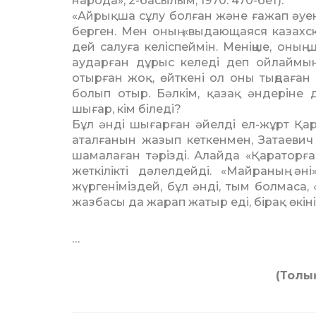
народа», 2-басылым, 1970. 470-бет).
«Айрықша сұлу болған және ғажап әуен
берген. Мен оның «выдаю­щаяся казахс
дей салуға келіс­пеймін. Меніңше, оның
аударған дұрыс келеді деп ойлаймын.
отырған жоқ, өйткені ол оны тыңдаған 
болып отыр. Бәлкім, қазақ әндеріне 
шығар, кім біледі?
Бұл әнді шығарған әйелді ел-жұрт Қа­р
аталғанын жазып кеткен­мен, Затаевич
шамалаған тәрізді. Алайда «Қараторғ
жеткілікті дәлелдейді. «Майраның әні»
жүргеніміздей, бұл әнді, тым болмаса, 
жазбасы да жарап жатыр еді, бірақ өкін
…
(Толы