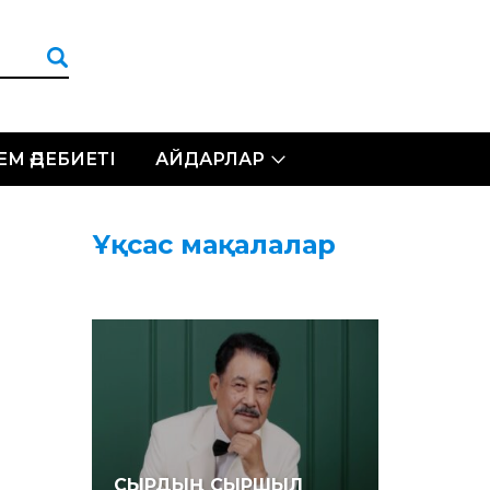
ЛЕМ ӘДЕБИЕТІ
АЙДАРЛАР
Ұқсас мақалалар
СЫРДЫҢ СЫРШЫЛ