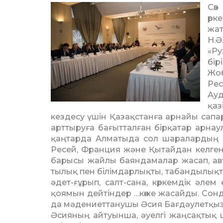
Сөз
өр
жат
Н.
«Ру
бірі
Жоб
Ре
Ау
қаз
кездесу үшін Қазақстанға арнайы сапа
арттыруға бағытталған бірқатар арнау
қаң­тарда Алматыда сол шаралардың а
Ресей, Франция және Қытайдан келген
барысы жайлы баяндамалар жасап, автор
тылық пен білімдарлықты, табан­дылықты 
әдет-ғұрып, салт-сана, көркемдік әлем
қоямын дей­тіндер …көже жасай­ды. Сон
да мәдениеттанушы Әсия Бағ­дәулет­қыз
Әсияның айтуынша, әуелгі жаңсақтық 