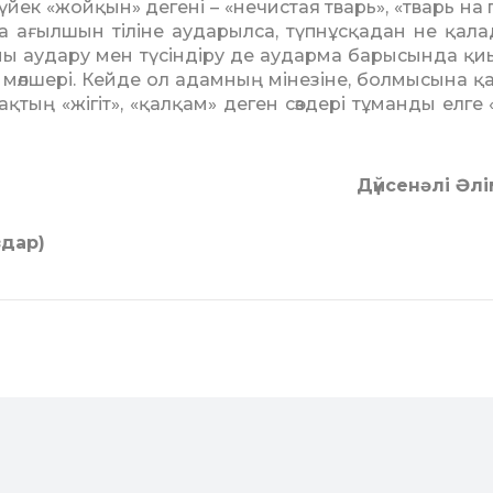
йек «жойқын» дегені – «нечистая тварь», «тварь на 
а ағылшын тіліне аударылса, түпнұсқадан не қала­
еяны аудару мен түсіндіру де аударма барысында қ
 мөлшері. Кейде ол адамның мінезіне, болмысына қ
зақтың «жігіт», «қал­қам» деген сөз­дері тұманды елге
Дүйсенәлі Әл
здар)