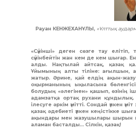
Рауан КЕНЖЕХАНҰЛЫ,
«Ұлттық аудар
«Сүйінші» деген сөзге тау елітіп, т
сүйінбейтін жан кем де кем шығар. Ен
алды. Нақтылай айтсақ, қазақ қа
Ұйымының алты тіліне: ағылшын, ар
жатыр. Әрине, қай елдің ақын-жа
оқырманының ықыласына бөленгісі к
болудың «әлегінен» қашып, өзінің іш
адамзатқа ортақ рухани құндылық.
ілесуге әркім үмітті. Сондай үлкен үм
қазақ әдебиеті үлкен кеңістікке шығ
ақындары мен жазушылары шырын ш
аламан басталды… Сілкін, қазақ!