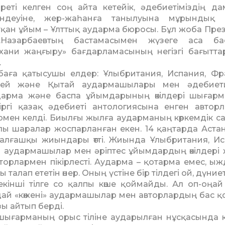
 реті келген соң айта ке­тейік, әдебиетіміздің да
кендеуіне, жер-жаһанға танылуы­на мұрындық
қан ұйым – Ұлттық аударма бюросы. Бұл жоба Пре
Ә.Назарбаевтың бастамасымен жүзеге аса бас
хани жаң­ғыру» бағдарламасының негізгі бағытт
.
аға қатысушы елдер: Ұлыбритания, Испания, Фра
сей және Қытай аударма­шы­лары мен әдебиетш
дарма және баспа ұйымдарының өкілдері шығар
іргі қазақ әдебиеті антологиясына енген автор
рмен келді. Биылғы жылға аударманың көркемдік с
лы шаралар жоспарланған екен. 14 қаңтарда Астан
лғаш­қы жиындары өтті. Жиында Ұлыбритания, Ис
 аудармашылар мен әріптес ұйым­дардың өкілдері
­лар­мен пікірлесті. Аударма – қотар­ма емес, ыж
талап ететін өнер. Оның үстіне бір тілдегі ой, дүни
 екінші тілге со қалпы көше қоймайды. Ал оп-оңай 
дай «көжені» аудармашы­лар мен авторлардың бас қ
ы айтып берді.
шығарманың орыс тіліне аударылған нұсқасында к