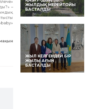
ҚАЗҰУ-ДЫҢ 90
плече»
ЖЫЛДЫҚ МЕРЕЙТОЙЫ
ды?» –
БАСТАЛДЫ
иындық
атысты
 «baby»
імақын
ЖЫЛ КЕЛГЕНДЕЙ БІР
ЖЫЛЫ АҒЫН
БАСТАЛДЫ