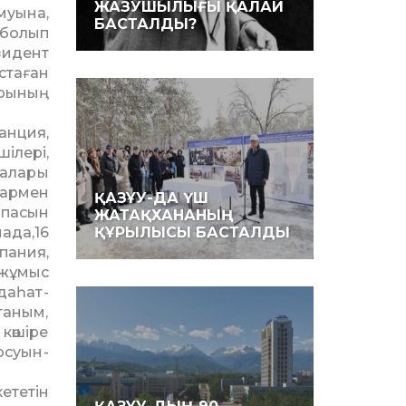
ЖАЗУШЫЛЫҒЫ ҚАЛАЙ
муына,
БАСТАЛДЫ?
 болып
зидент
таған
арының
н­ция,
ілері,
малары
лармен
ҚАЗҰУ-ДА ҮШ
апасын
ЖАТАҚХАНАНЫҢ
ада,16
ҚҰРЫЛЫСЫ БАСТАЛДЫ
пания,
 жұмыс
даһат­
етаным,
көшіре
осуын­
ететін