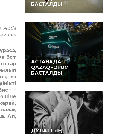
БАСТАЛДЫ
, жоба
екшісі
ұраса,
ға бет
АСТАНАДА
лттар
QAZAQFORUM
арылып
БАСТАЛДЫ
ы, өз
інікті
биет –
көшіне
қарай,
 қазақ
. Ал,
ДУЛАТТЫҢ