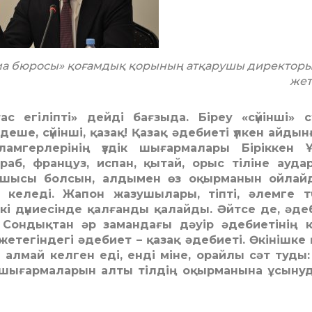
ма бюросы» қоғамдық қорының атқарушы директоры
жет
ас егіліпті» дейді бағзыда. Біреу «сүйінші» с
деше, сүйінші, қазақ! Қазақ әдебиеті үлкен айдын
ламгерлерінің үздік шығармалары Біріккен Ұ
аб, француз, испан, қытай, орыс тіліне ауд
зушысы болсын, алдымен өз оқырманын ойлайд
еледі. Жапон жазушылары, тіпті, әлемге түс
кі дүниесінде қалғанды қалайды. Әйтсе де, әде
 Сондықтан әр замандағы дәуір әдебиетінің 
іт жетегіндегі әдебиет – қазақ әдебиеті. Өкінішке 
а алмай келген еді, енді міне, орайлы сәт туды:
ығармаларын алты тілдің оқырманына ұсынуда