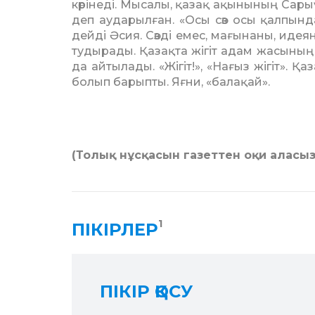
көрінеді. Мысалы, қазақ ақынының Сарыү
деп аударылған. «Осы сөз осы қалпынд
дейді Әсия. Сөзді емес, мағы­наны, ид
тудырады. Қазақта жігіт адам жасы­ның
да айтылады. «Жігіт!», «Нағыз жігіт». Қа­
болып барыпты. Яғни, «балақай».
(Толық нұсқасын газеттен оқи аласы
1
ПІКІРЛЕР
ПІКІР ҚОСУ