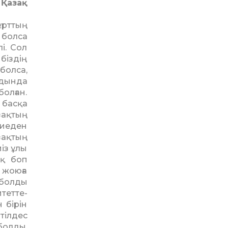
Қазақ
ұрттың
 болса
і. Сол
біздің
болса,
лдында
олған.
 басқа
зақтың
биеден
зақтың
міз ұлы
ық боп
 жоюға
 болды
тетте­
 бірін
тілдес
болды.