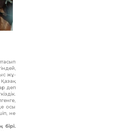
­тасып
ін­дей,
ыс жұ­
. Қазақ
лар деп
кіздік.
генге,
де осы
іп, не
 бірі.