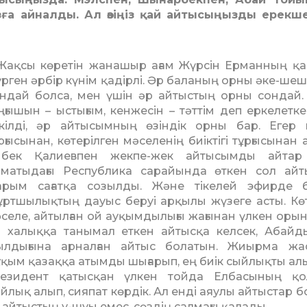
а ай­нал­ды. Ал өзіңіз қай айты­сыңызды ерекш
Жақсы көретін жанашыр ағам Жүрсін Ерманның қ
рген әрбір күнім қадірлі. Әр баланың орны әке-шеш
ндай болса, мен үшін әр ай­тыстың орны сондай.
ңғышын – ыстығым, кенжесін – тәттім деп еркелетке
­кілді, әр айтысымның өзіндік орны бар. Егер 
рғысынан, кө­те­рілген мәселенің биіктігі тұрғы­сынан 
йбек Қалиевпен жекпе-жек айтысымды айтар 
матыдағы Республика сарайын­да өткен сол ай
рым сағат­қа созылды. Және тікелей эфирде 
ртшылықтың дауыс беруі арқылы жүзеге асты. Кө
селе, айтылған ой ауқымдылығы жағынан үлкен орын
 халыққа танымал еткен айтысқа келсек, Абайд
ылдығына арналған айтыс болатын. Жиырма жа
қым қазаққа атымды шығарып, ең биік сыйлықты алы
резидент қатысқан үлкен тойда Елбасының қо
йлық алып, сияпат көрдік. Ал енді аяулы айтыстар б
айтыстың у-шуы емес, сөздің салмағы қалады.