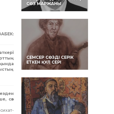
СӨЗ МАРЖАНЫ
АБЕК:
аткері
СЕМСЕР СӨЗДІ СЕРІК
ұрттың
ЕТКЕН ҚҰЛ СЕРІ
қында
тыстың
кезден
е, сөз
и­хат­