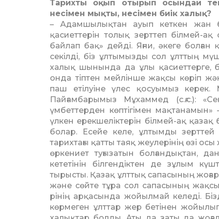
Тарихты оқып отырып осындай тек
несімен мықты, несімен биік халық?
– Адамшылықтан ауып кеткен жан б
қасиеттерін толық зерттеп білмей-ақ
байлап бақ» дейді. Яғни, әкеге болған
секілді, біз ұлтымызды сол ұлттың мүш
халық шынында да ұлы қасиеттерге, б
онда тіптен мейлінше жақсы көріп 
паш етілуіне үлес қосуымыз керек. М
Пайғамбарымыз Мұхаммед (с.ғ.с.): «С
үмбеттерден көптігімен мақтанамын» 
үлкен ерекшеліктерін білмей-ақ қазақ 
болар. Есейе келе, ұлтымды зерттей
тарихтағы қатты таяқ жеулерінің өзі осы
өркениет туғызатын болғандықтан, д
кететінін білгендіктен де зұлым кү
тырысты. Қазақ ұлттық сапа­сының жоғар
және сөйте тұра сол сапасының жақ­с
рінің арқасында жойылмай келеді. Бі
көрмеген ұлттар жер бетінен жойылып к
халықтар болды. Аты да заты да жоғал