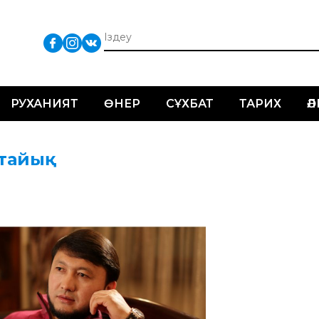
РУХАНИЯТ
ӨНЕР
СҰХБАТ
ТАРИХ
Ә
йтайық