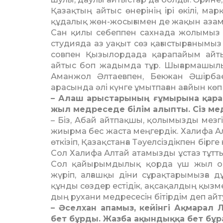
Қазақтың айтыс өнерінің ірі өкілі, м
құдалық жөн-жосығымен де жа­қын аза
Сан қилы себеппен сахнада жолымыз т
студияда аз уақыт сөз қағыстырға­нымы
совпен Қызылордада қарапайым ай­ты
айтыс боп жадымда тұр. Шығармашылық
Аманжол Әлтаев­пен, Бекжан Әшірб
арасында әлі күнге ұмытпа­ған ағайын көп
– Алаш арыстарының ғұмырына қараса
жыл мед­реседе білім алыпты. Сіз мед
– Біз, Абай айтпақшы, қолы­мызды мезг
жиырма бес жаста меңгердік. Халифа Алта
өткізіп, Қазақстанға Тәуел­сіздікпен бірге
Сол Халифа Алтай атамызды ұстаз тұт
Сол қайырымдылық қорда үш жыл ор
жүріп, алғашқы діни сұрақ­тарымызға 
құнды сөздер естідік, ақсақалдың қызмет
дың рухани медресесін бітірдім деп ай
– Әселхан апамыз, кейінгі Ақ­мар­а
бет бұрды. Жа­зба ақындыққа бет бұр