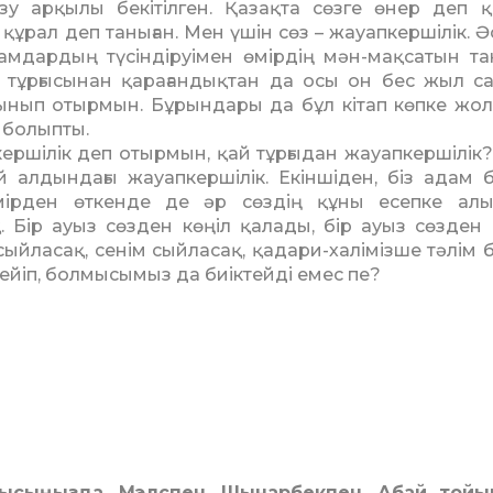
жазу арқылы бекітілген. Қазақта сөзге өнер деп қа
­рал деп таныған. Мен үшін сөз – жауапкершілік. Әс
дамдар­дың түсіндіруімен өмірдің мән-мақсатын та
тұр­­­ғысы­нан қарағандықтан да осы он бес жыл с
ы­нып отырмын. Бұрындары да бұл кітап көпке жол
 болыпты.
ршілік деп отырмын, қай тұрғыдан жауапкершілік? Б
ай алдындағы жауапкер­шілік. Екіншіден, біз адам 
 өмірден өткенде де әр сөздің құны есепке ал
қ. Бір ауыз сөзден көңіл қалады, бір ауыз сөзден
 сыйласақ, сенім сыйласақ, қадари-халімізше тәлім б
йіп, болмысы­мыз да биіктейді емес пе?
ы­сыңызда. Мэлспен, Шынар­бек­пен, Абай той