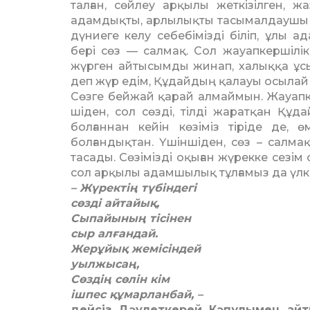
талған, сөйлеу арқылы жет­кізіл­ген, 
адамдық­ты, арлылықты тасымалдаушы құ
дүниеге келу себебімізді біліп, ұлы а
бері сөз — салмақ. Сол жауапкершілік 
жүрген ай­тысымды жинап, халыққа ұс
деп жүр едім, Құдайдың қалауы осылай
Сөзге бейжай қарай алмай­мын. Жауапке
шіден, сол сөзді, тілді жарат­қан Құд
болғаннан кейін көзіміз тіріде де,
болғандықтан. Үшіншіден, сөз – салма
тасады. Сөзімізді оқыған жүрекке сезім
сол арқылы адамшы­лық тұлғамыз да үлке
– Жүректің түбіндегі
сөзді айтайық,
Сыпайының тісінен
сыр алғандай.
Жерұйық жемісіндей
уылжысаң,
Сөздің сөлін кім
ішпес құмарланбай, –
дейсіз Дәулеткерей Кәпұлымен ай­т