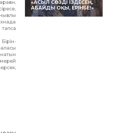
раған,
«АСЫЛ СӨЗДІ ІЗДЕСЕҢ,
АБАЙДЫ ОҚЫ, ЕРІНБЕ!»
іресе,
нығалы
ахнада
 тапса
ірін­­
баласы
ынатын
 мерей
ерсек,
ындағы