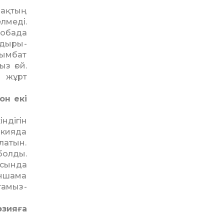
зақтың
лмеді.
жобада
Ыдыры­
қымбат
з ғой.
а жұрт
он екі
­дігін
­кия­да
­латын.
болды.
сында
аншама
та­мыз­
эзияға