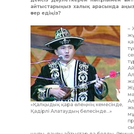
айтыста­ры­ңыз халық арасында аңызғ
өтер едіңіз?
– 
жү
қа
тұ
се
тұ
А
Ал
жа
Жұ
мә
Ал
«Қалқыдық қара өлеңнің кемесінде,
ж
Қадірлі Алатаудың белесінде…»
мұ
п
сы
шулы, даулы айтыстар да болды. Әрине, 