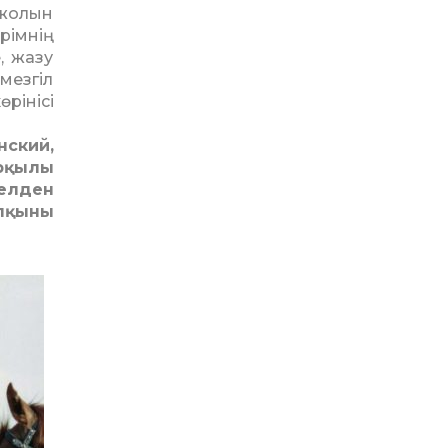
 жолын
рімнің
, жазу
 мезгіл
рінісі
нский,
арқылы
ел­ден
алқыны