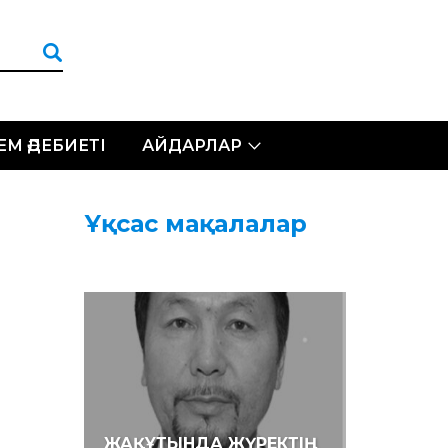
ЛЕМ ӘДЕБИЕТІ
АЙДАРЛАР
Ұқсас мақалалар
ЖАҚҰТЫНДА ЖҮРЕКТІҢ