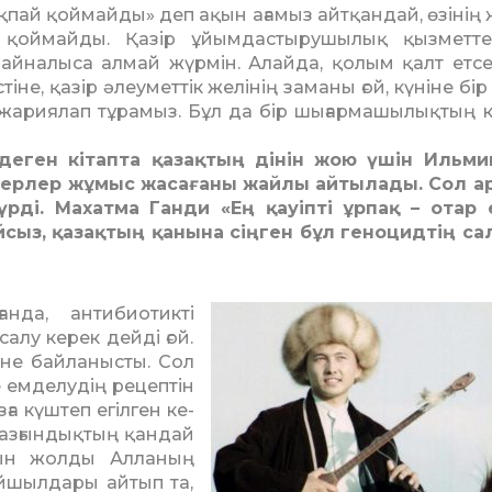
қпай қоймайды» деп ақын ағамыз айтқандай, өзінің
қоймайды. Қазір ұйым­дастырушылық қызметте
 айналыса алмай жүрмін. Алайда, қолым қалт етсе
е, қазір әлеу­меттік желінің заманы ғой, күніне бір
 жариялап тұрамыз. Бұл да бір шығармашылықтың кө
деген кітапта қазақтың дінін жою үшін Ильми
ио­нерлер жұмыс жасағаны жайлы айтылады. Сол 
ді. Махатма Ган­ди «Ең қауіпті ұрпақ – отар 
йсыз, қазақтың қанына сіңген бұл геноцидтің с
нда, антибиотикті
алу керек дейді ғой.
не бай­ла­нысты. Сол
е емделудің рецептін
ға күштеп егілген ке­
, азғындықтың қандай
тын жолды Алланың
йшылдары айтып та,