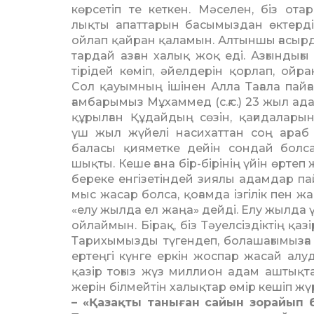
көрсетіп те кеткен. Мә­се­лен, біз от
лықты апаттарын басымыздан өктерді
ойлап қайран қаламын. Алтыншы ға­сыр­
тардай азған халық жоқ еді. Азғындығ
тірідей көміп, әйел­дерін қорлап, ойра
Сол қауымның ішінен Алла Тағала пайғ
ғам­ба­рымыз Мұхаммед (с.ғ.с.) 23 жыл ада
құрылған Құдайдың сөзін, қағи­да­лары
үш жыл жүйелі насихаттан соң араб 
баласы қияметке дейін сондай болсам
шықты. Кеше ғана бір-бірі­нің үйін өртеп 
береке енгізетіндей зиялы адамдар пай
мыс жасар болса, қоғамда ізгілік пен жа
«елу жылда ел жаңа» дейді. Елу жылда үл
ойлаймын. Бірақ, біз Тәуелсіздіктің қаз
Тарихымызды түгендеп, болашағымызға 
ертеңгі күнге еркін жоспар жасай алуд
қазір тоғыз жүз мил­лион адам аштықт
жерін білмейтін халық­тар өмір кешіп жүрг
– «Қазақты таныған сайын зо­райып