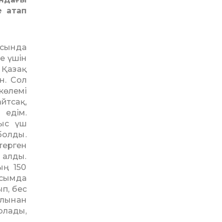
е атап
асында
е үшін
 Қазақ
н. Сол
көлемі
айтсақ,
едім.
тыс үш
болды.
терген
 алды.
ың 150
сымда
п, бес
лынан
олады,