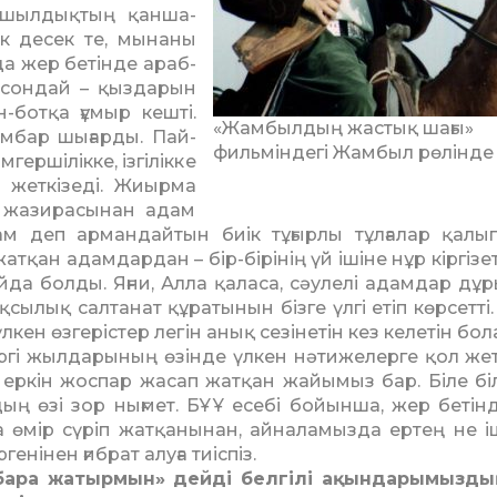
аршыл­дықтың қан­ша­
к десек те, мынаны
да жер бетінде араб­
ы сондай – қыздарын
н-ботқа ғұмыр кешті.
«Жамбылдың жастық шағы»
амбар шығарды. Пай­
фильміндегі Жамбыл рөлінде
мгершілікке, ізгілікке
н жеткізеді. Жиырма
жази­ра­сынан адам
 деп арман­дай­тын биік тұ­ғырлы тұлғалар қалып
жатқан адамдардан – бір-бірінің үй ішіне нұр кіргізе­т
да болды. Яғни, Алла қаласа, сәулелі адамдар дұр
қсылық салтанат құратынын бізге үлгі етіп көрсетті
кен өзгерістер легін анық сезіне­тін кез келетін бо
іргі жылдарының өзінде үлкен нәти­же­лерге қол жет
еркін жоспар жасап жатқан жайымыз бар. Біле біл
ың өзі зор нығмет. БҰҰ есебі бойынша, жер бе­тін
а өмір сүріп жатқанынан, айналамызда ертең не іш
енінен ғибрат алуға тиіспіз.
 бара жатырмын» дейді белгілі ақындарымыздың