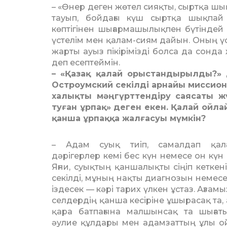
– «Өнер деген жөтел сияқты, сыртқа шы
тауып, бойдағы күш сыртқа шықпай 
көптігінен шығармашылықпен бүтіндей
үстелім мен қалам-сиям дайын. Оның үстін
жарты ауыз пікірімізді болса да сонда
деп есептеймін.
– «Қазақ қалай орыстанды­рылды?» 
Ост­роу­мский секілді арнайы мис­с
халықты мәңгүрттендіру саясаты жүр
туған ұрпақ» деген екен. Қалай ойла
қанша ұрпаққа жалғасуы мүмкін?
– Адам суық тиіп, самалдап қал­ға
дәрігерлер кемі бес күн немесе он күн с
Яғни, суықтың қан­шалықты сіңіп кеткені
секілді, мұның нақ­ты диагнозын немес
іздесек — кәрі тарих үлкен ұстаз. Ағзамыз
селдердің қанша кесіріне ұшыра­сақ та
қара батпағына малшынсақ та шыға
әулие құлдары мен адамзаттың ұлы о