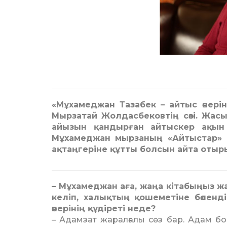
«Мұхамеджан Тазабек – айтыс өнері
Мырзатай Жолдасбековтің сөзі. Жасы
айызын қандырған айтыскер ақын 
Мұхамеджан мырзаның «Айтыстар» а
ақтаңгеріне құтты болсын айта отырып
– Мұхамеджан аға, жаңа кіта­быңыз 
келіп, халықтың қошеметіне бөлендің
өнерінің құдіреті неде?
– Адамзат жаралғалы сөз бар. Адам бой