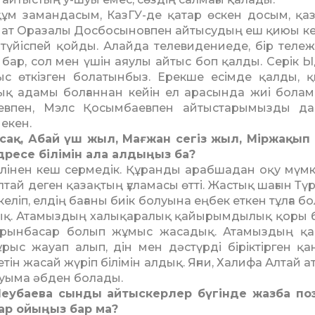
арқұм замандасым, КазГУ-де қатар өскен досым, қа
мат Оразалы Досбосынов­пен айтысудың еш қиюы ке
үйіспей қойды. Алайда телевидениеде, бір теле
з бар, сол мен үшін аяулы айтыс боп қалды. Серік 
с өткізген болатынбыз. Ерек­ше есімде қалды, 
 адамы болғаннан кейін ел арасында жиі боламы
аевпен, Мэлс Қосымбаевпен айтыстарымызды д
 екен.
қ, Абай үш жыл, Мағжан се­гіз жыл, Міржақып 
ресе білі­мін ала алдыңыз ба?
ілінен кеш сермедік. Құ­ранды арабшадан оқу мүмкін
й деген қазақтың ғұ­ла­масы өтті. Жастық шағын Түр
 келіп, елдің бағаны биік болуына еңбек еткен тұлға бо
тық. Атамыздың халықаралық қайырымдылық қоры 
ынбасар болып жұмыс жасадық. Атамыздың қа­
дұрыс жауап алып, дін мен дәстүрді біріктірген қ
ін жасай жүріп білімін алдық. Яғни, Халифа Алтай а
туыма әбден болады.
л Леубаева сынды айтыскерлер бүгінде жазба по
ар ойыңыз бар ма?