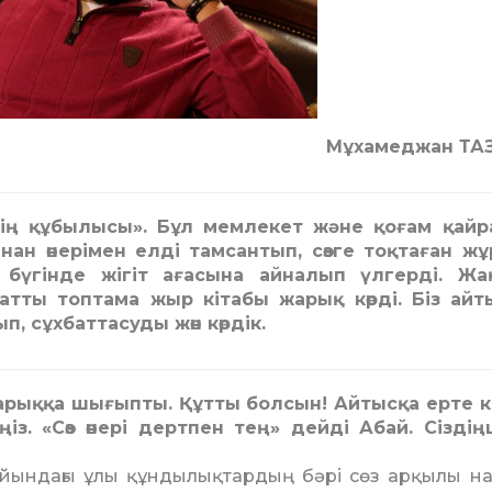
Мұхамеджан ТАЗ
нің құбылысы». Бұл мемлекет және қоғам қайр
нан өнерімен елді тамсантып, сөзге тоқтаған ж
бүгінде жігіт ағасына айналып үлгерді. Жа
тты топтама жыр кітабы жарық көрді. Біз ай
, сұхбаттасуды жөн көрдік.
жарыққа шығыпты. Құтты болсын! Айтысқа ерте 
із. «Сөз өнері дертпен тең» дейді Абай. Сіздіңш
ындағы ұлы құн­ды­лық­­тардың бәрі сөз арқылы нас