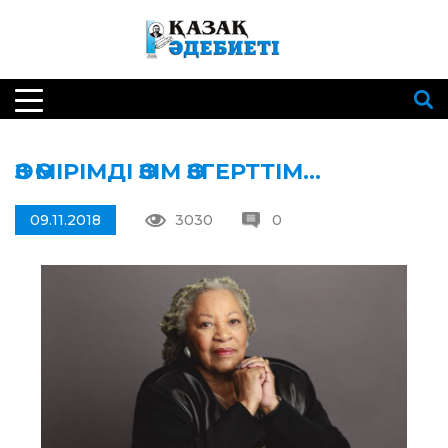
ӨЗ ӨМІРІМДІ ӨЗІМ ӨЗГЕРТТІМ…
09.11.2018
3030
0