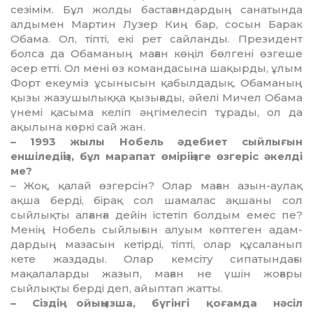
сезімім. Бұл жолды бастағандардың санатын­да
алдымен Мартин Лузер Киң бар, сосын Барак
Обама. Ол, тіпті, екі рет сайланды. Президент
болса да Обаманың маған көңіл бөлгені өзгеше
әсер етті. Ол мені өз командасына шақырды, ұлым
Форт екеуміз ұсынысын қабылда­дық. Обаманың
қызы жазушы­лық­қа қызығады, әйелі Мичел Обама
үнемі қасыма келіп әңгі­ме­лесіп тұрады, ол да
ақылына көркі сай жан.
– 1993 жылы Нобель әдебиет сыйлығын
еншіледіңіз, бұл ма­рапат өміріңізге өзгеріс әкелді
ме?
– Жоқ, қалай өзгерсін? Олар маған азын-аулақ
ақша берді, бірақ сол шамалас ақшаны сол
сыйлықты алғанға дейін істетіп болдым емес пе?
Менің Нобель сыйлығын алуым көптеген адам­
дардың мазасын кетірді, тіпті, олар құсаланып
кете жазда­ды. Олар кемсіту сипатындағы
мақалаларды жазып, маған не үшін жоғары
сыйлықты берді деп, айыптап жатты.
– Сіздің ойыңызша, бүгінгі қоғамда нәсіл