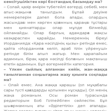
кемсітушіліктен көрі бостандық басымдау ма?
– Солай, қазір өмірім түбе­гей­лі өзгерді, себебі, мен
алыс-жа­қын­ға танылдым. Бұлай деуіме
немерелерім дәлел бола алады, олардың
жасындағы мен көрген қоғамның қараңғы тұстары
мен қиянаттарды олар мұлде білмей­ді,
ойламайды. Олар барлық адамдарға жақсы
көзқараспен қарайды. Немеремнің біреуі
Иорданияда: «Қара нәсілдінің қы­зы» ретінде емес,
қайта «Иор­да­нияға келіп, араб тілін үй­ренуші»
ретінде білім алып жатыр. Мен қарапайым
адаммын, бірақ қара нәсілді болғанын мақтаныш
ететін адаммын. Бұл өзгермейтін категория.
– Үлкен сыйлық алғаннан ке­йін, жан-жаққа
танылғаннан соң шы­ғарма жазу қиынға соқпады
ма?
– Олай емес. Ана жаққа қара­шы (ол мұқабалы
сары түсті қағаз­дарды қолымен нұсқады). Ол менің
жаңа романым. Осы роман турасында
редакторым Боб Готлейбпен сөйлестім. Бұл
шығармамның аты «Әділеттілік» деп аталады.
Жалғыз сөзден тұратын кітап атын жақсы көре­мін,