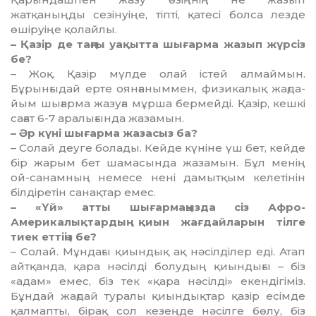
жатқаныңды сезінуіңе, тіпті, қатесі болса лезде
өшіруіңе қолайлы.
– Қазір де таңғы уақытта шы­ғар­ма жазып жүрсіз
бе?
– Жоқ. Қазір мүлде олай істей ал­маймын.
Бұрынғыдай ерте оян­ғаныммен, физикалық жағ­да­
йым шығарма жазуға мұрша бер­мейді. Қазір, кешкі
сағат 6-7 ар­а­лығында жазамын.
– Әр күні шығарма жазасыз ба?
– Солай деуге болады. Кейде күніне үш бет, кейде
бір жарым бет шамасында жазамын. Бұл менің
ой-санамның немесе нені дамытқым келетінін
білдіретін санақтар емес.
– «Үй» атты шығармаңызда сіз Афро-
Америкалықтардың қиын жағдайларын тілге
тиек еттіңіз бе?
– Солай. Мұндағы қиындық ақ нәсілділер еді. Атап
айтқанда, қара нәсілді болудың қиындығы – біз
«адам» емес, біз тек «қара нә­сілді» екендігіміз.
Бұндай жағ­дай туралы қиындықтар қазір есім­де
қалмапты, бірақ сол кез­ең­де нәсілге бөлу, біз