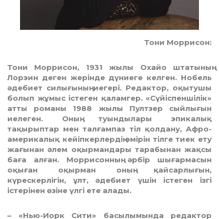
Тони Моррисон:
Тони Моррисон, 1931 жылы Охайо штатының
Лорэин деген жерінде дүниеге келген. Нобель
әдебиет силығының иегері. Редактор, оқытушы
болып жұмыс істеген қаламгер. «Сүйіспеншілік»
атты романы 1988 жылы Пултзер сыйлығын
иелеген. Оның туындылары эпикалық
тақырыптар мен талғампаз тіл қолдану, Афро-
америкалық кейіпкерлердің өмірін тілге тиек ету
жағынан әлем оқырмандары тарабынан жақсы
баға алған. Моррисонның әрбір шығармасын
оқыған оқырман оның қайсарлығын,
күрескерлігін, ұлт, әдебиет үшін істеген ізгі
істерінен өзіне үлгі ете алады.
– «Нью-Иорк Сити» басылы­мында редактор