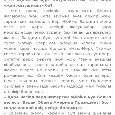
«жай жазушысыз» ба?
– Мен «қара нәсілді» жазушы­мын. Бұның
жасырары жоқ. Сапа, музыка, әуен секілді жақ­
тарда тым өзгешелік бар. Жеймс Балдвин және
өзге де қара нәсілді жазушылар қара
нәсілділердің өмірі туралы бір талай шығар­малар
жазды. Балдвин бұл күн­дері Нью-Йоркте өмір
сүріп жа­тыр. Егер сен жазушы болсаң, оның
үстіне қара нәсілді болсаң, «Нью-Йорк Таймс»
гезеті тара­бы­нан оң пікір алмасаңыз, уни­вер­
ситетте дәріс беруге жол жоқ. Менің алғашқы
кітабым осы га­зетте әлдебір сыншы тарапынан
жақсы пікірге ие болды. Ол «Көк­шіл көз» атты
романым еді. Сол кезден бастап бәрі өзгерді.
Бірақ, мынаны айтқым келеді, мен Пулитзер
сыйлығын алғанымда басылымдарда мен туралы
оң пікір болған жоқ.
– Қара нәсілділердің өзгерген өміріне куә болып
келесіз, Барак Обама Америка Президенті бол­
ған­да қандай көңіл-күйде бол­дыңыз?
– Обаманы жақсы көремін, бұл менің шынайы