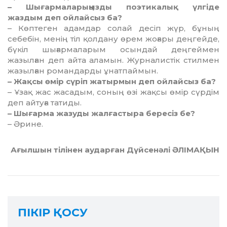
– Шығармаларыңызды поэти­калық үлгіде
жаздым деп ойлайсыз ба?
– Көптеген адамдар солай десіп жүр, бұның
себебін, менің тіл қолдану өрем жоғары дең­гей­де,
бүкіл шығармаларым осындай деңгеймен
жазылған деп айта аламын. Журналистік стилмен
жа­зыл­ған романдарды ұнат­пай­мын.
– Жақсы өмір сүріп жатырмын деп ойлайсыз ба?
– Ұзақ жас жасадым, соның өзі жақсы өмір сүрдім
деп айтуға татиды.
– Шығарма жазуды жалғас­тыра бересіз бе?
– Әрине.
Ағылшын тілінен аударған Дүйсенәлі ӘЛІМАҚЫН
ПІКІР ҚОСУ