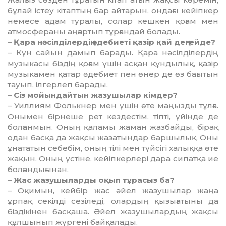
бұлай істеу кітаптың бар айтарын, ондағы кейіпкер
немесе адам туралы, солар кешкен қоғам мен
атмосфераны аңғартып тұрғандай болады.
– Қара нәсілділердің әдебиеті қазір қай деңгейде?
– Күн сайын дамып барады. Қара нәсілділердің
музыкасы біздің қоғам үшін асқан құнды­лық, қазір
музыкамен қатар әдебиет пен өнер де өз бағытын
тауып, ілгерлеп барады.
– Сіз мойындайтын жазушылар кімдер?
– Уиллиям Фолькнер мен үш­ін өте маңызды тұлға.
Онымен бірнеше рет кездестім, тіпті, үйін­де де
болғанмын. Оның қала­мы жаман жазбайды, бірақ
одан басқа да жақсы жазатындар баршылық. Оны
ұнататын себе­бім, оның тілі мен түйсігі халыққа өте
жақын. Оның үстіне, кейіп­кер­лері дара сипатқа ие
болған­ды­ғынан.
– Жас жазушыларды оқып тұрасыз ба?
– Оқимын, кейбір жас әйел жазу­шылар жаңа
ұрпақ секілді сезіледі, олардың қызығатыны да
біздікінен басқаша. Әйел жазу­шы­лардың жақсы
құлшынып жүр­гені байқалады.