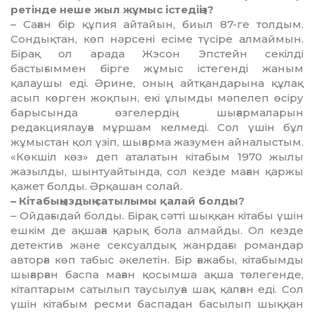
ретінде неше жыл жұмыс істедіңіз?
– Саған бір құпия айтайын, биыл 87-ге толдым.
Сондықтан, көп нәрсені есіме түсіре алмай­мын.
Бірақ ол арада Жэсон Эпс­тейн секілді
бастығыммен бірге жұмыс істегенді жаным
қалаушы еді. Әрине, оның айтқандарына құлақ
асып көрген жоқпын, екі ұлымды мәпелеп өсіру
барысын­да өзгелердің шығармаларын
редакциялауға мұршам келмеді. Сол үшін бұл
жұмыстан қол үзіп, шығарма жазумен айналыстым.
«Көкшіл көз» деп аталатын кіта­бым 1970 жылы
жазылды, шын­туай­­тында, сол кезде маған қар­жы
қажет болды. Әрқашан солай.
– Кітабыңыздың сатылымы қалай болды?
– Ойдағыдай болды. Бірақ сәтті шыққан кітабы үшін
ешкім де ақшаға қарық бола алмайды. Ол кезде
детектив және сексуал­дық жанрдағы романдар
авторға көп табыс әкелетін. Бір ғажабы, кітабымды
шығарған баспа маған қосымша ақша төлегенде,
кітап­тарым сатылып таусылуға шақ қалған еді. Сол
үшін кітабым ре­сми баспадан басылып шыққан