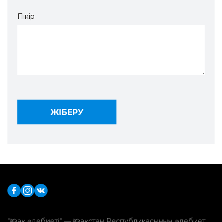
Пікір
"Қазақ әдебиеті" — Қазақстан Республикасының әдебиет,