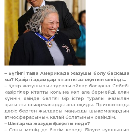
– Бүгінгі таңда Америкада жазу­шы болу басқаша
ма? Қазіргі адам­дар кітапты аз оқитын се­кілді…
– Қазір жазушылық туралы ойлар басқаша. Себебі,
қазіргілер кітапты қолына көп ала бермейді, алған
күннің өзінде белгілі бір істер туралы жазылған
қызықты шығармаларды ғана оқиды. Принситонда
дәріс берген жыл­дары маңызды шығар­малардың
атмосферасының қалай бола­ты­нын сезіндім.
– Шығарма жазудың бақыты неде?
– Соны менің де білгім келеді. Білу­ге құлшынып