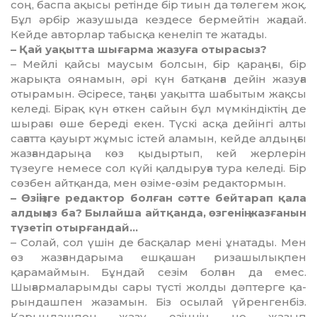
соң, баспа ақысы ретінде бір тиын да төлегем жоқ.
Бұл әрбір жазушыда кездесе бермейтін жағдай.
Кейде авторлар табысқа кенеліп те жатады.
– Қай уақытта шығарма жазу­ға отырасыз?
– Мейлі қайсы маусым бол­сын, бір қараңғы, бір
жарықта оянамын, әрі күн батқанға дейін жазуға
отырамын. Әсіресе, таңғы уақытта шабытым жақсы
келеді. Бірақ күн өткен сайын бұл мүм­кіндіктің де
шырағы өше береді екен. Түскі асқа дейінгі алты
са­ғат­та қауырт жұмыс істей аламын, кейде алдыңғы
жазғандарыңа көз қыдыртып, кей жерлерін
түзеуге немесе сол күйі қалдыруға тура келеді. Бір
сөзбен айтқанда, мен өзіме-өзім редактормын.
– Өзіңізге редактор болған сәт­те бейтарап қала
алдыңыз ба? Былайша айтқанда, өзгенің жаз­ғанын
түзетіп отырғандай…
– Солай, сол үшін де басқалар мені ұнатады. Мен
өз жазған­да­рыма ешқашан ризашылықпен
қарамаймын. Бұндай сезім бол­ған да емес.
Шығармаларымды сары түсті жолды дәптерге қа­
рын­дашпен жазамын. Біз осы­лай үйренгенбіз.
Қарындашпен жазу өзіңнің не жазып