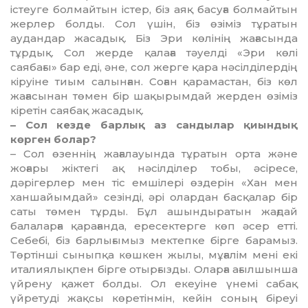
істеуге бол­­майтын істер, біз аяқ басуға бол­майтын
жерлер болды. Сол үшін, біз өзіміз тұратын
аудандар жаса­дық. Біз Эри көлінің жаға­сында
тұрдық. Сол жерде қалаға тәуелді «Эри көлі
саябағы» бар еді, әне, сол жерге қара нәсіл­ділердің
кіруіне тиым салынған. Соған қарамастан, біз көл
жа­ғасынан төмен бір шақырымдай жерден өзіміз
кіретін саябақ жасадық.
– Сол кезде барлық аз санды­лар қиындық
көрген болар?
– Сол өзеннің жағалауында тұ­ратын орта және
жоғары жік­тегі ақ нәсілділер тобы, әсіресе,
дәрігерлер мен тіс емшілері өз­де­рін «Хан мен
ханшайымдай» сезінді, әрі олардан басқалар бір
саты төмен тұрды. Бұл ашын­дыра­тын жағдай
балаларға қарағанда, ересектерге көп әсер етті.
Себебі, біз барлығымыз мек­тепке бірге барамыз.
Төртінші сыныпқа көшкен жылы, мұғалім мені екі
италиялықпен бірге отырғызды. Оларға ағылшынша
үйрену қажет болды. Ол екеуіне үнемі сабақ
үйретуді жақсы көре­тінмін, кейін соның біреуі