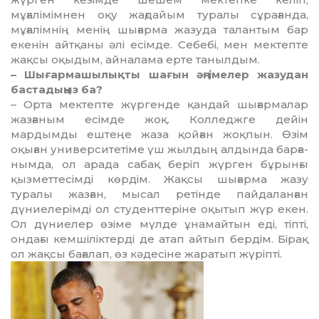
мұғалімімнен оқу жағдайым туралы сұрағанда,
мұғалімнің менің шығарма жазу­да талантым бар
екенін айтқаны әлі есімде. Себебі, мен мектепте
жақсы оқыдым, айналама ерте танылдым.
– Шығармашылықты шағын әңгімелер жазудан
бастадыңыз ба?
– Орта мектепте жүргенде қандай шығармалар
жазғаным есімде жоқ. Колледжге дейін
мардымды ештеңе жаза қойған жоқпын. Өзім
оқыған универси­те­тіме үш жылдың алдында бар­ға­
нымда, ол арада сабақ беріп жүр­ген бұрынғы
қызметтесімді көрдім. Жақсы шығарма жазу
туралы жазған, мысал ретінде пайдаланған
дүниелерімді ол студенттеріне оқытып жүр екен.
Ол дүниелер өзіме мүлде ұнамай­тын еді, тіпті,
ондағы кемшілік­тер­ді де атап айтып бердім. Бірақ
ол жақсы бағалап, өз кәдесіне жаратып жүріпті.