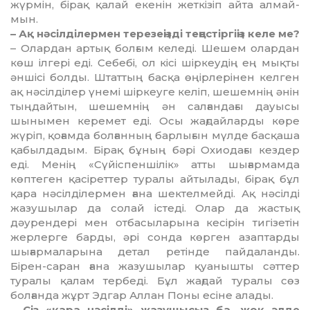
жүрмін, бірақ қа­­лай екенін жеткізіп айта алмай­
мын.
– Ақ нәсілділермен терезеңізді теңестіргіңіз келе ме?
– Олардан артық болғым келеді. Шешем олардан
көш ілгері еді. Cебебі, ол кісі шір­кеудің ең мықты
әншісі болды. Штат­тың басқа өңірлерінен кел­ген
ақ нәсілділер үнемі шіркеуге келіп, шешемнің әнін
тыңдай­тын, шешемнің ән салғандағы дауысы
шынымен керемет еді. Осы жағдайларды көре
жүріп, қоғамда болғанның барлығын мүлде басқаша
қабылдадым. Бірақ бұның бәрі Охиодағы кез­дер
еді. Менің «Сүйіспен­шілік» атты шығармамда
көптеген қа­сіреттер туралы айтылады, бірақ бұл
қара нәсілділермен ғана шектелмейді. Ақ нәсілді
жазушы­лар да солай істеді. Олар да жас­тық
дәурендері мен отбасы­ларына кесірін тигізетін
жерлерге барды, әрі сонда көрген азаптар­ды
шығар­маларына детал ретінде пайдаланды.
Бірен-саран ғана жазушылар қуанышты сәттер
туралы қалам тербеді. Бұл жағдай туралы сөз
болғанда жұрт Эдгар Аллан Поны есіне алады.
– Сіз «қара нәсілді» жазушы­сыз ба, жоқ әлде