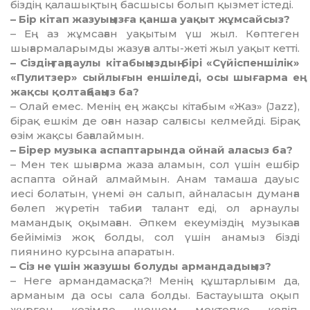
біздің қалашықтың басшысы болып қызмет істеді.
– Бір кітап жазуыңызға қанша уақыт жұмсайсыз?
– Ең аз жұмсаған уақытым үш жыл. Көптеген
шығармаларымды жазуға алты-жеті жыл уақыт кет­ті.
– Сіздің таңдаулы кітабыңыз­дың бірі «Сүйіспеншілік»
«Пулит­зер» сыйлығын еншіледі, осы шы­ғарма ең
жақсы қолтаңбаңыз ба?
– Олай емес. Менің ең жақсы кітабым «Жаз» (Jazz),
бірақ ешкім де оған назар салғысы кел­мейді. Бірақ
өзім жақсы бағалай­мын.
– Бірер музыка аспаптарында ойнай аласыз ба?
– Мен тек шығарма жаза ала­мын, сол үшін ешбір
аспапта ойнай алмаймын. Анам тамаша дауыс
иесі болатын, үнемі ән салып, айналасын думанға
бөлеп жүретін табиғи талант еді, ол арнаулы
мамандық оқымаған. Әпкем екеуміздің музыкаға
бейі­міміз жоқ болды, сол үшін ана­мыз бізді
пиянино курсына апа­ратын.
– Сіз не үшін жазушы болуды армандадыңыз?
– Неге армандамасқа?! Менің құштарлығым да,
арманым да осы сала болды. Бастауышта оқып
жүрген кезімде шешем мектепке келіп,