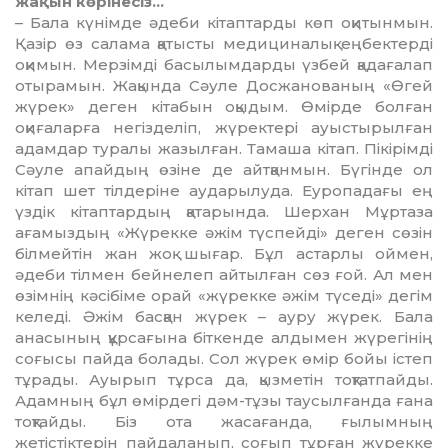
жақын көрінесіз…
– Бала күнімде әдеби кітаптарды көп оқи­тынмын.
Қазір өз салама қатысты ме­ди­циналық еңбектерді
оқимын. Мерзімді басылымдарды үзбей қадағалап
отырамын. Жақында Сәуле Досжанованың «Өгей
жүрек» деген кітабын оқыдым. Өмірде болған
оқиғаларға негізделіп, жүректері ауыстырылған
адамдар туралы жазылған. Тамаша кітап. Пікірімді
Сәуле апайдың өзіне де айтқанмын. Бүгінде ол
кітап шет тілдеріне аударылуда. Еуропадағы ең
үздік кітаптардың қатарында. Шерхан Мұртаза
ағамыздың «Жүрекке әжім түспейді» деген сөзін
білмейтін жан жоқ шығар. Бұл астарлы оймен,
әдеби тілмен бейнелеп айтылған сөз ғой. Ал мен
өзімнің кәсібіме орай «жүрекке әжім түседі» дегім
келеді. Әжім басқан жүрек – ауру жүрек. Бала
анасының құрсағына біткенде алдымен жүрегінің
соғысы пайда болады. Сол жүрек өмір бойы істеп
тұрады. Ауырып тұрса да, қыз­метін тоқтатпайды.
Адамның бұл өмірдегі дәм-тұзы таусылғанда ғана
тоқтайды. Біз ота жасағанда, ғылымның
жетістіктерін пайдаланып, соғып тұрған жүрекке