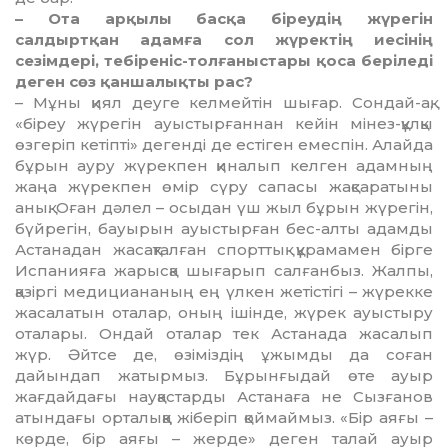
– Ота арқылы басқа біреудің жүрегін
салдыртқан адамға сол жүректің иесінің
сезімдері, тебіреніс-толғаныстары қоса беріледі
деген сөз қаншалықты рас?
– Мұны қиял деуге келмейтін шығар. Сондай-ақ,
«біреу жүрегін ауыстырғаннан кейін мінез-құлқы
өзгеріп кетіпті» дегенді де естіген емеспін. Алайда
бұрын ауру жүрекпен қиналып келген адамның
жаңа жүрекпен өмір сүру сапасы жақсаратыны
анық. Оған дәлел – осыдан үш жыл бұрын жүрегін,
бүйрегін, бауырын ауыстырған бес-алты адамды
Астанадан жасақталған спорттық құрамамен бірге
Испанияға жарысқа шығарып салғанбыз. Жалпы,
қазіргі медициананың ең үлкен жетістігі – жүрекке
жасалатын оталар, оның ішінде, жүрек ауыстыру
оталары. Ондай оталар тек Астанада жасалып
жүр. Әйтсе де, өзіміздің ұжымды да соған
дайындап жатырмыз. Бұ­рын­ғыдай өте ауыр
жағдайдағы науқас­тарды Астанаға не Сызғанов
атындағы орталыққа жіберіп қоймаймыз. «Бір аяғы –
көрде, бір аяғы – жерде» деген талай ауыр