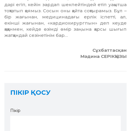
дәрі егіп, кейін зардап шекпей­тіндей етіп уақытша
тоқтатып қоямыз. Сосын оны қайта соқтырамыз. Бұл –
бір жағынан, медицинадағы ерлік іспетті, ал,
екінші жағынан, «кардиохирургпын» деп кеуде
қаққанмен, кейде өзімді өмір заңына қарсы шығып
жатқандай сезінетінім бар…
Сұхбаттасқан
Мәдина СЕРІКҚЫЗЫ
ПІКІР ҚОСУ
Пікір