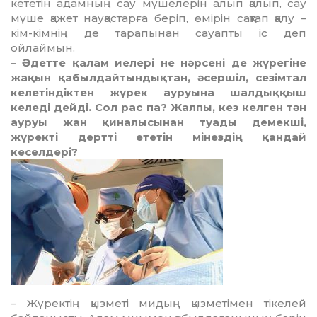
кететін адамның сау мүшелерін алып қалып, сау
мүше қажет науқастарға беріп, өмірін сақтап қалу –
кім-кімнің де тарапынан сауапты іс деп
ойлаймын.
– Әдетте қалам иелері не нәрсені де жү­ре­гіне
жақын қабылдайтындықтан, әсер­шіл, сезімтал
келетіндіктен жүрек ауруына шал­дық­қыш
келеді дейді. Сол рас па? Жал­пы, кез келген тән
ауруы жан қиналысынан туа­­ды демекші,
жүректі дертті ететін мінез­дің қандай
кеселдері?
– Жүректің қызметі мидың қызметімен тікелей