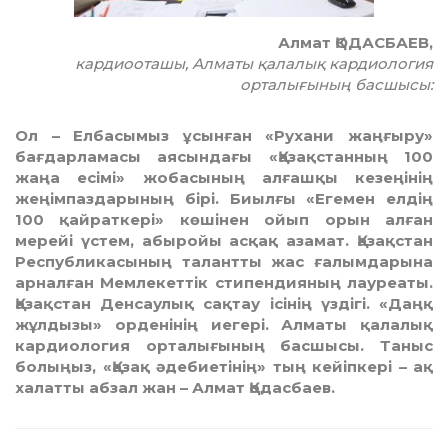
Алмат ҚОДАСБАЕВ,
кардиооташы, Алматы қалалық кардиология
орталығының басшысы:
Ол – Елбасымыз ұсынған «Рухани жаңғыру»
бағдарламасы аясындағы «Қазақстанның 100
жаңа есімі» жобасының алғашқы кезеңінің
жеңімпаздарының бірі. Биылғы «Егемен елдің
100 қайраткері» көшінен ойып орын алған
мерейі үстем, абыройы асқақ азамат. Қазақстан
Республикасының талантты жас ғалымдарына
арналған Мемлекеттік стипендияның лауреаты.
Қазақстан Денсаулық сақтау ісінің үздігі. «Даңқ
жұлдызы» орденінің иегері. Алматы қалалық
кардиология орталығының басшысы. Таныс
болыңыз, «Қазақ әдебиетінің» тың кейіпкері – ақ
халатты абзал жан – Алмат Қодасбаев.