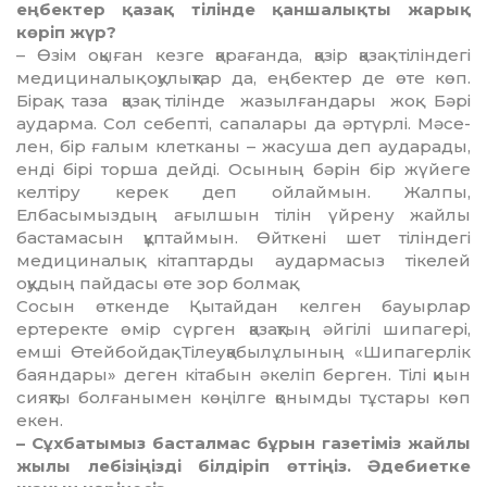
еңбектер қазақ тілінде қаншалықты жарық
көріп жүр?
– Өзім оқыған кезге қарағанда, қазір қазақ тіліндегі
медициналық оқулықтар да, еңбектер де өте көп.
Бірақ, таза қазақ тілінде жазылғандары жоқ. Бәрі
аударма. Сол себепті, сапалары да әртүрлі. Мәсе­
лен, бір ғалым клетканы – жасуша деп ауда­рады,
енді бірі торша дейді. Осының бәрін бір жүйеге
келтіру керек деп ойлай­мын. Жалпы,
Елбасымыздың ағылшын тілін үйрену жайлы
бастамасын құптай­мын. Өйткені шет тіліндегі
медициналық кітаптарды аудармасыз тікелей
оқудың пайдасы өте зор болмақ.
Сосын өткенде Қытайдан келген бауыр­лар
ертеректе өмір сүрген қазақтың әй­гілі шипагері,
емші Өтейбойдақ Тілеу­қа­былұлының «Шипагерлік
баяндары» де­ген кітабын әкеліп берген. Тілі қиын
сияқты болғанымен көңілге қонымды тұстары көп
екен.
– Сұхбатымыз басталмас бұрын газеті­міз жайлы
жылы лебізіңізді білдіріп өттіңіз. Әдебиетке