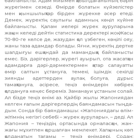
байланысты. Адам миымен қабыл­дағанының бәрін
жүрегімен сезеді. Өмірде болатын күйзелістер
мен қиыншылықтар бірден жүрекке әсер етеді.
Демек, жүректің саулығы адамның көңіл күйіне
байла­ныс­ты. Қалам иелері жүрек ауруларына
жақын келеді дейтін статистика деректері жоқ. Жасы
70-80-ге келсе де, жазудан қол үзбе­ген, көңілі ояу,
жаны таза адамдар болады. Яғни, жүректің дертке
шалдығуы ешқан­дай да мамандыққа байланысты
емес. Біз, дәрігерлер, жүрегі ауырып, ота жасатқан
адамдарға дәрі-дәрмектермен қатар салауатты
өмір салтын ұстануға, темекі, ішімдік секілді
зиянды әдеттерден аулақ болуға, дұрыс
тамақтануға, әсіресе, теңіз өнімдерін көбірек
қолдануға кеңес береміз. Заманауи ұстаным солай.
Ал бізде теңіз өнімі аз. Қайбір жылы Жапониядан
келген ғалым дәрігерлердің баяндамасын тыңда­
дым. Сонда бір баяндамашы: «Жапония­дағы өлім-
жітімнің негізгі себебі – жүрек аурулары», – деді. Ал
Жапония – теңіздің ортасында орналасқан, жан-
жағы мұхит­пен қоршалған мемлекет. Халқының көп
қолданатын тағамы – теңіз өнімдері. Со­дан: