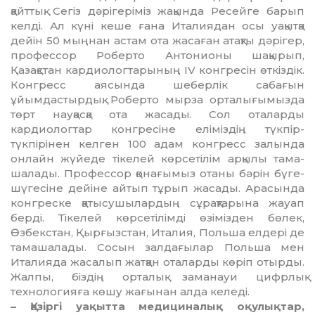
қайттық. Сегіз дәрігеріміз жақында Ресейге барып
келді. Ал күні кеше ғана Италиядан осы уақытқа
дейін 50 мыңнан астам ота жасаған атақты дәрігер,
профессор Роберто Антонионы шақырып,
Қазақстан кардиологтарының ІV конгресін өткіздік.
Конгресс аясында шеберлік сабағын
ұйымдастырдық. Робер­то мырза орталығымызда
төрт науқасқа ота жасады. Сол оталарды
кардиологтар кон­гресіне еліміздің түкпір-
түкпірінен келген 100 адам конгресс залында
онлайн жүйеде тікелей көрсетілім арқылы тама­
шалады. Профессор қонағымыз отаны бәрін бүге-
шүгесіне дейіне айтып тұрып жасады. Арасында
конгреске қатысу­шылар­дың сұрақтарына жауап
берді. Тікелей көрсетілімді өзімізден бөлек,
Өзбекстан, Қырғызстан, Италия, Польша елдері де
тамашалады. Сосын залдағылар Польша мен
Италияда жасалып жатқан оталарды көріп отырды.
Жалпы, біздің орталық заманауи цифрлық
технологияға көшу жағынан алда келеді.
– Қазіргі уақытта медициналық оқулық­тар,