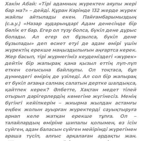
Хакім Абай: «Тірі адамның жүректен аяулы жері
бар ма?» – дейді. Құран Кәрімде 132 жерде жүрек
жайлы айтылады екен. Пайғамбарымыздың
(с.а.у.) «Назар аударыңдар! Адам денесінде бір
бөлік ет бар. Егер ол түзу болса, бүкіл дене дұрыс
болады. Ал егер ол бұзылса, бүкіл дене
бұзылады» деп өсиет етуі де адам өмірі үшін
жүректің ерекше маңыздылығын аңғартса керек.
Жер басып, тірі жүрмегіміз кеудеміздегі «жүрек»
дейтін бір жапырақ қана қызыл еттің лүп-лүп
еткен соғысына байлаулы. Ол тоқтаса, бұл
дүниедегі өмірің де үзіледі. Ал сол бір жапырақ
ет бүкіл ағзаңа салмақ салатын дертке шалдықса,
қайтпек керек? Әлбетте, Хақтан медет тілей
отырып дәрігерлердің көмегіне жүгінесіз. Менің
бүгінгі кейіпкерім – жиырма жылдан астамғы
еңбек жолын ауырған жүректерді сауықтыруға
арнап келе жатқан ерекше тұлға. Ол –
талайлардың өміріне шипалы қолымен, өз ісін
сүйген, адам баласын сүйген мейірімді жүрегімен
араша түсіп, алғыс арқалаған ардақты жан.