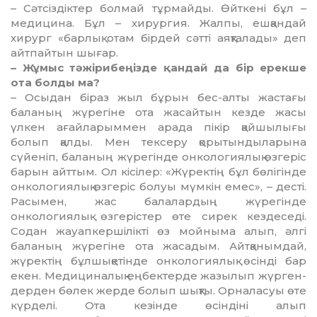
– Сәтсіздіктер болмай тұрмайды. Өйт­кені бұл –
медицина. Бұл – хирургия. Жал­пы, ешқандай
хирург «барлық отам бір­дей сәтті аяқталады» деп
айтпайтын шығар.
– Жұмыс тәжіри­беңізде қандай да бір ерекше
ота болды ма?
– Осыдан біраз жыл бұрын бес-алты жастағы
баланың жүрегіне ота жасайтын кезде жасы
үлкен ағайларыммен арада пікір қайшылығы
болып қалды. Мен тек­серу қорытындыларына
сүйеніп, баланың жүрегінде онкологиялық өзгеріс
барын айттым. Ол кісілер: «Жүректің бұл бөлі­гінде
онкологиялық өзгеріс болуы мүмкін ем­ес», – десті.
Расымен, жас балалардың жү­регінде
онкологиялық өзгерістер өте сирек кездеседі.
Содан жауапкершілікті өз мойныма алып, әлгі
баланың жүрегіне ота жасадым. Айтқанымдай,
жүректің бұл­шы­қ­етінде онкологиялық өсінді бар
екен. Ме­дициналық еңбектерде жазылып жүр­ген­
дерден бөлек жерде болып шықты. Орналасуы өте
күрделі. Ота кезінде өсін­діні алып