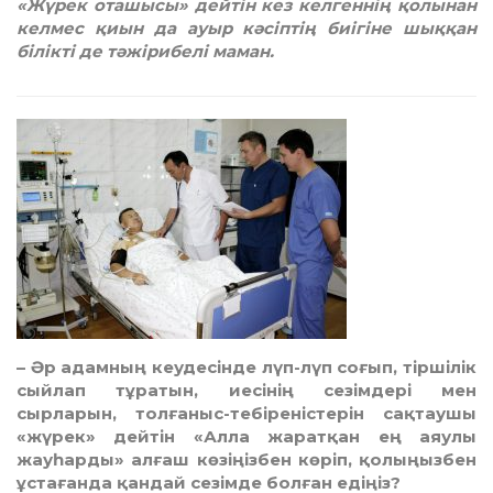
«Жүрек оташысы» дейтін кез келгеннің қолынан
келмес қиын да ауыр кәсіптің биігіне шыққан
білікті де тәжірибелі маман.
– Әр адамның кеудесінде лүп-лүп соғып, тіршілік
сыйлап тұратын, иесінің сезімдері мен
сырларын, толғаныс-тебіреністерін сақ­тау­шы
«жүрек» дейтін «Алла жаратқан ең аяу­лы
жауһарды» алғаш көзіңізбен көріп, қо­лыңызбен
ұстағанда қандай сезімде бол­ған едіңіз?