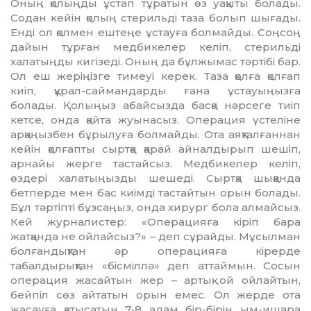
Оның қолыңды ұстап тұратын өз уақыты болады.
Содан кейін қолың стерильді таза болып шығады.
Енді ол қолмен ештеңе ұстауға болмайды. Соңсоң
дайын тұрған медбикелер келіп, стерильді
халатыңды кигізеді. Оның да бұлжымас тәртібі бар.
Ол еш жеріңізге тимеуі керек. Таза қолға қолғап
киіп, құрал-саймандарды ғана ұстауыңызға
болады. Қолыңыз абайсызда басқа нәрсеге тиіп
кетсе, онда қайта жуынасыз. Операция үстеліне
арқаңызбен бұ­рылуға болмайды. Ота аяқталғаннан
кейін қолғапты сыртқа қарай айналдырып шешіп,
арнайы жерге тастайсыз. Медбикелер келіп,
өздері халатыңызды шешеді. Сыртқа шыққанда
бетперде мен бас киімді тастайтын орын болады.
Бұл тәртіпті бұзсаңыз, онда хирург бола алмайсыз.
Кей журналистер: «Операцияға кіріп бара
жатқанда не ойлайсыз?» – деп сұрайды. Мұсылман
болғандықтан әр опе­рацияға кірерде
табалдырықтан «бісміллә» деп аттаймын. Сосын
операция жасайтын жер – артық ой ойлайтын,
бейпіл сөз ай­та­тын орын емес. Ол жерде ота
жасауға қатысатын 7-8 адам бір-бірін ым-ишара