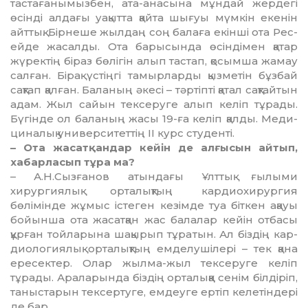
тастағанымызбен, ата-анасына мұн­дай жердегі
өсінді алдағы уақытта қай­та шығуы мүмкін екенін
айттық. Бір­неше жылдаң соң балаға екінші ота Ре­с­
ей­де жасалды. Ота барысында өсін­дімен қатар
жүректің біраз бөлігін алып тастап, қосымша жамау
салған. Бірақ үстіңгі та­мыр­ларды қызметін бұзбай
сақтап қалған. Ба­ланың әкесі – тәртіпті қатал сақтайтын
адам. Жыл сайын тек­серуге алып келіп тұрады.
Бүгінде ол баланың жасы 19-ға келіп қалды. Меди­
циналық университеттің ІІ курс студенті.
– Ота жасатқандар кейін де алғысын ай­тып,
хабарласып тұра ма?
– А.Н.Сызғанов атындағы Ұлттық ғы­лыми
хирургиялық орталықтың кар­дио­хирур­гия
бөлімінде жұмыс істеген кезімде туа біткен ақауы
бойынша ота жасатқан жас балалар кейін отбасы
құрған той­ла­рына шақырып тұратын. Ал біздің кар­
дио­ло­гиялық орталықтың емделушілері – тек қана
ересектер. Олар жылма-жыл тек­серу­ге келіп
тұрады. Араларында біздің орта­лық­қа сенім білдіріп,
таныстарын тек­сертуге, емдеуге ертіп келетіндері
де бар.