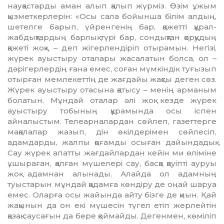
науқастарды аман алып қалып жүр­міз. Өзім ұжым
қызметкерлерін: «Осы сала бойынша білім алдың,
шетелге барып, үйрен­генің бар, қажетті құрал-
жабдықтар­дың барлық түрі бар, сондықтан қорқудың
қажеті жоқ», – деп жігерлендіріп отыра­мын. Негізі,
жүрек ауыстыру оталары жа­сала­тын болса, ол –
дәрігерлердің ғана емес, соған мүмкіндік туғызып
отырған мемлекеттің де жағдайы жақсы деген сөз.
Жүрек ауыстыру отасына қатысу – менің арманым
болатын. Мұндай оталар әлі жоқ кезде жүрек
ауыстыру тобының құрамында осы іспен
айналыстым. Телеарналардан сөйлеп, газеттерге
мақалалар жазып, дін өкілдерімен сөйлесіп,
адамдарды, жалпы қоғамды осыған дайындадық.
Сау жүрек апатты жағдайлардан кейін ми өліміне
ұшыраған, қалған мүшелері сау, басқа қауіпті ауруы
жоқ адамнан алынады. Алайда ол адамның
туыстарын мұндай қадамға көндіру де оңай шаруа
емес. Олар­ға осы жайында айту бізге де қиын. Қай
жақынын да он екі мүшесін түгел етіп жер­лейтін
қазақ саусағын да бере қой­майды. Дегенмен, көміліп