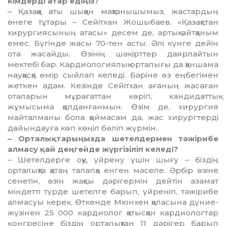
кімдерді атар едіңіз?
– Қазаққа аты шыққан мақтанышымыз, жастардың
өнеге тұтары – Сейітхан Жо­шыбаев. «Қазақстан
хирургиясының ата­сы» десем де, артық айтқаным
емес. Бүгін­де жасы 70-тен асты. Әлі күнге дейін
ота жасайды. Өзінің шәкірттер даярлайтын
мектебі бар. Кардиологиялық орталығы да қаншама
науқасқа өмір сыйлап келеді. Бәріне өз еңбегімен
жеткен адам. Кезінде Сейітхан ағаның жасаған
оталарын мұра­ғат­тан көріп, кандидаттық
жұмысыма қол­данғанмын. Өзім де, хирургия
майтал­маны бола қоймасам да, жас хирургтерді
дайындауға көп көңіл бөліп жүрмін.
– Орталықтарыңызда шетелдермен тәжірибе
алмасу қай деңгейде жүргізіліп келеді?
– Шетелдерге оқу, үйрену үшін шығу – біздің
орталықта қатаң талапқа енген мәселе. Әрбір өзіне
сенетін, өзін жақсы дәрігермін дейтін азамат
міндетті түрде шетелге барып, үйреніп, тәжірибе
алмасуы керек. Өткенде Мюнхен қаласына дүние­
жү­зінен 25 000 кардиолог қатысқан кар­дио­логтар
конгресіне біз­дің орталықтан 11 дәрігер барып