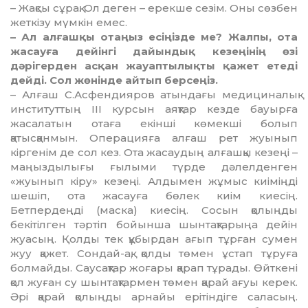
– Жақсы сұрақ. Ол деген – ерекше се­зім. Оны сөзбен
жеткізу мүмкін емес.
– Ал алғашқы отаңыз есіңізде ме? Жал­пы, ота
жасауға дейінгі дайындық кезеңінің өзі
дәрігерден асқан жауаптылықты қажет етеді
дейді. Сол жөнінде айтып берсеңіз.
– Алғаш С.Асфендияров атындағы ме­дициналық
институттың ІІІ курсын аяқтар кезде бауырға
жасалатын отаға екінші көмекші болып
қатысқанмын. Операцияға алғаш рет жуынып
кіргенім де сол кез. Ота жасаудың алғашқы кезеңі –
маңыздылығы ғылыми түрде дәлелденген
«жуынып кіру» кезеңі. Алдымен жұмыс киіміңді
шешіп, ота жасауға бөлек киім киесің.
Бетпердеңді (маска) киесің. Сосын қолыңды
бекітілген тәртіп бойынша шынтақтарыңа дейін
жуасың. Қолды тек құбырдан ағып тұрған сумен
жуу қажет. Сондай-ақ, қолды төмен ұстап тұруға
болмайды. Саусақтар жоғары қарап тұрады. Өйткені
қол жуған су шын­тақ­тармен төмен қарай ағуы керек.
Әрі қарай қолыңды арнайы ерітіндіге саласың.