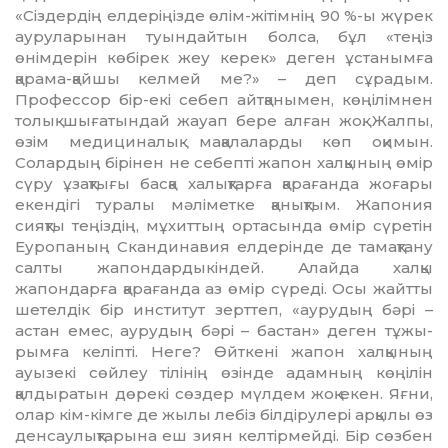
«Сіздердің елдеріңізде өлім-жітімнің 90 %-ы жүрек
ауруларынан туындайтын болса, бұл «теңіз
өнімдерін көбірек жеу керек» деген ұстанымға
қарама-қайшы келмей ме?» – деп сұрадым.
Профессор бір-екі себеп айтқанымен, көңілімнен
толық шығатындай жауап бере алған жоқ. Жалпы,
өзім медициналық мақалаларды көп оқимын.
Солардың бірінен не себепті жапон халқының өмір
сүру ұзақтығы басқа халықтарға қарағанда жоғары
екендігі туралы мәліметке қанықтым. Жапония
сияқты теңіздің, мұхиттың ортасында өмір сүретін
Еуропаның Скандинавия елде­рін­де де тамақтану
салты жапондардыкіндей. Алайда халқы
жапондарға қарағанда аз өмір сүреді. Осы жайтты
шетелдік бір инсти­тут зерттеп, «аурудың бәрі –
астан емес, аурудың бәрі – бастан» деген тұжы­
рым­ға келіпті. Неге? Өйткені жапон халқының
ауызекі сөйлеу тілінің өзінде адамның көңілін
қалдыратын дөрекі сөздер мүлдем жоқ екен. Яғни,
олар кім-кімге де жылы лебіз білдірулері арқылы өз
денсаулық­тарына еш зиян келтірмейді. Бір сөзбен