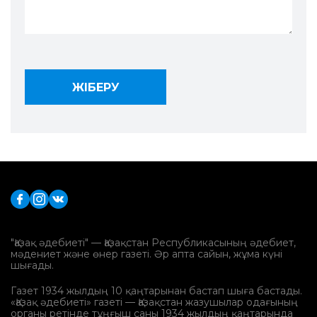
"Қазақ әдебиеті" — Қазақстан Республикасының әдебиет,
мәдениет және өнер газеті. Әр апта сайын, жұма күні
шығады.
Газет 1934 жылдың 10 қаңтарынан бастап шыға бастады.
«Қазақ әдебиеті» газеті — Қазақстан жазушылар одағының
органы ретінде тұңғыш саны 1934 жылдың қаңтарында