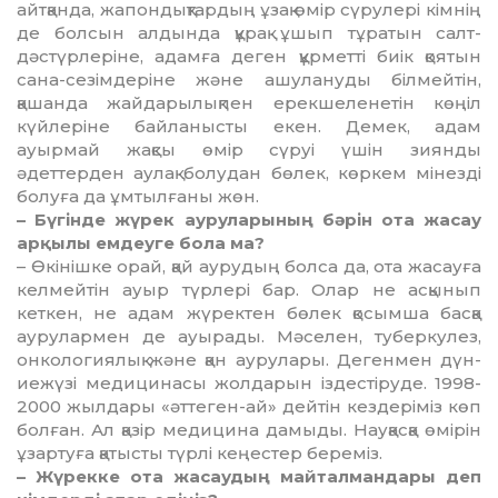
айтқанда, жапондықтардың ұзақ өмір сүрулері кімнің
де болсын алдында құрақ ұшып тұратын салт-
дәстүрлеріне, адамға деген құрметті биік қоятын
сана-сезім­де­ріне және ашулануды білмейтін,
қашанда жайдарылықпен ерекшеленетін көңіл
күйлеріне байланысты екен. Демек, адам
ауырмай жақсы өмір сүруі үшін зиянды
әдеттерден аулақ болудан бөлек, көркем мінезді
болуға да ұмтылғаны жөн.
– Бүгінде жүрек ауруларының бәрін ота жасау
арқылы емдеуге бола ма?
– Өкінішке орай, қай аурудың болса да, ота жасауға
келмейтін ауыр түрлері бар. Олар не асқынып
кеткен, не адам жүректен бөлек қосымша басқа
аурулармен де ауырады. Мәселен, туберкулез,
онколо­гия­лық және қан аурулары. Дегенмен дүн­
иежүзі медицинасы жолдарын іздес­тіруде. 1998-
2000 жылдары «әттеген-ай» дейтін кездеріміз көп
болған. Ал қазір медицина дамыды. Науқасқа өмірін
ұзар­туға қатысты түрлі кеңестер береміз.
– Жүрекке ота жасаудың майталмандары деп