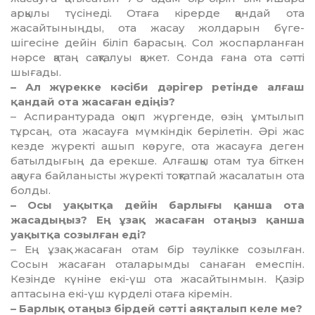
арқылы түсінеді. Отаға кірерде қандай ота
жасайтыныңды, ота жасау жолдарын бүге-
шігесіне дейін біліп барасың. Сол жоспар­лан­ған
нәрсе қатаң сақталуы қажет. Сонда ғана ота сәтті
шығады.
– Ал жүрекке кәсіби дәрігер ретінде алғаш
қандай ота жасаған едіңіз?
– Аспирантурада оқып жүргенде, өзің ұмтылып
тұрсаң, ота жасауға мүмкіндік бе­рілетін. Әрі жас
кезде жүректі ашып кө­руге, ота жасауға деген
батылдығың да ерекше. Алғашқы отам туа біткен
ақауға байланысты жүректі тоқтатпай жасалатын ота
болды.
– Осы уақытқа дейін барлығы қанша ота
жасадыңыз? Ең ұзақ жасаған отаңыз қанша
уақытқа созылған еді?
– Ең ұзақ жасаған отам бір тәулікке созылған.
Сосын жасаған оталарымды санаған емеспін.
Кезінде күніне екі-үш ота жасайтынмын. Қазір
аптасына екі-үш күрделі отаға кіремін.
– Барлық отаңыз бірдей сәтті аяқталып келе ме?