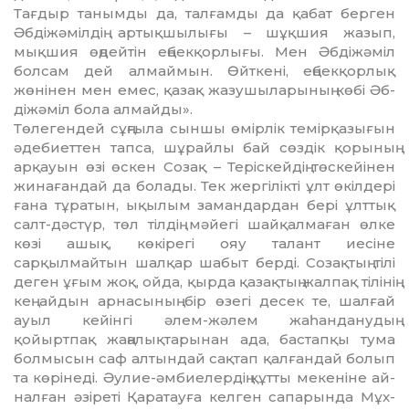
Тағдыр танымды да, талғамды да қа­бат берген
Әбдiжәмiлдiң артықшылығы – шұқшия жазып,
мықшия өңдейтiн ең­бек­қорлығы. Мен Әбдiжәмiл
болсам дей алмаймын. Өйткенi, еңбекқорлық
жөнiнен мен емес, қазақ жазушыларының көбi Әб­
дiжәмiл бола алмайды».
Төлегендей сұңғыла сыншы өмiрлiк те­мiрқазығын
әдебиеттен тапса, шұрайлы бай сөздiк қорының
арқауын өзi өскен Созақ – Терiскейдiң төскейiнен
жинаған­дай да болады. Тек жергiлiктi ұлт өкiлдерi
ғана тұратын, ықылым замандардан берi ұлттық
салт-дәстүр, төл тiлдiң мәйегi шай­қалмаған өлке
көзi ашық, көкiрегi ояу та­лант иесiне
сарқылмайтын шалқар ша­быт бердi. Созақтың тiлi
деген ұғым жоқ, ойда, қырда қазақтың жалпақ тiлiнiң
кең айдын арнасының бiр өзегi десек те, шал­ғай
ауыл кейiнгi әлем-жәлем жаһан­дану­дың
қойыртпақ жаңалықтарынан ада, бастапқы тума
болмысын саф алтындай сақтап қалғандай болып
та көрiнедi. Әу­лие-әмбиелердiң құтты мекенiне ай­
нал­ған әзiретi Қаратауға келген сапарында Мұх­