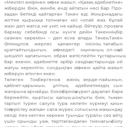
«Мектеп өмiрiнен әңгiме жа­зып, «Қазақ әдебиетiне»
жiбердiм. Өкiн, өкiнбе, ендi айтатын несi бар. Про­
за­дан бетiмдi қайтарған Тәкен едi. Жиырмадағы
жiгiтке қырыққа толмаған кiсi «олай жаз, бұлай
жаз» деп жатса, не үмiт, не қайыр. Әйтеуiр, прозаға
бармау себебiмдi осы күнге дейiн Тәкеннiң бiр
сөзiнен көремiн» – деп еске алады Төкең. Тәкен
Әлiмқұлов жерлес қаламгер iнiсiнiң талабын
қуаттайтындығын, әңгiмедегi оқиғаның оп-оңай
шешiлiп қалатынын, об­раз жетiспейтiн тұстарының
бар екенiн, әде­биетте әрбiр сөздiң астарында ой
жатуы керектiгiн, сондықтан әңгiменi қай­та жазып
жiберуiн өтiнген екен.
Төлеген Тоқбергенов өзiнiң зерде-пайы­мын,
қабiлет-қарымын, ұлттық әде­бие­тiмiздiң сын
жанрына арнайды. Екiнiң бiрiнiң жүрегi дауалап бара
бермейтiн, қыртысы қалың, шоқтығы биiк, тыңнан
тартып түрен салуға тура келетiн күрмеуi қиын
тоңтерiстеу жатқан сала жүрек соғысына жақындау
келді. Кез-келген көр­кем туынды туралы сөз айту
үшiн орын­ды уәж, төрттағандаған тиянағың болу