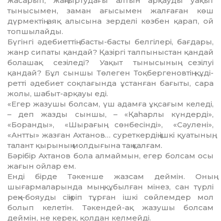
жасарып, жаңғыр­ту­дағы алтын арқауды уақыт
тынысымен, заман ағысымен жалғаған көш
дүрмектiң аяқ алысына зерделi көзбен қарап, ой
топшылайды.
Бүгiнгi әдебиеттiң басты-басты бел­гi­лерi, бағдары,
жанр сипаты қандай? Қа­зiр­гi талпыныстан қандай
болашақ сезi­ле­дi? Уақыт тынысының сезiлуi
қандай? Бұл сыншы Төлеген Тоқбергеновтiң құ­ді­
реттi әдебиет соқпағында ұстанған ба­ғыты, сара
жолы, шабыт-арқауы едi.
«Егер жазушы болсам, үш адамға ұқ­са­ғым келедi,
– деп жазды сыншы, – «Қа­һар­лы күндердi»,
«Боранды», «Шырағың сөн­бесiндi», «Сәуленi»,
«Антты» жазған Ах­танов… суреткердiң iшкi қуатының,
та­лант қырының молдығына таң қал­ғам.
Бәрiбiр Ахтанов бола алмаймын, егер бол­сам осы
жағын ойлар ем.
Ендi бiрде Тәкенше жазсам деймiн. Оның
шығармаларында мың құбылған мiнез, сан түрлi
реңк-бояуды сiңiрiп тұр­ған iшкi сөйлемдер мол
болып келетiн. Тә­кендей-ақ жазушы болсам
деймiн, не ке­рек, қолдан келмейдi.