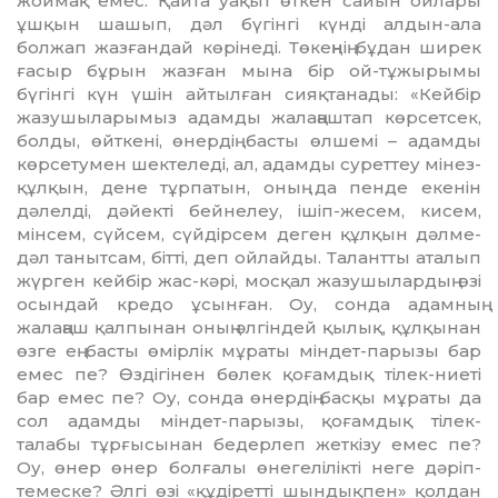
жой­мақ емес. Қайта уақыт өткен сайын ойлары
ұшқын шашып, дәл бүгiнгi күндi алдын-ала
болжап жазғандай көрінеді. Төкеңнiң бұдан ширек
ғасыр бұрын жазған мына бiр ой-тұжырымы
бүгiнгi күн үшiн айтыл­ған сияқтанады: «Кейбiр
жазушыларымыз адамды жалаңаштап көрсетсек,
болды, өйткенi, өнердiң басты өлшемi – адам­ды
көрсетумен шектеледi, ал, адамды суреттеу мiнез-
құлқын, дене тұрпатын, оның да пенде екенiн
дәлелдi, дәйектi бейнелеу, iшiп-жесем, кисем,
мiнсем, сүйсем, сүйдiрсем деген құлқын дәлме-
дәл танытсам, бiттi, деп ойлайды. Талантты аталып
жүрген кейбiр жас-кәрi, мос­қал жазушылардың өзi
осындай кредо ұсынған. Оу, сонда адамның
жалаңаш қалпынан оның әлгiндей қылық, құлқынан
өзге ең басты өмiрлiк мұраты мiндет-па­рызы бар
емес пе? Өздiгiнен бөлек қо­ғам­дық тiлек-ниетi
бар емес пе? Оу, сон­да өнердiң басқы мұраты да
сол адамды мiндет-парызы, қоғамдық тiлек-
талабы тұрғысынан бедерлеп жеткiзу емес пе?
Оу, өнер өнер болғалы өнегелiлiктi неге дәрiп­
темеске? Әлгi өзi «құдiреттi шын­дықпен» қолдан