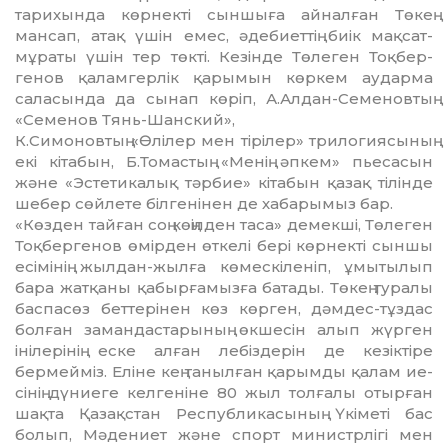
тарихында көрнектi сын­шы­ға айналған Төкең
мансап, атақ үшiн емес, әдебиеттiң биiк мақсат-
мұраты үшiн тер төктi. Кезінде Төлеген Тоқ­бер­
генов қаламгерлік қарымын көркем аударма
саласында да сынап көріп, А.Ал­дан-Семеновтың
«Семе­нов Тянь-Шанский»,
К.Симоновтың «Өлілер мен тірілер» три­ло­гиясының
екі кітабын, Б.Томастың «Ме­­нің әпкем» пьесасын
және «Эсте­ти­ка­лық тәрбие» кітабын қазақ тілінде
шебер сөйлете білгенінен де хабарымыз бар.
«Көзден тайған соң көңiлден таса» де­мекшi, Төлеген
Тоқбергенов өмiрден өткелi берi көрнектi сыншы
есiмiнiң жыл­дан-жылға көмескiленiп, ұмытылып
бара жатқаны қабырғамызға батады. Төкең туралы
баспасөз беттерiнен көз көрген, дәмдес-тұздас
болған замандастарының өкшесiн алып жүрген
iнiлерiнiң еске алған лебiздерiн де кезiктiре
бермеймiз. Елiне кең танылған қарымды қалам ие­
сiнiң дүниеге келгенiне 80 жыл толғалы отырған
шақта Қазақстан Республика­сы­ның Үкiметi бас
болып, Мәдениет және спорт министрлiгi мен