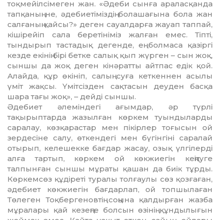
тоқ­мейiл­сiмеген жан. «Әдеби сынға ара­лас­қанда
тапқаның не, әдебиетiмiздiң бо­лашағына бола жан
салғаның қайсы?» деген сауалдарға жауап таппай,
кiшiрейiп сала беретiнiмiз жалған емес. Тiптi,
тындырып тастадық дегенде, ең болмаса қазiргi
кезде екiнiң бiрi бетке салық қып жүрген – сын жоқ,
сыншы да жоқ деген кiнәратты айтпас едiк қой.
Алайда, құр өкiнiп, салың суға кеткеннен асылы
үмiт жақсы. Үмiтсiзден сақтасын деуден басқа
шара тағы жоқ», – дейдi сыншы.
Әдебиет әлемiндегi ағымдар, әр түрлi
тақырыптарда жазылған көркем туындыларды
саралау, көзқарастар мен пiкiрлер тоғысын ой
зердесiне салу, өткендегi мен бүгiнгiнi саралай
отырып, келешекке бағ­дар жасау, озық үлгiлердi
алға тартып, көр­кем ой көкжиегiн кеңiтуге
талпынған сын­шы мұраты қашан да биiк тұрды.
Көр­кемсөз құдiретi туралы толғаулы сөз қоз­ғаған,
әдебиет көкжиегiн бағдарлап, ой топшылаған
Төлеген Тоқбергеновтiң соңына қалдырған жазба
мұралары қай кезеңге болсын өзiнiң құндылығын