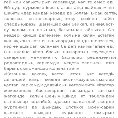
гейi­мен салыстырып қарағанда, көп те емес едi.
Әйтеуiр дүрмекке iлесiп, ағаш атқа жай­дақ мiнiп
шабатындар қандай кезең­де де болған. Бiрақ көптiң
талқысы, сын­шылардың тетку сөзiнен кейiн
олардың бiразы шама-шарқын байқап, өзiнiң әбес­т­
еу қадамына опынып, бағытынан ай­ныған. Ол
кездерi қанша дегенмен, қо­лына қалам ұстаған
жан «қызыл көз» сын­шылардың «қанды шеңгелiне»,
кәрiне ұшы­рап қаламын ба деп қаймығатын едi.
Оның үстiне кiтап басып шығаратын сау­сақпен
санарлық мемлекеттiк баспалар рецензенттiң,
редактордың, көркемдік кеңестiң елегiнен өтiп
барып, оқырмандар қолына тиетiн.
«Қазаннан қақпақ кетсе, иттен ұят ке­тедi»
дегендей, қазiргi кезеңде ақын-жазушысымақтар
қаптап, көркемдiк дең­гейi сын көтермейтiн кiтаптар
же­ке­мен­шiк баспалардан тасқындап шығып
жатқанда, қалың шаңның iшiнде ат тө­бе­лiндей
сыншылар көрiнбей, адасып қал­ған­дай әсерде
жүргенiмiз де шындық. Егiс­тiкке бiрен-саран
қылтиып шыққан сұң­қыланы тамырын