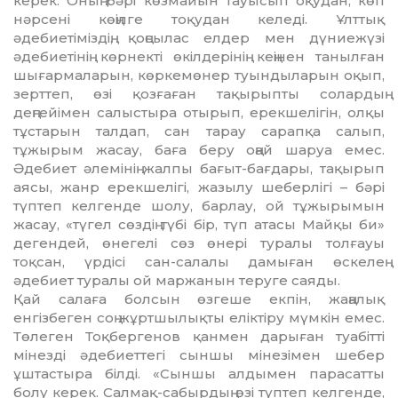
керек. Оның бәрi көзмайын тауысып оқудан, көп
нәрсенi көңiлге тоқудан келедi. Ұлттық
әдебиетiмiздiң, қоңсылас елдер мен дүниежүзi
әдебиетiнiң көрнектi өкiл­дерiнiң кеңiнен танылған
шығар­ма­ларын, көркемөнер туындыларын оқып,
зерт­теп, өзi қозғаған тақырыпты солар­дың
деңгейiмен салыстыра отырып, ерек­шелiгiн, олқы
тұстарын талдап, сан тарау са­рапқа салып,
тұжырым жасау, баға беру оңай шаруа емес.
Әдебиет әлемiнiң жал­пы бағыт-бағдары, тақырып
аясы, жан­р ерекшелiгi, жазылу шеберлiгi – бәрi
түптеп келгенде шолу, барлау, ой тұжы­ры­мын
жасау, «түгел сөздiң түбi бiр, түп ата­сы Майқы би»
дегендей, өнегелi сөз өнерi туралы толғауы
тоқсан, үрдiсі сан-салалы дамыған өскелең
әдебиет туралы ой маржанын теруге саяды.
Қай салаға болсын өзгеше екпiн, жаңа­лық
енгiзбеген соң жұртшылықты елiк­тiру мүмкiн емес.
Төлеген Тоқбергенов қан­мен дарыған туабiттi
мiнездi әде­биет­тегi сыншы мiнезiмен шебер
ұштастыра бiлдi. «Сыншы алдымен парасатты
болу керек. Салмақ-сабырдың өзi түп­теп келгенде,