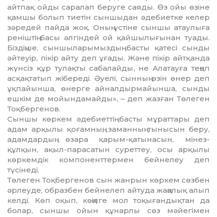
айтпақ ойды саралап беруге саяды. Өз ойы өзiне
қамшы болып тиетiн сыншыдан әдебиетке келер
зәре­дей пайда жоқ. Оның үстiне сыншы атау­лы­ға
ренiштiң басы әлгiндей ой қайшы­лы­­ғынан туады.
Бiздiңше, сын­шы­лары­мыздың басты қатесi сынды
әйтеуiр, пiкiр айту деп ұғады. Және пiкiр айтқанда
жүнсiз құр ту­лақты сабалайды, не Алатауға теңеп
ас­қақтатып жiбередi. Әуелi, сынның өзiн өнер деп
ұқпайынша, өнерге айналдырмайынша, сынды
ешкiм де мойындамайды», – деп жазған Төлеген
Тоқбергенов.
Сыншы көркем әдебиеттiң басты мұ­раттары деп
адам арқылы қоғамның, за­манның тынысын беру,
адамдардың өзара қарым-қатынасын, мiнез-
құлқын, ақыл-парасатын суреттеу, осы арқылы
көркемдiк компоненттермен бейнелеу деп
түсiнедi.
Төлеген Тоқбергенов сын жанрын көр­кем сөзбен
әрлеуде, образбен бейне­леп айтуда жаңалық алып
келдi. Көп оқып, көңiлге мол тоқығандықтан да
болар, сыншы ойын құнарлы сөз мәйегiмен