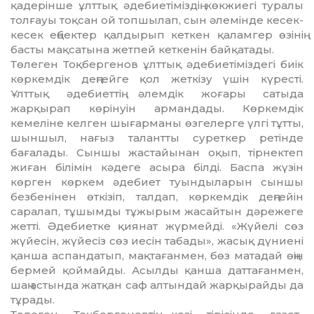
қадерiнше ұлттық әдебие­тiмiз­дiң көкжиегi туралы
толғауы тоқсан ой топ­шылап, сын әлемiнде кесек-
кесек ең­бек­тер қалдырып кеткен қаламгер өзiнiң
бас­ты мақсатына жетпей кеткенiн бай­қатады.
Төлеген Тоқбергенов ұлттық әде­бие­тi­мiздегi биiк
көркемдiк деңгейге қол жет­кiзу үшiн күрестi.
Ұлттық әдебиеттiң әлем­дiк жоғары сатыда
жарқырап кө­рiнуiн армандады. Көркемдiк
кемелiне кел­ген шығарманы өзгелерге үлгi тұтты,
шын­шыл, нағыз талантты суреткер ре­тiн­де
бағалады. Сыншы жастайынан оқып, тiр­нектеп
жиған бiлiмiн кәдеге асыра бiл­дi. Баспа жүзiн
көрген көркем әдебиет туын­дыларын сыншы
безбенiнен өткiзiп, тал­дап, көркемдiк деңгейiн
саралап, тұшым­ды тұжырым жасайтын дәрежеге
жет­тi. Әдебиетке қиянат жүрмейдi. «Жүйе­лi сөз
жүйесiн, жүйесiз сөз иесiн табады», жа­сық дүниенi
қанша аспандатып, мақ­та­ғанмен, бөз матадай өңiн
бермей қой­май­ды. Асылды қанша даттағанмен,
шаң ас­тында жатқан саф алтындай жарқы­рай­ды да
тұрады.