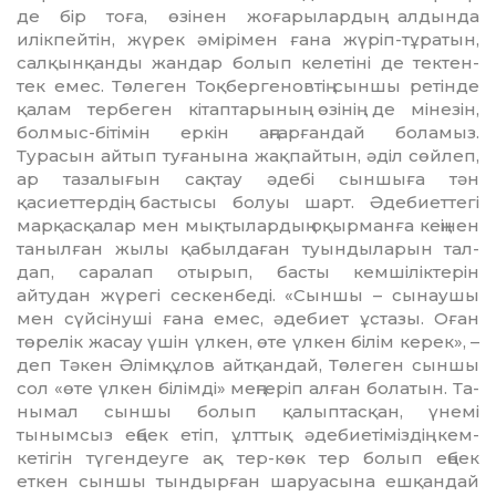
де бiр тоға, өзiнен жоғарылардың алдында
илiкпейтiн, жүрек әмiрiмен ғана жүрiп-тұратын,
салқынқанды жандар болып келетiнi де тектен-
тек емес. Төлеген Тоқбергеновтiң сыншы ретiнде
қалам тербеген кiтаптарының өзiнiң де мiнезiн,
болмыс-бiтiмiн еркiн аңғарғандай боламыз.
Турасын айтып туғанына жақпайтын, әдiл сөйлеп,
ар тазалығын сақтау әдебі сыншыға тән
қасиеттердiң бастысы болуы шарт. Әдебиеттегi
марқасқалар мен мықтылардың оқырманға кеңiнен
таныл­ған жылы қабылдаған туындыларын тал­
дап, саралап отырып, басты кемшiлiктерiн
айтудан жүрегi сескенбедi. «Сыншы – сы­наушы
мен сүйсiнушi ғана емес, әдебиет ұстазы. Оған
төрелiк жасау үшiн үлкен, өте үлкен бiлiм керек», –
деп Тәкен Әлiм­құлов айтқандай, Төлеген сыншы
сол «өте үлкен бiлiмдi» меңгерiп алған болатын. Та­
нымал сыншы болып қалыптасқан, үне­мi
тынымсыз еңбек етiп, ұлттық әде­биетiмiздiң кем-
кетiгiн түгендеуге ақ тер-көк тер болып еңбек
еткен сыншы тын­дырған шаруасына ешқандай