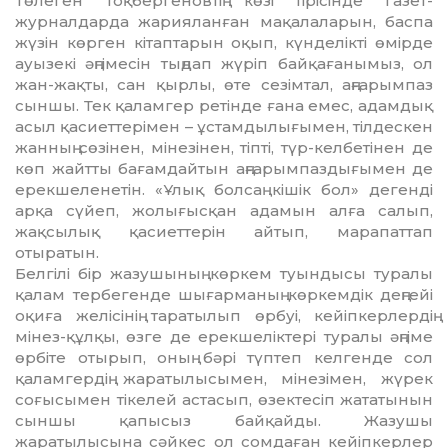
Төлеген Тоқбергеновтiң көзi тiрiсiнде газет-
журналдарда жарияланған мақа­ла­ларын, баспа
жүзiн көрген кiтаптарын оқып, күнделiктi өмiрде
ауызекi әңгiмесiн тың­дап жүрiп байқағанымыз, ол
жан-жақты, сан қырлы, өте сезiмтал, аңғарым­паз
сыншы. Тек қаламгер ретiнде ғана емес, адамдық
асыл қасиеттерiмен – ұс­тамдылығымен, тiлдескен
жанның сөзi­нен, мiнезiнен, тiптi, түр-келбетiнен де
көп жайтты бағамдайтын аңғарымпаз­ды­ғымен де
ерекшеленетiн. «Ұлық болсаң кiшiк бол» дегендi
арқа сүйеп, жолығысқан адамын алға салып,
жақсылық қасиетте­рiн айтып, марапаттап
отыратын.
Белгiлi бiр жазушының көркем туындысы туралы
қалам тербегенде шығар­ма­ның көркемдiк деңгейi
оқиға желiсiнiң таратылып өрбуi, кейiпкерлердiң
мiнез-құлқы, өзге де ерекшелiктерi туралы әң­гiме
өрбiте отырып, оның бәрi түптеп кел­г­енде сол
қаламгердiң жаратылысымен, мiнезiмен, жүрек
соғысымен тiкелей астасып, өзектесiп жататынын
сыншы қапысыз байқайды. Жазушы
жаратылысына сәйкес ол сомдаған кейiпкерлер