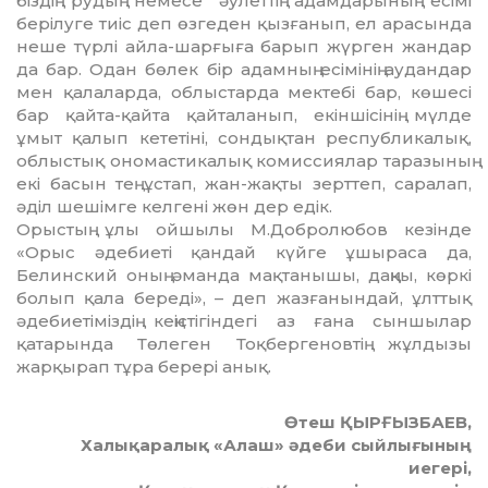
бiздiң рудың немесе әулеттiң адам­дарының есiмi
берiлуге тиiс деп өзгеден қызғанып, ел арасында
неше түрлi айла-шарғыға барып жүрген жандар
да бар. Одан бөлек бiр адамның есiмiнiң аудандар
мен қалаларда, облыстарда мектебi бар, көшесi
бар қайта-қайта қайталанып, екiншiсiнiң мүлде
ұмыт қалып кететiнi, сондықтан республикалық,
облыстық ономастикалық комиссиялар таразының
екi басын тең ұстап, жан-жақты зерттеп, саралап,
әдiл шешiмге келгенi жөн дер едiк.
Орыстың ұлы ойшылы М.Добролюбов кезiнде
«Орыс әдебиетi қандай күйге ұшы­раса да,
Белинский оның әманда мақ­танышы, даңқы, көркi
болып қала бе­редi», – деп жазғанындай, ұлттық
әде­биетiмiздiң кеңiстiгiндегi аз ғана сыншылар
қатарында Төлеген Тоқбергеновтiң жұлдызы
жарқырап тұра берерi анық.
Өтеш ҚЫРҒЫЗБАЕВ,
Халықаралық «Алаш» әдеби сыйлығының
иегері,