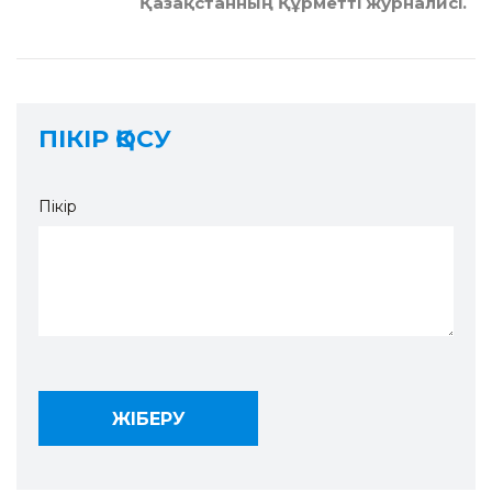
Қазақстанның Құрметті журналисі.
ПІКІР ҚОСУ
Пікір