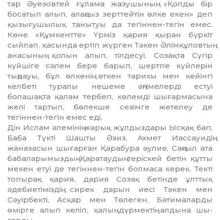
тар Әуезовтей ғұлама жазушының: «Қол­ды бiр
босатып алып, алаңсыз зерт­тейтiн өлке екен» деп
қызығушылық танытуы да тегiннен-тегiн емес.
Көне «Құм­кентте» Үрмiз қария қыран бүркiт
сыйлап, қасында ертiп жүрген Тәкен Әлiмқұловтың
анасының қолын алып, тiлдесуi, Созақта Сүгiр
күйшiге сәлем бере барып, шертпе күйлерiн
тыңдауы, бұл өлкенiң өткен тарихы мен кейiнгi
келбетi туралы нешеме әңгiмелердi естуi
болашақта қалам тербеп, көлемдi шығармасына
желi тартып, бөлекше сезiмге жетелеу де
тегiннен-тегiн емес едi.
Дiн Ислам әлемiнiң жарық жұлдыз­дары Ысқақ бап,
Баба Түктi Шашты Әзиз, Ахмет Иассауидiң
жаназасын шы­ғар­ған Қарабура әулие, Саңғыл ата
ба­ба­ларымыздың Қаратаудың терiскей бе­тiн құтты
мекен етуi де тегiннен-тегiн болмаса керек. Тектi
топырақ қария, дария Со­­зақ бетiнде ұлттық
әдебиетiмiздiң сирек дарын иесi Тәкен мен
Сәуiрбектi, Ас­қар мен Төлеген, Бәтималарды
өмiрге алып келiп, қалың дүрмектiң алдына шы­