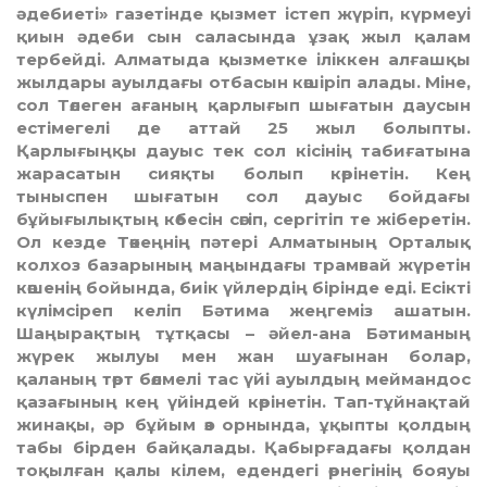
әдебиеті» газетінде қызмет істеп жүріп, күрмеуі
қиын әдеби сын саласында ұзақ жыл қалам
тербейді. Алматыда қызметке іліккен алғашқы
жылдары ауылдағы отбасын көшіріп алады. Міне,
сол Төлеген ағаның қарлығып шығатын даусын
естiмегелi де аттай 25 жыл болыпты.
Қарлығыңқы дауыс тек сол кiсiнiң табиғатына
жарасатын сияқты болып көрiнетiн. Кең
тыныспен шығатын сол дауыс бойдағы
бұйығылықтың көбесiн сөгiп, сергiтiп те жiберетiн.
Ол кезде Төкеңнiң пәтерi Алматының Орталық
колхоз базарының маңындағы трамвай жүретiн
көшенiң бойында, биiк үйлердiң бiрiнде едi. Есiктi
күлiмсiреп келiп Бәтима жеңгеміз ашатын.
Шаңырақтың тұтқасы – әйел-ана Бәтиманың
жүрек жылуы мен жан шуағынан болар,
қаланың төрт бөлмелi тас үйi ауылдың меймандос
қазағының кең үйiндей көрiнетiн. Тап-тұйнақтай
жинақы, әр бұйым өз орнында, ұқыпты қолдың
табы бiрден байқалады. Қабырғадағы қолдан
тоқылған қалы кiлем, едендегi өрнегiнiң бояуы