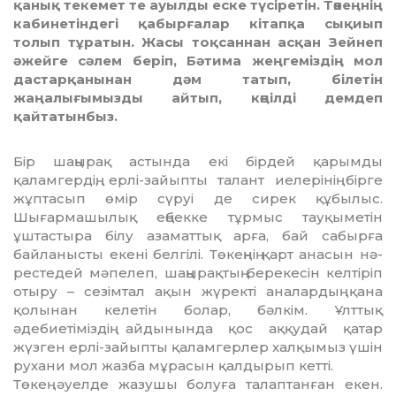
қанық текемет те ауылды еске түсiретiн. Төкеңнiң
кабинетiндегi қабырғалар кiтапқа сықиып
толып тұратын. Жасы тоқсаннан асқан Зейнеп
әжейге сәлем берiп, Бәтима жеңгеміздің мол
дастарқа­нынан дәм татып, бiлетін
жаңалығымызды айтып, көңiлдi демдеп
қайтатынбыз.
Бiр шаңырақ астында екi бiрдей қа­рым­ды
қаламгердiң, ерлi-зайыпты талант иелерiнiң бiрге
жұптасып өмiр сүруi де си­рек құбылыс.
Шығармашылық еңбекке тұр­мыс тауқыметiн
ұштастыра бiлу аза­маттық арға, бай сабырға
байланысты екенi белгiлi. Төкеңнiң қарт анасын нә­
рес­тедей мәпелеп, шаңырақтың бере­ке­сiн келтiрiп
отыру – сезiмтал ақын жүректi ана­лардың қана
қолынан келетiн болар, бәлкiм. Ұлттық
әдебиетiмiздiң айдынында қос аққудай қатар
жүзген ерлi-зайыпты қа­ламгерлер халқымыз үшiн
рухани мол жазба мұрасын қалдырып кеттi.
Төкең әуелде жазушы болуға талап­танған екен.