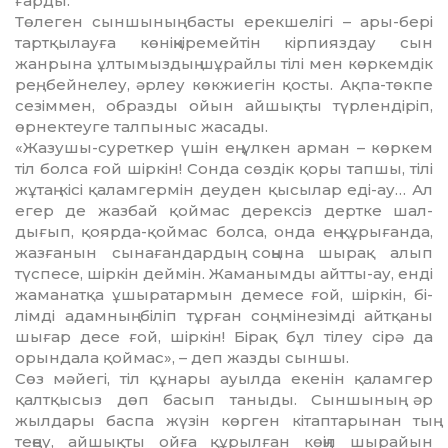
ғарды.
Төлеген сыншының басты ерекшелiгi – ары-берi
тартқылауға көнiңкiремейтiн кiр­пияздау сын
жанрына ұлтымыздың шұ­райлы тiлi мен көркемдiк
рең, бейнелеу, әрлеу көкжиегiн қосты. Ақпа-төкпе
се­зiммен, образды ойын айшықты түр­лен­дiрiп,
өрнектеуге талпыныс жасады.
«Жазушы-суреткер үшiн ең үлкен арман – көркем
тiл болса ғой шiркiн! Сонда сөз­дiк қоры тапшы, тiлi
жұтаң кiсi қалам­гермiн деуден қысылар едi-ау… Ал
егер де жазбай қоймас дерексiз дертке шал­
дығып, қоярда-қоймас болса, онда ең құ­рығанда,
жазғанын сынағандардың соңы­на шырақ алып
түспесе, шiркiн дей­мiн. Жаманымды айтты-ау, ендi
жа­ма­нат­қа ұшыратармын демесе ғой, шiркiн, бi­
лiмдi адамның бiлiп тұрған соң мiнезiмдi айтқаны
шығар десе ғой, шiркiн! Бiрақ бұл тiлеу сiрә да
орындала қоймас», – деп жазды сыншы.
Сөз мәйегi, тiл құнары ауылда екенiн қа­ламгер
қалтқысыз дөп басып таныды. Сын­шының әр
жылдары баспа жүзiн көрген кiтаптарынан тың
теңеу, айшықты ойға құрылған көңiл шырайын