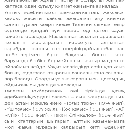
жайғызбастан жұ­лып тастауға болар, ал жаппай
қаптаса, одан құтылу қиямет-қайымға айналады.
Ұлттық әдебиетiмiздi шаң-тозаң қап­тап, жақсысы
қайсы, жасығы қайсы, ажы­­­ратып алу қиынға
соғып тұрған қа­зiр­гi кезде Төлеген сыншы өмiр
сүргенде қандай күй кешер едi деген сауал
көкейге ора­лады. Масылынан асылын арашалап,
же­тiстiгiн жарқыратып көрсетуге талпын­ған
сарабдал сыншы сөз өнерiнiң қайта­лан­бас хас
шеберлерiмен бiрге бақилық бо­лып кете
баруында бiз бiле бермейтiн сыр жатыр ма деп те
ойлаймыз кейде. Уа­қыт мезгiлдiң әр сәтiн қапысыз
бағып, қа­дағалап отыратын санаулы ғана сана­лы­
лар болады. Оларды уақыт сарапшысы, қоғамдық
ойдың қазысы десе де жа­расады.
Төлеген Тоқбергенов көзi тiрiсiнде қа­зақ
әдебиетiнiң күрделi саласы – сын жанрында 150-
ден астам мақала және «Тоғыз тарау» (1974 жыл),
«Үш тоғыс» (1977 жыл), «Қос қағыс» (1981 жыл), «Ай
мүйiз» (1990 жыл), «Тәкен Әлiмқұлов» (1994 жыл)
сын кiтаптарын шығарып, ұлттық қазы­на­мызға
мол жазба мұрасын қалдырып кеттi. Әдебиет