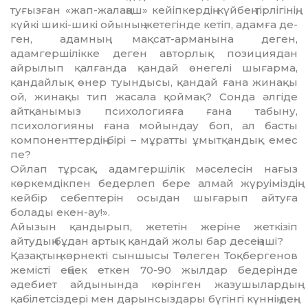
туғызған «жап-жалаңаш» кейiпкердiң күйбең тiрлiгiнiң,
күйкi шикi-шикi ойының жетегiнде кетiп, адамға де­
ген, адамның мақсат-арманына деген,
адамгершiлiкке деген авторлық позициядан
айрылып қалғанда қандай өнегелi шығарма,
қандайлық өнер туындысы, қандай ғана жинақы
ой, жинақы тип жасала қоймақ? Сонда әлгiде
айтқанымыз психологияға ғана табыну,
психологияны ғана мойындау боп, ал басты
компо­нент­тердiң бiрi – мұратты ұмытқандық емес
пе?
Ойлап тұрсақ, адамгершiлiк мәселесiн нағыз
көркемдiкпен бедерлеп бере алмай жүруiмiздiң
кейбiр себептерiн осыдан шығарып айтуға
болады екен-ау!».
Айызын қандырып, жететiн жерiне жет­кiзiп
айтудың бұдан артық қандай жо­лы бар десеңiзшi?
Қазақтың көрнектi сыншысы Төлеген Тоқбергенов
жемiстi еңбек еткен 70-90 жылдар бедерiнде
әдебиет айдынында көрiнген жазушылардың
қабiлетсiздерi мен дарынсыздары бүгiнгi күннiң дең­