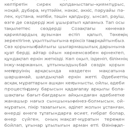
келтiретiн сирек қолданыстағы–қиямпұрыс,
ноқай, дүбәра, мүттәйiм, нәкәс, әккiс, пәруайы пә­
лек, күстана, мәтiби, тәшiн қалдыру, ын­сап, рәуiш,
өзге де сөздердi жиi ұшы­ратып қаламыз. Тап осы
тақылеттес сөз­дердi Созақтағы көнекөз
қариялардың аузынан естiп қалып, Төкеңнiң
зеректiгiне, ұқыптылығына ерiксiз таңырқайтынбыз.
Сөз қорының байлығы шығармашылық дарынына
қуат бердi, айтар ойын көр­кем­сөзбен өрнектеп,
құндақтап еркiн жет­кiз­дi. Көп оқып, iзденiп, бiлiмнiң
iнжу-мар­жанын, ұлтымыздың бай сөздiк қо­рын
меңгеруiнiң арқасында көздеген мақсатына
шаршамай, шалдықпай еркiн жеттi. Әдебиеттiң
асқақ мұраттарын аш­қан кең тынысты, ойлы, әдеби
процестiң даму барысын қадағалау арқылы бо­ла­
шақтағы бағыт-бағдарын айқындаған әде­биетке
жанашыр нағыз сыншының мi­нез-болмысын, ой-
мұратын, пiкiр та­залығын, әдiлет жолын ұстанған,
өнердi өне­ге тұтатындарға өсиет, ғибрат болар,
өнер сүйген, оның мақсат-мұратын терең­нен
бойлап, ұғынар ұлылығын арман еттi. Өзiнiң қал-