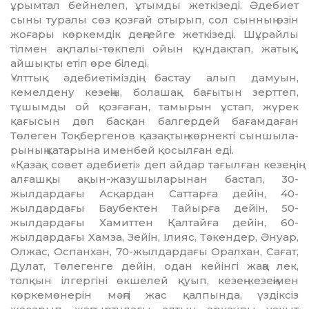
ұрымтал бейнелеп, ұтымды жеткiзедi. Әдебиет
сыны туралы сөз қозғай отырып, сол сынның өзiн
жоғары көркемдiк дең­гейге жеткiзедi. Шұрайлы
тiлмен ақпалы-төк­пелi ойын құндақтап, жатық,
айшықты етiп өре бiледi.
Ұлттық әдебиетiмiздiң бастау алып дам­уын,
кемелдену кезеңiн, болашақ ба­ғытын зерттеп,
тұшымды ой қозғаған, та­мырын ұстап, жүрек
қағысын дөп бас­қан балгердей бағамдаған
Төлеген Тоқ­бер­­генов қазақтың көрнектi сын­шы­ла­
рының қатарына именбей қосылған еді.
«Қазақ совет әдебиетi» деп айдар та­ғылған кезеңнiң
алғашқы ақын-жазушы­ларынан бастап, 30-
жылдардағы Асқар­дан Саттарға дейiн, 40-
жылдардағы Бау­бектен Тайырға дейiн, 50-
жылдардағы Хамиттен Қалтайға дейiн, 60-
жылдардағы Хамза, Зейiн, Iлияс, Тәкендер, Әнуар,
Ол­жас, Оспанхан, 70-жылдардағы Оралхан, Сағат,
Дулат, Төлегенге дейiн, одан кейiнгi жаңа лек,
толқын iлгергiнi өкшелей қуып, кезең-кезеңiмен
көркемөнерiн мәңгi жас қалпында, үздiксiз