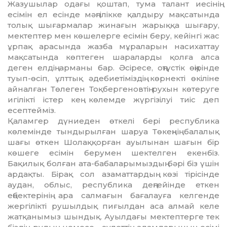
Жазушылар одағы қоштап, тума талант иесiнiң
есiмiн ел есiн­де мәңгiлiкке қалдыру мақсатында
толық шығармалар жинағын жарыққа шы­ғару,
мектептер мен көшелерге есiмiн беру, кейiнгi жас
ұрпақ арасында жазба мұ­раларын насихаттау
мақсатында көп­теген шараларды қолға алса
деген елдiң арманы бар. Әсiресе, оңтүстiк өңiрiнде
туып-өсiп, ұлттық әдебиетiмiздiң көрнектi өкiлiне
айналған Төлеген Тоқбергеновтiң рухын көтеруге
игiлiктi iстер кең көлемде жүргiзiлуi тиiс деп
есептеймiз.
Қаламгер дүниеден өткелi берi республика
көлемiнде тындырылған шаруа Төкеңнiң балалық
шағы өткен Шо­лақ­қорған ауылынан шағын бiр
көшеге есi­мiн берумен шектелген екенбiз.
Бақилық бол­ған ата-бабаларымыздың бәрi бiз үшiн
ардақты. Бiрақ сол азаматтардың кө­зi тiрiсiнде
аудан, облыс, республика дең­гейiнде еткен
еңбектерiнiң ара сал­мағын бағалауға келгенде
жергiлiктi ру­шылдық пиғылдан аса алмай келе
жат­қа­нымыз шындық. Ауылдағы мектеп­терге тек