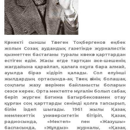
Көрнекті сыншы Төлеген Тоқбергенов еңбек
жолын Созақ аудандық газетінде журналистік
қызметтен бастағаны туралы көнекөз қарттардан
естіген едім. Жасы егде тартқан әке-шешенің
жағдайына қарайлап, қалаға оқуға бара алмай,
ауылда біраз кідіріп қалады. Сол елуінші
жылдардың ортасында-ақ Төкең өзінің болашақ
соқпағы жазу өнерімен байланысты боларын
сезсе керек. Орта мектепте мұғалім болып сабақ
беріп жүрген Бәтима Батырбековамен отау
құрған соң қарттарды сенімді қолға тапсырып,
білім іздеп шығады. 1961 жылы Қазақ
мемлекеттік университетін бітіріп, Қазақ
радиосында, «Мектеп» пен «Жазушы»
баспасында, «Жұлдыз» журналы, «Қазақ