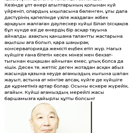
Кезінде ұлт өнері алыптарының қолынан күй
үйреніп, олардың ықыласына бөленген, ұлы дала
дәстүрінің қапелімде үзіле жаздаған жібек
арқауын жалғаған дәулескер күйші Біләл Ысқақов
бұл күнде өзі де өнердің бір асқар тауына
айналды. Қазақтың қаншама талант­ты жастарына
ақылшы аға болып, қара шаңырақ
консерваторияда жемісті еңбек етіп жүр. Нағыз
күйшіге ғана бітетін кесек мінезі мен бекзат­
тығынан ешқашан айныған емес, ұлық болса да
кішік. Десек те, жетпіс деген жотадан асқан абыз
жасында қазына кеуде ағамыздың иығына шапан
жауып, астына ат мінгізе алсақ, күйге де күйшіге
де құрметіміз артар болар. Осыны ескере жүрейік,
аға­йын. Күйші ағамыздың мерейлі жасы
баршамызға қайырлы құт­ты болсын!