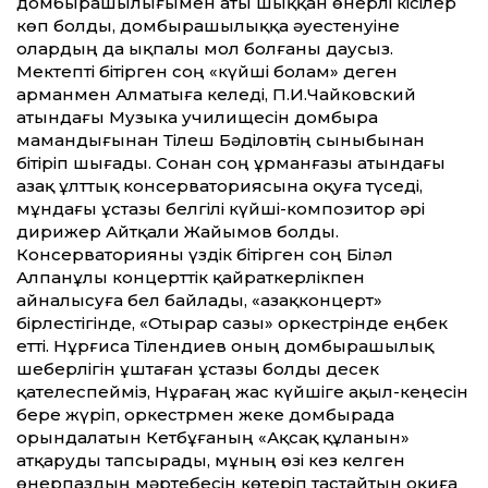
домбырашылығымен аты шыққан өнерлі кісілер
көп болды, домбырашылыққа әуестенуіне
олардың да ықпалы мол болғаны даусыз.
Мектепті бітірген соң «күйші болам» деген
арманмен Алматыға келеді, П.И.Чайковский
атындағы Музыка училищесін домбыра
мамандығынан Тілеш Бәділовтің сыныбынан
бітіріп шығады. Сонан соң Құрманғазы атындағы
Қазақ ұлт­тық консерваториясына оқуға түседі,
мұндағы ұстазы белгілі күйші-композитор әрі
дирижер Айт­қали Жайымов болды.
Консерваторияны үздік бітірген соң Біләл
Алпанұлы концерт­тік қайраткерлікпен
айналысуға бел байлады, «Қазақконцерт»
бірлестігінде, «Отырар сазы» оркестрінде еңбек
ет­ті. Нұрғиса Тілендиев оның домбырашылық
шеберлігін ұштаған ұстазы болды десек
қателеспейміз, Нұрағаң жас күйшіге ақыл-кеңесін
бере жүріп, оркестрмен жеке домбырада
орындалатын Кетбұғаның «Ақсақ құланын»
атқаруды тапсырады, мұның өзі кез келген
өнерпаздың мәртебесін көтеріп тастайтын оқиға