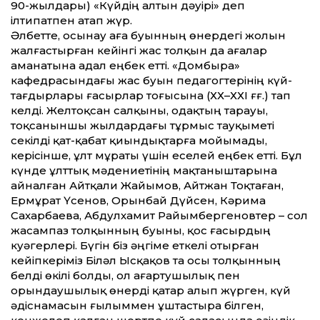
90-жылдары) «Күйдің алтын дәуірі» деп
ілтипатпен атап жүр.
Әлбет­те, осынау аға буынның өнердегі жолын
жалғастырған ке­йінгі жас толқын да ағалар
аманатына адал еңбек ет­ті. «Домбыра»
кафедрасындағы жас буын педагогтерінің күй-
тағдырлары ғасырлар тоғысына (ХХ–ХХІ ғғ.) тап
келді. Желтоқсан салқыны, одақтың тарауы,
тоқсаныншы жылдардағы тұрмыс тауқыметі
секілді қат-қабат қиындықтарға мойымады,
керісінше, ұлт мұраты үшін еселей еңбек ет­ті. Бұл
күнде ұлт­тық мәдениетінің мақтаныштарына
айналған Айт­қали Жайымов, Айтжан Тоқтаған,
Ермұрат Үсенов, Орынбай Дүйсен, Кәрима
Сахарбаева, Абдулхамит Райымбергеновтер – сол
жасампаз толқынның буыны, қос ғасырдың
куәгерлері. Бүгін біз әңгіме еткелі отырған
кейіпкеріміз Біләл Ысқақов та осы толқынның
белді өкілі болды, ол ағартушылық пен
орындаушылық өнерді қатар алып жүрген, күй
әдіснамасын ғылыммен ұштастыра білген,