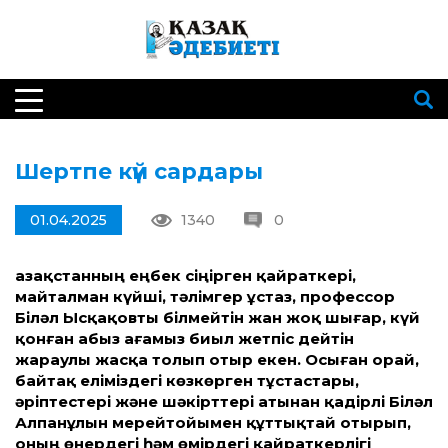
Шертпе күй сардары
01.04.2025
1340
0
Қазақ­станның еңбек сіңірген қайраткері,
майталман күйші, тәлімгер ұстаз, профессор
Біләл Ысқақовты білмейтін жан жоқ шығар, күй
қонған абыз ағамыз биыл жетпіс дейтін
жараулы жасқа толып отыр екен. Осыған орай,
байтақ еліміздегі көзкөрген тұстастары,
әріптестері және шәкірт­тері атынан қадірлі Біләл
Алпанұлын мерейтойы­мен құт­тықтай отырып,
оның өнердегі һәм өмірдегі қайраткерлігі