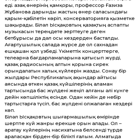
еді. Қазақ өнерінің қамқоры, профессор Ғазиза
Жұбанова дарынды жастың өнер саласындағы
қарым-қабілетін көріп, консерваторияға қызметке
шақырады. Біләл Ысқақовтың қазақтың аспапты
музыкасын тереңдете зерт­теуге деген
бетбұрысы да дәл осы кез­дерден басталды.
Ағартушылық салада жүрсе де ол сахнадан
ешқашан қол үзбеді. Үкімет­тік концерт­терге,
телеарна бағдарламаларына қатысып жүрді,
қазақ радиосының алтын қорына сирек
орындалатын халық күйлерін жазды. Сонау бір
жылдары Республикалық ақындар айтысы
аясында өткен қазақ күйшілерінің аламан
тартысында бас жүлдені жеңіп алғаны әлі күнге
де­йін көпшіліктің есінде. Одан ке­йін де небір
тартыстарға түсіп, бас жүлдені олжалаған кез­дері
көп.
Біләл Ысқақовтың шығармашылық өмірінде
шертпе күй жанры ерекше орын алады. Ол –
Қаратау күйлерінің насихатына белсенді түрде
араласқан бірден-бір білікті ғалым. Алматыда