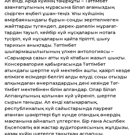
Ал енді, Арқа күйінің тәңірқұты – Тәт­тімбет
Қазанғапұлының мұрасына Біләл ағамыздың
сіңірген еңбегі ұшан-теңіз. Ұлы күйшінің
өмірбаянындағы бұрын-соңды зерт­телмеген
жайт­тарды түгендеп, дерек-дәлелін мұрағат­
тардан тауып, кейбір күй нұсқаларын нотаға
түсіріп, күй нұсқаларын қайта тірілт­ті, шығу
тарихын анықтады. Тәт­тімбет
шығармашылығының үлкен антологиясы –
«Сарыарқа сазы» ат­ты күй кітабын жазып шықты.
Консерватория қабырғасында Тәт­тімбет
атындағы шертпе күй мектебін ашты, қазіргі кез­де
елімізге есімдері белгілі алды елуді, соңы отызды
алқымдаған өнерпаздардың дені кезінде Тәт­
тімбет мектебінен білім алғандар. Олар Біләл
Алпанұлының қолынан күй үйреніп, шертпе
сырын таныды. Ал енді халықаралық,
республикалық күй сайыстарында лауреат
атанған шәкірт­тері бұл күнде отандық өнердің
мақтанына айналып үлгерген. Бір ғана Асылбек
Еңсеповтің өзі жастар аудиториясының жұлдызы,
қазақ күйін шетелге танытқан аспапшы.