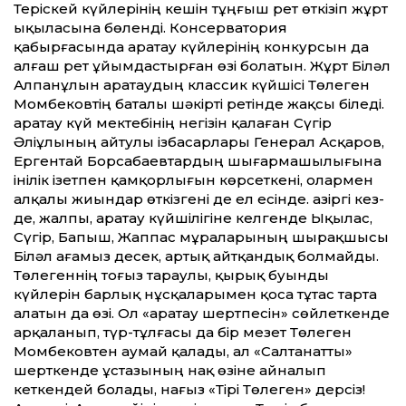
Теріскей күйлерінің кешін тұңғыш рет өткізіп жұрт
ықыласына бөленді. Консерватория
қабырғасында Қаратау күйлерінің конкурсын да
алғаш рет ұйымдастырған өзі болатын. Жұрт Біләл
Алпанұлын Қаратаудың классик күйшісі Төлеген
Момбековтің баталы шәкірті ретінде жақсы біледі.
Қаратау күй мектебінің негізін қалаған Сүгір
Әліұлының айтулы ізбасарлары Генерал Асқаров,
Ергентай Борсабаевтардың шығармашылығына
інілік ізетпен қамқорлығын көрсеткені, олармен
алқалы жиындар өткізгені де ел есінде. Қазіргі кез­
де, жалпы, Қаратау күйшілігіне келгенде Ықылас,
Сүгір, Бапыш, Жаппас мұраларының шырақшысы
Біләл ағамыз десек, артық айт­қандық болмайды.
Төлегеннің тоғыз тараулы, қырық буынды
күйлерін барлық нұсқаларымен қоса тұтас тарта
алатын да өзі. Ол «Қаратау шертпесін» сөйлеткенде
арқаланып, түр-тұлғасы да бір мезет Төлеген
Момбековтен аумай қалады, ал «Салтанат­ты»
шерткенде ұстазының нақ өзіне айналып
кеткендей болады, нағыз «Тірі Төлеген» дерсіз!