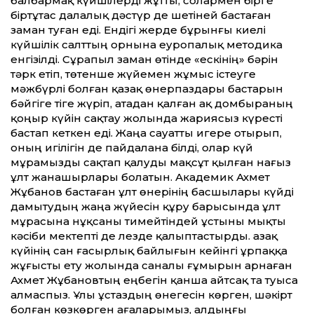
балбармақ күйшілерді жұт­ты, солармен бірге
біртұтас далалық дәстүр де шетіней бастаған
заман туған еді. Ендігі жерде бұрынғы киелі
күйшілік салт­тың орнына еуропалық методика
енгізілді. Сұрапыл заман өтінде «ескінің» бәрін
тәрк етіп, төтенше жүйемен жұмыс істеуге
мәжбүрлі болған қазақ өнерпаздары бастарын
бәйгіге тіге жүріп, атадан қалған ақ домбыраның
қоңыр күйін сақтау жолында жариясыз күресті
бастап кеткен еді. Жаңа сауат­ты игере отырып,
оның игілігін де пайдалана білді, олар күй
мұрамызды сақтап қалуды мақсұт қылған нағыз
ұлт жанашырлары болатын. Академик Ахмет
Жұбанов бастаған ұлт өнерінің басшылары күйді
дамытудың жаңа жүйесін құру барысында ұлт
мұрасына нұқсаны тимейтіндей ұстыны мықты
кәсіби мектепті де лезде қалыптастырды. Қазақ
күйінің сан ғасырлық байлығын ке­йінгі ұрпаққа
жұғысты ету жолында саналы ғұмырын арнаған
Ахмет Жұбановтың еңбегін қанша айтсақ та туыса
алмаспыз. Ұлы ұстаздың өнегесін көрген, шәкірт
болған көзкөрген ағаларымыз, алдыңғы