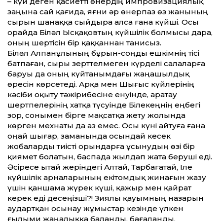
– күй деген қасиет­ті өнердің импровизациялық
заңына сай қағида, яғни әр өнерпаз өз жанының
сырын шанаққа сыйдыра алса ғана күйші. Осы
орайда Біләл Ысқақовтың күйшілік болмысы дара,
оның шертісін бір қаққаннан танисыз.
Біләл Алпанұлының бұрын-соңды ешкімнің тісі
батпаған, сыры зерт­телмеген күрделі салаларға
баруы да оның күйтанымдағы жаңашылдық
өресін көрсетеді. Арқа мен Шығыс күйлерінің
кәсіби оқыту тәжірибесіне енуінде, Қаратау
шертпелерінің хатқа түсуінде Білекеңнің еңбегі
зор, сонымен бірге мақсатқа жету жолында
көрген мехнаты да аз емес. Осы күні айтуға ғана
оңай шығар, заманында осындай кесек
жобаларды тиісті орындарға ұсынудың өзі бір
қиямет болатын, баспада жылдап жата беруші еді.
Әсіресе Қытай жеріндегі Алтай, Тарбағатай, Іле
күйшілік арналарының екітомдық жинағын жазу
үшін қаншама жүрек күші, қажыр мен қайрат
керек еді десеңізші?! Зиялы қауымның назарын
аудартқан осынау жұмыстар кезінде үлкен
ғылыми жаңалыққа баланды, бағаланды,