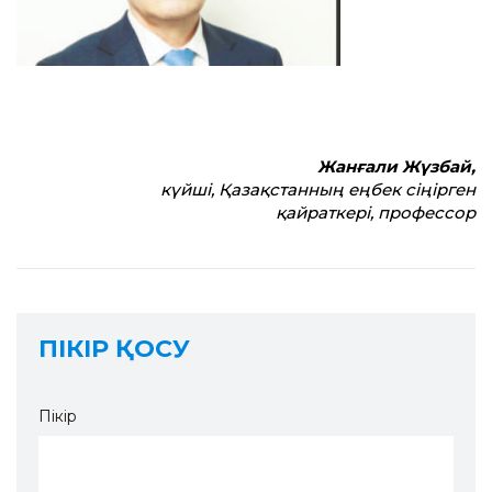
Жанғали Жүзбай,
күйші, Қазақ­станның еңбек сіңірген
қайраткері, профессор
ПІКІР ҚОСУ
Пікір