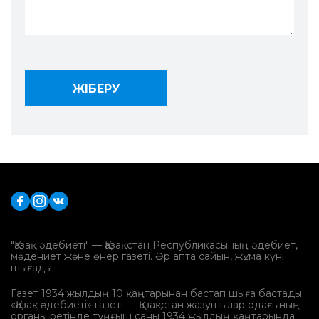
"Қазақ әдебиеті" — Қазақстан Республикасының әдебиет,
мәдениет және өнер газеті. Әр апта сайын, жұма күні
шығады.
Газет 1934 жылдың 10 қаңтарынан бастап шыға бастады.
«Қазақ әдебиеті» газеті — Қазақстан жазушылар одағының
органы ретінде тұңғыш саны 1934 жылдың қаңтарында