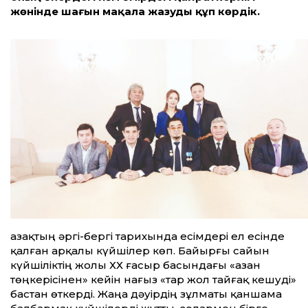
жөнінде шағын мақала жазуды құп көрдік.
Қазақтың әргі-бергі тарихында есімдері ел есінде
қалған арқалы күйшілер көп. Байырғы сайын
күйшіліктің жолы ХХ ғасыр басындағы «Қазан
төңкерісінен» ке­йін нағыз «тар жол тайғақ кешуді»
бастан өткерді. Жаңа дәуірдің зұлматы қаншама