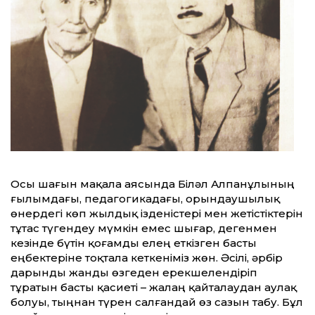
Осы шағын мақала аясында Біләл Алпанұлының
ғылымдағы, педагогикадағы, орындаушылық
өнердегі көп жылдық ізденістері мен жетістіктерін
тұтас түгендеу мүмкін емес шығар, дегенмен
кезінде бүтін қоғамды елең еткізген басты
еңбектеріне тоқтала кеткеніміз жөн. Әсілі, әрбір
дарынды жанды өзгеден ерекшелендіріп
тұратын басты қасиеті – жалаң қайталаудан аулақ
болуы, тыңнан түрен салғандай өз сазын табу. Бұл