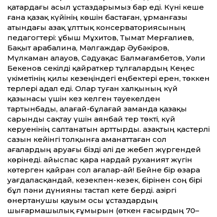
қатардағы асыл ұстаздарымыз бар еді. Күні кеше
ғана қазақ күйінің көшін бастаған, Құрманғазы
атындағы Қазақ ұлт­тық консерваториясының
педагогтері: Құбыш Мұхитов, Тымат Мерғалиев,
Бақыт Қарабалина, Мәлгаждар Әубәкіров,
Мүлкаман Қалауов, Сәдуақас Балмағамбетов, Уәли
Бекенов секілді қайраткер тұлғалардың Кеңес
үкіметінің қилы кезеңіндегі еңбектері ерен, төккен
терлері адал еді. Олар туған халқының күй
қазынасы үшін кез келген тәуекелден
тартынбады, алаға­й-бұлаға­й заманда қазақы
сарынды сақтау үшін аянбай тер төкті, күй
керуенінің салтанатын арт­тырды. Қазақтың қастерлі
сазын ке­йінгі толқынға аманат­таған сол
ағалардың аруағы бізді әлі де жебеп жүргендей
көрінеді. Қайыспас қара нардай руханият жүгін
көтерген қайран сол ағалар-ай! Бейне бір өзара
уағдаласқандай, кезекпен-кезек, бірінен соң бірі
бұл пәни дүнияны тастап кете берді. Қазіргі
өнертанушы қауым осы ұстаздардың
шығармашылық ғұмырын (өткен ғасырдың 70–