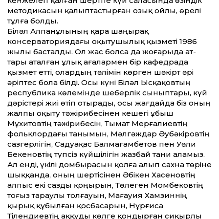
кенжелеп қалған шертпе күй саласында өзіндік
методикасын қалыптастырған озық ойлы, өрелі
тұлға болды.
Біләл Алпанұлының қара шаңырақ
консерваториядағы оқытушылық қызметі 1986
жылы басталды. Ол жас болса да жоғарыда ат­
тары аталған ұлық ағалармен бір кафедрада
қызмет ет­ті, олардың тәлімін көрген шәкірт әрі
әріптес бола білді. Осы күні Біләл Ысқақовтың
республика көлемінде шеберлік сыныптары, күй
дәрістері жиі өтіп отырады, осы жағдайда біз оның
жалпы оқыту тәжірибесінен кешегі Құбыш
Мұхитовтің тәжірибесін, Тымат Мерғалиевтің
фольклордағы танымын, Мәлгәждар Әубәкіровтің
сазгерлігін, Садуақас Балмағамбетов пен Уәли
Бекеновтің түпсіз күйшілігін жазбай тани аламыз.
Ал енді, үкілі домбырасын қолға алып сахна төріне
шыққанда, оның шертісінен Әбікен Хасеновтің
алпыс екі сазды қоңырын, Төлеген Момбековтің
тоғыз тараулы толғауын, Мағауия Хамзиннің
қырық құбылған қосбасарын, Нұрғиса
Тілендиевтің аққуды көлге қондырған сиқырлы