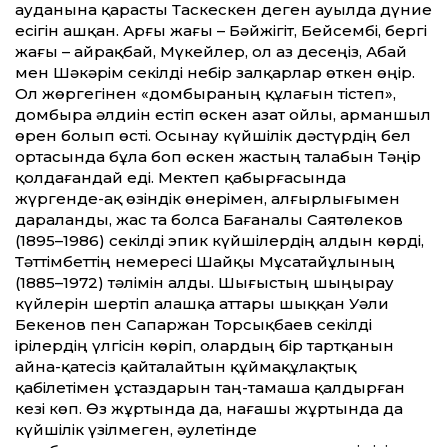
ауданына қарасты Таскескен деген ауылда дүние
есігін ашқан. Арғы жағы – Бәйжігіт, Бейсембі, бергі
жағы – Қайрақбай, Мүкейлер, ол аз десеңіз, Абай
мен Шәкәрім секілді небір залқарлар өткен өңір.
Ол жөргегінен «домбыраның құлағын тістеп»,
домбыра әлдиін естіп өскен азат ойлы, арманшыл
өрен болып өсті. Осынау күйшілік дәстүрдің бел
ортасында бұла боп өскен жастың талабын Тәңір
қолдағандай еді. Мектеп қабырғасында
жүргенде-ақ өзіндік өнерімен, алғырлығымен
дараланды, жас та болса Бағаналы Саятөлеков
(1895–1986) секілді эпик күйшілердің алдын көрді,
Тәт­тімбет­тің немересі Шайқы Мұсатайұлының
(1885–1972) тәлімін алды. Шығыстың шыңырау
күйлерін шертіп алашқа ат­тары шыққан Уәли
Бекенов пен Сапаржан Торсықбаев секілді
ірілердің үлгісін көріп, олардың бір тартқанын
айна-қатесіз қайталайтын құймақұлақтық
қабілетімен ұстаздарын таң-тамаша қалдырған
кезі көп. Өз жұртында да, нағашы жұртында да
күйшілік үзілмеген, әулетінде