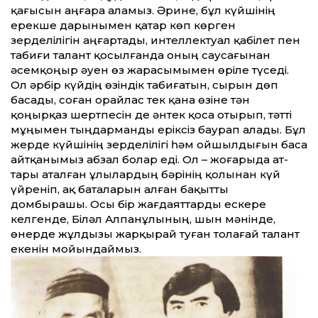
қағысын аңғара аламыз. Әрине, бұл күйшінің
ерекше дарынымен қатар көп көрген
зерделілігін аңғартады, интеллектуал қабілет пен
табиғи талант қосылғанда оның саусағынан
әсемқоңыр әуен өз жарасымымен өріле түседі.
Ол әрбір күйдің өзіндік табиғатын, сырын дөп
басады, соған орайлас тек қана өзіне тән
қоңырқаз шертпесін де әнтек қоса отырып, тәт­ті
мұңымен тыңдарманды еріксіз баурап алады. Бұл
жерде күйшінің зерделілігі һәм ойшылдығын баса
айт­қанымыз абзал болар еді. Ол – жоғарыда ат­
тары аталған ұлылардың бәрінің қолынан күй
үйреніп, ақ баталарын алған бақыт­ты
домбырашы. Осы бір жағдаят­тарды ескере
келгенде, Біләл Алпанұлының, шын мәнінде,
өнерде жұлдызы жарқырай туған толаға­й талант
екенін мойындаймыз.