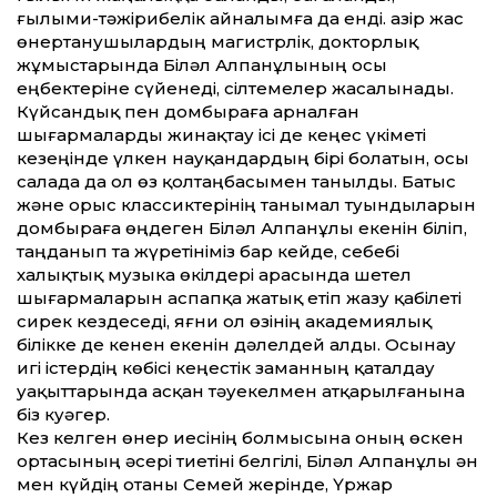
ғылыми-тәжірибелік айналымға да енді. Қазір жас
өнертанушылардың магистрлік, докторлық
жұмыстарында Біләл Алпанұлының осы
еңбектеріне сүйенеді, сілтемелер жасалынады.
Күйсандық пен домбыраға арналған
шығармаларды жинақтау ісі де кеңес үкіметі
кезеңінде үлкен науқандардың бірі болатын, осы
салада да ол өз қолтаңбасымен танылды. Батыс
және орыс классиктерінің танымал туындыларын
домбыраға өңдеген Біләл Алпанұлы екенін біліп,
таңданып та жүретініміз бар кейде, себебі
халықтық музыка өкілдері арасында шетел
шығармаларын аспапқа жатық етіп жазу қабілеті
сирек кез­деседі, яғни ол өзінің академиялық
білікке де кенен екенін дәлелдей алды. Осынау
игі істердің көбісі кеңестік заманның қаталдау
уақыт­тарында асқан тәуекелмен атқарылғанына
біз куәгер.
Кез келген өнер иесінің болмысына оның өскен
ортасының әсері тиетіні белгілі, Біләл Алпанұлы ән
мен күйдің отаны Семей жерінде, Үржар