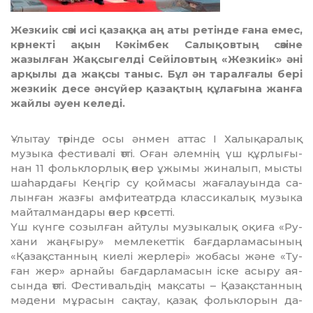
Жезкиік сөзі исі қазаққа аң аты ретінде ғана емес,
көрнекті ақын Кәкімбек Салықовтың сөзіне
жазылған Жақсыгелді Сейіловтың «Жезкиік» әні
арқылы да жақсы таныс. Бұл ән таралғалы бері
жезкиік десе әнсүйер қазақтың құлағына жанға
жайлы әуен келеді.
Ұлытау төрінде осы әнмен аттас І Халықаралық
музыка фестивалі өтті. Оған әлемнің үш құрлығы­
нан 11 фольклорлық өнер ұжымы жиналып, мыс­ты
шаһардағы Кеңгір су қоймасы жағалауында са­
лынған жазғы амфитеатрда классикалық му­зыка
майталмандары өнер көрсетті.
Үш күнге созылған айтулы музыкалық оқиға «Ру­
хани жаңғыру» мемлекеттік бағдарламасының
«Қа­зақстанның киелі жерлері» жобасы және «Ту­
ған жер» арнайы бағдарламасын іске асыру ая­
сын­да өтті. Фестивальдің мақсаты – Қазақстанның
мә­дени мұрасын сақтау, қазақ фольклорын да­