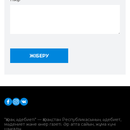
"Қазақ әдебиеті" — Қазақстан Республикасының әдебиет,
мәдениет және өнер газеті. Әр апта сайын, жұма күні
шығады.