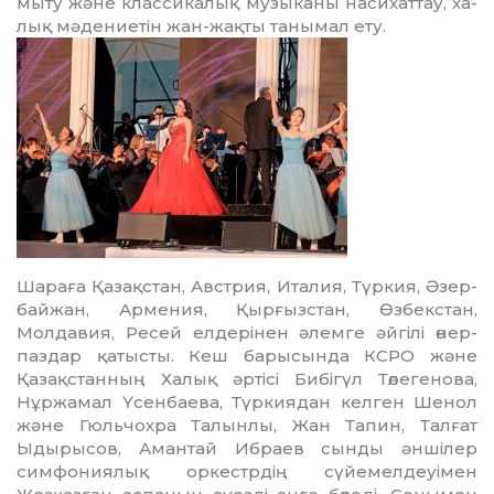
мыту және классикалық музыканы насихаттау, ха­
лық мәдениетін жан-жақты танымал ету.
Шараға Қазақстан, Австрия, Италия, Түркия, Әзер­
байжан, Армения, Қырғызстан, Өзбекстан,
Молдавия, Ресей елдерінен әлемге әйгілі өнер­
паздар қатысты. Кеш барысында КСРО және
Қазақстанның Халық әртісі Бибігүл Төлегенова,
Нұржамал Үсенбаева, Түркиядан келген Шенол
және Гюльчохра Талынлы, Жан Тапин, Талғат
Ыдырысов, Амантай Ибраев сынды әншілер
симфониялық оркестрдің сүйемелдеуімен