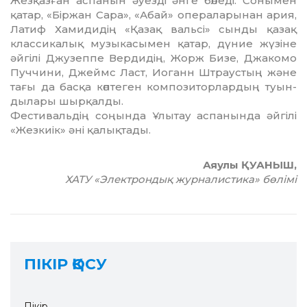
Жезқазған аспанын әуезді әнге бөледі. Сонымен
қатар, «Біржан Сара», «Абай» операларынан ария,
Латиф Хамидидің «Қазақ вальсі» сынды қазақ
классикалық музыкасымен қатар, дүние жүзіне
әйгілі Джузеппе Вердидің, Жорж Бизе, Джакомо
Пуччини, Джеймс Ласт, Иоганн Штраустың және
тағы да басқа көптеген композиторлардың туын­
дылары шырқалды.
Фестивальдің соңында Ұлытау аспанында әйгілі
«Жезкиік» әні қалықтады.
Аяулы ҚУАНЫШ,
ХАТУ «Электрондық журналистика» бөлімі
ПІКІР ҚОСУ
Пікір