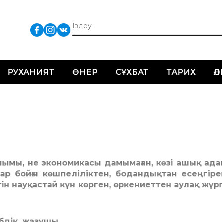
РУХАНИЯТ
ӨНЕР
СҰХБАТ
ТАРИХ
Ә
ғылымы, не экономикасы дамымаған, көзі ашық ада
ар бойғы көшпеліліктен, бодандықтан есеңгіре
тін науқастай күн көрген, өркениеттен аулақ жүр
бдік, жазушы