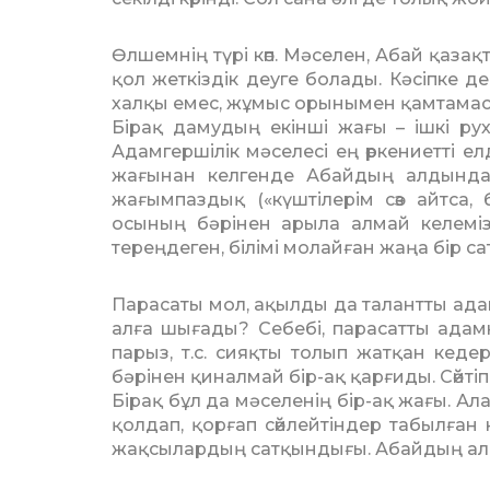
Өлшемнің түрі көп. Мәселен, Абай ­қа­з
қол жеткіздік деуге бо­лады. Кәсіпке де
хал­қы емес, жұмыс орынымен қамтамасы
Бірақ дамудың екінші жағы – ішкі рух
Адамгершілік мәселесі ең өр­кениетті ел
жағынан келгенде Абайдың алдында ұя
жағымпаздық («күштілерім сөз айтса, 
осының бәрінен арыла алмай келеміз
тереңдеген, білімі мо­лайған жаңа бір саты
Парасаты мол, ақылды да талантты ада
алға шығады? Се­бебі, парасатты адамны
парыз, т.с. сияқты толып жатқан кеде
бәрінен қиналмай бір-ақ қарғиды. Сөй­ті
Бірақ бұл да мәселенің бір-ақ жағы. Ал
қолдап, қорғап сөй­лейтіндер табылған к
жақ­сы­лар­дың сатқындығы. Абайдың алд