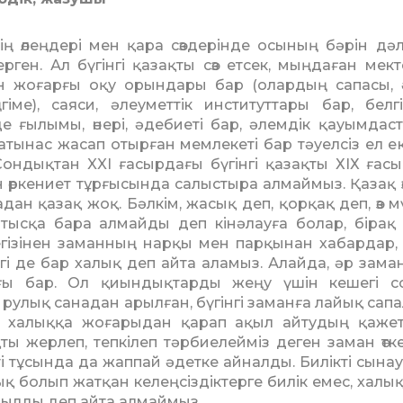
нің өлеңдері мен қара сөзде­рінде осының бәрін дә
рген. Ал бүгінгі қазақты сөз етсек, мыңдаған мекте
н жоғарғы оқу орындары бар (олардың сапасы, 
іме), саяси, әлеуметтік институттары бар, белгі
е ғылымы, өнері, әдебиеті бар, әлемдік қауымдас
тынас жасап отырған мемлекеті бар тәуелсіз ел ек
 Сондықтан XXI ғасырдағы бүгінгі қазақты ХІХ ғасыр
 өркениет тұрғысында салыстыра алмаймыз. Қазақ өз
дан қазақ жоқ. Бәлкім, жасық деп, қорқақ деп, өз м
тысқа бара алмайды деп кінәлауға болар, бірақ б
гізінен заманның нарқы мен парқынан хабардар, т
нігі де бар халық деп айта аламыз. Алайда, әр за­­ма
ы бар. Ол қиын­дықтарды жеңу үшін кешегі со
 рулық санадан арылған, бүгінгі заманға лайық сапа
н халыққа жоғарыдан қарап ақыл айтудың қажет
ы жерлеп, тепкілеп тәр­биелейміз деген заман өтк
ті тұ­сында да жаппай әдетке айналды. Билікті сынау
болып жатқан келең­сіз­дік­терге билік емес, халық
жойылды деп ай­та алмаймыз.