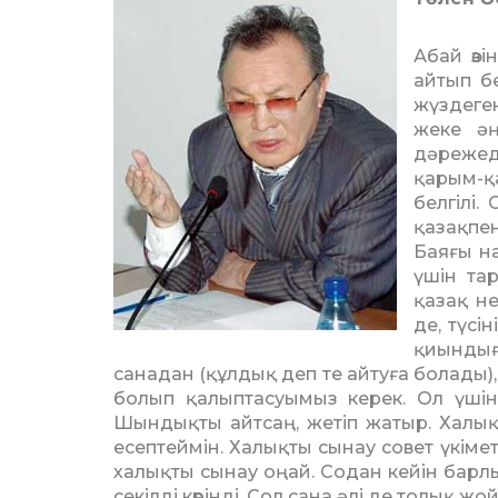
Абай өзі
айтып бе
жүздеге
жеке әңг
дәрежед
қарым-қа
белгілі.
қазақпен
Баяғы на
үшін тар
қазақ не
де, түсі
қиындығ
санадан (құлдық деп те айтуға болады),
болып қалыптасуымыз керек. Ол үші
Шындықты айтсаң, же­тіп жатыр. Халықт
есеп­теймін. Халықты сынау совет үкіме
халықты сынау оңай. Содан кейін барлық 
секілді кө­рінді. Сол сана әлі де толық 