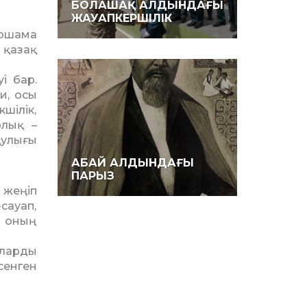
БОЛАШАҚ АЛДЫНДАҒЫ
ЖАУАПКЕРШІЛІК
іршама
н қазақ
і бар.
ки, осы
шілік,
рлық –
қулығы
АБАЙ АЛДЫНДАҒЫ
ПАРЫЗ
 жеңіп
сауап,
қ оның
оларды
 сенген