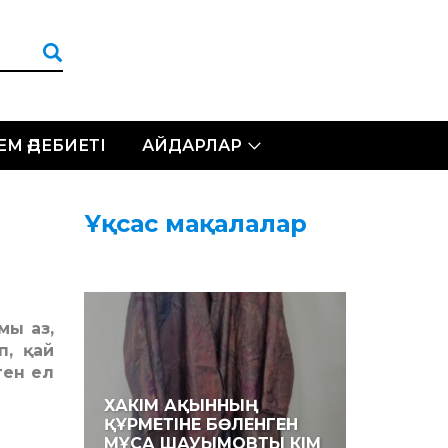
ЛЕМ ӘДЕБИЕТІ
АЙДАРЛАР
Ұқсас мақалалар
мы аз,
п, қай
ген ел
ХАКІМ АҚЫННЫҢ
ҚҰРМЕТІНЕ БӨЛЕНГЕН
МҰСА ШАУЫМОВТЫ КІМ