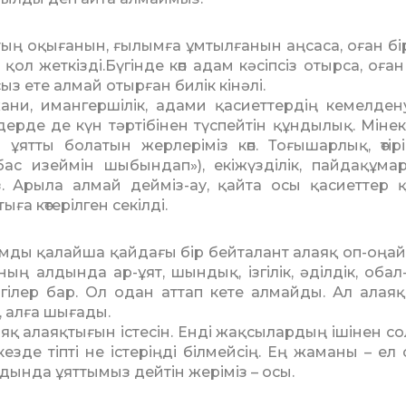
ақ­тың оқығанын, ғылымға ұмтылғанын аң­саса, оған б
 қол жеткізді.Бүгінде көп адам кәсіпсіз отырса, оға
з ете алмай отырған билік кінәлі.
ани, имангершілік, адами қасиеттердің ке­мелдену
дерде де күн тәртібінен түс­пей­тін құндылық. Міне
тты болатын жерлеріміз көп. Тоғышарлық, өтірік
бас изеймін шыбындап»), екіжүзділік, пайда­құма
. Арыла алмай дейміз-ау, қайта осы қасиеттер 
ға көтерілген се­кілді.
м­ды қалайша қайдағы бір бейталант алаяқ оп-оңай
ң алдында ар-ұят, шын­дық, ізгілік, әділдік, обал-
ргілер бар. Ол одан аттап кете алмайды. Ал алая
п, алға шығады.
аяқ алаяқтығын істесін. Енді жақсы­лар­дың ішінен с
езде тіпті не істеріңді біл­мейсің. Ең жаманы – ел
ында ұят­тымыз дейтін жеріміз – осы.