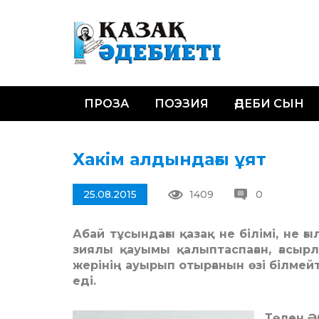
ПРОЗА
ПОЭЗИЯ
ӘДЕБИ СЫН
Хакім алдындағы ұят
25.08.2015
1409
0
Абай тұсындағы қазақ не білімі, не 
зиялы қауымы қалыптаспаған, ғасырл
жерінің ауырып отырғанын өзі білмей
еді.
Төлен Ә