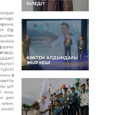
БІЛЕДІ?
лелдеп
птері,
әрине,
лі бір
тықпен
еніміз
­да­ғы
герді.
КӨКТЕМ АЛДЫНДАҒЫ
үддесі
ЖЫР КЕШІ
үгінгі
үйсігі
нның өз
веттік
лы ұлт
і жоқ.
ен деп
 қиын,
 кінәлі