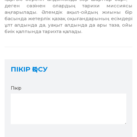
деген сөзінен олардың тарихи миссиясы
аңғарылады. Әлемдік ақыл-ойдың жиыны бір
басында жетерлік қазақ оқығандарының есімдері
ұлт алдында да, уақыт алдында да ары таза, ойы
биік қалпында тарихта қалады.
ПІКІР ҚОСУ
Пікір