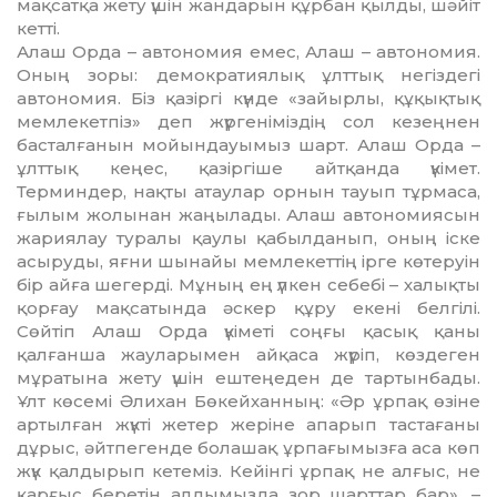
мақсатқа жету үшін жандарын құрбан қылды, шәйіт
кетті.
Алаш Орда – автономия емес, Алаш – автономия.
Оның зоры: демократиялық ұлттық негіздегі
автономия. Біз қазіргі күнде «зайырлы, құқықтық
мем­лекетпіз» деп жүргеніміздің сол кезеңнен
басталғанын мойындауы­мыз шарт. Алаш Орда –
ұлттық кеңес, қазіргіше айтқанда үкімет.
Терминдер, нақты атаулар орнын тауып тұрмаса,
ғылым жолынан жаңылады. Алаш автономиясын
жариялау туралы қаулы қабылда­нып, оның іске
асыруды, яғни шынайы мемлекеттің ірге көтеруін
бір айға шегерді. Мұның ең үлкен себебі – халықты
қорғау мақса­тында әскер құру екені белгілі.
Сөйтіп Алаш Орда үкіметі соңғы қасық қаны
қалғанша жауларымен айқаса жүріп, көздеген
мұратына жету үшін ештеңеден де тартын­бады.
Ұлт көсемі Әлихан Бөкей­ханның: «Әр ұрпақ өзіне
артылған жүкті жетер жеріне апарып таста­ғаны
дұрыс, әйтпегенде болашақ ұрпағымызға аса көп
жүк қалды­рып кетеміз. Кейінгі ұрпақ не алғыс, не
қарғыс беретін алды­мыз­да зор шарттар бар», –