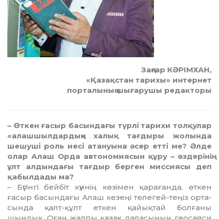
Заңғар КӘРІМХАН,
«Қазақстан тарихы» интернет
порталының шығарушы редакторы
– Өткен ғасыр басындағы түрлі тарихи толқулар
«алашшылдардың» халық тағдыры жолында
шешуші роль иесі атануына әсер етті ме? Әлде
олар Алаш Орда автономиясын құру – өздерінің
ұлт алдындағы тағдыр берген миссиясы деп
қабылдады ма?
– Бүгінгі бейбіт күннің көзімен қарағанда, өткен
ғасыр басындағы Алаш кезеңі телегей-теңіз орта­
сында қалт-құлт еткен қайықтай болғаны
шындық. Оған жалпы қазақ даласының геосаяси