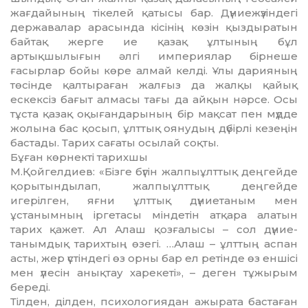
жағ­дайының тікелей қатысы бар. Дүниежүзіндегі
державалар ара­сын­да кісінің көзін қыздыратын
байтақ жерге ие қазақ ұлтының бұл
артықшылығын әлгі импе­риялар бірнеше
ғасырлар бойы көре алмай келді. Ұлы дарияның
төсінде қалтыраған жалғыз да жалқы қайық
ескексіз бағыт алмасы тағы да айқын нәрсе. Осы
тұста қазақ оқығандарының бір мақсат пен мүдде
жолына бас қосып, ұлттық оянудың дүбірлі кезеңін
бастады. Тарих сағаты осылай соқты.
Бұған көрнекті тарихшы
М.Қойгелдиев: «Бізге бүгін жал­пыұлт­тық деңгейде
қорытын­дылап, жалпыұлттық деңгейде
игерілген, яғни ұлттық дүниета­ным мен
ұстанымның іргетасы міндетін атқара алатын
тарих қажет. Ал Алаш қозғалысы – сол дүние­
танымдық тарихтың өзегі. …Алаш – ұлттың аспан
асты, жер үстіндегі өз орны бар ел ретінде өз еншісі
мен үлесін анықтау харе­кеті», – деген тұжырым
береді.
Тілден, ділден, психологиядан ажырата бастаған