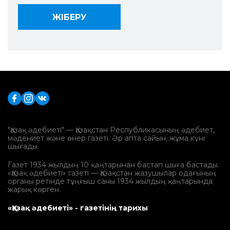
"Қазақ әдебиеті" — Қазақстан Республикасының әдебиет,
мәдениет және өнер газеті. Әр апта сайын, жұма күні
шығады.
Газет 1934 жылдың 10 қаңтарынан бастап шыға бастады.
«Қазақ әдебиеті» газеті — Қазақстан жазушылар одағының
органы ретінде тұңғыш саны 1934 жылдың қаңтарында
жарық көрген.
«Қазақ әдебиеті» - газетінің тарихы