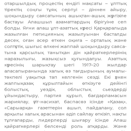
отаршылдық процестің ендігі мақсаты – ұлттық
тіректің соңғы тұяқ серпуі – діннен айыру,
шоқындыру саясатының ашықтан-ашық жүргізіле
бастауы Алашшыл азаматтардың бірігуіне сеп
болды. Яғни алаш ұлт-азаттық күресі Қарқаралыда
жазылған петицияның жазылуынан бастал­ды
десек, оған әсер еткен оқиға – орталық және
солтүстік, шығыс өлкені жаппай шоқындыру саяса­
тына қарсылық танытқан дін қай­раткерлерінің
наразылығы, жазық­­сыз қуғындалуы. Азаттық
күресінің шарықтау шегі 1917–20 жылдар
аласапыранында халық өз тағдырының аумалы-
төкпелі уақытқа тап келгенін сезді. Екі үлкен
жалпықазақ құрылтайын өткізуге дейінгі
болыстық, уездік, облыстық сьездерді
ұйымдастыру, партия құрып, бағдарламасын
жариялау, үгіт-насихат, баспасөз ісінде «Қазақ»,
«Сарыарқа» газет­терін ашып, пайдалану, сол
арқылы халық арасынан әділ сайлау өткізіп, нақты
тұлғаларды, лидерлерді шығару ісінде Алаш
қайраткерлері белсенді роль атқарды. Және