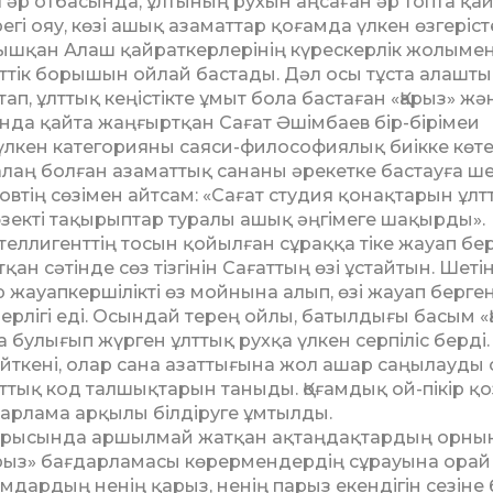
р от­ба­сында, ұлтының рухын аңсаған әр топта қай­
гі ояу, көзі ашық азаматтар қоғамда үлкен өзгеріст
уышқан Алаш қайраткерлерінің күрескерлік жолымен
ттік борышын ойлай бастады. Дәл осы тұста алашты
ап, ұлт­тық кеңістікте ұмыт бола бастаған «Қарыз» жә
нда қайта жаңғыртқан Сағат Әшімбаев бір-бірімеи
 үлкен категорияны саяси-философиялық биікке көте
лаң болған аза­маттық сананы әрекетке бастауға ш
втің сөзімен айт­сам: «Сағат студия қонақтарын ұлт
өзекті тақырыптар ту­ралы ашық әңгімеге шақырды».
ел­лигенттің тосын қойылған сұраққа тіке жауап бер
 сәтінде сөз тізгінін Сағаттың өзі ұстайтын. Ше­тін
жауап­кершілікті өз мойнына алып, өзі жауап бер­ген
 ерлігі еді. Осындай терең ойлы, батылдығы ба­сым «
улығып жүрген ұлттық рухқа үлкен сер­піліс берді.
 Өйткені, олар сана азаттығына жол ашар саңылауды
тық код талшықтарын таныды. Қоғамдық ой-пікір қо
дарлама арқылы білдіруге ұмтылды.
ары­сын­да аршылмай жатқан ақтаңдақтардың орнын
рыз» бағ­дарламасы көрермендердің сұрауына орай 
м­дардың ненің қарыз, ненің парыз екендігін сезіне 