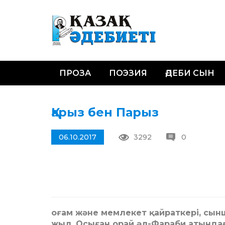
ПРОЗА
ПОЭЗИЯ
ӘДЕБИ СЫН
Қарыз бен Парыз
06.10.2017
3292
0
оғам және мемлекет қайраткері, сы
жыл. Осыған орай әл-Фараби атындағ