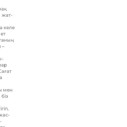
зақ
 жат­
а келе
иет
Атаның
 –
ы­
лар
а­ғат
а
ы мен
 біз
гіп,
жас­
­