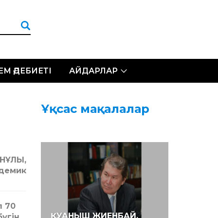
ЛЕМ ӘДЕБИЕТІ
АЙДАРЛАР
Ұқсас мақалалар
НҰЛЫ,
демик
л 70
ҚУАНЫШ ЖИЕНБАЙ.
үгін,