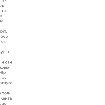
та­
ер
 та­
қ
не
ріп,
ебер
тың
у­дің
,
ін сан
Қарыз
 Әр
 осы
зғауға
 тол­
қай­та
бас­