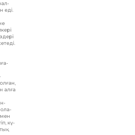
рал­
н еді.
не
­кері
здері
етеді.
лға­
­
олған,
н алға
н­
бола­
 мен
п, кү­
­тық