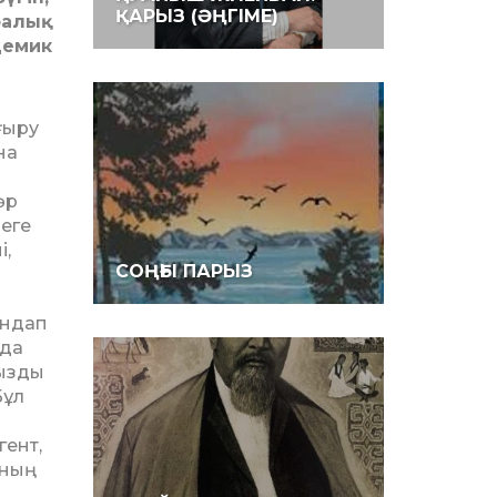
ҚАРЫЗ (ӘҢГІМЕ)
ралық
демик
ғыру
на
әр
еге
і,
СОҢҒЫ ПАРЫЗ
андап
 да
мызды
Бұл
гент,
оның