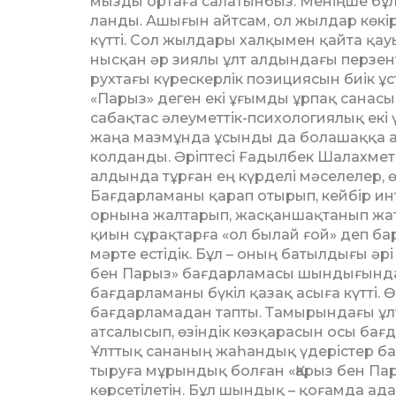
мызды ортаға салатынбыз. Меніңше бұл ә
ланды. Ашығын айтсам, ол жылдар көкіре
күт­ті. Сол жылдары халқымен қайта қа
нысқан әр зиялы ұлт алдындағы перзен
рухтағы күрескерлік позициясын биік ұст
«Парыз» деген екі ұғымды ұрпақ санасы
сабақтас әлеуметтік-психологиялық екі
жаңа маз­мұнда ұсынды да болашаққа а
колданды. Әріп­тесі Ғадылбек Шалахмето
алдында тұр­ған ең күрделі мәселелер, 
Бағдарламаны қарап отырып, кейбір ин­т
орнына жалтарып, жасқаншақтанып жат­қан
қиын сұрақтарға «ол былай ғой» деп бар 
мәрте естідік. Бұл – оның батылдығы әрі
бен Парыз» бағдарламасы шын­ды­ғында б
бағдарламаны бүкіл қазақ асыға күт­ті.
бағдарламадан тапты. Тамырын­дағы ұлт
атсалысып, өзіндік көзқарасын осы бағ
Ұлттық сананың жаһандық үдерістер б
тыруға мұрындық болған «Қарыз бен Па
көрсетілетін. Бұл шындық – қоғамда ада