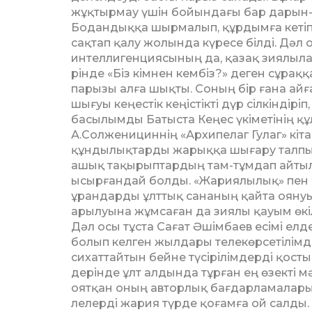
жұқтырмау үшін бойындағы бар дарын-қа
Бодандыққа шырмалып, құрдымға кетіп ба
сақтап қалу жолында күресе білді. Дәл
интеллигенциясының да, қазақ зиялылар
рінде «Біз кімнен кембіз?» деген сұраққа
парызы алға шықты. Соның бір ғана айға
шығуы кеңестік кеңістікті дүр сілкін­ді­р
басылымды Батыста Кеңес үкіметінің құла
А.Сол­же­ницин­нің «Архипелаг Гулаг» кі
құндылықтарды жа­рыққа шығару талпын
ашық тақы­рыптардың там-тұмдап айтыла
ысыр­ғандай болды. «Жариялылық» пен «
ұрандарды ұлт­тық сананың қайта оянуы
арылуына жұм­саған да зиялы қауым өкіл
Дәл осы тұста Сағат Әшімбаев есімі елд
болып келген жылдары телекөрсетілімде
сихаттайтын бейне түсірілімдерді қосты.
дерінде ұлт алдында тұрған ең өзекті м
оят­қан оның авторлық бағдарламалары 
ле­лерді жария түрде қоғамға ой салды.