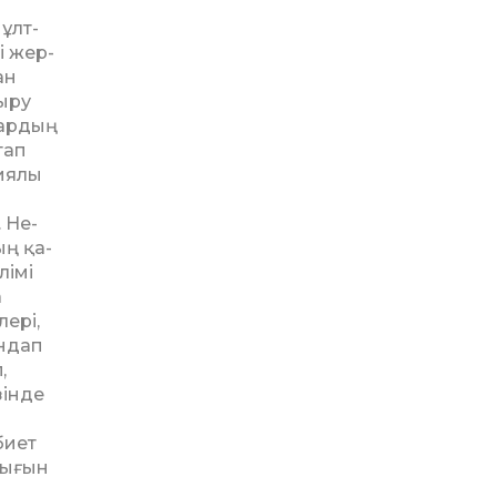
ұлт­
і жер­
ан
дыру
лардың
тап
зиялы
 Не­
ың қа­
лімі
а
ері,
ындап
,
зінде
биет
дығын