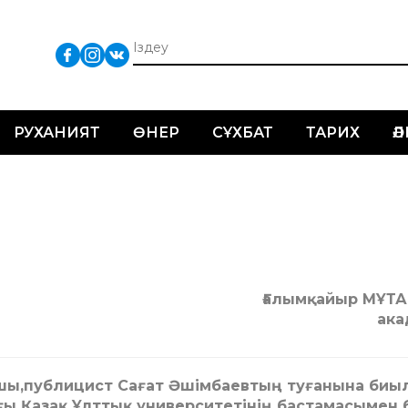
РУХАНИЯТ
ӨНЕР
СҰХБАТ
ТАРИХ
Ә
Ғалымқайыр МҰТА
ака
ншы,публицист Сағат Әшімбаевтың туғанына биы
ы Қазақ Ұлттық университетінің бастамасымен б