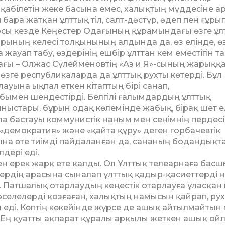
­білетін жеке басына емес, халықтың мүддесіне ар
­ра жатқан ұлттық тіл, салт-дәстүр, әдеп пен ғұрып
 осы кезде Кеңестер Одағының құрамындағы өзге ұл
ы­ның келесі толқынының алдында да, өз елінде, ө
 жауап табу, өздерінің ешбір ұлттан кем еместігін та
ғы – Олжас Сүлейменовтің «Аз и Я»-сының жарық­­қа
іп, өзге республикаларда да ұлттық рухты көтер­ді. Бұл
уы­на ықпал еткен кітаптың бірі санап,
табымен шендес­тірді. Белгілі ғалымдардың ұлттық
ыстары, бұрын одақ көлемінде жабық, бірақ шет 
 бастауы ком­мунистік наным мен сенімнің пердес
демок­ратия» және «қайта құру» деген горбачевтік
на өте тиімді пай­даланған да, сананың бодандықт
дері еді.
ен ерек жарқ ете қалды. Ол Ұлттық телеарнаға бас­ш
рдің ара­сына сыналап ұлттық қадыр-қасиеттерді н
 Пат­ша­лық отарлаудың кеңестік отарлауға ұлас­қан­ 
әселелерді қоз­ғаған, халықтың намысын қайрап, ру
еді. Көптің кө­кейінде жүрсе де ашық айтылмайтын 
 Ең қуатты ақ­парат құралы арқылы жеткен ашық ойл