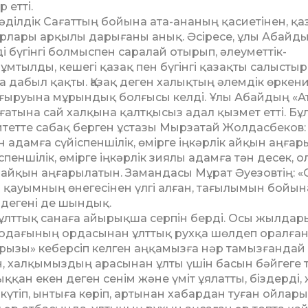
 етті.
ділдік Са­ғаттың бойына ата-ананың қасиетінен, қа
рлары ар­қылы дарығаны анық. Әсіресе, ұлы Абайды
і бү­гінгі болмыспен саралай отырып, әлеуметтік-
тылды, кешегі қазақ пен бүгінгі қазақты салыстыр
а дабыл қақты. Қазақ деген халықтың әлемдік өркен
жаңғыруына мұрындық болғысы келді. Ұлы Абайдың «
атына сай халқына қалтқысыз адал қызмет етті. Бұл
тетте са­бақ берген ұстазы Мырзатай Жолдасбеков:
дамға сүйіспеншілік, өмірге іңкәрлік айқын аңға­р
спеншілік, өмірге іңкәрлік зиялы адамға тән десек, о
н айқын аң­ғарылатын. Замандасы Мұрат Әуезовтің: «С
ы қауым­ның өнегесінен үлгі алған, тағылымын бойы­н
 де­гені де шындық.
лт­тық санаға айырықша серпін берді. Осы жыл­дар
ода­ғы­ның ордасынан ұлттық рухқа шөлдеп оралған
а­рызы» кеберсіп келген аңқамызға нәр тамызғандай
 хал­қы­мыздың арасынан ұлты үшін басын бәйгеге ті
қан екен деген сенім және үміт ұялатты, біздерді, 
үтіп, ын­тыға көріп, артынан хабардан туған ойла­ры