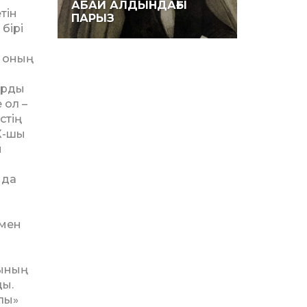
АБАЙ АЛДЫНДАҒЫ
тін
ПАРЫЗ
бірі
, оның
р­ды
 ол –
стің
Х-шы
й
нда
 мен
ы­ның
ды.
лы»