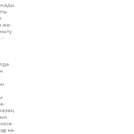
­нады.
­ты
т
з же­
­ныту
 ­
елде
ін
ан
ы
а­
ке­зең
хын
мәсе­
ар кө­