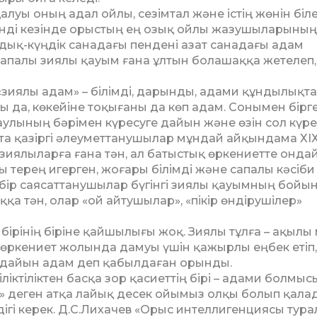
уы оның адал ойлы, сезімтал және істің жөнін бі­ле
ді кезінде орыстың ең озық ойлы жазу­шы­ларының 
л­дық-күңдік санадағы пендені азат санадағы адам
а­палы зиялы қауым ғана ұлтын болашаққа же­те­леп
ия­лы адам» – білімді, дарынды, адами құнды­лық­та
да, көкейіне тоқығаны да көп адам. Сонымен бір­ге
­лының бәрімен күресуге дайын және өзін сол күре
 та қазіргі әлеуметтанушылар мұндай айқындама ХІ
зиялыларға ғана тән, ал батыстық өркениетте онда
 терең игерген, жоғары білімді және са­палы кәсіби
­бір саясаттанушылар бүгінгі зиялы қауымның бойы
­қа тән, олар «ой айтушылар», «пікір өн­діру­шілер»
ірі­нің біріне қайшылығы жоқ. Зиялы тұлға – ақылы
өр­кениет жолында дамуы үшін қажырлы еңбек етіп,
уге дайын адам деп қабылдаған орынды.
ік­тіліктен басқа зор қасиеттің бірі – адами бол­мы­с
» де­ген атқа лайық десек ойымыз олқы болып қа­ла
ігі керек. Д.С.Лихачев «Орыс интеллигенциясы ту­ра