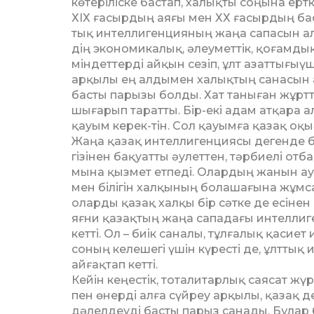
көтеріліске бастап, халықты соңына ер
ХІХ ғасырдың аяғы мен ХХ ғасырдың ба­
тық интеллигенцияның жаңа сапасын ала 
дің экономикалық, әлеуметтік, қоғамдық
міндеттерді айқын сезіп, ұлт азаттығыүш
арқылы ең алдымен халықтың санасын ад
басты парызы болды. Хат таныған жұрт­ты
шығарып таратты. Бір-екі адам ат­қара а
қауым керек-тін. Сол қауым­ға­ қазақ оқ
Жаңа қазақ интеллигенциясы дегенде б
гізінен бақуатты әулеттен, тәрбиелі от
мына қызмет етпеді. Олардың жанын ауыр
мен білігін халқының болашағына жұмс
олар­ды қазақ халқы бір сәтке де есіне
яғ­ни қазақтың жаңа сападағы интеллиг
кет­ті. Ол – биік саналы, тұлғалық қас
соның келешегі үшін күресті де, ұлттық и
айғақтап кетті.
Кейін кеңестік, тоталитарлық саясат жүр
пен өнерді алға сүйреу арқылы, қазақ д
дәлелдеуді басты парыз санады. Бұлар 