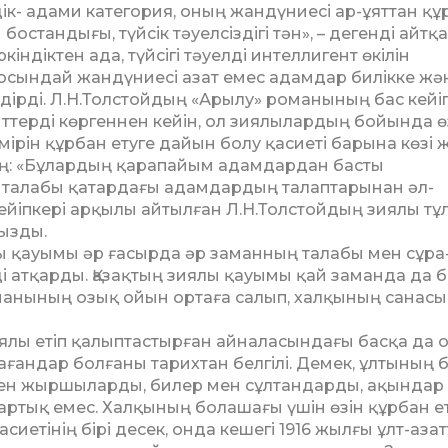
ік- адами категория, оның жандүниесі ар-ұяттан құ
­тандығы, түйсік тәуелсіздігі тән», – дегенді айт­қа
індіктен ада, түйсігі тәуелді интеллигент өкі­лін
сын­дай жандүниесі азат емес адамдар билікке жә
­дірді. Л.Н.Толстойдың «Арылу» романының бас кейіп
т­терді көргеннен кейін, ол зиялылардың бойын­да ө
мірін құрбан етуге дайын болу қасиеті ба­рына көзі ж
тің: «Бұлардың қарапайым адамдардан бас­ты
 та­лабы қатардағы адамдардың талаптарынан әл­
Кейіпкері ар­қылы айтылған Л.Н.Толстойдың зиялы тұ
ңызды.
лы қауы­мы әр ғасырда әр заманның талабы мен сұра
і атқарды. Қазақтың зиялы қауымы қай заманда да б
манының озық ойын ортаға салып, халқының санасы
ялы етіп қалыптастырған айналасындағы басқа да о
стағандар бол­ғаны тарихтан белгілі. Демек, ұлтының 
ен жыр­шы­ларды, билер мен сұлтандарды, ақындар
артық емес. Халқының болашағы үшін өзін құрбан еті
е­ті­нің бірі десек, онда кешегі 1916 жылғы ұлт-азат