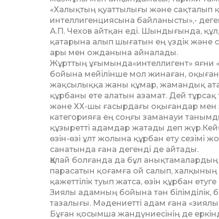
«Халықтың қуаттылығы және сақталып қал
интеллигенциясына байланысты»,- деген
А.П. Чехов айтқан еді. Шындығында, құ
қатарына алып шығатын ең үздік және с
ары мен ожданына айналады.
Жұрттың ұғымында«интеллигент» яғни «з
бойына мейілінше мол жинаған, оқығаны 
жақсылыққа жаны құмар, жамандық атау
құрбаны ете алатын азамат. Дей тұрсақ
және ХХ-шы ғасырдағы оқы­ғандар мен 
категорияға ең соңғы заманауи та­нымды
құзыретті адамдар жатады деп жүр.Кей
өзін-өзі ұлт жолына құрбан ету сезімі жоқ
санатында ғана дегенді де айтады.
Қалай болғанда да бұл анықтамалардың б
парасатын қоғамға ой салып, халқының 
қажеттілік туып жатса, өзін құрбан ет
Зиялы адамның бойына тән білімділік, бі­л
тазалығы. Мәдениетті адам ғана «зиялы
Бұған қосымша жандүниесінің де еркінд