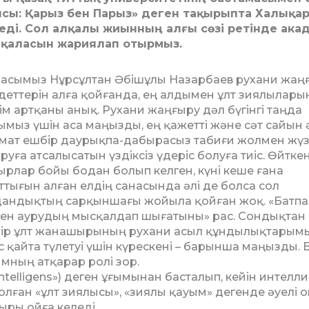
ясы: Қарыз бен Парыз» деген тақырыпта Халықа
ді. Сол алқалы жиынның алғы сөзі ретінде ака
ақаласын жариялап отырмыз.
асымыз Нұрсұлтан Әбішұлы Назарбаев рухани жаң
деттерін алға қойғанда, ең алдымен ұлт зиялылары
ім артқаны анық. Рухани жаңғыру дәл бүгінгі таңда
ымыз үшін аса маңызды, ең қажетті және сәт сайын 
мат ешбір даурықпа-дабырасыз табиғи жолмен жү­з
руға атсалысатын үздіксіз үдеріс болуға тиіс. Өйткен
ырлар бойы бодан болып кел­ген, күні кеше ғана
ттығын алған елдің сана­сын­­да әлі де болса сол
андықтың сарқыншағы жойыла қойған жоқ. «Батп
ген аурудың мысқалдап шығатыны» рас. Сондықтан
ір ұлт жанашырының рухани асыл құнды­лық­тары­
с қай­та түлетуі үшін күрескені – барынша маңызды. 
мның ат­қарар ролі зор.
telligens») деген ұғымынан басталып, кейін интел­ли
­ған «ұлт зиялысы», «зиялы қауым» дегенде әуе­лі 
ыры ойға келеді.