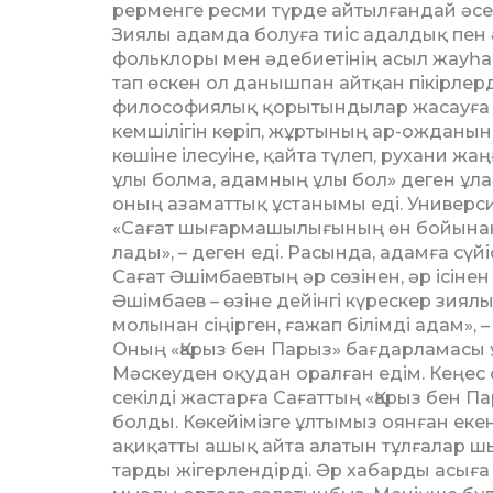
рерменге ресми түрде айтылғандай әсер
Зиялы адамда болуға тиіс адалдық пен ә
фольклоры мен әдебиетінің асыл жауһа
тап өскен ол данышпан айтқан пікірлерд
философиялық қорытындылар жасауға ұм
кемшілігін көріп, жұртының ар-ожданын
көшіне ілесуіне, қайта түлеп, рухани 
ұлы болма, адамның ұлы бол» деген ұлағ
оның азаматтық ұстанымы еді. Универси
«Сағат шы­ғармашылығының өн бойынан а
лады», – деген еді. Расында, адамға сүйі
Сағат Әшімбаевтың әр сөзінен, әр ісіне
Әшімбаев – өзіне дейінгі күрескер зиял
молынан сіңірген, ғажап білімді адам», –
Оның «Қарыз бен Парыз» бағдарламасы ұ
Мәскеуден оқудан оралған едім. Кеңес 
секілді жастарға Сағаттың «Қарыз бен П
болды. Көкейімізге ұлтымыз оянған екен,
ақиқатты ашық айта алатын тұлғалар шық
тарды жігерлендірді. Әр хабарды асыға к