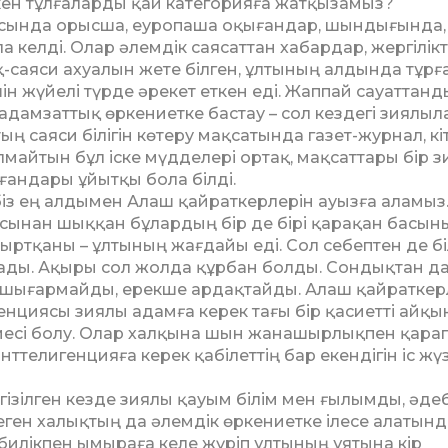
ткен тұл­ғаларды қай категорияға жатқызамыз?
сында орыс­ша, еуропаша оқығандар, шынды­ғында, 
кел­ді. Олар әлемдік саясаттан хабардар, жергілікт
-сая­си ахуалын жете білген, ұлтының алдында тұр­ғ
ін жүйе­лі түрде әрекет еткен еді. Жап­пай сауаттан­
амзаттық өркениетке бастау – сол кездегі зия­лы­
ң саяси білігін көтеру мақсатында газет-жур­нал, кі
лмайтын бұл іске мүдделері ортақ, мақ­саттары бір 
ығандары ұйытқы бола білді.
із ең алдымен Алаш қайраткерлерін ауызға аламыз.
басынан шыққан бұлардың бір де бірі қарақан басын
т­қаны – ұлтының жағдайы еді. Сол себептен де бі­
ады. Ақыры сол жолда құрбан болды. Сондықтан д
н шығар­май­ды, ерекше ардақтайды. Алаш қайраткерл
енциясы зия­лы адамға керек тағы бір қасиетті айқ
иет иесі болу. Олар халқына шын жанашырлықпен қарап
нтте­ли­генцияға керек қабілеттің бар екендігін іс жү
гізіл­ген кезде зиялы қауым білім мен ғылымды, әде­
еген ха­лықтың да әлемдік өркениетке ілесе ала­тын­
би­лікпен ымыраға келе жүріп ұлтының ұятына кір