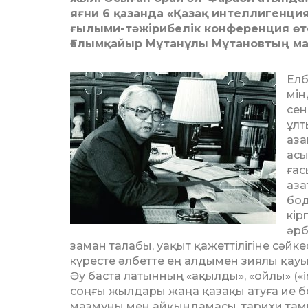
яғни 6 қазанда «Қазақ интеллигенци
ғылыми-тәжірибелік конференция өте
Ғалымқайыр Мұтанұлы Мұтановтың м
Елб
мін
сен
ұлт
аза
асы
ғас
аза
бод
кір
әрб
заман талабы, уақыт қажеттілігіне сәйке
күресте әлбетте ең алдымен зиялы қауы
Әу баста латынның «ақылды», «ойлы» («in
соңғы жылдары жаңа қазақы атуға ие бол
мазмұны мен айқындамасы, тарихи та­м