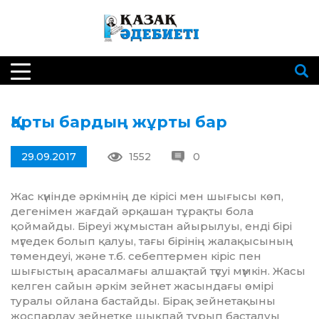
Қарты бардың жұрты бар
29.09.2017
1552
0
Жас күнінде әркімнің де кірісі мен шығысы көп,
дегенімен жағдай әрқашан тұрақты бола
қоймайды. Біреуі жұмыстан айырылуы, енді бірі
мүгедек болып қалуы, тағы бірінің жалақысының
төмендеуі, және т.б. себептермен кіріс пен
шығыстың арасалмағы алшақтай түсуі мүмкін. Жасы
келген сайын әркім зейнет жасындағы өмірі
туралы ойлана бастайды. Бірақ зейнетақыны
жоспарлау зейнетке шықпай тұрып басталуы