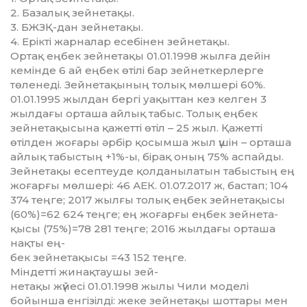
2. Базалық зейнетақы.
3. БЖЗҚ-дан зейнетақы.
4. Ерікті жарналар есебінен зей­нетақы.
Ортақ еңбек зейнетақы 01.01.1998 жылға дейін
кемінде 6 ай еңбек өтілі бар зейнет­кер­лер­ге
төленеді. Зейнетақының то­лық мөлшері 60%.
01.01.1995 жыл­дан бергі уақыттан кез кел­ген 3
жылдағы орташа айлық та­быс. Толық еңбек
зейнетақы­сы­на қажетті өтіл – 25 жыл. Қа­жет­ті
өтілден жоғары әрбір қо­сым­ша жыл үшін – орташа
ай­лық табыстың +1%-ы, бірақ оның 75% аспайды.
Зейнетақы есеп­теуде қолданылатын табыс­тың ең
жоғарғы мөлшері: 46 АЕК. 01.07.2017 ж, бастап; 104
374 теңге; 2017 жылғы толық ең­бек зейнетақысы
(60%)=62 624 тең­ге; ең жоғарғы еңбек зейне­т­а­
қысы (75%)=78 281 теңге; 2016 жыл­дағы орташа
нақты ең-
бек зей­нетақысы =43 152 теңге.
Міндетті жинақтаушы зей­­-
не­т­ақы жүйесі 01.01.1998 жылы Чи­ли моделі
бойынша енгізілді: же­ке зейнетақы шоттары мен