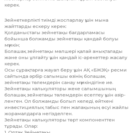
керек.
Зейнеткерлікті тиімді жос­пар­лау үшін мына
жайттарды ес­керу керек:
Қолданыстағы зейнетақы бағ­­дарламасы
бойынша болжам­ды зейнетақы қандай болуы
мүм­­кін;
Болашақ зейнетақы мөлшері қа­лай анықталады
және оны ұл­ғайту үшін қандай іс-әрекеттер жа­салу
керек.
Осы сұрақтарға жауап беру үшін АҚ «БЖЗҚ» ресми
сайтын­да әрбір салымшы өзінің бола­шақ
зейнетақы төлемдерін санау мүм­кіндігіне ие.
Зейнетақы калькуляторы же­ке салымшының
болашақ зей­не­тақы төлемдерін есептеу үшін әзір­
ленген. Ол болжамды болып ке­леді, өйткені
инвестициялық та­быс пен жалақының өсуі жай­лы
жорамалдарға негізделген.
Зейнетақы калькуляторы төрт компоненттен
тұрады. Олар:
1. Ортақ Зейнетақы.