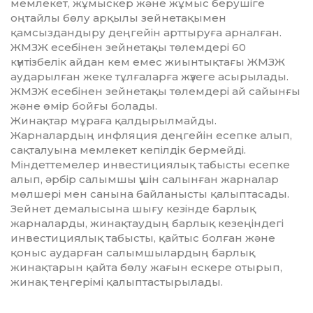
мемлекет, жұ­мыскер және жұмыс берушіге
оңтайлы бөлу арқылы зейнета­қы­мен
қамсыздандыру деңгейін арт­тыруға арналған.
ЖМЗЖ есебінен зейнетақы тө­лемдері 60
күнтізбелік айдан кем емес жиынтықтағы ЖМЗЖ
ау­дарылған жеке тұлғаларға жү­зеге асырылады.
ЖМЗЖ есебінен зейнетақы тө­лемдері ай сайынғы
және өмір бойғы болады.
Жинақтар мұраға қалдырыл­май­ды.
Жарналардың инфляция деңгейін есепке алып,
сақталуы­на мемлекет кепілдік бермейді.
Міндеттемелер инвестиция­лық табысты есепке
алып, әрбір са­лымшы үшін салынған жарна­лар
мөлшері мен санына байла­ныс­ты қалыптасады.
Зейнет демалысына шығу ке­зін­де барлық
жарналарды, жи­нақ­таудың барлық кезеңіндегі
ин­вестициялық табысты, қайтыс бол­ған және
қоныс аударған са­лым­шылардың барлық
жинақта­рын қайта бөлу жағын ескере отырып,
жинақ теңгерімі қалып­тастырылады.