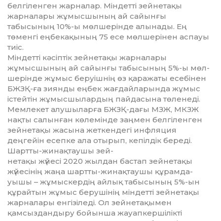
бел­гіленген жарналар. Міндетті зей­нетақы
жарналары жұмыс­шы­ның ай сайынғы
табысының 10%-ы мөлшерінде алынады. Ең
төменгі еңбекақының 75 есе мөл­шерінен аспауы
тиіс.
Міндетті кәсіптік зейнетақы жар­налары
жұмысшының ай сайын­ғы табысының 5%-ы мөл­
шерінде жұмыс беруішнің өз қа­ражаты есебінен
БЖЗҚ-ға зиян­ды еңбек жағдайларында жұ­мыс
істейтін жұмысшылардың пайдасына төленеді.
Мемлекет алушыларға БЖЗҚ-дағы МЗЖ, МКЗЖ
нақты салынған көлемінде заңмен бел­гіленген
зейнетақы жасына жет­кен­дегі инфляция
деңгейін есеп­ке ала отырып, кепілдік береді.
Шартты-жинақтаушы зей-
не­т­ақы жүйесі 2020 жылдан бас­тап зейнетақы
жүйесінің жаңа шарт­ты-жинақтаушы құрам­да­
уышы – жұмыскердің айлық табысы­ның 5%-ын
құрайтын жұмыс беру­шінің міндетті зей­нетақы
жар­налары енгізіледі. Ол зей­не­та­қымен
қамсыздандыру бойын­ша жауапкершілікті