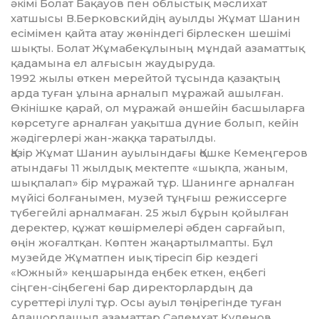
әкімі Болат Бақауов пен облыстық мәс­лихат
хатшысы В.Берковскийдің ауылды Жұмат Шанин
есімімен қайта атау жөніндегі бір­лескен шешімі
шықты. Болат Жұмабекұлы­ның мұндай азаматтық
қадамына ел алғысын жау­дыруда.
1992 жылы өткен мерейтой тұсында қа­зақтың
арда туған ұлына арналып мұражай ашыл­ған.
Өкінішке қарай, ол мұражай ән­шейін басшыларға
көрсетуге арналған уақыт­ша дүние болып, кейін
жәдігерлері жан-жаққа таратылды.
Қазір Жұмат Шанин ауылындағы Қошке Ке­меңгеров
атындағы 11 жылдық мектепте «шық­па, жаным,
шықпалап» бір мұражай тұр. Шанинге арналған
мүйісі болғанымен, музей тұңғыш режиссерге
түбегейлі арналмаған. 25 жыл бұрын қойылған
деректер, құжат көшір­мелері әбден сарғайып,
өңін жоғалтқан. Көп­тен жаңартылмапты. Бұл
музейде Жұматпен иық тіресіп бір кездегі
«Южный» кеңшарында ең­бек еткен, еңбегі
сіңген-сіңбегені бар ди­ректорлардың да
суреттері ілулі тұр. Осы ауыл төңірегінде туған
Алашордашыл азаматтар Сә­лемхат Күленов,