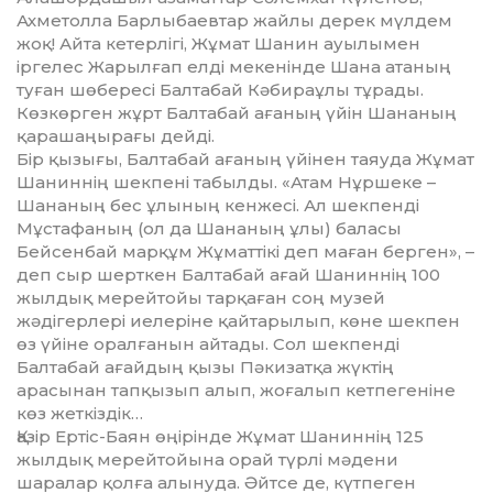
Ахметолла Барлыбаевтар жай­лы дерек мүлдем
жоқ! Айта кетерлігі, Жұмат Шанин ауылымен
іргелес Жарылғап елді мекенінде Шана атаның
туған шөбересі Балтабай Кәбираұлы тұрады.
Көзкөрген жұрт Балтабай ағаның үйін Шананың
қарашаңыра­ғы дейді.
Бір қызығы, Балтабай ағаның үйінен таяуда Жұмат
Шаниннің шекпені табылды. «Атам Нұршеке –
Шананың бес ұлының кен­жесі. Ал шекпенді
Мұстафаның (ол да Ша­наның ұлы) баласы
Бейсенбай марқұм Жұмат­тікі деп маған берген», –
деп сыр шерт­кен Балтабай ағай Шаниннің 100
жылдық мерейтойы тарқаған соң музей
жәдігерлері иелеріне қайтарылып, көне шекпен
өз үйіне оралғанын айтады. Сол шекпенді
Балтабай ағайдың қызы Пәкизатқа жүктің
арасынан тап­қызып алып, жоғалып кетпегеніне
көз жет­кіздік…
Қазір Ертіс-Баян өңірінде Жұмат Ша­ниннің 125
жылдық мерейтойына орай түрлі мәдени
шаралар қолға алынуда. Әйтсе де, күтпеген