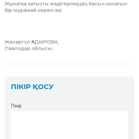
Жұматқа қатысты жәдігерлердің ба­сын қосатын
бір мұражай керек-ақ!
Жанаргүл ҚАДЫРОВА.
Павлодар облысы.
ПІКІР ҚОСУ
Пікір