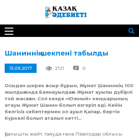
Шаниннің шекпені табылды
15.09.2017
2121
0
Осыдан ширек ғасыр бұрын, Жұмат Шаниннің 100
жылды­ғында Баянауылдағы Жұмат ауылы дүбірлі
той жасаған. Сол кезде «Южный» кеңшарының
атауы Жұмат Шанин болып өзгеріп еді. Кейін
белгісіз себептермен ол ауыл Қапар, бертін
Күркелі болып аталып кетті…
Қуанышты жайт, таяуда ғана Павлодар об­лысы