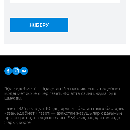
"Қазақ әдебиеті" — Қазақстан Республикасының әдебиет,
мәдениет және өнер газеті. Әр апта сайын, жұма күні
шығады.
Газет 1934 жылдың 10 қаңтарынан бастап шыға бастады.
«Қазақ әдебиеті» газеті — Қазақстан жазушылар одағының
органы ретінде тұңғыш саны 1934 жылдың қаңтарында
жарық көрген.