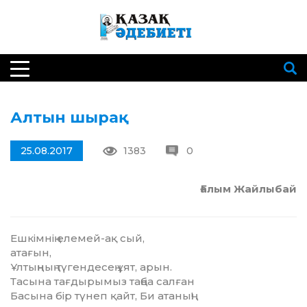
Алтын шырақ
25.08.2017
1383
0
Ғалым Жайлыбай
Ешкімнің елемей-ақ сый,
атағын,
Ұлтыңның түгендесең ұят, арын.
Тасына тағдырымыз таңба салған
Басына бір түнеп қайт, Би атаның!