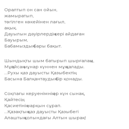
Оралтып он сан ойын,
жамыратып,
төгілген көкейінен лағыл,
ақық.
Дауылын дәуірлердің кері айдаған
Бауырым,
Бабамыздың бары бақыт.
Шындықты шым батырып шырғалаңы,
Мұңайсаң мұнар күннен мұң қалады.
…Рухы қаз дауысты Қазыбектің
Басына Балқантаудың бір қонады.
Соқпағы керуенімнің әр күн сынақ,
Қайтесің,
Қасиетінің нарқын сұрап.
…Қазақтың қаз дауысты Қазыбегі
Алаштың қолындағы Алтын шырақ!