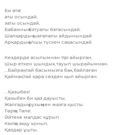
Би ата!
аты осындай,
заты осындай,
Бабамның бәтуалы батасындай.
Шалқардың шағалалы айдынындай
Арқардың алшы түскен сақасындай.
Кездерде асылымнан тірі айырған,
Шыр еткен шындық тауып шырайымнан.
…Байрақтай басымызға бақ байлаған
Қаймақтай қара сөзден қыл айырған.
…Қазыбек!
Қазыбек би қаз дауысты,
Жалғадың рухыңмен жазға қысты.
Төріңе Төле,
Әйтеке малдас құрып
Көліңе аққу қонып,
Қаздар ұшты.