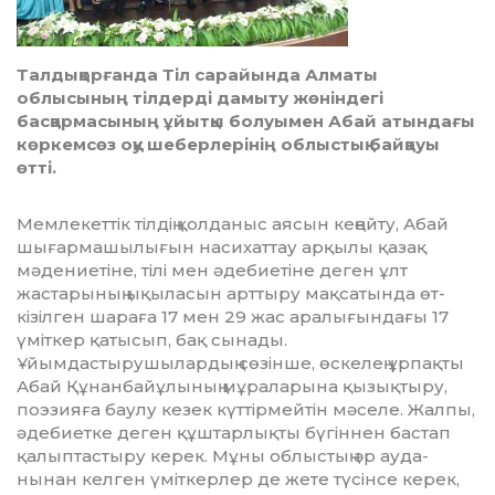
Талдықорғанда Тіл сарайында Алматы
облысының тілдерді дамыту жөніндегі
басқармасының ұйытқы болуымен Абай атындағы
көркемсөз оқу шеберлерінің облыстық байқауы
өтті.
Мемлекеттік тілдің қолданыс аясын кеңейту, Абай
шығарма­шы­лығын насихаттау арқылы қа­зақ
мәдениетіне, тілі мен әде­бие­тіне деген ұлт
жастарының ықы­ласын арттыру мақсатында өт­
кізілген шараға 17 мен 29 жас ара­лығындағы 17
үміткер қаты­сып, бақ сынады.
Ұйымдастырушылардың сө­зін­ше, өскелең ұрпақты
Абай Құ­­нанбайұлының мұраларына қы­зықтыру,
поэзияға баулу кезек күт­тірмейтін мәселе. Жалпы,
әде­­биетке деген құштарлықты бү­гіннен бастап
қалыптастыру керек. Мұны облыстың әр ау­да­
нынан келген үміткерлер де жете түсінсе ке­рек,