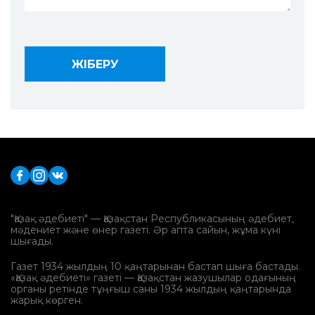
"Қазақ әдебиеті" — Қазақстан Республикасының әдебиет,
мәдениет және өнер газеті. Әр апта сайын, жұма күні
шығады.
Газет 1934 жылдың 10 қаңтарынан бастап шыға бастады.
«Қазақ әдебиеті» газеті — Қазақстан жазушылар одағының
органы ретінде тұңғыш саны 1934 жылдың қаңтарында
жарық көрген.