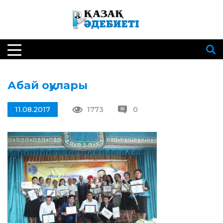
Абай оқулары
11.08.2017
1773
0