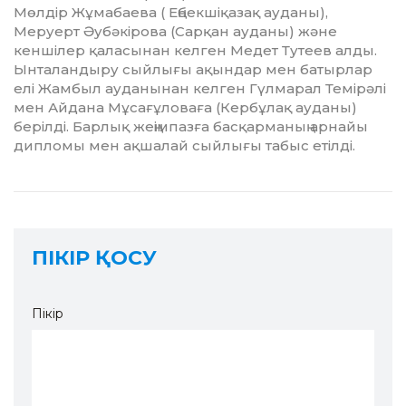
Мөлдір Жұмабаева ( Еңбекшіқазақ ауданы),
Меруерт Әубәкірова (Сарқан ауда­ны) және
кеншілер қаласы­нан келген Медет Тутеев алды.
Ын­таландыру сыйлығы ақындар мен батырлар
елі Жамбыл ауданынан келген Гүлмарал Темірәлі
мен Айдана Мұсағұловаға (Кер­бұлақ ауданы)
берілді. Барлық жеңімпазға басқарманың арнайы
дипломы мен ақшалай сыйлығы табыс етілді.
ПІКІР ҚОСУ
Пікір