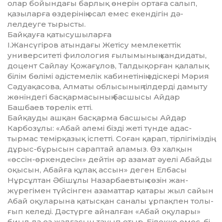
олар бойындағы барлық өне­рін ортаға салып,
қазыларға өз­дерінің осал емес екендігін дә­
лелдеуге тырысты.
Байқауға қатысушыларға
І.Жан­сүгіров атындағы Жетісу мем­лекеттік
университеті фи­лоло­гия ғылымының кандидаты,
доцент Сайлау Қожағұлов, Тал­­дықорған қалалық
білім бө­лімі әдістемелік кабинетінің әдіс­кері Мәрия
Сәдуақасова, Ал­маты облысының тілдерді дамыту
жөніндегі басқармасының басшысы Айдар
Башбаев төрелік етті.
Байқауды ашқан басқарма басшысы Айдар
Карбозұлы: «Абай әлемі бізді жеті түнде адас­
тырмас темірқазық іспетті. Со­ған қарап, тірлігіміздің
дұрыс-бұрысын сараптай аламыз. Өз хал­қын
«өссін-өркендесін» дей­тін әр азамат әуелі Абайды
оқы­сын, Абайға құлақ ассын» деген Елбасы
Нұрсұлтан Әбішұлы Назарбаевтың сөзін жан-
жүрегі­мен түйсінген азаматтар қатары жыл сайын
Абай оқуларына қа­тыс­қан саналы ұрпақпен толы­
ғып келеді. Дәстүрге айналған «Абай оқулары»
биыл да өз жал­ғасын тауып отыр. Білекке емес, бі­