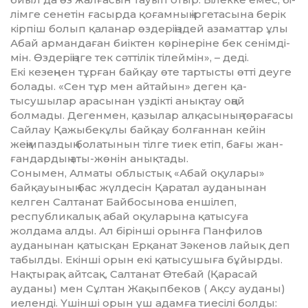
лімге сенетін ғасырда қоғам­ның іргетасына берік
кірпіш бо­лып қа­ланар өздеріңіздей аза­мат­тар ұлы
Абай армандаған биік­тен кө­рінеріне бек сенім­ді­
мін. Өзде­ріңіз­ге тек сәттілік ті­леймін», – деді.
Екі кезеңнен тұрған байқау өте тартысты өтті деуге
болады. «Сен тұр мен айтайын» деген қа­
тысушылар арасынан үздікті анық­тау оңай
болмады. Дегенмен, қазылар алқасының төр­ағасы
Сайлау Қажыбекұлы бай­қау болғаннан кейін
жеңімпаздың бо­латынын тілге тиек етіп, бағы жан­
ғандардың аты-жөнін анық­тады.
Сонымен, Алматы облыстық «Абай оқулары»
байқауының бас жүлдесін Қаратал ауданынан
келген Салтанат Байбосынова еншілеп,
республикалық абай оқуларына қатысуға
жолдама алды. Ал бірінші орынға Панфилов
ауданынан қатысқан Ерқанат Зәкенов лайық деп
табылды. Екінші орын екі қатысушыға бұйырды.
Нақтырақ айтсақ, Салтанат Өтебай (Қарасай
ауданы) мен Сұлтан Жақыпбеков ( Ақсу ауданы)
иеленді. Үшінші орын үш адамға тиесілі болды: