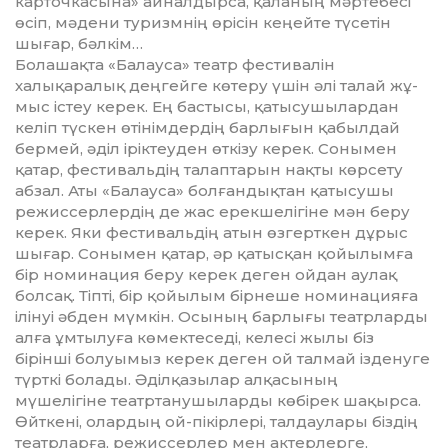
карточкасына» айналдырса, қаланың мәртебесі
өсіп, мәдени туризмнің өрісін кеңейте түсетін
шығар, бәлкім…
Болашақта «Балауса» театр фестивалін
халықаралық дең­гей­ге көтеру үшін әлі талай жұ­
мыс істеу керек. Ең бастысы, қа­тысу­шылардан
келіп түскен өтінімдердің барлығын қабылдай
бермей, әділ іріктеуден өткізу керек. Сонымен
қатар, фести­ва­ль­дің талаптарын нақты көрсету
абзал. Аты «Балауса» болған­дық­тан қатысушы
режиссерлердің де жас ерекшелігіне мән беру
керек. Яки фестивальдің атын өзгерткен дұрыс
шығар. Сонымен қатар, әр қатысқан қойылымға
бір номинация беру керек деген ойдан аулақ
болсақ. Тіпті, бір қойылым бірнеше номинацияға
ілінуі әбден мүмкін. Осының барлығы театрларды
алға ұмтылуға көмек­теседі, келесі жылы біз
бірінші болуымыз керек деген ой талмай ізденуге
түрткі болады. Әділқа­зылар алқасының
мүшелігіне театртанушыларды көбірек ша­қырса.
Өйткені, олардың ой-пікірлері, талдаулары біздің
теа­тр­ларға, режиссерлер мен актерлерге,