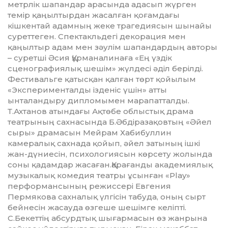
метрлік шапандар арасында адасып жүрген
темір қаңылтырдан жасалған қоғам­дағы
кішкентай адамның жеке трагедиясын шынайы
суреттеген. Спектакльдегі декорация мен
қаңылтыр адам мен зәулім шапандардың авторы
– суретші Әсия Құрманалинаға «Ең үздік
сценографиялық шешім» жүлдесі әділ берілді.
Фестивальге қатысқан қалған төрт қойылым
«Эксперименталды ізденіс үшін» атты
ынталандыру дипломымен марапатталды.
Т.Ахтанов атындағы Ақтөбе облыстық драма
театрының сахнасында Б.Әбдіразақовтың «Әйел
сыры» драмасын Мейрам Хабибуллин
камералық сахнада қо­йып, әйел затының ішкі
жан-дүниесін, психологиясын көрсету жолында
соны қадамдар жасаған.Қарағанды академиялық
музы­ка­лық комедия театры ұсынған «Play»
перформансының режис­сері Евгения
Пермякова са­хна­лық үлгісін табуда, оның сырт
бейнесін жасауда өзгеше шешімге келіпті.
С.Бекеттің абсурдтық шығармасын өз жанрына