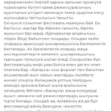
көрерменмен тікелей қарым-қатынас орнатуға
тырысқаны бүгінгі қазақ режис­сурасының
еуропалық үлгідегі заманауи театр үрдісіне ілесу
жолындағы талпынысын танытты.
Екі күнге созылған фестиваль мазмұны бай. Ең
бастысы, жастар бір-бірімен танысты, бірі­нің
жұмысын бірі көрді. Әділқа­зылар алқасының
пікірін білді, байыппен тыңдады. Осыдан ке­йін
олардың арасында шығар­ма­шылық бәсекелестік
басталады. Ал бәсекелестік оларды жаңа
экспериметтерге жетелеп, шы­ғар­­машылық
тұрғыдан толысу­ға ық­пал етеді. Сондықтан бұл
фестивальдің өмірі ұзақ болса екен деген ниет-
тілегіміз бар. «Ба­лауса» осы формат пен бағыт­тан
алшақтамай жыл сайын жас­тарды Ақтөбеге
жинап отырса, болашақта ұлттық театрдың
әлемдік аренаға батыл шыға алатынына
сенімдіміз. Өйткені, «Балауса» жаңа есімдерді
ашып, заманға сай режиссерлердің шығуына
түрткі болады. Сондай-ақ, Ақтөбенің өзі де бұл
фес­ти­вальді өзінің брендіне, «визиттік