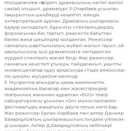
Молдағалиев «Қасірет» драмасының негізгі желіні
сақтай отырып, драматург Р.Отарбаев ұсынған
тақырыптық шеңберді кеңейтіп, өзіндік
интерпретация құрған. Драмалық шығарманы
едәуір қысқартып, бұрынғы спек­­такльдердің
формасынан бас тартып, реалистік бағыттан
бөлек жаңа шешімдер қолданған. Режиссер
сахналық шарттылық­тың жүйелі жолын тауып, ой
қақтығысына, ішкі драматизмге негізделген
күрделі спектакль жасай білді. Жас режиссер
сахна­лық кеңістікті ұтымды пайдаланып, ұқыпты
мизансценалар құ­ру арқасында «Үздік режис­сер­
лік шешім» жүлдесіне иеленді.
Ғ. Мүсірепов атындағы қазақ мемлекеттік
академиялық Балалар мен жасөспірімдер
театрының жанынан құралған «EGO» театр
лабораториясы ұсынған «Ол» моноспектаклін
фестивальдің жаңалығы деуге толық негіз бар.
Жас режиссер Ерлан Кәрібаев пен актер Данияр
Базарқұловтың шы­ғармашылық тондемі үй­ле­сім­
ді шыққан. Актер Д.Ба­зар­құ­л­ов­­тың кейіпкері