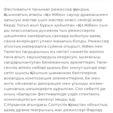
Фестивальге танымал режиссер Қуандық
Қасымовтың атақты «Қыз Жібек» саунд-драмасымен
қатысуы жастар үшін мастер-класс секілді әсер
берді. Тоғыз жыл бұрын қойылған «Қыз Жібек» сын­
ды классикалық дү­ние­нің тың режиссерлік
шешім­мен ка­ме­ралық сахнада қойылуы қазақ
сахна өнеріндегі үлкен жаңалық болды. Режиссер
эпос­тық матер­иалға сүйене отырып, Жібек пен
Төлеген тағдырының ең негізгі сюжеттік желісін
ғана алып, ға­шық­тардың кездесуін, қызғаныш
салдарынантуған Бекежанның әрекеттерін, Төле­
геннің өлімін не­бәрі қырық бес минут ішінде көр­
сетіп шықты.Қойылым шаманизм белгілеріне,
вокалдық композиция элемент­теріне, би мен
әнге, ойнамалы декорация мен ұтымды мизан­
сценалық шешімдерге құрылған. Сол се­беп­­ті де
оның «Балауса» фес­ти­валінде үздік спектакль
номинациясын иеленуі заңды еді.
С.Мұқанов атындағы Солтүс­тік Қазақстан облыстық
қазақ драма театрының жас режиссері Фархад