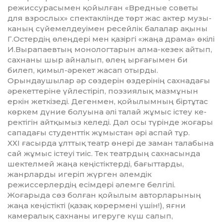
режиссурасымен қойылған «Вредные советы
для взрослых» спек­­так­лінде төрт жас актер му­зы­
каның сүйемелдеуімен ре­сей­лік балалар ақыны
Г.Остер­дің өлеңдері мен қазіргі «жаңа драма» өкілі
И.Вырапаевтың монологтарын алма-кезек айтып,
сах­наны шыр айналып, өлең ырға­ғымен би
билеп, қимыл-әрекет жасап отырды.
Орындаушылар әр сөздерін өздерінің сахнадағы
әрекеттеріне үйлес­тіріп, поэзиялық мазмұнын
еркін жеткізеді. Дегенмен, қойылым­ның біртұтас
көркем дүние болуына әлі талай жұмыс істеу ке­
рек­тігін айтқымыз келеді. Дәл осы түрінде жоғары
сападағы сту­денттік жұмыстан әрі аспай тұр.
ХХІ ғасырда ұлттық театр өн­ері де заман талабына
сай жұмыс істеуі тиіс. Тек театрдың сах­насында
шектелмей жаңа кеңістіктерді, бағыттарды,
жанрларды игеріп жүрген әлемдік
режиссерлердің есімдері әлемге белгілі.
Жоғарыда сөз болған қойылым авторларының
жаңа кеңістікті (қазақ көрермені үш­ін!), яғни
камералық сахнаны игеру­ге күш салып,