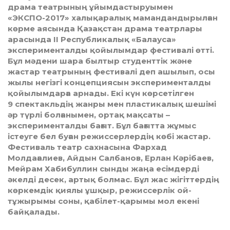
драма театрының ұйымдастыруымен
«ЭКСПО-2017» халықаралық мамандандырылған
көрме аясында Қазақстан драма театрлары
арасында II Республикалық «Балауса»
эксперименталды қойылымдар фестивалі өтті.
Бұл мәдени шара былтыр студенттік және
жастар театрының фестивалі деп ашылып, осы
жылы негізгі концепциясын эксперименталды
қойылымдарға арнады. Екі күн көрсетілген
9 спектакльдің жанры мен пластикалық шешімі
әр түрлі болғанымен, ортақ мақсаты –
эксперименталды бағыт. Бұл бағытта жұмыс
істеуге бел буған режиссерлердің көбі жастар.
Фестиваль театр сахнасына Фархад
Молдағалиев, Айдын Салбанов, Ерлан Кәрібаев,
Мейрам Хабибуллин сынды жаңа есімдерді
әкелді десек, артық болмас. Бұл жас жігіттердің
көркемдік қиялы ұшқыр, режиссерлік ой-
тұжырымы соны, қабілет-қарымы мол екені
байқалады.