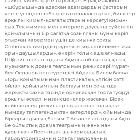
сәйкес үйлестіруге тырысқан. Бірақ махаббат
үшбұрышында адасқан адамдардың бастарын
үстел үс­тін­дегі табақтарға орналастырып, бишілер
арқылы қимыл-қоз­ғалыстарын көрсетуі қи­­сын­­
сыз. Тек мимика мен ак­тер­лер даусына сүйенген
қойы­лымның бір сағатқа созылғаны бұны көріп
отырған көрермен үшін де қиынға соқты.
Спектакль театрдың ізденісін көрсет­кенімен, жас
орындаушылардың өнерін толық аша алмады.
Ш.Құсайынов атындағы Ақ­мола облыстық қазақ
музыкалық драма театрының режиссері Мұ­рат­
бек Оспанов пен суретшісі Айдана Бисембаева
«Тор» қойы­лы­мының пластикалық үлгісін сәтті
ойлап, қойылымның бас­тауы мен соңында
жарықты сахна төрінде орналасқан торға түсіруі
арқылы әсерлі мизансценалар жасаған. Бірақ
кейіпкерлер режиссер тарапынан толық па­
йымдау таппағандықтан актер­лер­дің ойынында
бірсарындылық басым. Т.Ахтанов атындағы Ақ­тө­
бе облыстық драма театрының жанынан
құрылған «Лестница» шығармашылық
лаборатория­сының Ольга Павлованың