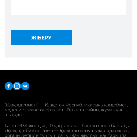
"Қазақ әдебиеті" — Қазақстан Республикасының әдебиет,
мәдениет және өнер газеті. Әр апта сайын, жұма күні
шығады.
Газет 1934 жылдың 10 қаңтарынан бастап шыға бастады.
«Қазақ әдебиеті» газеті — Қазақстан жазушылар одағының
органы ретінде тұңғыш саны 1934 жылдың қаңтарында