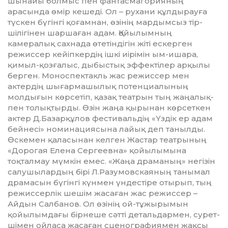
шынайы болмыс пен фантас­ма­го­рия­ның
арасында өмір кешеді. Ол – рухани құлдырауға
түскен бүгінгі қо­ғам­нан, өзінің мардымсыз тір­
шілігінен шаршаған адам. Қойы­лымның
камералық сахнада өте­тіндігін жіті ескерген
режиссер кейіпкердің ішкі иірімін ым-ишара,
қимыл-қозғалыс, ды­быстық эффектілер арқылы
бер­ген. Моноспектакль жас режиссер мен
актердің шығарма­шы­лық потенциалы­ның
молды­ғын көр­сетіп, қазақ театрын тың жаңа­лық­
пен толықтырды. Өзін жаңа қырынан көрсеткен
актер Д.Ба­зар­құлов фестивальдің «Үздік ер адам
бейнесі» номинациясына лайық деп танылды.
Өскемен қаласынан келген Жастар театрының
«Дорогая Еле­­на Сергеевна» қойылымына
тоқталмау мүмкін емес. «Жаңа драманың» негізін
салушы­лар­дың бірі Л.Разумовскаяның танымал
драмасын бүгінгі күнмен үндестіре отырып, тың
режиссер­лік шешім жасаған жас режиссер –
Айдын Салбанов. Ол өзінің ой-тұжырымын
қойылымдағы бірнеше сәтті детальдармен, су­рет­
шімен ойласа жасаған сценографиямен жақсы