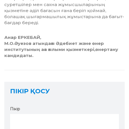
суретшілер мен сахна жұ­мыс­шыларының
қызметіне әділ бағасын ғана беріп қоймай,
болашақ шығармашылық жұ­мыс­тарына да бағыт-
бағдар береді.
Анар ЕРКЕБАЙ,
М.О.Әуезов атындағы
Әдебиет және өнер
институтының
аға ғылыми қызметкері,
өнертану
кандидаты.
ПІКІР ҚОСУ
Пікір