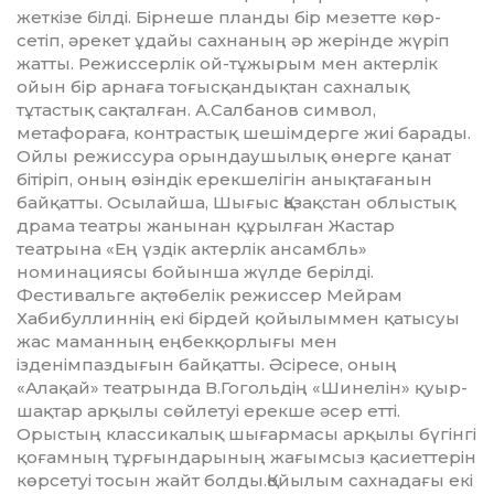
жеткізе білді. Бірнеше планды бір мезетте көр­
сетіп, әрекет ұдайы сахнаның әр жерінде жүріп
жатты. Режис­сер­лік ой-тұжырым мен актерлік
ойын бір арнаға тоғысқандықтан сахналық
тұтастық сақталған. А.Салбанов символ,
метафораға, контрастық шешімдерге жиі барады.
Ойлы режиссура орын­дау­шы­лық өнерге қанат
бітіріп, он­ың өзіндік ерекшелігін анық­­­тағанын
байқатты. Осылай­ша, Шығыс Қазақстан облыстық
драма театры жанынан құрылған Жастар
театрына «Ең үздік актерлік ансамбль»
номинациясы бойынша жүлде берілді.
Фестивальге ақтөбелік режиссер Мейрам
Хабибуллиннің екі бірдей қойылыммен қатысуы
жас маманның еңбекқорлығы мен
ізденімпаздығын байқатты. Әсіресе, оның
«Алақай» театрын­да В.Гогольдің «Шинелін» қуыр­
шақтар арқылы сөйлетуі ерекше әсер етті.
Орыстың классикалық шығармасы арқылы бүгінгі
қоғам­ның тұрғындарының жа­ғым­сыз қасиеттерін
көрсетуі то­сын жайт болды.Қойылым сахнадағы екі