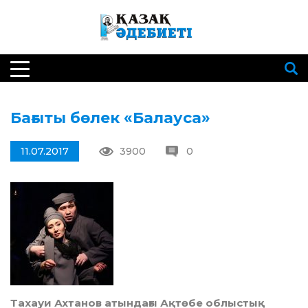
Бағыты бөлек «Балауса»
11.07.2017
3900
0
Тахауи Ахтанов атындағы Ақтөбе облыстық