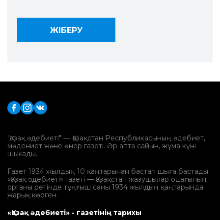
"Қазақ әдебиеті" — Қазақстан Республикасының әдебиет,
мәдениет және өнер газеті. Әр апта сайын, жұма күні
шығады.
Газет 1934 жылдың 10 қаңтарынан бастап шыға бастады.
«Қазақ әдебиеті» газеті — Қазақстан жазушылар одағының
органы ретінде тұңғыш саны 1934 жылдың қаңтарында
жарық көрген.
«Қазақ әдебиеті» - газетінің тарихы