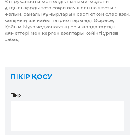
Ұлт руханияты мен елдік ғылыми-мәдени
құндылықтарды таза сақтап қалу жолына жастық
жалын, саналы ғұмырларын сарп еткен олар қазақ
халқының шынайы патриоттары еді. Әсіресе,
Қайым Мұхамедхановтың осы жолда тартқан
қияметтері мен көрген азаптары кейінгі ұрпаққа
сабақ.
ПІКІР ҚОСУ
Пікір