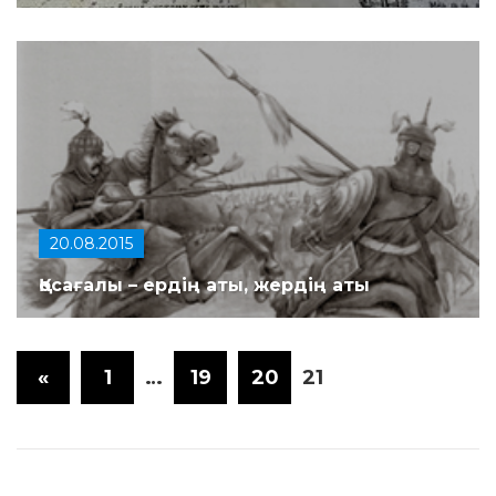
20.08.2015
Қосағалы – ердің аты, жердің аты
«
1
…
19
20
21