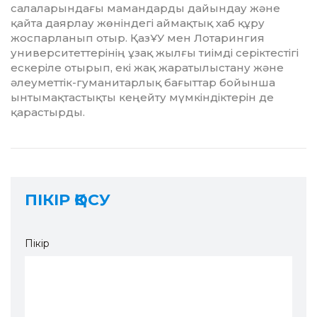
салаларындағы мамандарды дайындау және
қайта даярлау жөнін­де­гі аймақтық хаб құру
жоспарланып отыр. ҚазҰУ мен Лотарингия
университеттерінің ұзақ жылғы тиімді серіктестігі
ескеріле оты­рып, екі жақ жаратылыстану және
әлеу­меттік-гуманитарлық бағыттар бо­йынша
ынтымақтастықты кеңейту мүмкін­діктерін де
қарастырды.
ПІКІР ҚОСУ
Пікір