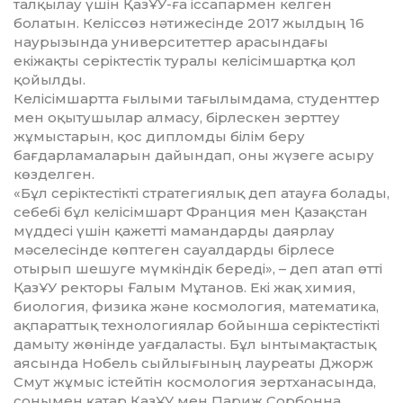
талқылау үшін ҚазҰУ-ға іссапармен келген
болатын. Келіссөз нә­ти­жесінде 2017 жылдың 16
наурызында университеттер арасындағы
екіжақты се­рік­тестік туралы келісімшартқа қол
қойылды.
Келісімшартта ғылыми тағылымдама, студенттер
мен оқытушылар алмасу, бір­лес­кен зерттеу
жұмыстарын, қос дипломды білім беру
бағдарламаларын дайындап, оны жүзеге асыру
көзделген.
«Бұл серіктестікті стратегиялық деп атау­ға болады,
себебі бұл келісімшарт Фран­ция мен Қазақстан
мүддесі үшін қа­жетті мамандарды даярлау
мәселесінде көптеген сауалдарды бірлесе
отырып шешуге мүмкіндік береді», – деп атап өтті
ҚазҰУ ректоры Ғалым Мұтанов. Екі жақ химия,
биология, физика және космология, математика,
ақпараттық технологиялар бойынша серіктестікті
дамыту жөнінде уағдаласты. Бұл ынтымақтастық
аясында Нобель сыйлығының лауреаты Джорж
Смут жұмыс істейтін космология зертхана­сында,
сонымен қатар ҚазҰУ мен Париж Сор­бонна