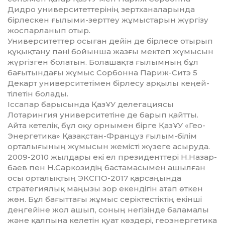
Дидро университеттерінің зерт­­­ханаларында
бірлескен ғылыми-зерт­теу жұмыстарын жүргізу
жоспарланып отыр.
Университеттер осыған дейін де бірлесе отырып
құқықтану пәні бойынша жазғы мектеп жұмысын
жүргізген болатын. Бо­ла­шақта ғылымның бұл
бағытындағы жұ­мыс Сорбонна Париж-Ситэ 5
Декарт уни­верси­те­тімен бірлесу арқылы кеңей­
тіле­тін болады.
Іссапар барысында ҚазҰУ делегациясы
Лотарингия университетіне де барып қайт­ты.
Айта кетелік, бұл оқу орнымен бір­ге ҚазҰУ «Гео-
Энергетика» Қазақстан-Фран­­цуз ғылым-білім
орталығының жұ­мы­сын жемісті жүзеге асыруда.
2009-2010 жылдары екі ел президенттері Н.Назар­
баев пен Н.Саркозидің бастамасымен ашыл­ған
осы орталықтың ЭКСПО-2017 қар­саңын­да
стратегиялық маңызы зор екен­дігін атап өткен
жөн. Бұл бағыттағы жұ­мыс серіктестіктің екінші
деңгейіне жол ашып, соның негізінде баламалы
және қалпына келетін қуат көздері, гео­энергетика