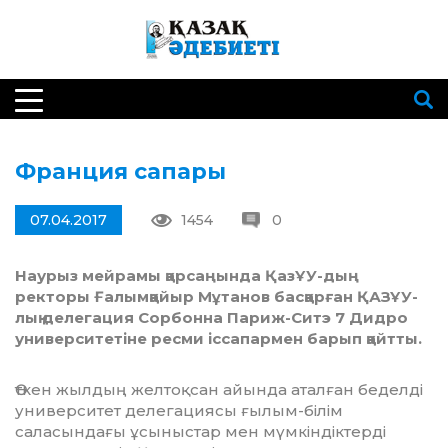
Франция сапары
07.04.2017
1454
0
Наурыз мейрамы қарсаңында ҚазҰУ-дың
ректоры Ғалымқайыр Мұтанов басқарған ҚАЗҰУ-
лық делегация Сорбонна Париж-Ситэ 7 Дидро
университетіне ресми іссапармен барып қайтты.
Өткен жылдың желтоқсан айында атал­ған беделді
университет делегациясы ғылым-білім
саласындағы ұсыныстар мен мүмкіндіктерді