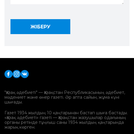
"Қазақ әдебиеті" — Қазақстан Республикасының әдебиет,
мәдениет және өнер газеті. Әр апта сайын, жұма күні
шығады.
Газет 1934 жылдың 10 қаңтарынан бастап шыға бастады.
«Қазақ әдебиеті» газеті — Қазақстан жазушылар одағының
органы ретінде тұңғыш саны 1934 жылдың қаңтарында
жарық көрген.