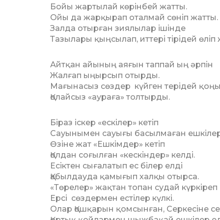
Бойы жартылай көрінбей жатты.
Ойы да жарқырап оталмай сөніп жатты.
Залда отырған зиялылар ішінде
Тазылары қыңсылап, иттері тірідей өліп 
Айтқан айының аяғын таппай ың әрпін
Жалғап ыңырсып отырды.
Мағынасыз сөздер күйген терідей қоң
Қолайсыз «аураға» толтырды.
Біраз іскер «ескілер» кетіп
Сауынымен сауығы басылмаған ешкілер 
Өзіне жат «Ешкімдер» кетіп
Қолдан соғылған «кескіндер» келді.
Есіктен сығалатып ес білер елді
Қабылдауда қамығып халқы отырса.
«Төрелер» жақтан топан судай күркіреп
Ерсі сөздермен естілер күлкі.
Олар Қошқарын қомсынған, Серкесіне се
Қортық қойлармен шыжбақай ешкілер ед