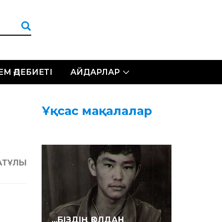
ЛЕМ ӘДЕБИЕТІ
АЙДАРЛАР
Ұқсас мақалалар
ЗАТҰЛЫ
...БІЗДІҢ ҚОЛДАН