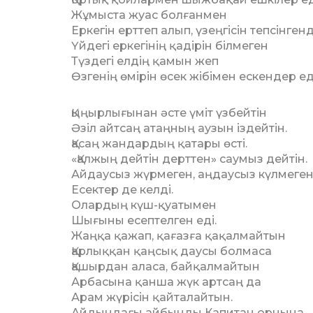
Жұмыста жуас болғанмен
Еркегін ерттеп алып, үзеңгісін тепсінгенд
Үйдегі еркегінің қадірін білмеген
Түздегі елдің қамын жеп
Өзгенің өмірін өсек жібімен ескендер ед
Қыңырлығынан әсте үміт үзбейтін
Әзіл айтсаң атаңның аузын іздейтін.
Қасаң жандардың қатары өсті.
«Қалжың дейтін дерттен» саумыз дейтін.
Айдаусыз жүрмеген, аңдаусыз күлмеген
Есектер де келді.
Олардың күш-қуатымен
Шығыны есептелген еді.
Жаңқа қажап, қағазға қақалмайтын
Қарлыққан қаңсық даусы болмаса
Қашырдан аласа, байқалмайтын
Арбасына қанша жүк артсаң да
Арам жүрісін қайталайтын.
Айдындағы айбынды Капитан орнына