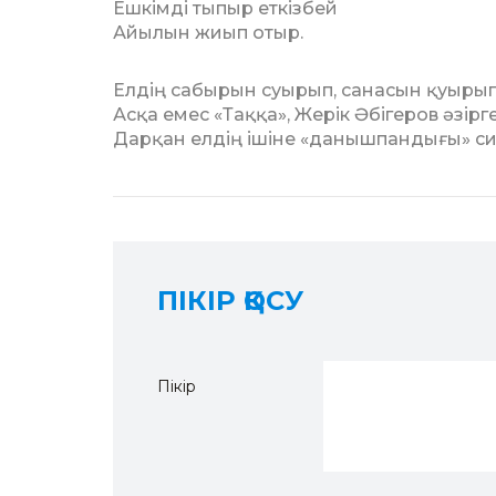
Ешкімді тыпыр еткізбей
Айылын жиып отыр.
Елдің сабырын суырып, санасын қуырып
Асқа емес «Таққа», Жерік Әбігеров әзірг
Дарқан елдің ішіне «данышпандығы» си
ПІКІР ҚОСУ
Пікір