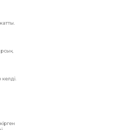
жатты.
ырсық
келді.
кірген
і.