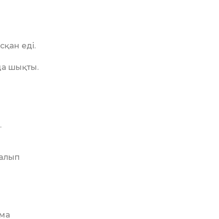
қан еді.
да шықты.
.
 алып
 ма