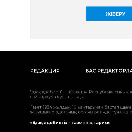
РЕДАКЦИЯ
БАС РЕДАКТОРЛ
"Қазақ әдебиеті" — Қазақстан Республикасының 
сайын, жұма күні шығады.
Газет 1934 жылдың 10 қаңтарынан бастап шыға ба
жазушылар одағының органы ретінде тұңғыш с
«Қазақ әдебиеті» - газетінің тарихы