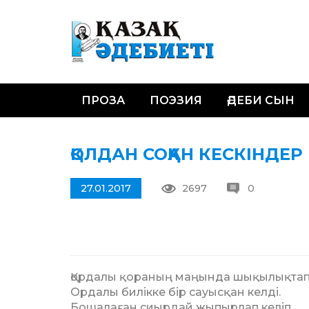
ПРОЗА
ПОЭЗИЯ
ӘДЕБИ СЫН
ҚОЛДАН СОҚҚАН КЕСКІНДЕР
27.01.2017
2697
0
Қордалы қораның маңында шықылықтап
Ордалы билікке бір сауысқан келді.
Бошалаған сиырдай жыпырлап келіп