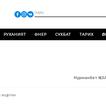
РУХАНИЯТ
ӨНЕР
СҰХБАТ
ТАРИХ
Ә
Нұрманбет ҚИ
 жүрген