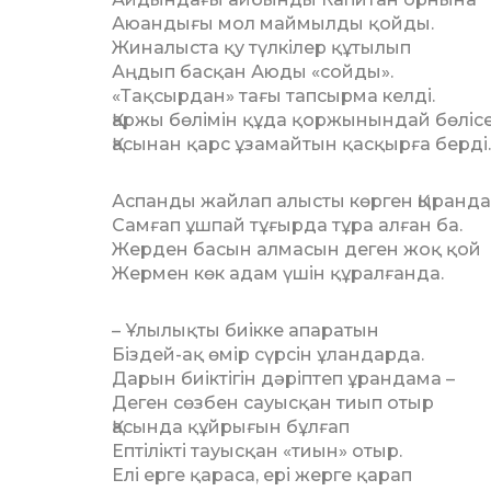
Аюандығы мол маймылды қойды.
Жиналыста қу түлкілер құтылып
Аңдып басқан Аюды «сойды».
«Тақсырдан» тағы тапсырма келді.
Қаржы бөлімін құда қоржынындай бөлісе
Қасынан қарс ұзамайтын қасқырға берді.
Аспанды жайлап алысты көрген Қыранд
Самғап ұшпай тұғырда тұра алған ба.
Жерден басын алмасын деген жоқ қой
Жермен көк адам үшін құралғанда.
– Ұлылықты биікке апаратын
Біздей-ақ өмір сүрсін ұландарда.
Дарын биіктігін дәріптеп ұрандама –
Деген сөзбен сауысқан тиып отыр
Қасында құйрығын бұлғап
Ептілікті тауысқан «тиын» отыр.
Елі ерге қараса, ері жерге қарап