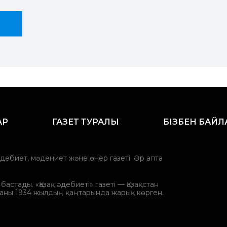
АР
ГАЗЕТ ТУРАЛЫ
БІЗБЕН БАЙ
әдебиет, мәдениет және өнер газеті. Әр апта
стады. «Қазақ әдебиеті» газеті — Қазақстан
аны 1934 жылдың қаңтарында жарық көрген.