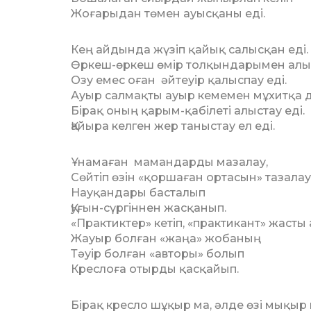
Жоғарыдан төмен ауысқаны еді.
Кең айдында жүзіп қайық салысқан еді.
Өркеш-өркеш өмір толқындарымен алыс
Озу емес оған әйтеуір қалыспау еді.
Ауыр салмақты ауыр кемемен мұхитқа 
Бірақ оның қарым-қабілеті алыстау еді.
Қайыра келген жер таныстау ел еді.
Ұнамаған мамандарды мазалау,
Сөйтіп өзін «қоршаған ортасын» тазалау
Науқандары басталып
Қуғын-сүргіннен жасқанып.
«Практиктер» кетіп, «практикант» жасты
Жауыр болған «жаңа» жобаның
Тәуір болған «авторы» болып
Креслоға отырды қасқайып.
Бірақ кресло шұқыр ма, әлде өзі мықыр