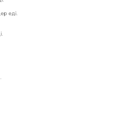
ер еді.
і.
.