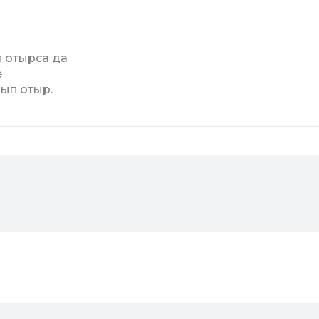
 отырса да
е
ып отыр.