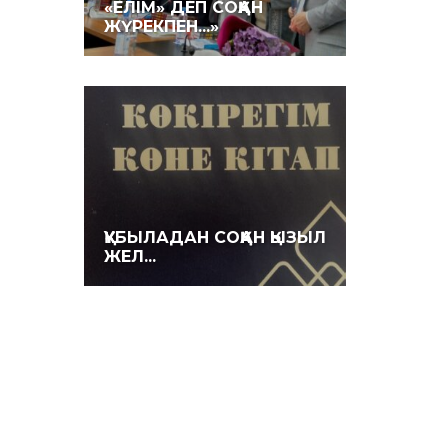
«ЕЛІМ» ДЕП СОҚҚАН
ЖҮРЕКПЕН...»
ҚҰБЫЛАДАН СОҚҚАН ҚЫЗЫЛ
ЖЕЛ...