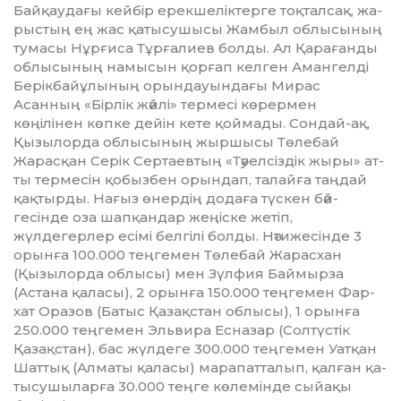
Байқаудағы кейбір ерекшеліктерге тоқталсақ, жа­
рыс­тың ең жас қатысушысы Жам­был облысының
тумасы Нұр­ғиса Тұрғалиев болды. Ал Қара­ғанды
облысының намысын қор­ғап келген Амангелді
Берік­байұлы­ның орындауындағы Мирас
Асанның «Бірлік жәйлі» тер­месі көрермен
көңілінен көп­ке дейін кете қоймады. Сондай-ақ,
Қызылорда облысының жыр­шы­сы Төлебай
Жарасқан Серік Сер­таевтың «Тәуелсіздік жыры» ат­
ты термесін қобызбен орындап, талайға таңдай
қақтырды. На­ғыз өнердің додаға түскен бәй­
гесінде оза шапқандар жеңіске же­тіп,
жүлдегерлер есімі белгілі бол­ды. Нәтижесінде 3
орынға 100.000 теңгемен Төлебай Жарасхан
(Қызылорда облысы) мен Зүл­фия Баймырза
(Астана қа­ла­сы), 2 орынға 150.000 теңгемен Фар­
хат Оразов (Батыс Қазақстан об­лысы), 1 орынға
250.000 тең­ге­мен Эльвира Есназар (Солтүстік
Қазақстан), бас жүлдеге 300.000 теңгемен Уатқан
Шаттық (Алматы қаласы) марапатталып, қалған қа­
тысушыларға 30.000 теңге кө­лемінде сыйақы