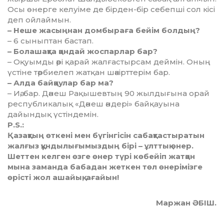
Осы өнерге келуіме де бір­ден-бір себепші сол кісі
деп ой­лаймын.
– Неше жасыңнан домбыраға бейім болдың?
– 6 сыныптан бастап.
– Болашақта қандай жоспарлар бар?
– Оқуымды әрі қарай жал­ғас­тыр­сам деймін. Оның
үстіне тәр­бие­леп жатқан шәкірттерім бар.
– Алда байқаулар бар ма?
– Иә, бар. Дәнеш Рақышевтың 90 жылдығына орай
респуб­ли­ка­лық «Дәнеш әндері» байқауына
дайындық үстіндемін.
P.S.:
Қазақтың өткені мен бүгінгісін сабақтастыратын
жалғыз құндылығымыздың бірі – ұлттық өнер.
Шеттен келген өзге өнер түрі көбейіп жатқан
мына заманда бабадан жеткен төл өнерімізге
өрісті жол ашайық, ағайын!
Маржан ӘБІШ.