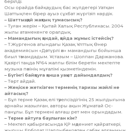
берілді.
Осы орайда байқаудың бас жүл­дегері Уатқан
Шаттықпен бі­рер ауыз сұхбат жүргізіп көр­дік.
– Шаттық, қай жақтың ту­ма­сысың?
– Туған жерім – Қытай Халық Рес­публикасы. 2004
жылы атамекенге оралдық.
– Мамандығың қандай, қайда жұмыс істейсің?
– Т.Жүргенов атындағы Қазақ Ұлттық Өнер
академиясын «Дәс­түрлі ән» мамандығы бойынша
биыл тәмамдадым. Ұстазым – Шол­пан Даржанова.
Қазіргі таң­да №64 жалпы білім беретін мек­тепте
музыка пәнінің мұға­лі­мі қызметіндемін.
– Бүгінгі байқауға қанша уа­қыт дайындалдың?
– Төрт айдай.
– Жеңіске жеткізген терменің та­ри­хы жәйлі не
айтасың?
– Бұл терме Қазақ елі тәуел­сіз­дігінің 25 жылдығына
арнайы жа­зылған, авторы ақын Жұматай Ос­
панұлы. Бұл термені алғаш рет мен орындадым.
– Терме айтуға баулыған кім?
– Мектеп қабырғасында ҚР мә­дениет қайраткері,
жыршы Ер­­болат Шалдыбековтен сабақ ал­­ғанмын.