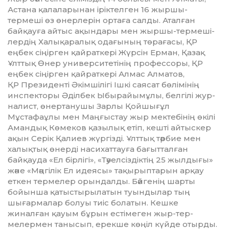
Астана қа­ла­ларынан іріктелген 16 жыр­шы-
термеші өз өнерлерін ортаға сал­ды. Аталған
байқауға айтыс ақын­дары мен жыршы-терме­ші­
лердің Халықаралық одағының тө­рағасы, ҚР
еңбек сіңірген қай­раткері Жүрсін Ерман, Қазақ
Ұлт­тық Өнер университетінің про­фессоры, ҚР
еңбек сіңірген қай­раткері Алмас Алматов,
ҚР Пре­зиденті Әкімшілігі Ішкі саясат бөлімінің
инспекторы Әділ­бек Ыбырайымұлы, белгілі жур­
на­лист, өнертанушы Зарлы Қой­­шығұл
Мұстафаұлы мен Маң­ғыстау жыр мектебінің өкілі
Амандық Көмеков қазылық етіп, кешті айтыскер
ақын Серік Қа­лиев жүргізді. Ұлттық тәрбие мен
халықтық өнерді насихаттауға ба­ғытталған
байқауда «Ел бір­лі­гі», «Тәуелсіздіктің 25 жыл­дығы»
және «Мәңгілік Ел идеясы» та­қы­рыптарын арқау
еткен термелер орындалды. Бәйгенің шарты
бойынша қатыстырылатын туындылар тың
шығармалар болуы тиіс болатын. Кешке
жиналған қауым бұрын естімеген жыр-тер­
мелермен танысып, ерекше көңіл күйде отырды.