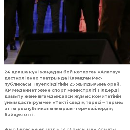
24 қараша күні жаңадан бой көтерген «Алатау»
дәстүрлі өнер театрында Қазақстан Рес­
публикасы Тәуелсіздігінің 25 жылдығына орай,
ҚР Мәдениет және спорт министрлігі Тілдерді
дамыту және қоғамдық-саяси жұмыс комитетінің
ұйымдастыруымен «Текті сөздің төресі – терме»
атты республикалық жыршы-термешілердің
байқауы өтті.
Жыр бәйгесіне еліміздің 14 об­лысы мен Алматы,