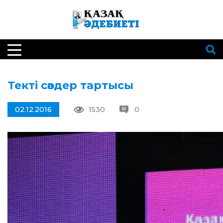
Текті сөздер тартысы
02.12.2016
1530
0