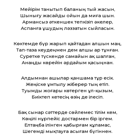
Мейірім танытып баланың тый жасын,
Шынығу жасайды ойын да миға шын.
Армансыз әткеншек тепкізіп әкелер,
Аспанға ұшудың ләззатын сыйласын.
Көктемде бүр жарып қайтадан алшын маң,
Тап-таза кеудеңмен дем алшы ар тұнған.
Суретке түскенде самайын ақ шалған,
Анаңды көрейін әрдайым қасыңнан.
Алдымнан ашылар қаншама тұр есік.
Жеңіске ұмтылу жіберер тың етіп.
Туымды жоғары көтерген ұл-қызым,
Биіктеп кетесің өзің де ілесіп.
Бақ сынар сәттерде сөйлемес тілім кем,
Көңілі нұрпейіс достармен бір іргем.
Елтаңба ілінген қабырғам құламас,
Шегемді мықтауға асығам бүгіннен.