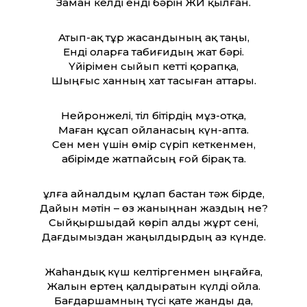
Заман келді енді бәрін ЖИ қылған.
Атып-ақ тұр жасандының ақ таңы,
Енді оларға табиғидың жат бәрі.
Үйірімен сыйып кетті қорапқа,
Шыңғыс ханның хат тасыған аттары.
Нейронжелі, тіл бітірдің мұз-отқа,
Маған құсап ойланасың күн-апта.
Сен мен үшін өмір сүріп кеткенмен,
Қабірімде жатпайсың ғой бірақ та.
Құлға айналдым құлап бастан тәж бірде,
Дайын мәтін – өз жаныңнан жаздың не?
Сыйқыршыдай көріп алды жұрт сені,
Дағдымыздан жаңылдырдың аз күнде.
Жаһандық күш келтіргенмен ыңғайға,
Жалын ертең қалдыратын күлді ойла.
Бағдаршамның түсі қате жанды да,