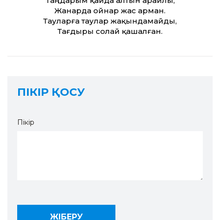
Таңдарым қайда алтын арайлы,
Жанарда ойнар жас арман.
Тауларға таулар жақындамайды,
Тағдыры солай қашалған.
ПІКІР ҚОСУ
Пікір