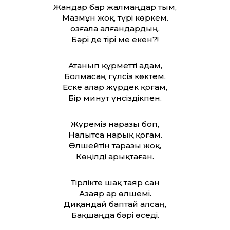
Жандар бар жалмаңдар тым,
Мазмұн жоқ, түрі көркем.
Қозғала алғандардың,
Бәрі де тірі ме екен?!
Атанып құрметті адам,
Болмасаң гүлсіз көктем.
Еске алар жүрдек қоғам,
Бір минут үнсіздікпен.
Жүреміз наразы боп,
Налытса нарық қоғам.
Өлшейтін таразы жоқ,
Көңілді арықтаған.
Тірлікте шақ таяр сан
Азаяр ар өлшемі.
Диқандай баптай алсаң,
Бақшаңда бәрі өседі.