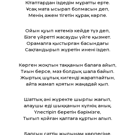
Кітаптардан іздедім мұратты ерте.
Ұсақ мата ысырап болмасын деп,
Менің әжем тігетін құрақ көрпе.
Ойын қуып кетеміз кейде түз деп,
Бізге үйретті жасауды үйге қызмет.
Орамалға қыстырған басындағы
Сақтандырып жүретін инені іздеп.
Көрген жоқпын таққанын балаға айып,
Тиын берсе, мәз болдық шала байып.
Жыртық шұлық кигенді жаратпайтын,
Қайта жамап қоятын жаңадай қып.
Шаттық әні жүректе шырпы жағып,
Қалаушы еді шыққанын күлкің анық.
Үлестіріп беретін бәрімізге,
Тығып қойған қалтаға құртын алып.
Балғын сәттің жылынам көрпесіне,