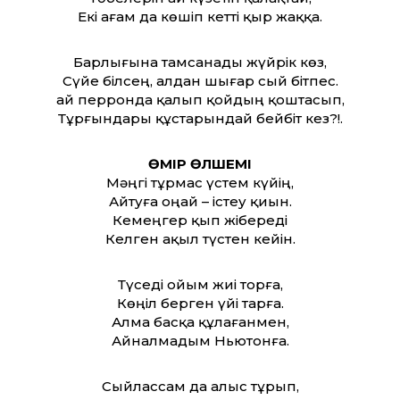
Екі ағам да көшіп кетті қыр жаққа.
Барлығына тамсанады жүйрік көз,
Сүйе білсең, алдан шығар сый бітпес.
Қай перронда қалып қойдың қоштасып,
Тұрғындары құстарындай бейбіт кез?!.
ӨМІР ӨЛШЕМІ
Мәңгі тұрмас үстем күйің,
Айтуға оңай – істеу қиын.
Кемеңгер қып жібереді
Келген ақыл түстен кейін.
Түседі ойым жиі торға,
Көңіл берген үйі тарға.
Алма басқа құлағанмен,
Айналмадым Ньютонға.
Сыйлассам да алыс тұрып,