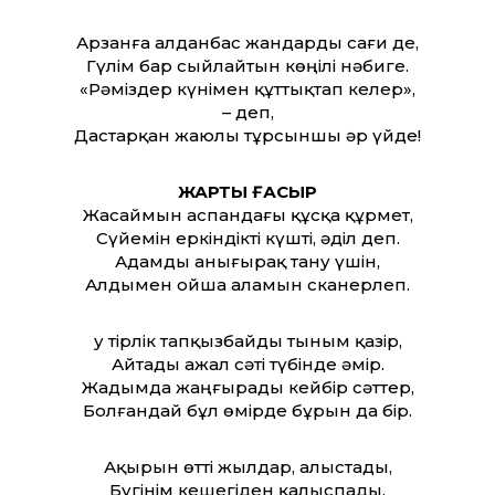
Арзанға алданбас жандарды сағи де,
Гүлім бар сыйлайтын көңілі нәбиге.
«Рәміздер күнімен құттықтап келер»,
– деп,
Дастарқан жаюлы тұрсыншы әр үйде!
ЖАРТЫ ҒАСЫР
Жасаймын аспандағы құсқа құрмет,
Сүйемін еркіндікті күшті, әділ деп.
Адамды анығырақ тану үшін,
Алдымен ойша аламын сканерлеп.
Қу тірлік тапқызбайды тыным қазір,
Айтады ажал сәті түбінде әмір.
Жадымда жаңғырады кейбір сәттер,
Болғандай бұл өмірде бұрын да бір.
Ақырын өтті жылдар, алыстады,
Бүгінім кешегіден қалыспады.