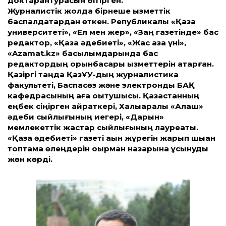
доктарантурасын бітірген.
Журналистік жолда бірнеше қызметтік
баспалдақтардан өткен. Републикалық «Қазақ
университеті», «Ел мен жер», «Заң газетінде» бас
редактор, «Қазақ әдебиеті», «Жас қазақ үні»,
«Azamat.kz» басылымдарында бас
редактордың орынбасары қызметтерін атқарған.
Қазіргі таңда ҚазҰУ-дың журналистика
факультеті, Баспасөз және электронды БАҚ
кафедрасының аға оқытушысы. Қазақстанның
еңбек сіңірген қайраткері, Халықаралық «Алаш»
әдеби сыйлығының иегері, «Дарын»
мемлекеттік жастар сыйлығының лауреаты.
«Қазақ әдебиеті» газеті ақын жүрегін жарып шыққан
топтама өлеңдерін оқырман назарына ұсынуды
жөн көрді.