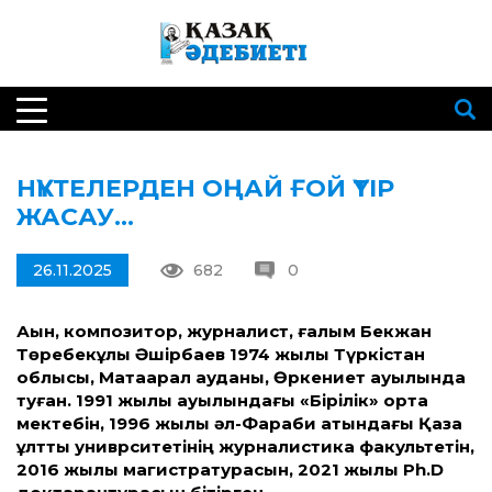
НҮКТЕЛЕРДЕН ОҢАЙ ҒОЙ ҮТІР
ЖАСАУ…
26.11.2025
682
0
Ақын, композитор, журналист, ғалым Бекжан
Төребекұлы Әшірбаев 1974 жылы Түркістан
облысы, Мақтаарал ауданы, Өркениет ауылында
туған. 1991 жылы ауылындағы «Бірілік» орта
мектебін, 1996 жылы әл-Фараби атындағы Қазақ
ұлттық униврситетінің журналистика факультетін,
2016 жылы магистратурасын, 2021 жылы Ph.D