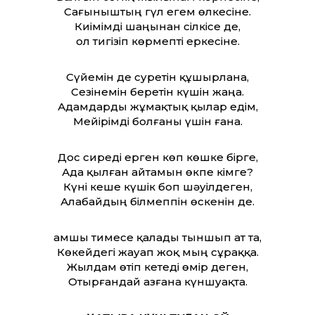
Сағыныштың гүл егем өлкесіне.
Киімімді шаңынан сілкісе де,
Қол тигізіп көрмепті еркесіне.
Сүйемін де суретін құшырлана,
Сезінемін беретін күшін жаңа.
Адамдарды жұмақтық қылар едім,
Мейірімді болғаны үшін ғана.
Дос сиреді ерген көп көшке бірге,
Ада қылған айтамын өкпе кімге?
Күні кеше күшік боп шәуілдеген,
Алабайдың білмеппін өскенін де.
Қамшы тимесе қалады тыншып ат та,
Көкейдегі жауап жоқ мың сұраққа.
Жылдам өтіп кетеді өмір деген,
Отырғандай азғана күншуақта.