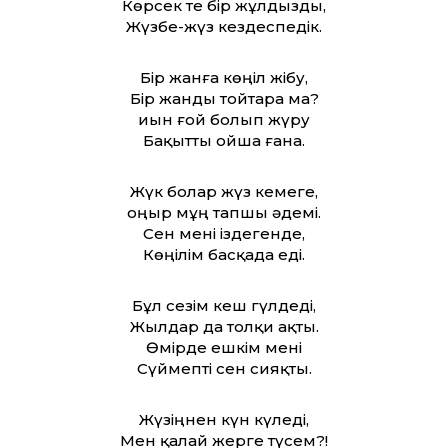
Көрсек те бір жұлдызды,
Жүзбе-жүз кездеспедік.
Бір жанға көңіл жібу,
Бір жанды тойтара ма?
Қиын ғой болып жүру
Бақытты ойша ғана.
Жүк болар жүз кемеге,
Қоңыр мұң тапшы әдемі.
Сен мені іздегенде,
Көңілім басқада еді.
Бұл сезім кеш гүлдеді,
Жылдар да толқи ақты.
Өмірде ешкім мені
Сүймепті сен сияқты.
Жүзіңнен күн күледі,
Мен қалай жерге түсем?!