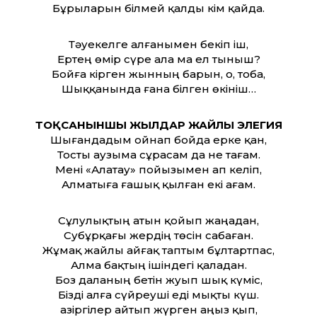
Бұрыларын білмей қалды кім қайда.
Тәуекелге алғанымен бекіп іш,
Ертең өмір сүре ала ма ел тыныш?
Бойға кірген жынның барын, о, тоба,
Шыққанында ғана білген өкініш…
ТОҚСАНЫНШЫ ЖЫЛДАР ЖАЙЛЫ ЭЛЕГИЯ
Шығандадым ойнап бойда ерке қан,
Тосты аузыма сұрасам да не тағам.
Мені «Алатау» пойызымен ап келіп,
Алматыға ғашық қылған екі ағам.
Сұлулықтың атын қойып жаңадан,
Субұрқағы жердің төсін сабаған.
Жұмақ жайлы айғақ таптым бұлтартпас,
Алма бақтың ішіндегі қаладан.
Боз даланың бетін жуып шық күміс,
Бізді алға сүйреуші еді мықты күш.
Қазіргілер айтып жүрген аңыз қып,