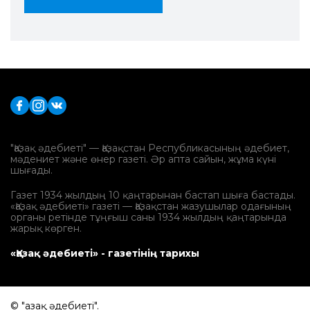
"Қазақ әдебиеті" — Қазақстан Республикасының әдебиет,
мәдениет және өнер газеті. Әр апта сайын, жұма күні
шығады.
Газет 1934 жылдың 10 қаңтарынан бастап шыға бастады.
«Қазақ әдебиеті» газеті — Қазақстан жазушылар одағының
органы ретінде тұңғыш саны 1934 жылдың қаңтарында
жарық көрген.
«Қазақ әдебиеті» - газетінің тарихы
© "Қазақ әдебиеті".