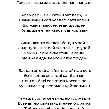
Тоқсаныншы жылдар еді тып-тыныш.
Адамдары айыратын зат парқын,
Сағынамын сол кездегі сәтті алтын.
Бір жылылық сезілетін шәріден,
Көпіршіген тек квасы сап-салқын.
Ақын жанға әкелсін бе түн үрей?!
Жыр туатын сарай жақтан сыр үдей.
Кейін білдім ескерткіші екенін,
Мен Абайды көрген едім тірідей.
Басталғандай ағайынды айттар күн,
Өзін қонақ сезінеді сәт балғын.
Сенген бәрі сәл өтірік қоссам да,
Ауылыма зор әсермен қайтқанмын.
Тамаша сол өткен күндер тұр жадта,
Естеліктер сыймайды екен бір хатқа.
Төбелерін ай күзетіп қалақтай,