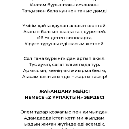
Ұнатам бұрыштағы асхананы,
Татқызған бала күннен таныс дәмді.
Үмітім қайта қаулап алшын шөптей.
Ататын балғын шақта таң суреттей.
«16 +» деген киноларға,
Кіруге тұрушы еді жасым жетпей.
Сәл ғана бұрынғыдан артып ақыл.
Түс ауып, сағат тілі алтыда тұр.
Армысың, менің екі жиырма бесім,
Атасам шын атыңды – жарты ғасыр!
ЖАҺАНДАНУ ЖЕҢІСІ
НЕМЕСЕ «Z ҰРПАҚТЫҢ» ЗЕРДЕСІ
Әлем тұрар қозғалыс пен қимылдан,
Адамдарда істеп кетті ми жылдам.
Қыздың жиған жүгінде еді әсемдік,