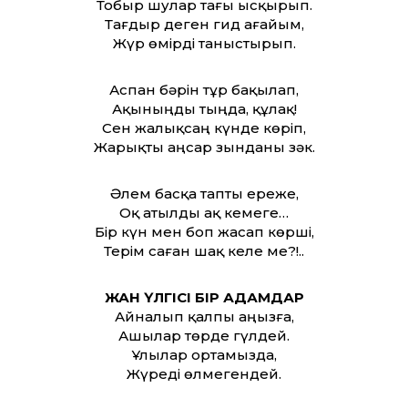
Тобыр шулар тағы ысқырып.
Тағдыр деген гид ағайым,
Жүр өмірді таныстырып.
Аспан бәрін тұр бақылап,
Ақыныңды тыңда, құлақ!
Сен жалықсаң күнде көріп,
Жарықты аңсар зынданы зәк.
Әлем басқа тапты ереже,
Оқ атылды ақ кемеге…
Бір күн мен боп жасап көрші,
Терім саған шақ келе ме?!..
ЖАН ҮЛГІСІ БІР АДАМДАР
Айналып қалпы аңызға,
Ашылар төрде гүлдей.
Ұлылар ортамызда,
Жүреді өлмегендей.