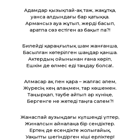
Адамдар қызықпай-ақ тәж, жақұтқа,
Қуанса алдындағы бар қатыққа.
Армансыз ауа жұтып, жерді басып,
Қаратпа сөз естіген аз бақыт па?!
Билейді қараңғылық шам жанғанша,
Басылған көтерілген шаңдар қанша.
Актердың ойынынан ғана көріп,
Ешкім де өлмес еді таңдау болса!..
Алмасар ақ пен қара – жалғас әлем,
Жүресің кең алаңмен, тар көшемен.
Таңырқап, тәубе айтып әр күніңе,
Бергенге не жетеді таңға сәлем?!
Жанаспай аузыңдағы күлшеңді үптер,
Жиналсын айналаңа бір сендіктер.
Ертең де есендікте жолығайық,
Уақытты шегіндірген кіші ерліктер!