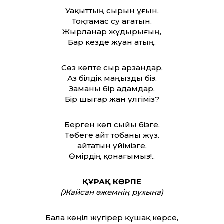
Уақыттың сырын ұғын,
Тоқтамас су ағатын.
Жырланар жұдырығың,
Бар кезде жуан атың.
Сөз көпте сыр арзандар,
Аз білдік маңызды біз.
Заманы бір адамдар,
Бір шығар жан үлгіміз?
Берген көп сыйы бізге,
Төбеге айт тобаны жүз.
Қайтатын үйімізге,
Өмірдің қонағымыз!..
ҚҰРАҚ КӨРПЕ
(Жайсан әжемнің рухына)
Бала көңіл жүгірер құшақ көрсе,