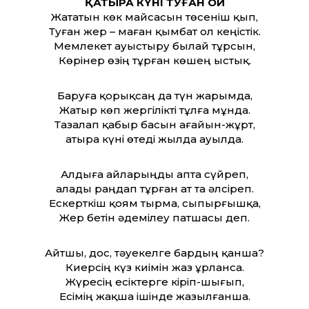
ҚАТЫРА КҮНІ ТУҒАН ОЙ
Жататын көк майсасын төсеніш қып,
Туған жер – маған қымбат ол кеңістік.
Мемлекет ауыстыру былай тұрсын,
Көрінер өзің тұрған көшең ыстық.
Баруға қорықсаң да түн жарымда,
Жатыр көп жергілікті тұлға мұнда.
Тазалап қабыр басын ағайын-жұрт,
Қатыра күні өтеді жылда ауылда.
Алдыға айларыңды апта сүйреп,
Қалады раңдап тұрған ат та әлсіреп.
Ескерткіш қоям тырма, сыпырғышқа,
Жер бетін әдемілеу патшасы деп.
Айтшы, дос, тәуекелге бардың қанша?
Киерсің күз киімін жаз ұрланса.
Жүресің есіктерге кіріп-шығып,
Есімің жақша ішінде жазылғанша.