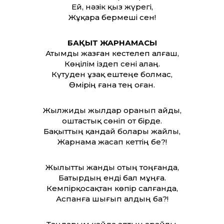
Ей, нәзік қыз жүрегі,
Жұқара бермеші сен!
БАҚЫТ ЖАРНАМАСЫ
Атымды жазған кестелеп алғаш,
Көңілім іздеп сені алаң.
Күтуден ұзақ ештеңе болмас,
Өмірің ғана тең оған.
Жылжиды жылдар оранып айды,
Қоштастық сөніп от бірде.
Бақыттың қандай болары жайлы,
Жарнама жасап кеттің бе?!
Жылытты жанды отың тоңғанда,
Батырдың енді бал мұңға.
Кемпірқосақтан көпір салғанда,
Аспанға шығып алдың ба?!