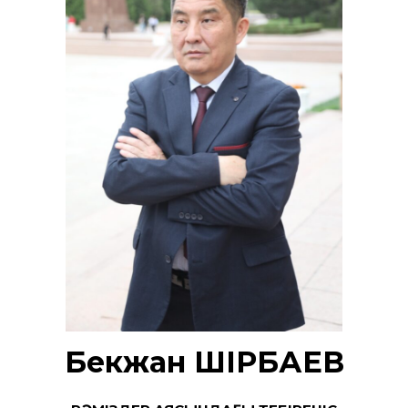
Бекжан ӘШІРБАЕВ