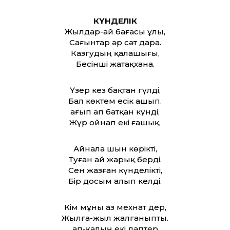
КҮНДЕЛІК
Жылдар-ай бағасы ұлы,
Сағынтар әр сәт дара.
Казгудың қалашығы,
Бесінші жатақхана.
Үзер кез бақтан гүлді,
Бал көктем есік ашып.
Қағып ап батқан күнді,
Жүр ойнап екі ғашық.
Айнала шын көрікті,
Туған ай жарық берді.
Сен жазған күнделікті,
Бір досым алып келді.
Кім мұны аз мехнат дер,
Жылға-жыл жалғаныпты.
Қап-қалың екі дәптер