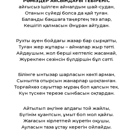
РӘМІЗДЕР АЯСЫНДАҒЫ ТЕБІРЕНІС
Қайғысыз ішілген айналдым шай-судан,
Отанын сүйеді болса да қай туған.
Балаңды бақшаға таңертең тез апар,
Кешігіп қалмасын Әнұран айтудан.
Рухты әуен бойдағы жазар бар сырқатты,
Туған жер жұпары – аймалар жыр тәтті.
Айдаушым, жол берші кептеліс жасамай,
Жүрекпен сезінсін бүлдіршін бұл сәтті.
Білімге ынтызар шарласын көкті арман,
Сыныпта отырсын жанарлар шоқтанған.
Торғайкөз сауыттар мұраң боп қалсын тек,
Күн түскен терезе сынбасын оқтардан.
Айтылып әңгіме алдағы той жайлы,
Бүгінім қуантсын, ұмыт боп мол қайғы.
Жағасын кірлетпей жүретін оқушы,
Ауласын таза ұстау керегін ойлайды.