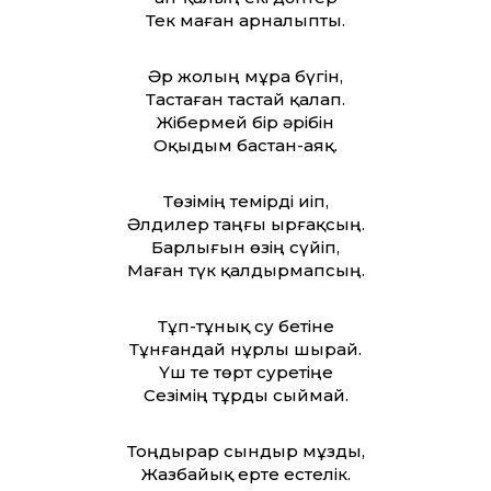
Тек маған арналыпты.
Әр жолың мұра бүгін,
Тастаған тастай қалап.
Жібермей бір әрібін
Оқыдым бастан-аяқ.
Төзімің темірді иіп,
Әлдилер таңғы ырғақсың.
Барлығын өзің сүйіп,
Маған түк қалдырмапсың.
Тұп-тұнық су бетіне
Тұнғандай нұрлы шырай.
Үш те төрт суретіңе
Сезімің тұрды сыймай.
Тоңдырар сындыр мұзды,
Жазбайық ерте естелік.