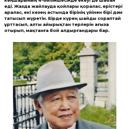
кеңшарының 4-бөлімшесінде екеуі де шабан
еді. Жазда жайлауда қойлары қоралас, өрістері
аралас, екі кезең астында бірінің үйінен бірі дәм
татысып жүретін. Бірде күрең шайды сораптай
ұрт­тасып, алты айырықтан терлерін ағыза
отырып, мақтанға бой алдырғандары бар.