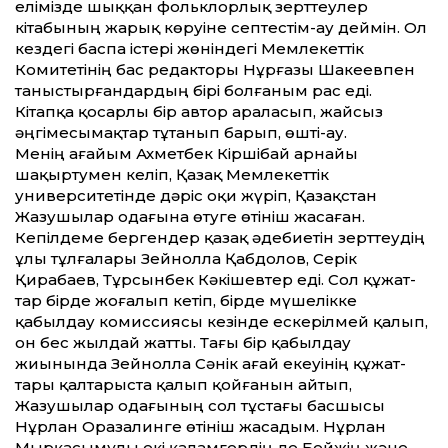
елімізде шыққан фольклорлық зерт­теулер
кітабының жарық көруіне септестім-ау деймін. Ол
кез­дегі баспа істері жөніндегі Мемлекет­тік
Комитетінің бас редакторы Нұрғазы Шакеевпен
таныстырғандардың бірі болғаным рас еді.
Кітапқа қосарлы бір автор араласып, жайсыз
әңгімесымақтар тұтанып барып, өшті-ау.
Менің ағайым Ахметбек Кіршібай арнайы
шақыртумен келіп, Қазақ Мемлекет­тік
университетінде дәріс оқи жүріп, Қазақ­стан
Жазушылар одағына өтуге өтініш жасаған.
Кепілдеме бергендер қазақ әдебиетін зерт­теудің
ұлы тұлғалары Зейнолла Қабдолов, Серік
Қирабаев, Тұрсынбек Кәкішевтер еді. Сол құжат­
тар бірде жоғалып кетіп, бірде мүшелікке
қабылдау комиссиясы кезінде ескерілмей қалып,
он бес жылдай жат­ты. Тағы бір қабылдау
жиынында Зейнолла Сәнік ағай екеуінің құжат­
тары қалтарыста қалып қойғанын айтып,
Жазушылар одағының сол тұстағы басшысы
Нұрлан Оразалинге өтініш жасадым. Нұрлан
Мырқасымұлы екі қаламгердің де Бейжің және