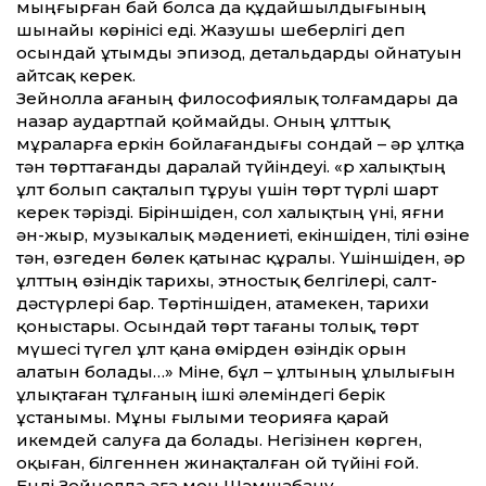
мыңғырған бай болса да құдайшылдығының
шынайы көрінісі еді. Жазушы шеберлігі деп
осындай ұтымды эпизод, детальдарды ойнатуын
айтсақ керек.
Зейнолла ағаның философиялық толғамдары да
назар аудартпай қоймайды. Оның ұлт­тық
мұраларға еркін бойлағандығы сондай – әр ұлтқа
тән төрт­тағанды даралай түйіндеуі. «Әр халықтың
ұлт болып сақталып тұруы үшін төрт түрлі шарт
керек тәрізді. Біріншіден, сол халықтың үні, яғни
ән-жыр, музыкалық мәдениеті, екіншіден, тілі өзіне
тән, өзгеден бөлек қатынас құралы. Үшіншіден, әр
ұлт­тың өзіндік тарихы, этностық белгілері, салт-
дәстүрлері бар. Төртіншіден, атамекен, тарихи
қоныстары. Осындай төрт тағаны толық, төрт
мүшесі түгел ұлт қана өмірден өзіндік орын
алатын болады…» Міне, бұл – ұлтының ұлылығын
ұлықтаған тұлғаның ішкі әлеміндегі берік
ұстанымы. Мұны ғылыми теорияға қарай
икемдей салуға да болады. Негізінен көрген,
оқыған, білгеннен жинақталған ой түйіні ғой.
Енді Зейнолла аға мен Шәмшабану