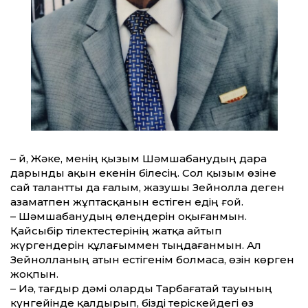
– Әй, Жәке, менің қызым Шәмшабанудың дара
дарынды ақын екенін білесің. Сол қызым өзіне
сай талант­ты да ғалым, жазушы Зейнолла деген
азаматпен жұптасқанын естіген едің ғой.
– Шәмшабанудың өлеңдерін оқыған­мын.
Қайсыбір тілектестерінің жатқа айтып
жүргендерін құлағыммен тыңдағанмын. Ал
Зейнолланың атын естігенім болмаса, өзін көрген
жоқпын.
– Иә, тағдыр дәмі оларды Тарбағатай тауының
күнге­йінде қалдырып, бізді теріскейдегі өз