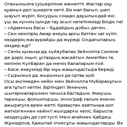
Отанымызға суішерлікке жөнелт­ті. Жастар оқу
қуамыз деп ішкеріге кет­ті. Біз мал бағып, шөп
шауып жүріп, Босудың соққан дауылындай екі-
үш-ақ күннің ішінде тау асып кететінімізді білдік пе!
– «Адамның басы – Құдайдың добы» деген…
– Сен кемпірің Ажар екеуің арғы бет­тен хат күтіп,
көздерің жасаурайды да жүреді. Ондағыларың
кімдер еді?
– Сенің қызыңа да, күйеубалаң Зейнолла Сәнікке
де дәріс оқып, ұстаздық жасайтын Ахметбек те,
келінім Күлбаран да менің балаларым ғой.
– Бәсе, екеумізді бір мұң жақындастыра береді.
– Сырымыз да, жырымыз да ортақ қой.
Осы әңгімеден ке­йін мен Зейнолла Мүбәракұлын
аға тұтып кет­тім. Біртіндеп Зекеңнің
шығармаларымен таныса бастадым. Жазушы,
тарихшы, фольклоршы, этнограф ғалым екенін
ажыратуға өрем жет­ті. Қазақ­стан азат­тыққа қол
жеткізгеннен ке­йінгі жылдарғы келіс, барыста
кез­десудің де сәті түсті. Мені ағаймен Қабдеш
Жұмәділов, Қажытай Ілиясұлы жақындастарды. Өз