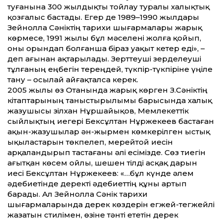
туғанына 300 жылдықты тойлау туралы халықтық
қозғалыс бастады. Егер де 1989–1990 жылдары
Зейнолла Сәніктің тарихи шығармалары жарық
көрмесе, 1991 жылы бұл мәселені жолға қойып,
оны орындап болғанша біраз уақыт кетер еді», –
деп ағынан ақтарылады. Зерт­теуші зерделеуші
тұлғаның еңбегін тереңдей, түкпір-түкпіріне үңіле
тану – осылай айғақталса керек.
2005 жылы өз Отанында жарық көр­ген З.Сәніктің
кітаптарының таныс­тырылы­мы барысында халық
жазушысы Әзілхан Нұршайықов, Мемлекет­тік
сыйлықтың иегері Бексұлтан Нұржекеев бастаған
ақын-жазушылар ән-жырмен көмкерілген ыстық
ықыластарын төкпелеп, мерейтой иесін
арқаландырып тастағаны әлі есімізде. Сөз тиегін
ағытқан көсем ойлы, шешен тілді асқақ дарын
иесі Бек­сұл­тан Нұржекеев: «…бұл күнде әлем
әдебиетінде деректі әдебиет­тің құны артып
барады. Ал Зейнолла Сәнік тарихи
шығармаларында дерек көздерін егжей-тегжейлі
жазатын стилімен, өзіне тәнті ететін дерек