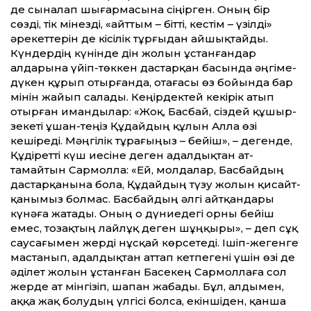
де сыналап шығармасына сіңірген. Оның бір
сөзді, тік мінезді, «айт­тым – біт­ті, кестім – үзілді»
әрекет­терін де кісілік тұрғыдан айшықтайды.
Күндердің күнінде дін жолын ұстанғандар
алдарына үйіп-төккен дастарқан басында әңгіме-
дүкен құрып отырғанда, отағасы өз бойында бар
мінін жайып салады. Кеңірдектей кекірік атып
отырған имандылар: «Жоқ, Басбай, сіздей құшыр-
зекеті ұшан-теңіз Құдайдың құлын Алла өзі
кешіреді. Мәңгілік тұрағыңыз – бейіш», – дегенде,
Құдірет­ті күш иесіне деген адалдықтан ат­
тамайтын Сармолла: «Ей, молдалар, Басбайдың
дастарқанына бола, Құдайдың түзу жолын қисайт­
қанымыз болмас. Басбайдың әлгі айт­қандары
күнәға жатады. Оның о дүниедегі орны бейіш
емес, тозақтың лайлұқ деген шұңқыры», – деп сұқ
саусағымен жерді нұсқай көрсетеді. Ішіп-жегенге
мастанып, адалдықтан ат­тап кетпегені үшін өзі де
әділет жолын ұстанған Басекең Сармоллаға сол
жерде ат мінгізіп, шапан жабады. Бұл, алдымен,
аққа жақ болудың үлгісі болса, екіншіден, қанша