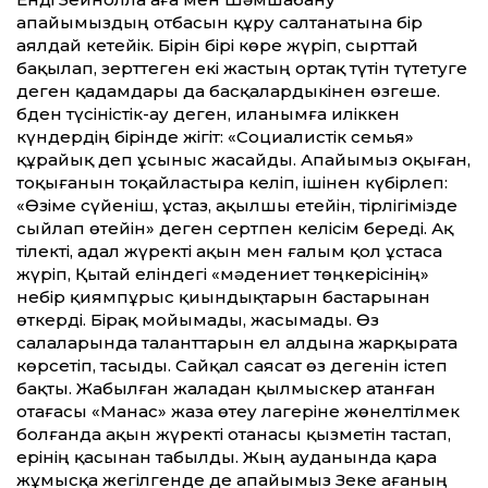
апайымыздың отбасын құру салтанатына бір
аялдай кетейік. Бірін бірі көре жүріп, сырт­тай
бақылап, зерт­теген екі жастың ортақ түтін түтетуге
деген қадамдары да басқалардыкінен өзгеше.
Әбден түсіністік-ау деген, иланымға иліккен
күндердің бірінде жігіт: «Социалистік семья»
құрайық деп ұсыныс жасайды. Апайымыз оқыған,
тоқығанын тоқайластыра келіп, ішінен күбірлеп:
«Өзіме сүйеніш, ұстаз, ақылшы ете­йін, тірлігімізде
сыйлап өте­йін» деген сертпен келісім береді. Ақ
тілекті, адал жүректі ақын мен ғалым қол ұстаса
жүріп, Қытай еліндегі «мәдениет төңкерісінің»
небір қиямпұрыс қиындықтарын бастарынан
өткерді. Бірақ мойымады, жасымады. Өз
салаларында талант­тарын ел алдына жарқырата
көрсетіп, тасыды. Сайқал саясат өз дегенін істеп
бақты. Жабылған жаладан қылмыскер атанған
отағасы «Манас» жаза өтеу лагеріне жөнелтілмек
болғанда ақын жүректі отанасы қызметін тастап,
ерінің қасынан табылды. Жың ауданында қара
жұмысқа жегілгенде де апайымыз Зеке ағаның