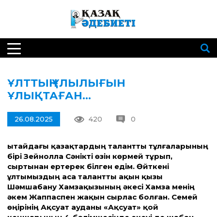
ҰЛТ­ТЫҢ ҰЛЫЛЫҒЫН
ҰЛЫҚТАҒАН…
26.08.2025
420
0
Қытайдағы қазақтардың талант­ты тұлғаларының
бірі Зейнолла Сәнікті өзін көрмей тұрып,
сыртынан ертерек білген едім. Өйткені
ұлтымыздың аса талант­ты ақын қызы
Шәмшабану Хамзақызының әкесі Хамза менің
әкем Жаппаспен жақын сырлас болған. Семей
өңірінің Ақсуат ауданы «Ақсуат» қой