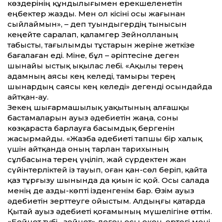
көздерінің құндылығымен ерекшеленетін
еңбектер жазды. Мен ол кісіні осы жағынан
сыйлаймын», – деп туындыгердің тынысын
кеңейте саралап, қаламгер Зейнолланың
табысты, тағылымды тұстарын жеріне жеткізе
бағалаған еді. Міне, бұл – әріптесіне деген
шынайы ыстық ықылас лебі. «Ақылы терең
адамның аясы кең келеді, тамыры терең
шынардың саясы кең келеді» дегенді осындайда
айт­қан-ау.
Зекең шығармашылық уақытының алғашқы
бастамаларын ауыз әдебиетін жаңа, соны
көзқараста барлауға басымдық бергенін
жасырмайды. «Жазба әдебиеті тапшы бір халық
үшін айт­қанда оның тарлан тарихының
сұлбасына терең үңіліп, жай сүрдектен жан
сүйінтерліктей із тауып, оған қан-сөл беріп, қайта
қаз тұрғызу шынында да қиын іс қой. Осы салада
менің де азды-көпті ізденгенім бар. Өзім ауыз
әдебиетін зерт­теуге ойыстым. Алдыңғы қатарда
Қытай ауыз әдебиеті қоғамының мүшелігіне өт­тім.
«Бейнет түбі –зейнет» деген осы екен, ертегі мені