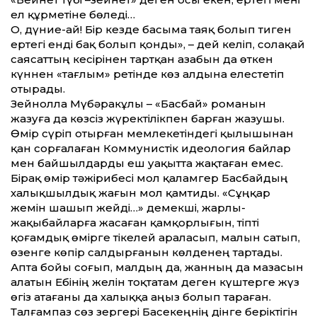
ел құрметіне бөледі…
О, дүние-ай! Бір кез­де басыма таяқ болып тиген
ертегі енді бақ болып қон­ды», – дей келіп, солақай
саясат­тың кесірінен тартқан азабын да өткен
күннен «тағлым» ретінде көз алдына елестетіп
отырады.
Зейнолла Мүбәракұлы – «Басбай» романын
жазуға да көзсіз жүректілікпен барған жазушы.
Өмір сүріп отырған мемлекетіндегі қылышынан
қан сорғалаған Коммунистік идеология байлар
мен байшылдарды еш уақыт­та жақтаған емес.
Бірақ өмір тәжірибесі мол қаламгер Басбайдың
халықшылдық жағын мол қамтиды. «Сұңқар
жемін шашып жейді…» демекші, жарлы-
жақыбайларға жасаған қамқорлығын, тіпті
қоғамдық өмірге тікелей араласып, малын сатып,
өзенге көпір салдырғанын көлденең тартады.
Апта бойы соғып, малдың да, жанның да мазасын
алатын Ебінің желін тоқтатам деген күштерге жүз
өгіз атағаны да халыққа аңыз болып тараған.
Талғампаз сөз зергері Басекеңнің дінге беріктігін