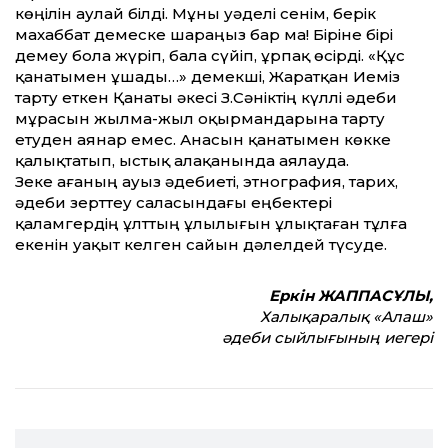
көңілін аулай білді. Мұны уәделі сенім, берік
махаббат демеске шараңыз бар ма! Біріне бірі
демеу бола жүріп, бала сүйіп, ұрпақ өсірді. «Құс
қанатымен ұшады…» демекші, Жаратқан Иеміз
тарту еткен Қанаты әкесі З.Сәніктің күллі әдеби
мұрасын жылма-жыл оқырмандарына тарту
етуден аянар емес. Анасын қанатымен көкке
қалықтатып, ыстық алақанында аялауда.
Зеке ағаның ауыз әдебиеті, этнография, тарих,
әдеби зерт­теу саласындағы еңбектері
қаламгердің ұлт­тың ұлылығын ұлықтаған тұлға
екенін уақыт келген сайын дәлелдей түсуде.
Еркін ЖАППАСҰЛЫ,
Халықаралық «Алаш»
әдеби сыйлығының иегері