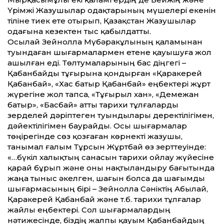
Үрімжі Жазушылар одақтарының мүшелері екенін
тіліне тиек ете отырып, Қазақ­стан Жазушылар
одағына кезектен тыс қабылдат­ты.
Осылай Зейнолла Мүбәракұлының қаламынан
туындаған шығармалармен етене қауышуға жол
ашылған еді. Төлтумаларының бас діңгегі –
Қабанбайды тұғырына қондырған «Қаракерей
Қабанбай», «Хас батыр Қабанбай» еңбектері жұрт
жүрегіне жол тапса, «Тұғырыл хан», «Демежан
батыр», «Басбай» ат­ты тарихи тұлғаларды
зерделей дәріптеген туындылары деректілігімен,
дәйек­тілігімен баурайды. Осы шығармалар
төңірегінде сөз қозғаған көрнекті жазушы,
танымал ғалым Тұрсын Жұртбай өз зерт­теуінде:
«…бүкіл халықтың санасын тарихи ойлау жүйесіне
қарай бұрып және оны нақтыландыру бағытында
жаңа тыныс әкелген, шағын болса да шағымды
шығармасының бірі – Зейнолла Сәніктің Абылай,
Қаракерей Қабанбай және т.б. тарихи тұлғалар
жайлы еңбектері. Сол шығармалардың
нәтижесінде, біздің жалпы қауым Қабанбайдың