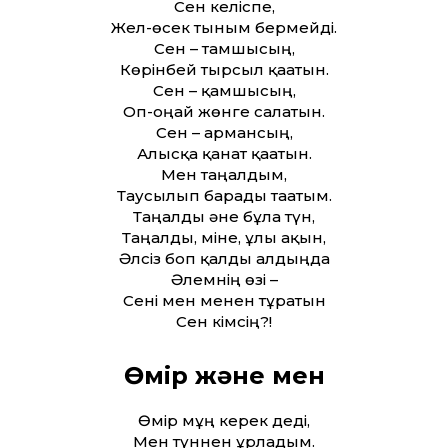
Сен келіспе,
Жел-өсек тыным бермейді.
Сен – тамшысың,
Көрінбей тырсыл қағатын.
Сен – қамшысың,
Оп-оңай жөнге салатын.
Сен – армансың,
Алысқа қанат қағатын.
Мен таңғалдым,
Таусылып барады тағатым.
Таңғалды әне бұла түн,
Таңғалды, міне, ұлы ақын,
Әлсіз боп қалды алдыңда
Әлемнің өзі –
Сені мен менен тұратын
Сен кімсің?!
Өмір және мен
Өмір мұң керек деді,
Мен түннен ұрладым.