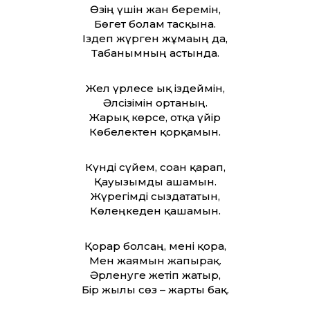
Өзің үшін жан беремін,
Бөгет болам тасқынға.
Іздеп жүрген жұмағың да,
Табанымның астында.
Жел үрлесе ық іздеймін,
Әлсізімін ортаның.
Жарық көрсе, отқа үйір
Көбелектен қорқамын.
Күнді сүйем, соған қарап,
Қауызымды ашамын.
Жүрегімді сыздататын,
Көлеңкеден қашамын.
Қорғар болсаң, мені қорға,
Мен жаямын жапырақ.
Әрленуге жетіп жатыр,
Бір жылы сөз – жарты бақ.