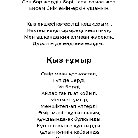
Сен бар жердің бәрі – сая, самал жел,
Еңсем биік, емін-еркін ұшамын.
Қыз өкшесі көтерілді, кешқұрым…
Көктем көңіл сіркіреді, кешті мұң.
Мен ұшқанда қия алмаған жүректің,
Дүрсілін де енді ғана естідім…
Қыз ғұмыр
Өмір маған қос-қостап,
Гүл де берді,
Ұл берді,
Айдар тағып, ат қойып,
Менмен ғұмыр,
Меншіктеп-ап үлгерді.
Өмір мәні – құлыншағым,
Құндағында-ақ бұлқынды,
Күннен-күнге құлпырды,
Құлын күннің қабағында,