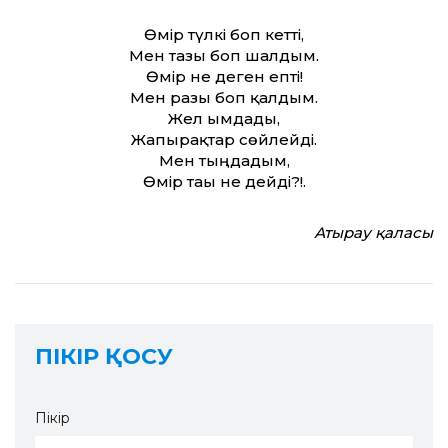
Өмір түлкі боп кетті,
Мен тазы боп шалдым.
Өмір не деген епті!
Мен разы боп қалдым.
Жел ымдады,
Жапырақтар сөйлейді.
Мен тыңдадым,
Өмір тағы не дейді?!.
Атырау қаласы
ПІКІР ҚОСУ
Пікір