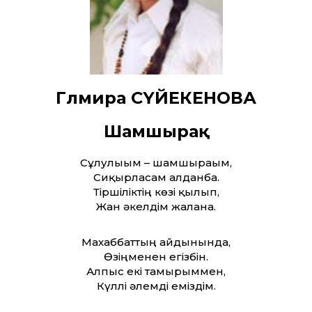
Гүлмира СҮЙЕКЕНОВА
Шамшырақ
Сұлулығым – шамшырағым,
Сиқырласам алданба.
Тіршіліктің көзі қылып,
Жан әкелдім жалғанға.
Махаббат­тың айдынында,
Өзіңменен егізбін.
Алпыс екі тамырыммен,
Күллі әлемді еміздім.