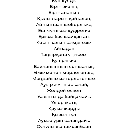
Күн күлді!..
Бірі – әкенің,
Бірі – ананың
Қылықтарын қайталап,
Айнытпаған шеберлікке,
Еш мүлтіксіз құдіретке
Еріксіз бас шайқап ап,
Көріп қалып өзімді-өзім
Айнадан
Таңырқана үңілсем,
Қу тірлікке
Байланыппын соншалық,
Әжімменен мөрлегенше,
Маңдайымыз терлегенше,
Ауыр жүгін арқалай,
Желдей ескен
Уақыт­ты да байқамай…
Ұл ер жет­ті,
Қауыз жарды
Қызыл гүл
Ауызға үріп салғандай…
Сұлулыққа тамсанбаған