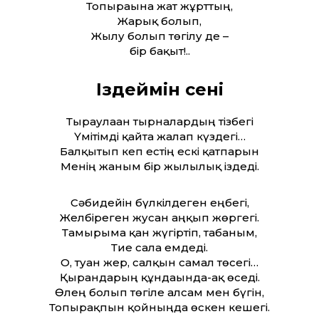
Топырағына жат жұрт­тың,
Жарық болып,
Жылу болып төгілу де –
бір бақыт!..
Іздеймін сені
Тыраулаған тырналардың тізбегі
Үмітімді қайта жалғап күздегі…
Балқытып кеп естің ескі қатпарын
Менің жаным бір жылылық іздеді.
Сәбиде­йін бүлкілдеген еңбегі,
Желбіреген жусан аңқып жөргегі.
Тамырыма қан жүгіртіп, табаным,
Тие сала емдеді.
О, туған жер, салқын самал төсегі…
Қырандарың құндағында-ақ өседі.
Өлең болып төгіле алсам мен бүгін,
Топырақпын қойныңда өскен кешегі.