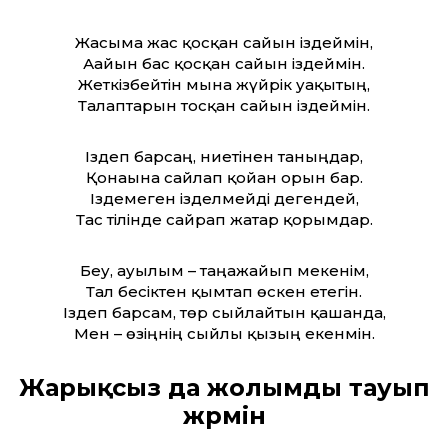
Жасыма жас қосқан сайын іздеймін,
Ағайын бас қосқан сайын іздеймін.
Жеткізбейтін мына жүйрік уақытың,
Талаптарын тосқан сайын іздеймін.
Іздеп барсаң, ниетінен таныңдар,
Қонағына сайлап қойған орын бар.
Іздемеген ізделмейді дегендей,
Тас тілінде сайрап жатар қорымдар.
Беу, ауылым – таңғажайып мекенім,
Тал бесіктен қымтап өскен етегін.
Іздеп барсам, төр сыйлайтын қашанда,
Мен – өзіңнің сыйлы қызың екенмін.
Жарықсыз да жолымды тауып
жүрмін