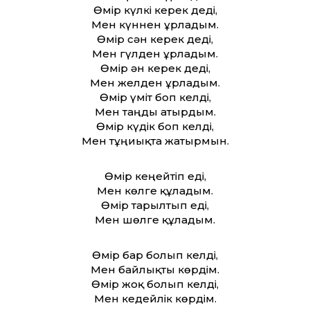
Өмір күлкі керек деді,
Мен күннен ұрладым.
Өмір сән керек деді,
Мен гүлден ұрладым.
Өмір ән керек деді,
Мен желден ұрладым.
Өмір үміт боп келді,
Мен таңды атырдым.
Өмір күдік боп келді,
Мен тұңғиықта жатырмын.
Өмір кеңейтіп еді,
Мен көлге құладым.
Өмір тарылтып еді,
Мен шөлге құладым.
Өмір бар болып келді,
Мен байлықты көрдім.
Өмір жоқ болып келді,
Мен кедейлік көрдім.