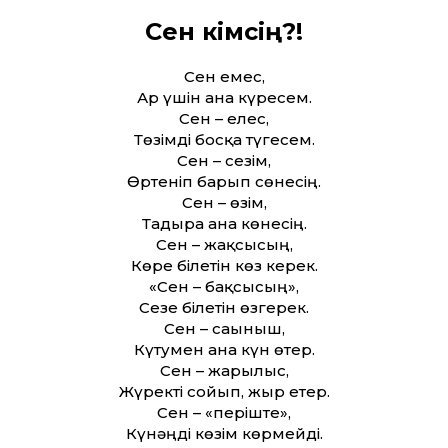
Сен кімсің?!
Сен емес,
Ар үшін ғана күресем.
Сен – елес,
Төзімді босқа түгесем.
Сен – сезім,
Өртеніп барып сөнесің.
Сен – өзім,
Тағдырға ғана көнесің.
Сен – жақсысың,
Көре білетін көз керек.
«Сен – бақсысың»,
Сезе білетін өзгерек.
Сен – сағыныш,
Күтумен ғана күн өтер.
Сен – жарылыс,
Жүректі сойып, жыр етер.
Сен – «періште»,
Күнәңді көзім көрмейді.