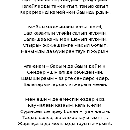
Талайларды тамсантып, таңырқатып,
Көрерменді көмеймен бағындырдым.
Мойныма асынғалы алты шекті,
Бар қазақтың угәйін салып жүрмін.
Бала-шаға қамымен шауып жүрмін,
Отырғам жоқ ешкімге масыл болып,
Нанымды да бұйырған тауып жүрмін.
Ата-анам – барым да бағым деймін,
Сендер үшін әлі де сәбидеймін.
Шамшырағым – әзірге сендерсіңдер,
Балаларым, ардақты жарым менің.
Мен ешкім де емеспін өздеріңсіз,
Қаумалаған қазағым, қалың елім.
Сүрінсем де тіреу болған – туған жерім,
Тағдыр салса, шағылмас тауы кімнің…
Жарықсыз да жолымды тауып жүрмін!..