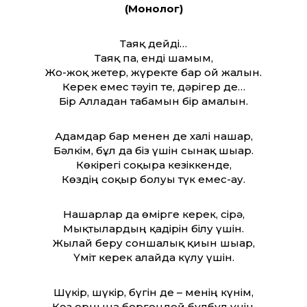
(Монолог)
Таяқ дейді…
Таяқ па, енді шамым,
Жо-жоқ жетер, жүректе бар ғой жалын.
Керек емес тәуіп те, дәрігер де…
Бір Алладан табамын бір амалын.
Адамдар бар менен де халі нашар,
Бәлкім, бұл да біз үшін сынақ шығар.
Көкірегі соқырға кезіккенде,
Көздің соқыр болуы түк емес-ау.
Нашарлар да өмірге керек, сірә,
Мықтылардың қадірін білу үшін.
Жылай беру соншалық қиын шығар,
Үміт керек алайда күлу үшін.
Шүкір, шүкір, бүгін де – менің күнім,
Көз орнына бергендей бұлбұл үнін.