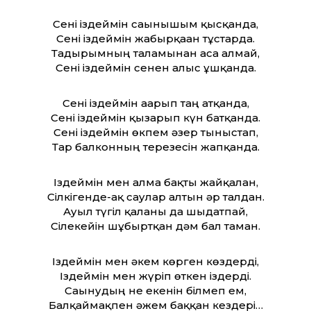
Сені іздеймін сағынышым қысқанда,
Сені іздеймін жабырқаған тұстарда.
Тағдырымның талғамынан аса алмай,
Сені іздеймін сенен алыс ұшқанда.
Сені іздеймін ағарып таң атқанда,
Сені іздеймін қызарып күн батқанда.
Сені іздеймін өкпем әзер тыныстап,
Тар балконның терезесін жапқанда.
Іздеймін мен алма бақты жайқалған,
Сілкігенде-ақ саулар алтын әр талдан.
Ауыл түгіл қаланы да шыдатпай,
Сілеке­йін шұбыртқан дәм бал тамған.
Іздеймін мен әкем көрген көздерді,
Іздеймін мен жүріп өткен іздерді.
Сағынудың не екенін білмеп ем,
Балқаймақпен әжем баққан кез­дері…