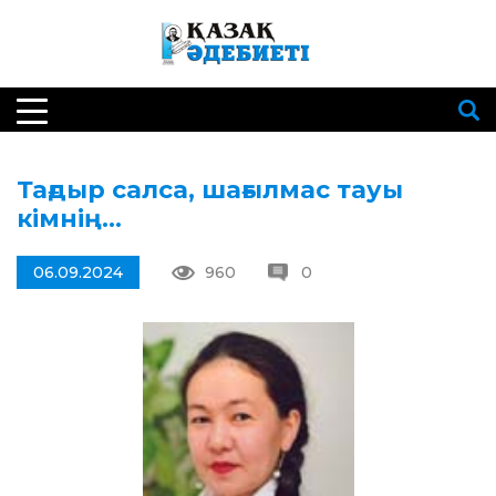
Тағдыр салса, шағылмас тауы
кімнің…
06.09.2024
960
0