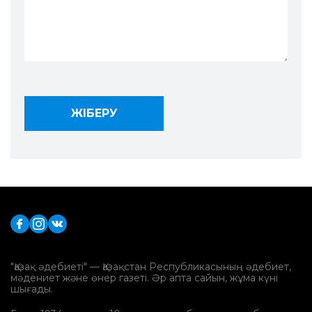
"Қазақ әдебиеті" — Қазақстан Республикасының әдебиет,
мәдениет және өнер газеті. Әр апта сайын, жұма күні
шығады.