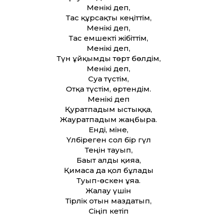
Менікі деп,
Тас құрсақты кеңіт­тім,
Менікі деп,
Тас емшекті жібіт­тім,
Менікі деп,
Түн ұйқымды төрт бөлдім,
Менікі деп,
Суға түстім,
Отқа түстім, өртендім.
Менікі деп
Қуратпадым ыстыққа,
Жауратпадым жаңбырға.
Енді, міне,
Үлбіреген сол бір гүл
Теңін тауып,
Бағыт алды қияға,
Қимаса да қол бұлғады
Туып-өскен ұяға.
Жалғау үшін
Тірлік отын маздатып,
Сіңіп кетіп