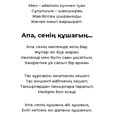
Мен – әйелмін күннен туған
Сұлулығым – шамшырақ,
Жаға білсең шырағымды,
Жанам мәңгі жарқырап!..
Апа, сенің құшағың…
Апа, сенің көктемде иісің бар,
Жұпар иіс бүр жарған.
Көктемді мен бүгін саған ұқсат­тым,
Көкірегіме ұя салып бір арман.
Тас құрсақты кеңіткенің кешегі,
Тас емшекті жібіткенің кешегі,
Тамырлардан тамырларға таралып,
Мейірім боп еседі.
Апа, сенің құшағың-ай, құшағың,
Еніп кетсем, ен даланы құшамын.