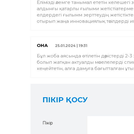
Елімізді әлемге танымал ететін келеше
алдынғы қатарлы ғылыми жетістіатерме
елдердегі ғылымм зерттеудің жетістікте
отырып жаңа инновациялық тәсілдерді иге
ҚОНАҚ
25.01.2024 | 19:31
Бұл жоба аясында өтілетін дәрістерді 2-
болып жатқан актуалды мәселелерді спик
кеңейтетін, алға дамуға бағытталған ұт
ПІКІР ҚОСУ
Пікір