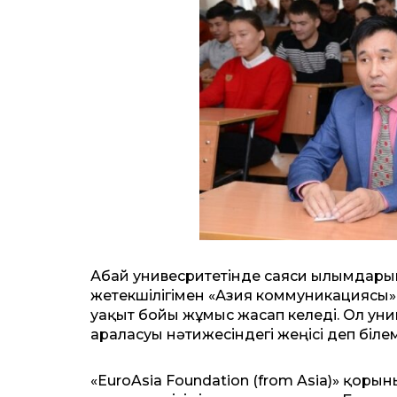
Абай унивесритетінде саяси ғылымдар
жетекшілігімен «Азия коммуникациясы»
уақыт бойы жұмыс жасап келеді. Ол уни
араласуы нәтижесіндегі жеңісі деп білем
«EuroAsia Foundation (from Asia)» қор