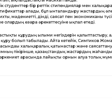
гізіп, ықпалдастықты насихаттайды.
ік студенттер бір реттік стипендиялар мен халықар
тификаттар алады, бұл ынталандыру жастардың әл
ихты, мәдениетті, дінді, саясат пен экономиканы түс
е олардың өзара әрекеттесуіне ықпал етеді.
тықты құрудың ғылыми негіздерін қалыптастыру, ал
 құру болып табылады. Айта кетейік, Симтиков Жом
асындағы халықаралық қатынастар және саясаттан
алымның пікірінше, қазақстандық жастардың жаһанд
өркениет арасында лайықты орнын алуға толық мүмк