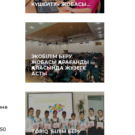
КҮШЕЙТУ» ЖОБАСЫ…
ЭКОБІЛІМ БЕРУ
ЖОБАСЫ ҚАРАҒАНДЫ
ҚАЛАСЫНДА ЖҮЗЕГЕ
АСТЫ
м
ене
 50
TOPIQ БІЛІМ БЕРУ