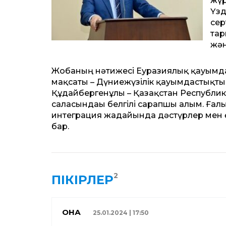
жүр
Үзд
сер
тар
жән
Жобаның нәтижесі Еуразиялық қауымдас
мақсаты – Дүниежүзілік қауымдастықты
Құдайбергенұлы – Қазақстан Республик
саласындағы белгілі сарапшы ғалым. Ғ
интеграция жағдайында дәстүрлер мен 
бар.
2
ПІКІРЛЕР
ҚОНАҚ
25.01.2024 | 17:50