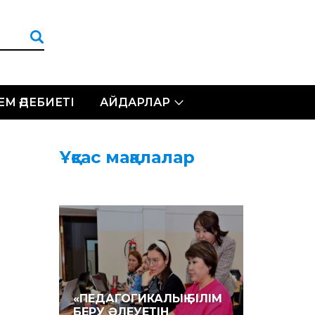
ЛЕМ ӘДЕБИЕТІ
АЙДАРЛАР
Ұқсас мақалалар
«ПЕДАГОГИКАЛЫҚ БІЛІМ
БЕРУ ӘЛЕУЕТІН