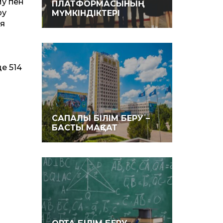
му пен
ПЛАТФОРМАСЫНЫҢ
ру
МҮМКІНДІКТЕРІ
ия
е 514
САПАЛЫ БІЛІМ БЕРУ –
БАСТЫ МАҚСАТ