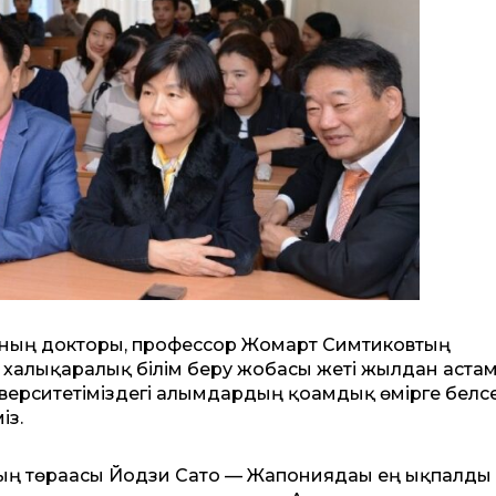
ының докторы, профессор Жомарт Симтиковтың
 халықаралық білім беру жобасы жеті жылдан аста
верситетіміздегі ғалымдардың қоғамдық өмірге белс
із.
ының төрағасы Йодзи Сато — Жапониядағы ең ықпалды