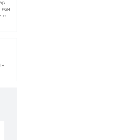
ар
ыған
ете
ін