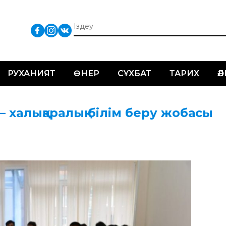
РУХАНИЯТ
ӨНЕР
СҰХБАТ
ТАРИХ
Ә
 халықаралық білім беру жобасы