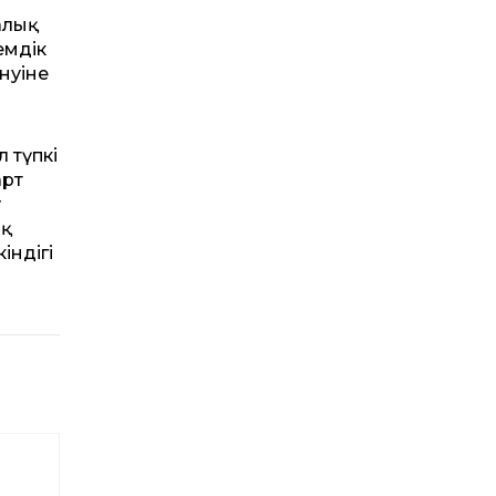
алық
емдік
інуіне
 түпкі
арт
у
ық
індігі