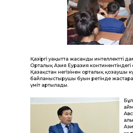
Қазіргі уақытта жасанды интеллектті д
Орталық Азия Еуразия континентіндегі
Қазақстан негізінен орталық қозғаушы
байланыстырушы буын ретінде жастарға
үміт артылады.
Бұл
айм
Авс
ғал
Ази