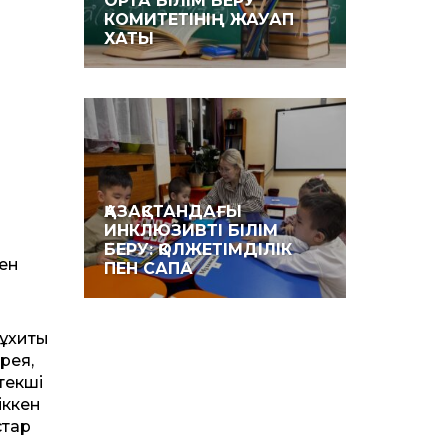
ОРТА БІЛІМ БЕРУ
КОМИТЕТІНІҢ ЖАУАП
ХАТЫ
ҚАЗАҚСТАНДАҒЫ
ИНКЛЮЗИВТІ БІЛІМ
БЕРУ: ҚОЛЖЕТІМДІЛІК
ен
ПЕН САПА
мұхиты
рея,
текші
іккен
стар