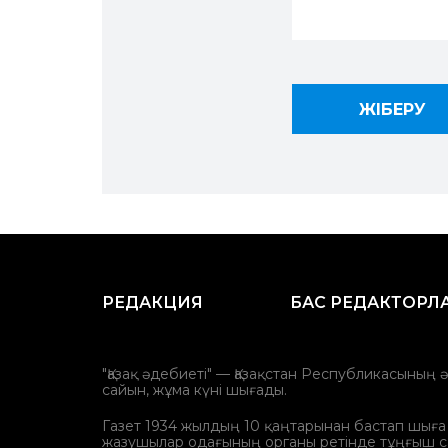
РЕДАКЦИЯ
БАС РЕДАКТОРЛ
"Қазақ әдебиеті" — Қазақстан Республикасының 
сайын, жұма күні шығады.
Газет 1934 жылдың 10 қаңтарынан бастап шыға ба
жазушылар одағының органы ретінде тұңғыш с