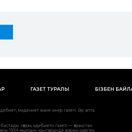
АР
ГАЗЕТ ТУРАЛЫ
БІЗБЕН БАЙ
әдебиет, мәдениет және өнер газеті. Әр апта
стады. «Қазақ әдебиеті» газеті — Қазақстан
аны 1934 жылдың қаңтарында жарық көрген.