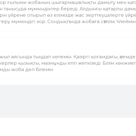
гі зор ғылыми жобаның шығармашвлықты дамыту мен қат
н танысуда мүмкіндіктер береді. Алдынғы қатарлы дам
рін үйрене отырып өз елімізде жас зерттеушілерге үйр
ру мүмкіндігі зор. Сондықтанда жобаға сәттілік тілеймін
3 жыл аясында тыңдап келемін. Қазіргі қоғамдағы, әлемде
ерлер қызықты, мазмұнды етіп жеткізеді. Білім көкжиег
ымды жоба деп білемін