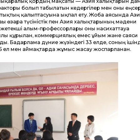
халықаралық қордың мақсаты — Азия халықтарын да
факторы болып табылатын кедергілер мен оны еңсе
тықтың қалыптасуына ықпал ету. Жоба аясында Аз
ы өзара түсіністік пен Азия халықтарының мәдени
ң жетекші ғалым-профессорлары оны насихаттауға
жылы құрылған, коммерциялық емес ұйым және саяси
. Бағдарлама дүние жүзіндегі 33 елде, соның ішінд
 15 ел мен аймақтарда жұмыс жасау жоспарланған.