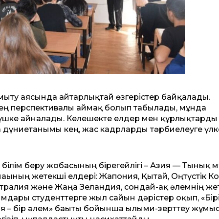
амыту аясында айтарлықтай өзгерістер байқалады.
 ең перспективалы аймақ болып табылады, мұнда
 күшке айналады. Келешекте елдер мен құрлықтарды
 дүниетанымы кең, жас кадрларды тәрбиелеуге үлк
 білім беру жобасының бірегейлігі – Азия — Тынық 
ағының жетекші елдері: Жапония, Қытай, Оңтүстік Ко
тралия және Жаңа Зеландия, сондай-ақ әлемнің же
ымдары студенттерге жыл сайын дәрістер оқып, «Бір
я – бір әлем» бағыты бойынша ғылыми-зерттеу жұмы