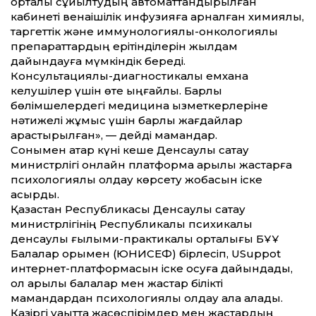
орталық сұйылтудың автоматтандырылған
кабинеті венаішілік инфузияға арналған химиялық,
таргеттік және иммунологиялық-онкологиялық
препараттардың ерітінділерін жылдам
дайындауға мүмкіндік береді.
Консультациялық-диагностикалық емхана
келушілер үшін өте ыңғайлы. Барлық
бөлімшелердегі медицина қызметкерлеріне
нәтижелі жұмыс үшін барлық жағдайлар
қарастырылған», — дейді мамандар.
Сонымен қатар күні кеше Денсаулық сақтау
министрлігі онлайн платформа арқылы жастарға
психологиялық қолдау көрсету жобасын іске
асырды.
Қазақстан Республикасы Денсаулық сақтау
министрлігінің Республикалық психикалық
денсаулық ғылыми-практикалық орталығы БҰҰ
Балалар қорымен (ЮНИСЕФ) бірлесіп, USuppot
интернет-платформасын іске қосуға дайындады,
ол арқылы балалар мен жастар білікті
мамандардан психологиялық қолдау ала алады.
Қазіргі уақытта жасөспірімдер мен жастардың