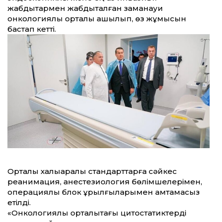
жабдықтармен жабдықталған заманауи
онкологиялық орталық ашылып, өз жұмысын
бастап кетті.
Орталық халықаралық стандарттарға сәйкес
реанимация, анестезиология бөлімшелерімен,
операциялық блок құрылғыларымен қамтамасыз
етілді.
«Онкологиялық орталықтағы цитостатиктерді