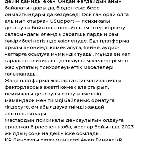
дейін дамиды екен. Ондай жағдайдың айқын
байқалатындары да, бірден сыр бере
қоймайтындары да кездеседі. Осыған орай қолға
алынып отырған USupport — психикалық
денсаулық бойынша онлайн қызметтер көрсету
саласындағы әлемдік сарапшылардың озық
тәжірибесі негізінде әзірленуде. Бұл платформа
арқылы анонимді көмек алуға, бейне, аудио-
чаттарға қосылуға мүмкіндік туады. Мұнда ең көп
таралған психикалық денсаулық мәселелері мен
жас ұрпақтың психоәлеуметтік мәселелері
талқыланады.
Жаңа платформа жастарға стигматизациялық
факторларсыз қажетті көмек ала отырып,
психикалық денсаулық сақтау қызметінің
мамандарымен тиімді байланыс орнатуға,
тілдесуге, ем қабылдауға тиімді жағдай
қалыптастырады.
Жастардың психикалық денсаулығын қолдауға
арналған бірлескен жоба, жоспар бойынша, 2023
жылдың соңына дейін іске қосылады.
ҚР Денсаулық сақтау министрі Ажар Ғиният ҚР