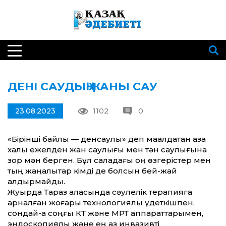
ДЕНІ САУДЫҢ ЖАНЫ САУ
23.08.2023
1102
0
«Бірінші байлық — денсаулық» деп мақалдатқан қазақ
халқы ежелден жан саулығы мен тән саулығына
зор мән берген. Бұл саладағы оң өзгерістер мен
тың жаңалықтар кімді де болсын бей-жай
қалдырмайды.
Жуырда Тараз қаласында сәулелік терапияға
арналған жоғары технологиялық үдеткішпен,
сондай-ақ соңғы КТ және МРТ аппараттарымен,
эндоскопиялық және ең аз инвазивті