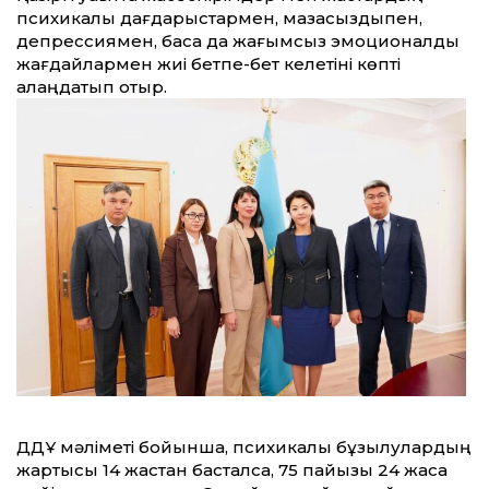
психикалық дағдарыстармен, мазасыздықпен,
депрессиямен, басқа да жағымсыз эмоционалды
жағдайлармен жиі бетпе-бет келетіні көпті
алаңдатып отыр.
ДДҰ мәліметі бойынша, психикалық бұзылулардың
жартысы 14 жастан басталса, 75 пайызы 24 жасқа