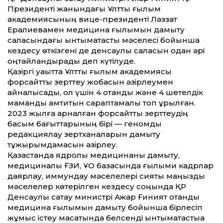
Президенті жанындағы Ұлттық ғылым
академиясының вице-президенті Ләззат
Ералиевамен медицина ғылымын дамыту
саласындағы ынтымақтастық мәселесі бойынша
кездесу өткізгені де денсаулық саласын одан әрі
оңтайландырады деп күтілуде.
Қазіргі уақытта Ұлттық ғылым академиясы
форсайттық зерттеу жобасын әзірлеумен
айналысады, ол үшін 4 отандық және 4 шетелдік
маманды қамтитын сараптамалық топ құрылған.
2023 жылға арналған форсайттық зерт­теудің
басым бағыттарының бірі — геномдық
редакциялау зертханаларын дамыту
тұжырымдамасын әзірлеу.
Қазақстанда ядролық медицинаны дамыту,
медициналық ҒЗИ, ҰО базасында ғылыми кадрлар
даярлау, иммундау мәселелері сияқты маңызды
мәселелер көтерілген кездесу соңында ҚР
Денсаулық сақтау министрі Ажар Ғиният отандық
медицина ғылымын дамыту бойынша бірлесіп
жұмыс істеу мақсатында белсенді ынтымақтастыққа