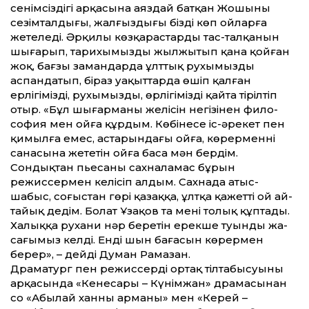
сенімсіздігі арқасына аяздай батқан Жошының
сезімталдығы, жалғыздығы бізді көп ойларға
жетеледі. Әрқилы көзқарастардың тас-талқанын
шығарып, тарихымызды жылжытып қана қойған
жоқ, бағзы замандарда ұлт­тық рухымызды
аспандатып, біраз уақыт­тарда өшіп қалған
ерлігімізді, рухымызды, өрлігімізді қайта тірілтіп
отыр. «Бұл шығарманың желісін негізінен фило­
софия мен ойға құрдым. Көбінесе іс-әрекет пен
қимылға емес, астарындағы ойға, көрерменнің
санасына жететін ойға баса мән бердім.
Сондықтан пьесаны сах­на­ламас бұрын
режиссермен келісіп ал­дым. Сах­на­да атыс-
шабыс, соғыстан гө­рі­ қазаққа, ұлтқа қажет­ті ой ай­
та­йық­ дедім. Болат Ұзақов та мені то­лық құп­та­ды.
Халыққа руха­ни­ нәр беретін ерекше­ туынды­ жа­
са­ғы­мыз келді. Енді шын баға­сын кө­рер­мен
берер», – дейді Думан Рама­зан.
Драматург пен режиссердің ортақ тілтабысуының
арқасында «Кенесары – Күнімжан» драмасынан
соң «Абылай ханның арманы» мен «Керей –