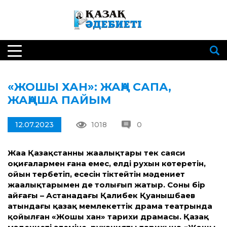
«ЖОШЫ ХАН»: ЖАҢА САПА,
ЖАҢАША ПАЙЫМ
12.07.2023
1018
0
Жаңа Қазақ­станның жаңалықтары тек саяси
оқиғалармен ғана емес, елдің рухын көтеретін,
ойын тербетіп, еңсесін тіктейтін мәдениет
жаңалықтарымен де толығып жатыр. Соның бір
айғағы – Астанадағы Қалибек Қуанышбаев
атындағы қазақ мемлекет­тік драма театрында
қойылған «Жошы хан» тарихи драмасы. Қазақ