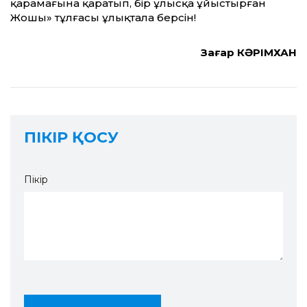
қарамағына қаратып, бір ұлысқа ұйыстырған
Жошы» тұлғасы ұлықтала берсін!
Заңғар КӘРІМХАН
ПІКІР ҚОСУ
Пікір