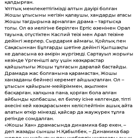
қалдырған.
Ұлт­тық мемлекет­тігіміздің алтын дәуірі болған
Жошы ұлысының негізін қалаушы, хандардың атасы
Жошы тағдырына арналған драма – тартысқа
толы. Ол өз иелігіне берілген Ертіс өзенінен Орал
тауына, оңтүстіктен Каспий теңізі мен Арал теңізіне
дейінгі жерлер, Сырдария аймағы, Қойлық пен
Сақасыннан Бұлғардың шетіне дейінгі Қыпшақтың
кең даласына өз әмірін жүргізеді. Сартауыл жорығы
кезінде Үргенішті алу үшін көзқарастар
қайшылығы Жошы тұлғасын даралай бастайды.
Драмада жас болғанына қарамастан, Жошы
ханзаданың бейнесі керемет айшықталған. Ол –
ұлысын қайы­рым-мейіріммен, ақылмен
басқарған, халқына пана, қорған бола алған
айбынды қолбасшы, ел билеу ісіне келгенде, тіпті
әкесінің кей көзқарасымен келіспейтінін ашық айта
алатын өткір мінезді, қайсар да жаужүрек тұлға
ретінде сомдалған.
«Жошы Хан» драмасында динамика бар екен, –
деп жазады сыншы Н.Қабылбек, – Динамика бар
жерде шынайылық пен шеберлік ұштасары анық.