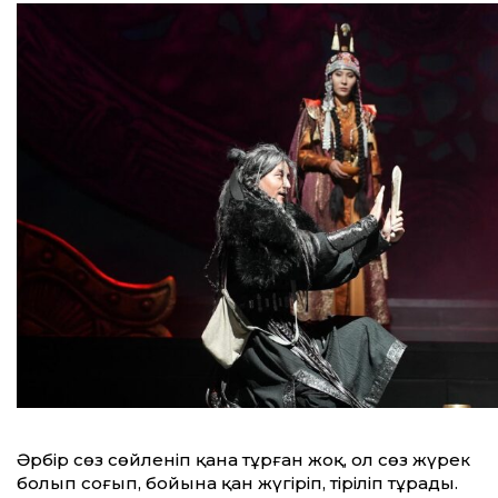
Әрбір сөз сөйленіп қана тұрған жоқ, ол сөз жүрек
болып соғып, бойына қан жүгіріп, тіріліп тұрады.