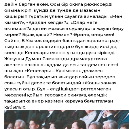
дейін барған екен. Осы бір оқиға режиссердің
ойына кіріп, күндіз де, түнде де мазасын
қашырып тұратын үлкен сауалға айналады. «Мен
кіммін?», «Қайдан келдім?», «Олар неге
өктемшіл?» деген мазасыз сұрақтарға жауап беру
керек? Бірақ қалай? Немен? Әрине, өнермен!
Сөйтіп, Б.Ұзақов өздерін баяғыдан «целиноград­
тықпыз» деп өрекпитіндерге бұл жердің иесі де,
киесі де Кенесары екенін ұғындыруға кіріседі.
Жазушы Думан Рамазанды драматургияға
әкелген алғашқы қадам да осы тандемнен сәт­ті
шыққан «Кенесары – Күнімжан» драмасы
болатын. Бұл тақырып жылдар сайын тереңдеп,
соңғы түйіні десек те болатындай «Жошы ханға»
ұласып отыр. Бұл – елдің ішіндегі рет­телмеген
мәселені қойып, геосаяси оқиғаға, әлемдік
тақырыпқа өнер көзімен қарауға бағыт­талған
құбылыс.