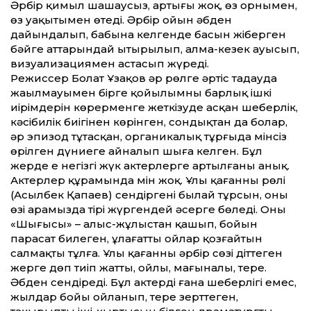
Әрбір қимыл шашаусыз, артығы жоқ, өз орнымен,
өз уақытымен өтеді. Әрбір ойын әбден
дайындалып, бабына келгенде басын жіберген
бәйге ат­тарындай ытырылып, алма-кезек ауысып,
визуализациямен астасып жүреді.
Режиссер Болат Ұзақов әр рөлге әртіс таңдауда
жаңылмауымен бірге қойылымның барлық ішкі
иірімдерін көрерменге жеткізуде асқан шеберлік,
кәсібилік биігінен көрінген, сондықтан да болар,
әр эпизод тұтасқан, органикалық тұрғыда мінсіз
өрілген дүниеге айналып шыға келген. Бұл
жерде ең негізгі жүк актерлерге артылғаны анық.
Актерлер құрамында мін жоқ. Ұлы қағанның рөлі
(Асылбек Қапаев) сендіргені былай тұрсын, оның
өзі арамызда тірі жүргендей әсерге бөледі. Оның
«Шыңғысы» – алыс-жұлыстан қашып, бойын
парасат билеген, ұлағат­ты ойлар қозғайтын
салмақты тұлға. Ұлы қағанның әрбір сөзі діт­теген
жерге дөп тиіп жат­ты, ойлы, мағыналы, терең.
Әбден сендіреді. Бұл актердің ғана шеберлігі емес,
жылдар бойы ойланып, терең зерт­теген,