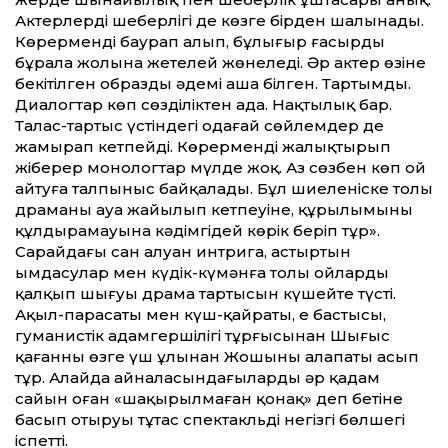
Актерлердің шеберлігі де көзге бірден шалынады.
Көрерменді баурап алып, бұлыңғыр ғасырдың
бұралаң жолына жетелей жөнеледі. Әр актер өзіне
бекітілген образды әдемі аша білген. Тартымды.
Диалогтар көп сөзділіктен ада. Нақтылық бар.
Талас-тартыс үстіндегі одағай сөйлемдер де
жамырап кетпейді. Көрерменді жалықтырып
жіберер монологтар мүлде жоқ. Аз сөзбен көп ой
айтуға талпыныс байқалады. Бұл шиеленіске толы
драманың ауа жайылып кетпеуіне, құрылымының
құлдырамауына кәдімгідей көрік беріп тұр».
Сарайдағы сан ал­уан интрига, астыртын
ымдасулар мен күдік-күмәнға толы ойлардың
қалқып шығуы драма тартысын күшейте түсті.
Ақыл-парасаты мен күш-қайраты, ең бастысы,
гуманистік адамгершілігі тұрғысынан Шыңғыс
қағанның өзге үш ұлынан Жошының алапаты асып
тұр. Алайда айналасындағылардың әр қадам
сайын оған «шақырылмаған қонақ» деп бетіне
басып отыруы тұтас спектакльдің негізгі бөлшегі
іспет­ті.