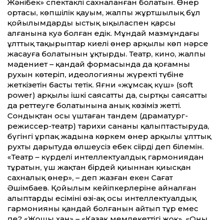
Жәнібек» спектаклі сахналанған болатын. Өнер
ортасы, көпшілік қауым, жалпы жұртшылық бұл
қойылымдарды ыстық ықыласпен қарсы
алғанына куә болған едік. Мұндай мазмұндағы
ұлт­тық тақырыптар киелі өнер арқылы көп нәрсе
жасауға болатынын ұқтырды. Театр, кино, жалпы
мәдениет – қандай формасында да қоғамның
рухын көтеріп, идеологияны жүректің түбіне
жеткізетін басты тетік. Яғни «жұмсақ күш» (soft
power) арқылы ішкі саясат­ты да, сыртқы саясат­ты
да рет­теуге болатынына анық көзіміз жет­ті.
Сондықтан осы үштаған тандем (драматург-
режиссер-театр) тарихи сананы қалыптастыруда,
бүгінгі ұрпақ жадына көркем өнер арқылы ұлттық
рухты дарытуда өлшеусіз еңбек сіңірді деп білемін.
«Теа­тр – күрделі интеллектуалдық гармониядан
тұратын, үш жақтан бірдей қиыннан қиысқан
сахналық өнер», – деп жазған екен Сағат
Әшімбаев. Қойылым кейіпкерлеріне айналған
алыптардың есімінің өзі-ақ осы интеллектуалдық
гармонияның қандай болғанын айтып тұр емес
пе? «Жошы хан» – «Қазақ мемлекет­тігі жоқ», «Оның