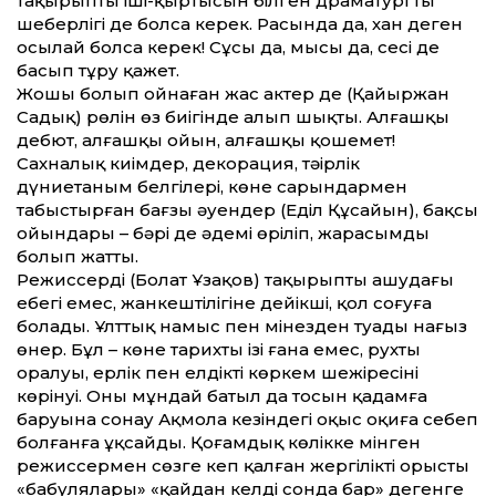
тақырыптың іші-қыртысын білген драматургтың
шеберлігі де болса керек. Расында да, хан деген
осылай болса керек! Сұсы да, мысы да, сесі де
басып тұру қажет.
Жошы болып ойнаған жас актер де (Қайыржан
Садық) рөлін өз биігінде алып шықты. Алғашқы
дебют, алғашқы ойын, алғашқы қошемет!
Сахналық киімдер, декорация, тәңірлік
дүниетаным белгілері, көне сарындармен
табыстырған бағзы әуендер (Еділ Құсайын), бақсы
ойындары – бәрі де әдемі өріліп, жарасымды
болып жат­ты.
Режиссердің (Болат Ұзақов) тақырыпты ашудағы
еңбегі емес, жанкештілігіне дейікші, қол соғуға
болады. Ұлт­тық намыс пен мінезден туады нағыз
өнер. Бұл – көне тарихтың ізі ғана емес, рухтың
оралуы, ерлік пен елдіктің көркем шежіресінің
көрінуі. Оның мұндай батыл да тосын қадамға
баруына сонау Ақмола кезіндегі оқыс оқиға себеп
болғанға ұқсайды. Қоғамдық көлікке мінген
режиссермен сөзге кеп қалған жергілікті орыстың
«бабулялары» «қайдан келдің сонда бар» дегенге