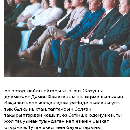
Ал автор жайлы айтарымыз көп. Жазушы-
драматург Думан Рамазанның шығармашылығын
бақылап келе жатқан адам ретінде пьесаның ұлт­
тық бұлқыныстан, таптаурын болған
тақырыптардан қашып, өз бетінше ізденуінен, тың
жол табуынан туындаған кеп екенін байқап
отырмыз. Туған әкесі мен бауырларының