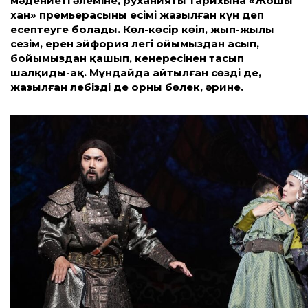
мәдениеті әлеміне, руханияты тарихына «Жошы
хан» премьерасының есімі жазылған күн деп
есептеуге болады. Көл-көсір көңіл, жып-жылы
сезім, ерен эйфория легі ойымыздан асып,
бойымыздан қашып, кенересінен тасып
шалқиды-ақ. Мұндайда айтылған сөздің де,
жазылған лебіздің де орны бөлек, әрине.