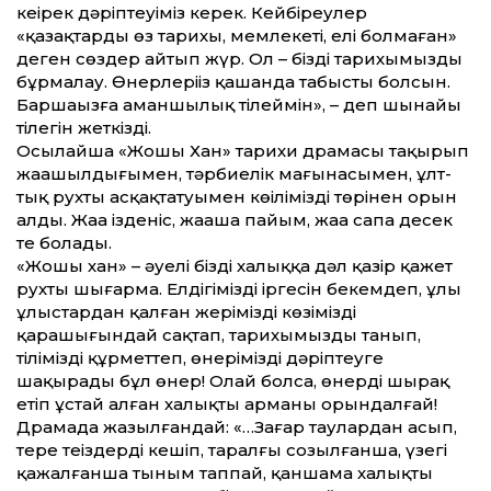
кеңірек дәріптеуіміз керек. Кейбіреулер
«қазақтардың өз тарихы, мемлекеті, елі болмаған»
деген сөздер айтып жүр. Ол – біздің тарихымызды
бұрмалау. Өнерлеріңіз қашанда табысты болсын.
Баршаңызға аманшылық тілеймін», – деп шынайы
тілегін жеткізді.
Осылайша «Жошы Хан» тарихи драмасы тақырып
жаңашылдығымен, тәрбиелік мағынасымен, ұлт­
тық рухты асқақтатуымен көңіліміздің төрінен орын
алды. Жаңа ізденіс, жаңаша па­йым, жаңа сапа десек
те болады.
«Жошы хан» – әуелі біздің халыққа дәл қазір қажет
рухты шығарма. Елдігіміздің іргесін бекемдеп, ұлы
ұлыстардан қалған жерімізді көзіміздің
қарашығындай сақтап, тарихымызды танып,
тілімізді құрмет­теп, өнерімізді дәріптеуге
шақырады бұл өнер! Олай болса, өнерді шырақ
етіп ұстай алған халықтың арманы орындалғай!
Драмада жазылғандай: «…Заңғар таулардан асып,
терең теңіздерді кешіп, таралғы созылғанша, үзеңгі
қажалғанша тыным таппай, қаншама халық­ты