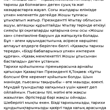
тарихы да болмаған» деген суық та жат
көзқарастарға жауап. Соңғы жылдары елімізде
үлкен мелекет­тік деңгейде Жошы тұлғасы
ұлықталып жатыр. Президент­тің Ұлытау облысын
ашуы, алғашқы құрылтайды Ұлытау төрінде өткізуі
сияқты ірі оқиғалардың қатарына оның осы «Жошы
хан» спектакліне баруын да жатқызуға болады.
Бұл – әлем қауымдастығына, әсіресе көршілес
алпауыт елдерге берілген белгі. «Қазақтың тарихы
тереңде», «Біздің бабаларымыз үлкен империя
құрған», «Қазақ мемлекет­тігі Жошы ұлысынан
басталады» деген ұстаным.
Тарихи қойылымның премьерасына арнайы
қатысқан Қазақ­стан Президенті Қ.Тоқаев: «Құт­ты
болсын! Өте керемет қойылым болды. Шын
мәнінде, пьесаның тақырыбы – өте маңызды, өзекті.
Мұндай туындылар халқымыз үшін қажет деп
ойлаймын. Пьесаның тілі, мәтіні өте жақсы
жазылған. Әртістердің бәрі жақсы ойнады.
Шеберлігі мықты екен. Біздің тарихымызды, тарихи
құндылықтарымызды қазіргі таңда халық арасында