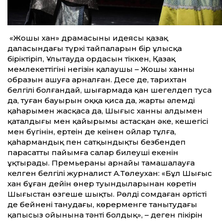
«Жошы хан» драмасының идеясы қазақ
даласындағы түркі тайпаларын бір ұлысқа
біріктіріп, Ұлытауда ордасын тіккен, Қазақ
мемлекет­тігінің негізін қалаушы – Жошы ханның
образын ашуға арналған. Десе де, тарихтан
белгілі болғандай, шығармада қан шеңгелдеп туса
да, туған бауырын оққа қиса да, жарты әлемді
қаһарымен жасқаса да, Шыңғыс ханның алдымен
қаталдығы мен қайырымы астасқан әке, кешегісі
мен бүгінін, ертеңін де кеңінен ойлар тұлға,
қаһармандық пен сатқындықты безбендеп
парасат­ты пайымға салар билеуші екенін
ұқтырады. Премьераны арнайы тамашалауға
келген белгілі журналист А.Төлеухан: «Бұл Шыңғыс
хан бұған дейін өнер туындыларынан көретін
Шыңғыстан өзгеше шықты. Рөлді сомдаған әртістің
де бейнені танудағы, көрерменге танытудағы
қапысыз ойынына тәнті болдық», – деген пікірін