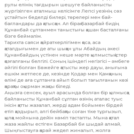
рулы елінің тағдырын шешуге байланысты
жүргізілген аталмыш келісімге Лепсі уезінің сөз
ұстайтын беделді билері, төрелері мен бай-
бағландары да қатысқан. Ал бірақ Базарбай бидің
Құнанбай сұлтанмен таныстығы қашан басталғаны
бізге беймәлім.
Тарихта саяси қайраткерлігімен қоса, аса
қаталдығымен де аты шық­қан ұлы Абайдың әкесі
Құнанбайдың үстінен неше мәрте қылмыстық істер
қозғалғаны белгілі. Соның ішіндегі негіз­гісі – әмбеге
әйгілі болған Бөжейге қатысты жер дауы, анығына
ешкім жетпесе де, кезінде Қодар мен Қамқаның
өлімі де аға сұлтанға айып болып тағылғанын көзі
қарақты оқыр­ман жақсы біледі.
Аңызға сенсек, ауыл арасында бол­­ған бір қылмысқа
байланысты Құнанбай сұлтан өзінің аталас туыс
інісін қатты жазалап, жерді адам бойымен бірдей
етіп қаздырып, әлгі бейбақты соған тіке тұрғызып,
қылқа мойнына дейін көміп тастапты. Мына қатал
жаза жайлы естіген Базарбай би шыдай алмай,
Шыңғыстауға қарай жедел жиналып, жолға