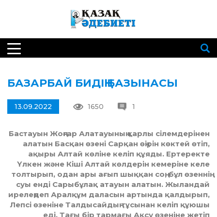
БАЗАРБАЙ БИДІҢ БАЗЫНАСЫ
13.09.2022
1650
1
Бастауын Жоңғар Алатауының қарлы сілемдерінен
алатын Басқан өзені Сарқан өңірін көктей өтіп,
ақыры Алтай көліне келіп құяды. Ертеректе
Үлкен және Кіші Алтай көлдерін кемеріне келе
толтырып, одан ары ағып шыққан соң, бұл өзеннің
суы енді Сарыбұлақ атауын алатын. Жыландай
ирелеңдеп Аралқұм даласын артында қалдырып,
Лепсі өзеніне Талдысайдың тұсынан келіп құюшы
еді. Тағы бір тармағы Ақсу өзеніне жетіп