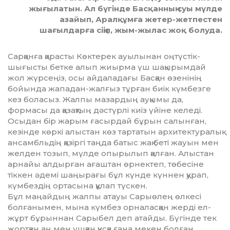
жығылатын. Ал бүгінде Басқанның суы мүлде
азайып, Аралқұмға жетер-жетпестен
шағылдарға сіңіп, жым-жылас жоқ болуда.
Сарқанға қарасты Көктерек ауы­лы­­нан оңтүстік-
шығысты бетке алып жиырма үш шақырымдай
жол жүр­сеңіз, осы айдаладағы Басқан өзені­нің
бойында жападан-жалғыз тұрған биік күмбезге
кез боласыз. Жалпы ма­зар­дың ауқымы да,
формасы да қазақ­тың дәстүрлі киіз үйіне келеді.
Осыдан бір жарым ғасырдай бұрын салынған,
кезінде көркі алыстан көз тартатын архитектуралық
ансам­б­льдің қазіргі таңда батыс жақ беті жауын мен
желден тозып, мүлде опырылып қалған. Алыстан
ар­найы алдырған ағаштан өрнектеп, төбесіне
тіккен әдемі шаңырағы бұл күнде күннен қурап,
күмбездің ортасына құлап түскен.
Бұл маңайдың жалпы атауы Сары­ө­лең өлкесі
болғанымен, мына күмбез орналасқан жерді ел-
жұрт бұрыннан Сарыбел деп атайды. Бүгінде тек
жорт­қан аң мен ұшқан құсқа ғана мекен болған