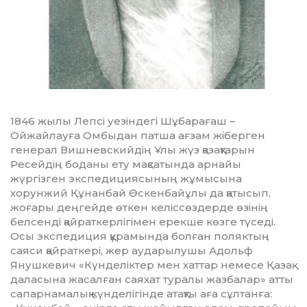
1846 жылы Лепсі уезіндегі Шұбарағаш –
Ойжайлауға Омбыдан патша ағзам жіберген
генерал Вишневскийдің Ұлы жүз қазақтарын
Ресейдің боданы ету мақсатында арнайы
жүргізген экспедициясының жұмысына
хорунжий Құнанбай Өскенбайұлы да қатысып,
жоғары деңгейде өткен келіссөздерде өзінің
белсенді қайраткерлігімен ерекше көзге түседі.
Осы экспедиция құрамында бол­ған поляктың
саяси қайраткері, жер аударылушы Адольф
Янушкевич «Күн­деліктер мен хаттар немесе Қазақ
даласына жасалған саяхат туралы жазбалар» атты
сапарнамалық күнделігінде атақты аға сұлтанға: