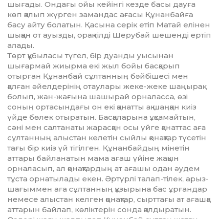
шығады. Ондағы ойы кейінгі кезде басы дауға
көп қалып жүрген замандас ағасы Құнанбайға
басу айту болатын. Қасына серік етіп Ма­тай елінен
шыққан от ауызды, орақ тілді Шерубай шешенді ертіп
алады.
Төрт құбыласы түгел, бір дуанды уысынан
шығармай жиырма екі жыл бойы басқарып
отырған Құнанбай сұлтанның бәйбішесі мен
қалған әйелдерінің отаулары жеке-жеке шаңырақ
болып, жан-жағына шашырай орналасса, өзі
соның ортасындағы он екі қанатты ақ шаңқан киіз
үйде бөлек отыратын. Басқаларына ұқсамайтын,
сәні мен салтанаты жарасқан осы үйге қанаттас аға
сұлтанның алыстан келетін сыйлы қонақтар түсетін
тағы бір киіз үй тігілген. Құнанбайдың мінетін
аттары байланатын мама ағаш үйіне жақын
орналасып, ал қонақтардың ат ағашы одан әудем
тұста орнатылады екен. Әртүрлі талап-тілек, арыз-
ша­ғым­мен аға сұлтанның құзырына бас ұрғандар
немесе алыстан келген қонақ­тар, сырттағы ат ағашқа
аттарын байлап, көліктерін сонда қалдыратын.