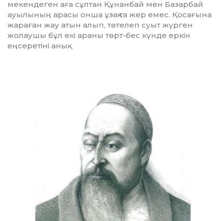
мекендеген аға сұлтан Құнанбай мен Базарбай
ауылының арасы онша ұзақ та жер емес. Қосағына
жараған жау атын алып, төтелеп суыт жүрген
жолаушы бұл екі араны төрт-бес күнде еркін
еңсеретіні анық.