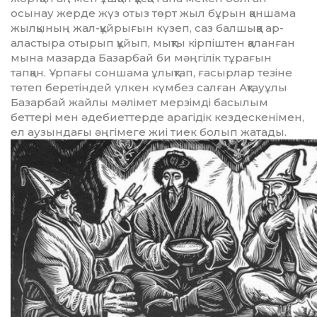
осынау жерде жүз отыз төрт жыл бұрын қаншама
жылқының жал-құйрығын күзеп, саз балшыққа ар­
алас­тыра отырып құйып, мықты кір­піштен қаланған
мына мазарда Ба­зар­бай би мәңгілік тұрағын
тапқан. Ұрпағы соншама ұлықтап, ғасырлар тезіне
төтеп беретіндей үлкен күмбез салған Ақтауұлы
Базарбай жайлы мәлі­мет мерзімді басылым
беттері мен әдебиет­терде арагідік кездескенімен,
ел аузын­дағы әңгімеге жиі тиек болып жатады.