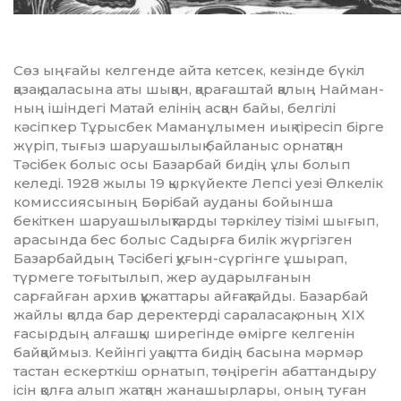
Сөз ыңғайы келгенде айта кетсек, кезінде бүкіл
қазақ даласына аты шық­қан, қарағаштай қалың Найман­
ның ішіндегі Матай елінің асқан байы, белгілі
кәсіпкер Тұрысбек Ма­манұ­лымен иық тіресіп бірге
жүріп, тығыз шаруашылық байланыс орнатқан
Тәсібек болыс осы Базарбай бидің ұлы болып
келеді. 1928 жылы 19 қыркүйекте Лепсі уезі Өлкелік
комиссиясының Бөрібай ауданы бойын­ша
бекіткен шаруашылықтарды тәркілеу тізімі шығып,
арасында бес болыс Садырға билік жүргізген
Базар­байдың Тәсібегі қуғын-сүргінге ұшырап,
түрмеге тоғытылып, жер аударылғанын
сарғайған архив құжат­тары айғақтайды. Базарбай
жайлы қолда бар деректерді сараласақ, оның XIX
ғасырдың алғашқы ширегінде өмірге келгенін
байқаймыз. Кейінгі уақытта бидің басына мәрмәр
тастан ескерткіш орнатып, төңірегін абат­тандыру
ісін қолға алып жатқан жана­шыр­лары, оның туған