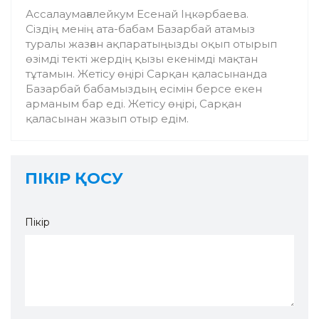
Ассалаумағалейкум Есенай Іңкәрбаева.
Сіздің менің ата-бабам Базарбай атамыз
туралы жазған ақпаратыңызды оқып отырып
өзімді текті жердің қызы екенімді мақтан
тұтамын. Жетісу өңірі Сарқан қаласынанда
Базарбай бабамыздың есімін берсе екен
арманым бар еді. Жетісу өңірі, Сарқан
қаласынан жазып отыр едім.
ПІКІР ҚОСУ
Пікір