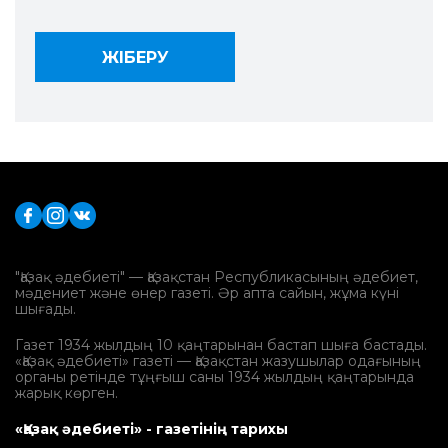
"Қазақ әдебиеті" — Қазақстан Республикасының әдебиет,
мәдениет және өнер газеті. Әр апта сайын, жұма күні
шығады.
Газет 1934 жылдың 10 қаңтарынан бастап шыға бастады.
«Қазақ әдебиеті» газеті — Қазақстан жазушылар одағының
органы ретінде тұңғыш саны 1934 жылдың қаңтарында
жарық көрген.
«Қазақ әдебиеті» - газетінің тарихы