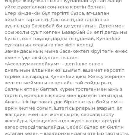
Өздері жаяу-жалпылап Құнанбай сұлтан жатқан
үйге рұқсат алған соң ғана кіретін болған.
Егер кімде-кім бұл тәртіпті бұзса, ат-шапан
айыбын тартатын. Дәл осын­дай тәртіпті өз
ауылында Базарбай би де ұстанатын. Дегенмен
осы жолы суыт келген Базарбай би әлгі дағдыны
бұзып, өзін тоқтатқандарды тыңдамай, Құнанбай
сұлтанның отауына тіке кіріп келеді.
Замандасының мына баса-көктеп кіруі тегін емес
екенін ұққан әккі сұлтан, тыстан:
«Ассалаумағалейкум», – деп ішке енген
қонағының алдынан өзі шығып, қошемет көрсетіп
төріне шығарады. Құ­нанбай қажы Жетісу жерінен
кел­ген мейманына арнайы тай сойдырып,
балғын етпен баптап, күрең тостағанмен қымыз
тартып, ерекше ықыласы мен құрметін танытады.
Ағалы-інілі қос замандас бірнеше күн бойы емін-
еркін әңгіме соғып, іштегі сырларын ақтарып, ел
жағдайы мен ішкі және сыртқы саясатқа шолу
жасайды. Қазақ даласында жүріп жатқан әртүрлі
өзгерістерді талқылайды. Себебі бұлар ел билігін
ұстаған кезең – қазақ тарихындағы өте бір тартысты,