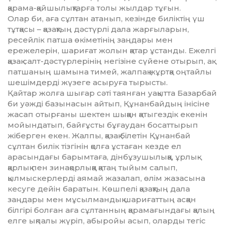
қарама-қайшылықтарға толы жылдар тұғын.
Олар би, аға сұлтан атанып, кезінде биліктің үш
тұтқасы – қазақтың дәстүрлі дала жарғыларын,
ресейлік патша өкіметінің заңдары мен
ережелерін, шариғат жолын қатар ұстанды. Ежелгі
қазақ салт-дәстүрлерінің негізіне сүйене отырып, ақ
патшаның шамына тимей, жалпақ жұртқа оңтайлы
шешімдерді жүзеге асыруға тырысты.
Қайтар жолға шығар сәті таянған уақытта Базарбай
би уәжді базынасын айтып, Құнанбайдың інісіне
жасап отырғаны шектен шыққан қаты­гездік екенін
мойындатып, байғұсты бұғаудан босаттырып
жіберген екен. Жалпы, қазақ білетін Құнанбай
сұлтан билік тізгінін қолға ұстаған кезде ел
арасындағы барымтаға, дінбұзушылыққа, ұрлық-
қарлық пен зинақорлыққа қатаң тыйым салып,
қылмыскерлерді аямай жазалап, өлім жазасына
кесуге дейін баратын. Көш­пелі қазақтың дала
заңдары мен мұсылмандық шариғаттың асқан
білгірі болған аға сұлтанның қарамағындағы қалың
елге ықпалы жүріп, абыройы асып, оларды тегіс