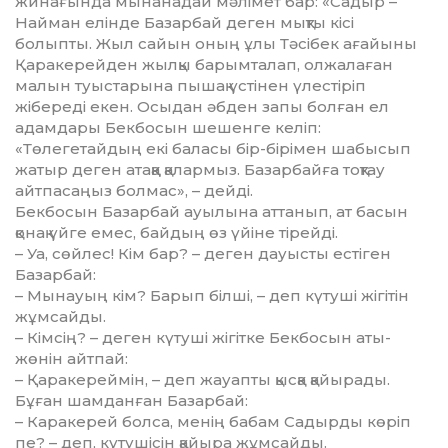
жинағында мынанадай мәлімет бар: «Садыр –
Найман елінде Базарбай деген мықты кісі
болыпты. Жыл сайын оның ұлы Тәсібек ағайыны
Қара­ке­рейден жылқы барымталап, олжалаған
малын туыстарына пышақ үстінен үлестіріп
жібереді екен. Осыдан әбден запы болған ел
адамдары Бекбосын шешенге келіп:
«Төлегетайдың екі баласы бір-бірімен шабысып
жатыр деген атаққа қалармыз. Базарбайға тоқтау
айтпасаңыз болмас», – дейді.
Бекбосын Базарбай ауылына атта­нып, ат басын
қонақ үйге емес, байдың өз үйіне тірейді.
– Уа, сөйлес! Кім бар? – деген дауысты естіген
Базарбай:
– Мынауың кім? Барып білші, – деп күтуші жігітін
жұмсайды.
– Кімсің? – деген күтуші жігітке Бекбосын аты-
жөнін айтпай:
– Қаракереймін, – деп жауапты қысқа қайырады.
Бұған шамданған Базарбай:
– Каракерей болса, менің бабам Садырды көріп
пе? – деп, күтушісін қайыра жұмсайды.