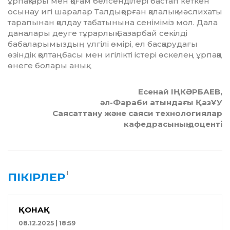
ұрпақтары мен қоғам белсенділері бастап кеткен
осынау игі шаралар Талдықорған қалалық мәслихаты
тарапынан қолдау табатынына сеніміміз мол. Дала
даналары деуге тұрарлық Базарбай секілді
бабаларымыздың үлгілі өмірі, ел басқарудағы
өзіндік қолтаңбасы мен игілікті істері өскелең ұрпаққа
өнеге болары анық.
Есенай ІҢКӘРБАЕВ,
әл-Фараби атындағы ҚазҰУ
Саясаттану және саяси технологиялар
кафедрасының доценті
1
ПІКІРЛЕР
ҚОНАҚ
08.12.2025 | 18:59