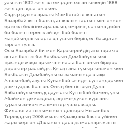
уақытын 1832 жыл, ал өмірден озған кезеңін 1888
жыл деп қашаған екен.
Садыр руына қарасты Мәмбетейге жататын
Базарбай жігіт болып, ат жалын тартып мінгеннен,
ерте ел билігіне араласып, өмірінің соңына дейін
би болып төрелік айтқан, бай болып
маңайындағыларға қол ұшын беріп, ел басқарған
тарлан тұлға.
Осы Базарбай би мен Қаракерейдің аты тарихта
қалған белгілі биі Бек­босын Домбайұлы көзі
тірісінде жақ­сы қарым-қатынаста болғанын бір­қатар
деректер растайды. Қысқа ғана ғұмыр кешкенімен
Бекбосын Домбайұлы өз заманында атақты
Алшынбай, азулы Құнанбай сынды сұлтандармен
дәм-тұздас болған. Оның белгілі ақын Дулат
Бабатайұлымен, қу дауысты Құттыбай бимен, ұлы
Абаймен де кездесіп, әңгіме-дүкен кұрғаны
туралы аз-кем мәліметтер ұшырасады.
Филология ғылымының докторы Ны­санбек
Төреқұлдың 2006 жылы «Қазақ­стан» баспа үйінен
жарық көрген «Даланың дара ділмарлары» атты