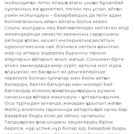
мойындатқан. Алты Алашқа атағы шыққан Құнанбай
сұлтанның өзі құрметтеп, тізгінін тең ұстап, айтқан
уәжін мойындауы – Базарбайдың да тегін адам
болмағанының айқын айғағы болса керек.
Соңғы жылдары кең байтақ еліміздің көптеген елді
мекендерінде кеңестік заманның сарқыншағы
ретінде қалған, кешегі империялық саясаттың
идеологиясына сай, болмаса негізсіз қойылған
жер-су аттары өздерінің бұрынғы тарихи
атауларын қайтарып алып жатыр. Сонымен бірге
өткен замандарда өмір сүріп, артына мол мұра
қалдырған, ел басқарып өз деңгейлерінде
төрелікте болған тұлғалар мен билік айтқан
билердің, белгілі батырлар мен жомарт бай-
бағландар есімінің қазақстандықтардың рухани
санасында қайтара жаңғыруы – құптарлық дүние.
Осы тұрғыдан алғанда, жаңадан құрылып жатқан
Жетісу өлкесінің тарихында айтарлықтай орны бар
Базарбай бидің есімі де облыс орталығы
Талдықорған қаласындағы көшелердің біріне
берілсе, нұр үстіне нұр болар еді. Базарбай бидің