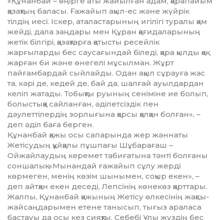
«Құнанбай – өңірге аты жайылған адам, қарапайым
қазақтың баласы. Ғажайып ақыл-ес және жүйрік
тілдің иесі. Іскер, аталастарының игілігі туралы қам
жейді, дала заңдары мен Құран қағидаларының
жетік білгірі, қазақтарға қатысты ресейлік
жарғыларды бес саусағындай біледі, қара қылды қақ
жарған би және өнегелі мұсылман. Жұрт
пайғамбардай сыйлайды. Одан ақыл сұрауға жас
та, кәрі де, кедей де, бай да, шалғай ауылдардан
келіп жатады. Тобықты руының сеніміне ие болып,
болыстыққа сайланған, әділетсіздік пен
дәулеттілердің зорлығына қарсы қалқан болған», –
деп әділ баға берген.
Құнанбай қажы осы сапарында жер жәннаты
Жетісудың құйқалы пұшпағы Шұбарағаш –
Ойжайлаудың керемет табиғатына тәнті болғаны
соншалық: «Мынандай ғажайып сұлу жерді
көрмеген, менің көзім шынымен, соқыр екен», –
деп айтқан екен деседі, Лепсінің көнекөз қарттары.
Жалпы, Құнанбай қажының Жетісу өлкесінің жақсы-
жайсаңдарымен етене танысып, тығыз араласа
бастауы да осы кез сияқты. Себебі Ұлы жүздің бес