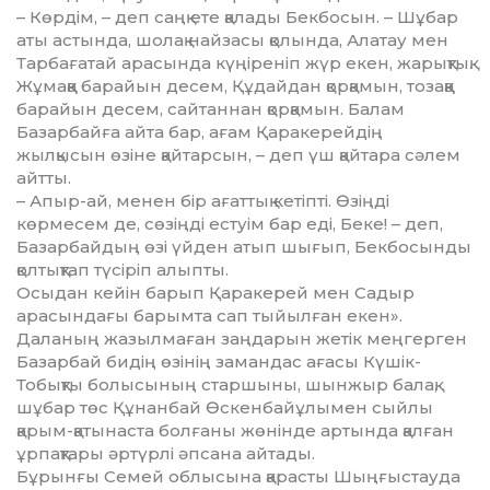
– Көрдім, – деп саңқ ете қалады Бек­босын. – Шұбар
аты астында, шолақ найзасы қолында, Алатау мен
Тарбағатай арасында күңіреніп жүр екен, жарықтық.
Жұмаққа барайын десем, Құдайдан қорқамын, тозаққа
барайын десем, сайтаннан қорқамын. Балам
Базарбайға айта бар, ағам Қаракерейдің
жылқысын өзіне қайтарсын, – деп үш қайтара сәлем
айтты.
– Апыр-ай, менен бір ағаттық кетіпті. Өзіңді
көрмесем де, сөзіңді естуім бар еді, Беке! – деп,
Базарбайдың өзі үйден атып шығып, Бек­бо­сынды
қолтықтап түсіріп алыпты.
Осыдан кейін барып Қаракерей мен Садыр
арасындағы барымта сап тыйылған екен».
Даланың жазылмаған заңдарын жетік меңгерген
Базарбай бидің өзінің замандас ағасы Күшік-
Тобықты болы­сының старшыны, шынжыр балақ,
шұбар төс Құнанбай Өскенбай­ұлымен сыйлы
қарым-қатынаста болғаны жөнінде артында қалған
ұрпақтары әртүрлі әпсана айтады.
Бұрынғы Семей облысына қарасты Шыңғыстауда