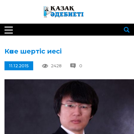
Көне шертіс иесі
11.12.2015
2428
0