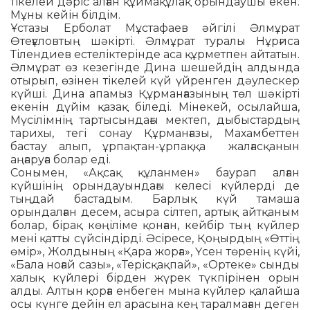
тікелей дәріс алған құймақұлақ орындаушы екен.
Мұны кейін білдім.
Ұстазы Ерболат Мұстафаев әйгілі Әлмұрат
Өтеғұловтың шәкірті. Әлмұрат туралы Нұрғиса
Тілендиев естеліктерінде аса құрметпен айтатын.
Әлмұрат өз кезегінде Дина шешейдің алдында
отырып, өзінен тікелей күй үйренген дәулескер
күйші. Дина апамыз Құрманғазының төл шәкірті
екенін дүйім қазақ біледі. Мінекей, осылайша,
Мүсілімнің тартысындағы мектеп, дыбыстардың
тарихы, тегі сонау Құрманғазы, Махамбеттен
бастау алып, ұрпақтан-ұрпаққа жалғасқанын
аңғаруға болар еді.
Сонымен, «Ақсақ құланмен» баурап алған
күйшінің орындауындағы келесі күйлерді де
тыңдай бастадым. Барлық күй тамаша
орындалған десем, асыра сілтеп, артық айтқаным
болар, бірақ көңіліме қонған, кейбір тың күйлер
мені қатты сүйсіндірді. Әсіресе, Қоңырдың «Өттің
өмір», Жолдының «Қара жорға», Үсен төренің күйі,
«Бала ноғай сазы», «Терісқақпай», «Ортеке» сынды
халық күйлері бірден жүрек түкпірінен орын
алды. Алтын қорға енбеген мына күйлер қалайша
осы күнге дейін ел арасына кең таралмаған деген