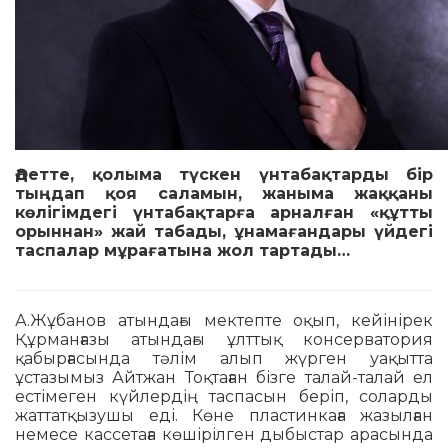
Әдетте, қолыма түскен үнтабақтарды бір
тыңдап қоя саламын, жаныма жаққаны
көлігімдегі үнтабақтарға арналған «құтты
орыннан» жай табады, ұнамағандары үйдегі
таспалар мұрағатына жол тартады…
А.Жұбанов атындағы мектепте оқып, кейінірек
Құрманғазы атындағы ұлттық консерватория
қабырғасында тәлім алып жүрген уақытта
ұстазымыз Айтжан Тоқтаған бізге талай-талай ел
естімеген күйлердің таспасын беріп, соларды
жаттатқызушы еді. Көне пластинкаға жазылған
немесе кассетаға көшірілген дыбыстар арасында