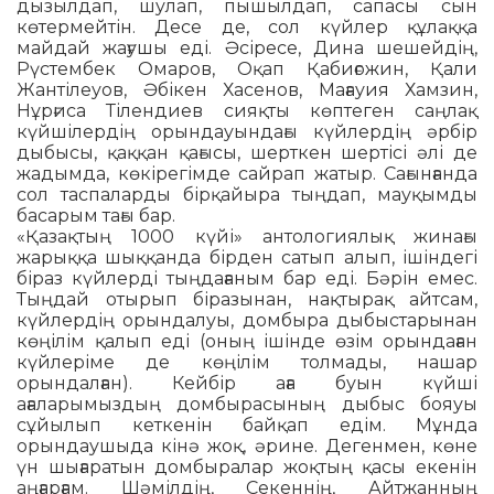
дызылдап, шулап, пышылдап, сапасы сын
көтермейтін. Десе де, сол күйлер құлаққа
майдай жағушы еді. Әсіресе, Дина шешейдің,
Рүстембек Омаров, Оқап Қабиғожин, Қали
Жантілеуов, Әбікен Хасенов, Мағауия Хамзин,
Нұрғиса Тілендиев сияқты көптеген саңлақ
күйшілердің орындауындағы күйлердің әрбір
дыбысы, қаққан қағысы, шерткен шертісі әлі де
жадымда, көкірегімде сайрап жатыр. Сағынғанда
сол таспаларды бірқайыра тыңдап, мауқымды
басарым тағы бар.
«Қазақтың 1000 күйі» антологиялық жинағы
жарыққа шыққанда бірден сатып алып, ішіндегі
біраз күйлерді тыңдағаным бар еді. Бәрін емес.
Тыңдай отырып біразынан, нақтырақ айтсам,
күйлердің орындалуы, домбыра дыбыстарынан
көңілім қалып еді (оның ішінде өзім орындаған
күйлеріме де көңілім толмады, нашар
орындалған). Кейбір аға буын күйші
ағаларымыздың домбырасының дыбыс бояуы
сұйылып кеткенін байқап едім. Мұнда
орындаушыда кінә жоқ, әрине. Дегенмен, көне
үн шығаратын домбыралар жоқтың қасы екенін
аңғарғам. Шәмілдің, Секеннің, Айтжанның