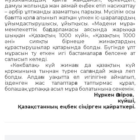
дамуы жолында жан аямай еңбек етіп насихаттау
– әрбір ұлтжанды азаматтың парызы. Мүсілім осы
бағытта қолға алынып жатқан үлкен іс-шаралардың
ұйымдастырушысы, ұйытқысы. «Мәдени мұра»
мемлекеттік бағдарламасы аясында жарыққа
шыққан «Қазақтың 1000 күйі», «Қазақтың 1000
әні» сияқты бірнеше жинақтардың
құрастырушылар қатарында болды. Бүгінде ұлт
мұрасын ту еткен игі бастамаларға белсене ат
салысып келеді.
«Көкбалақ» күй жинағы да қазақтың күй
қоржынына тыңнан түрен салғандай жаңа леп
болды. Алдағы уақытта ел игілігіне айналып,
ізденген жас талаптарға таптырмас құрал,
болашақ ұрпаққа асыл мұра болатынына сенемін.
Нұркен Әшіров,
күйші,
Қазақстанның еңбек сіңірген қайраткері.