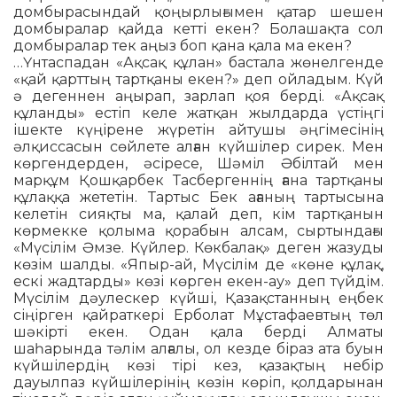
домбырасындай қоңырлығымен қатар шешен
домбыралар қайда кетті екен? Болашақта сол
домбыралар тек аңыз боп қана қала ма екен?
…Үнтаспадан «Ақсақ құлан» бастала жөнелгенде
«қай қарттың тартқаны екен?» деп ойладым. Күй
ә дегеннен аңырап, зарлап қоя берді. «Ақсақ
құланды» естіп келе жатқан жылдарда үстіңгі
ішекте күңірене жүретін айтушы әңгімесінің
әлқиссасын сөйлете алған күйшілер сирек. Мен
көргендерден, әсіресе, Шәміл Әбілтай мен
марқұм Қошқарбек Тасбергеннің ғана тартқаны
құлаққа жететін. Тартыс Бек ағаның тартысына
келетін сияқты ма, қалай деп, кім тартқанын
көрмекке қолыма қорабын алсам, сыртындағы
«Мүсілім Әмзе. Күйлер. Көкбалақ» деген жазуды
көзім шалды. «Япыр-ай, Мүсілім де «көне құлақ,
ескі жадтарды» көзі көрген екен-ау» деп түйдім.
Мүсілім дәулескер күйші, Қазақстанның еңбек
сіңірген қайраткері Ерболат Мұстафаевтың төл
шәкірті екен. Одан қала берді Алматы
шаһарында тәлім алғалы, ол кезде біраз ата буын
күйшілердің көзі тірі кез, қазақтың небір
дауылпаз күйшілерінің көзін көріп, қолдарынан