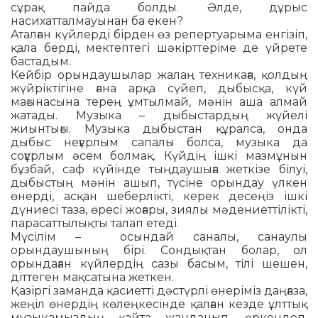
сұрақ пайда болды. Әлде, дұрыс
насихатталмауынан ба екен?
Аталған күйлерді бірден өз репертуарыма енгізіп,
қала берді, мектептегі шәкірттеріме де үйрете
бастадым.
Кейбір орындаушылар жалаң техникаға, қолдың
жүйріктігіне ғана арқа сүйеп, дыбысқа, күй
мағынасына терең ұмтылмай, мәнін аша алмай
жатады. Музыка – дыбыстардың жүйелі
жиынтығы. Музыка дыбыстан құралса, онда
дыбыс неғұрлым сапалы болса, музыка да
соғұрлым әсем болмақ. Күйдің ішкі мазмұнын
бұзбай, саф күйінде тыңдаушыға жеткізе білуі,
дыбыстың мәнін ашып, түсіне орындау үлкен
өнерді, асқан шеберлікті, керек десеңіз ішкі
дүниесі таза, өресі жоғары, зиялы мәдениеттілікті,
парасаттылықты талап етеді.
Мүсілім – осындай саналы, санаулы
орындаушының бірі. Сондықтан болар, ол
орындаған күйлердің сазы басым, тілі шешен,
діттеген мақсатына жеткен.
Қазіргі заманда қасиетті дәстүрлі өнеріміз даңғаза,
жеңіл өнердің көлеңкесінде қалған кезде ұлттық
музыкамыздың қайта жанданып, өркендеп,