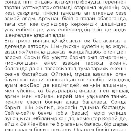
сонша, тіпті ондағы қанық ұлттық бояуды, терең­нен
тартқан ұлттық пат­рио­тизмді отаршыл жүйе­нің сұқ
көзі, сақ құлағы, тіміскі тұмсығы ап еткенде сезе
алмай қалды. Артынан біліп анталай абала­ғанда,
тағы сол көз сү­рін­дірер көркемдік шешімдер
ұлы еңбекті де, ұлы ең­беккердің өзін де қанды
шеңгелден құтқарып қалды.
Егіз трилогияның қай-қайсысын оқи баста­са­ңыз, ә
дегенде авторды Шыңғысхан әулетінің қас жауы,
қызыл жүйенің қандыауыз жандайшабы екен деп
қаласыз. Сосын бір уақытта барып оқып отырғаның
«моңғолдың» емес қазақтың тари­хы еке­нін,
болғанда да еш талассыз төл, тума тари­хы еке­нін
сезіне бастайсыз. Өйткені, мұнда қазақ пен оған
бауырлас түрки этностардан өзге ешбір титул­дық
қауым жоқ. Бәрі де кәдімгідей, өзіңнің алшы­ның
мен үйсінің, өз бауырларың қоңырат пен қып­шақ,
арғын мен найман, керей мен уақ, көзге таныс,
көңілге сіңісті болған алаш балалары. Сонда
барып ішің жылып, жүрегің тұшына бастайды.
Сөйте-сөйте баяғы ірбіз (барыс) терісі үстінде
аунақшыған Әбілқайыр хан да, кемеңгер Керей де,
әйдік Әз Жәнібек те бір атаның баласы, бір дарақ­
тың саласы болып шыға­ды. Оларды бөліп тұрған