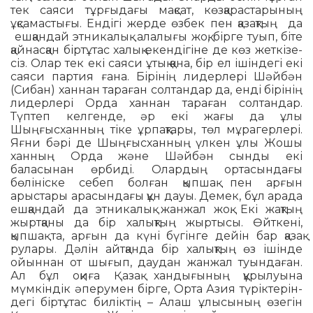
тек саяси тұрғыдағы мақсат, көзқарастарының
ұқсамастығы. Ендігі жерде өзбек пен қазақтың да
ешқандай этника­лық алалығы жоқ, бірге туып, біте
қайнас­қан біртұтас халық екендігіне де көз жеткізе­
сіз. Олар тек екі саяси ұтық қана, бір ел ішіндегі екі
саяси партия ғана. Бірінің лидерлері Шәйбән
(Сибан) ханнан тараған солтандар да, енді бірінің
ли­дер­лері Орда ханнан тараған солтандар.
Түптеп келгенде, әр екі жағы да ұлы
Шыңғысханның тіке ұрпақтары, төл мұрагерлері.
Яғни бәрі де Шың­ғыс­ханның үлкен ұлы Жошы
ханның Орда және Шәйбән­ сын­ды екі
баласынан өрбиді. Олардың ортасындағы
бөлініске себеп болған қыпшақ пен арғын
арыстары арасындағы құн дауы. Демек, бұл арада
ешқандай да этникалық жанжал жоқ. Екі жақтың
жыртқаны да бір халықтың жыртысы. Өйткені,
қыпшақ та, арғын да күні бүгінге дейін бар қазақ
рулары. Дәлін айтқанда бір халықтың өз ішінде
ойыннан от шығып, даудан жанжал туындаған.
Ал бұл оқиға Қазақ хандығының құрылуына
мүмкіндік әперумен бірге, Орта Азия түріктерін­
дегі біртұтас биліктің – Алаш ұлы­сы­ның өзегін