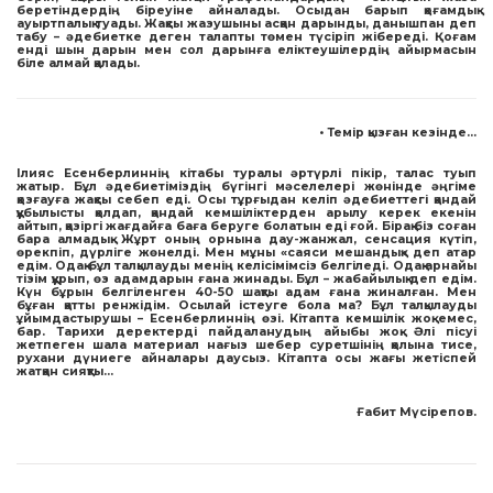
беретіндердің біреуіне айналады. Осыдан барып қоғамдық
ауыртпалық туады. Жақсы жазушыны асқан дарынды, данышпан деп
табу – әдебиетке деген талапты төмен түсіріп жібереді. Қоғам
енді шын дарын мен сол дарынға еліктеушілердің айырмасын
біле алмай қалады.
• Темір қызған кезінде…
Ілияс Есенберлиннің кітабы туралы әртүрлі пікір, талас туып
жатыр. Бұл әдебиетіміздің бүгінгі мәселелері жөнінде әңгіме
қозғауға жақсы себеп еді. Осы тұрғыдан келіп әдебиеттегі қандай
құбылысты қолдап, қандай кемшіліктерден арылу керек екенін
айтып, қазіргі жағдайға баға беруге болатын еді ғой. Бірақ біз соған
бара алмадық. Жұрт оның орнына дау-жанжал, сенсация күтіп,
өрекпіп, дүрліге жөнелді. Мен мұны «саяси мешандық» деп атар
едім. Одақ бұл талқылауды менің келісімімсіз белгіледі. Одақ арнайы
тізім құрып, өз адамдарын ғана жинады. Бұл – жабайылық деп едім.
Күн бұрын белгіленген 40-50 шақты адам ғана жиналған. Мен
бұған қатты ренжідім. Осылай істеуге бола ма? Бұл талқылауды
ұйымдастырушы – Есенберлиннің өзі. Кітапта кемшілік жоқ емес,
бар. Тарихи деректерді пайдаланудың айыбы жоқ. Әлі пісуі
жетпеген шала материал нағыз шебер суретшінің қолына тисе,
рухани дүниеге айналары даусыз. Кітапта осы жағы жетіспей
жатқан сияқты…
Ғабит Мүсірепов.