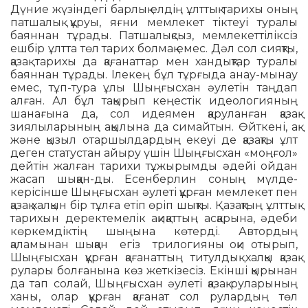
Дүние жүзіндегі барлық елдің ұлттық тарихы оның
патшалық құруы, яғни мемлекет тіктеуі туралы
баяннан тұрады. Пат­шалық­сыз, мемлекет­тіліксіз
ешбір ұлтта төл тарих болмақ емес. Дәл сол сияқты,
қазақ тарихы да қағанаттар мен хан­дықтар туралы
баяннан тұрады. Ілекең бұл тұр­ғыда анау-мынау
емес, тұп-тура ұлы Шыңғысхан әуле­тін таңдап
алған. Ал бұл тақырып кеңестік идеология­ның
шанағына да, сол идеямен қару­лан­ған қазақ
зиялыларының ақылына да симайтын. Өйткені, ақ
және қызыл отар­шылдардың екеуі де қазақты ұлт
деген статустан айыру үшін Шыңғысхан «моңғол»
дейтін жалған тарихи тұжырымды әдейі ойдан
жасап шыққан-ды. Есенберлин со­ның мүлде­
керісінше Шыңғысхан әулеті құр­ған мемлекет пен
қазақ халқын бір тұлға етіп өріп шықты. Қазақтың ұлттық
тарихын деректемелік ақиқаттың асқарына, әдеби
көркем­діктің шыңына көтерді. Автордың
қаламынан шыққан егіз трилогияны оқи отырып,
Шыңғыс­хан құрған қағанаттың титулдық халқы қазақ
рулары болғанына көз жеткізесіз. Екінші қырынан
да тап солай, Шыңғысхан әулеті қазақ руларының
ханы, олар құрған қағанат сол рулардың төл