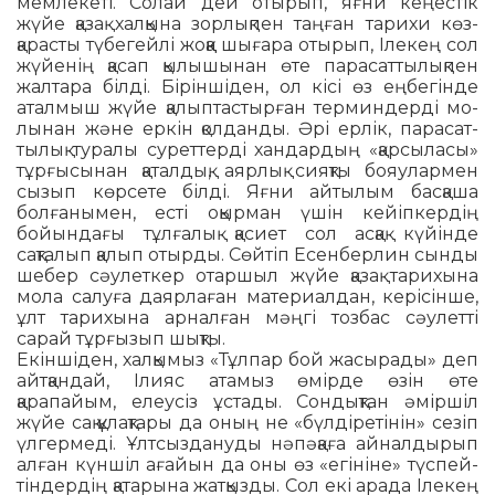
мемлекеті. Солай дей отырып, яғни кеңестік
жүйе қазақ халқына зорлықпен таңған тарихи көз­
қарасты түбегейлі жоққа шығара отырып, Іле­кең сол
жүйенің қасап қылы­шынан өте парасат­тылықпен
жалтара білді. Біріншіден, ол кісі өз еңбегінде
аталмыш жүйе қалыптастырған тер­миндерді мо­
лы­нан және еркін қолданды. Әрі ерлік, парасат­
тылық туралы суреттерді хандардың «қарсыласы»
тұрғысынан қаталдық, аярлық сияқты бояулармен
сызып көрсете білді. Яғни айтылым басқаша
болғанымен, есті оқырман үшін кейіпкердің
бойындағы тұлғалық қасиет сол асқақ күйінде
сақталып қалып отырды. Сөйтіп Есенберлин сынды
шебер сәулеткер отаршыл жүйе қазақ тари­хына
мола салуға даярлаған материалдан, керісінше,
ұлт тарихына арналған мәңгі тозбас сәулетті
сарай тұрғызып шықты.
Екіншіден, халқымыз «Тұлпар бой жасырады» деп
айтқандай, Ілияс атамыз өмірде өзін өте
қарапайым, елеусіз ұстады. Сондықтан әмір­шіл
жүйе сақ құлақтары да оның не «бүлдіретінін» сезіп
үлгермеді. Ұлт­сыз­дануды нәпәқаға айналдырып
алған күншіл ағайын да оны өз «егініне» түспей­
тіндердің қатарына жатқызды. Сол екі ара­да Ілекең