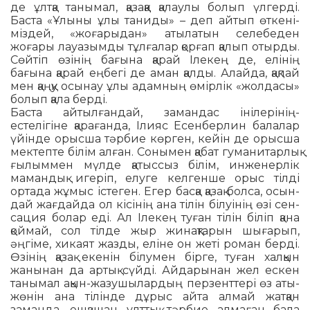
де ұлтқа танымал, қазаққа қалаулы болып үлгерді.
Баста «Ұлыны ұлы таниды» – деп айтып өткені­
міздей, «жоғары­дан» аты­латын селебеден
жоғары лауазымды тұлғалар қорғап қалып отырды.
Сөйтіп өзінің бағына қарай Ілекең де, елінің
бағына қарай еңбегі де аман қалды. Алайда, қақпай
мен қаңқу осынау ұлы адамның өмірлік «жолдасы»
болып қала берді.
Баста айтылғандай, замандас інілері­нің­
естелігіне қарағанда, Ілияс Есенберлин балалар
үйінде орысша тәрбие көрген, кейін де орысша
мектепте білім алған. Сонымен қабат гуманитар­лық
ғылыммен мүлде қ­а­тыс­сыз білім, инженерлік
маман­дық игеріп, елуге келгенше орыс тілді
ортада жұмыс іс­теген. Егер басқа қазақ болса, осын­
дай жағдайда ол кісінің ана тілін білуінің өзі сен­
сация болар еді. Ал Ілекең туған тілін біліп қана
қоймай, сол тілде жыр жинақ­тарын шыға­рып,
әңгіме, хикаят жазды, еліне он жеті роман берді.
Өзінің қазақ екенін білумен бірге, туған халқын
жанынан да ар­тық сүйді. Айдарынан жел ескен
танымал ақын-жазушылардың перзенттері өз аты-
жөнін ана тілінде дұрыс айта алмай жатқан
заманда, ешқашан ұлттық тәрбие алмаған бала