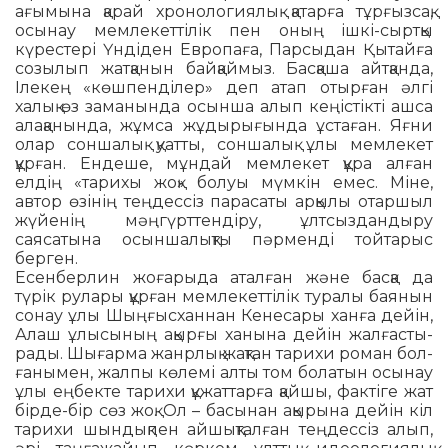
ағымына қарай хронологиялық қатарға тұрғызсақ,
осынау мемлекеттілік пен оның ішкі-сыртқы
күрес­тері Үндіден Евро­паға, Парсыдан Қытайға
созылып жатқанын байқаймыз. Басқаша айт­қан­да,
Ілекең «көшпенділер» деп атап отырған әлгі
халық өз заманында осынша алып кеңістікті ашса
алақанында, жұмса жұдырығында ұстаған. Яғни
олар соншалық қуатты, сон­шалық ұлы мемлекет
құрған. Ендеше, мұндай мемлекет құра алған
елдің «тарихы жоқ» болуы мүмкін емес. Міне,
автор өзі­нің теңдессіз парасаты арқылы отаршыл
жүйенің мәңгүрттендіру, ұлтсыздандыру
саясатына осын­шалықты пәрменді тойтарыс
берген.
Есенберлин жоғарыда аталған және басқа да
түрік рулары құрған мемлекеттілік туралы баянын
сонау ұлы Шыңғысханнан Кенесары ханға дейін,
Алаш ұлысының ақыр­ғы ханына дейін жалғас­ты­
ра­ды. Шығарма жанрлық жақтан тарихи роман бол­
ғанымен, жалпы көлемі алты том бола­тын осы­нау
ұлы еңбекте тарихи құжаттарға қайшы, фактіге жат
бірде-бір сөз жоқ. Ол – басынан ақырына дейін кіл
тарихи шындықпен айшықталған теңдессіз ал­ып,