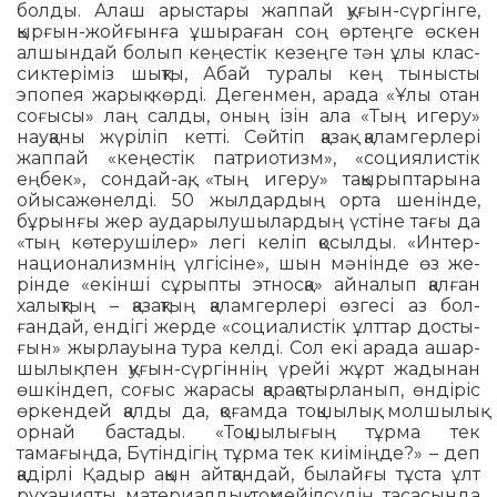
болды. Алаш арыстары жаппай қуғын-сүргінге,
қырғын-жойғынға ұшыраған соң өртеңге өскен
алшындай болып кеңестік кезеңге тән ұлы клас­
сик­те­ріміз шықты, Абай туралы кең тынысты
эпопея жарық көрді. Дегенмен, арада «Ұлы отан
соғысы» лаң салды, оның ізін ала «Тың игеру»
науқаны жүріліп кетті. Сөйтіп қазақ қаламгерлері
жаппай «кеңестік патриотизм», «социялистік
еңбек», сондай-ақ, «тың игеру» тақырыптарына
ойысажөнелді. 50 жыл­дар­дың орта шенінде,
бұрынғы жер аударылушылардың үстіне тағы да
«тың көтерушілер» легі келіп қосыл­ды. «Интер­
нацио­нализмнің үлгісіне», шын мәнінде өз же­
рін­де «екінші сұрыпты этносқа» айналып қалған
халықтың – қазақтың қаламгерлері өзгесі аз бол­
ғандай, ендігі жерде «социалис­тік ұлттар досты­
ғын» жырлауына тура келді. Сол екі арада ашар­
шылық пен қуғын-сүр­гіннің үрейі жұрт жадынан
өшкіндеп, соғыс жарасы қарақотыр­ланып, өндіріс
өркендей қалды да, қоғамда тоқ­шылық, молшылық
орнай бастады. «Тоқшылығың тұрма тек
тамағыңда, Бүтіндігің тұрма тек киіміңде?» – деп
қадірлі Қадыр ақын айтқандай, былайғы тұста ұлт
руханияты материалдық тоқмейілсудің тасасында