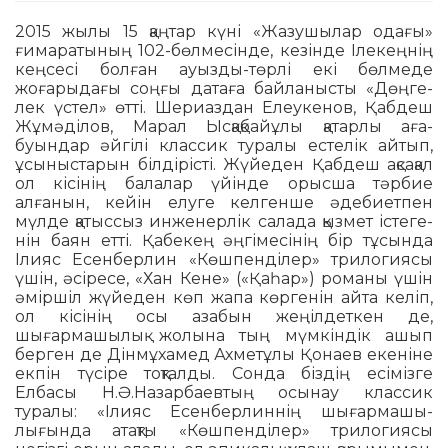
2015 жылы 15 қаңтар күні «Жазушылар ода­ғы»
ғимаратының 102-бөлмесінде, кезінде Ілекеңнің
кеңсесі болған ауызды-төрлі екі бөл­меде
жоғарыдағы соңғы датаға байланысты «Дөң­ге­
лек үстел» өтті. Шериаздан Елеукенов, Қабдеш
Жұ­мәділов, Марал Ысқақбайұлы қатарлы аға­
буындар әйгілі классик туралы естелік айтып,
ұсы­ныстарын білдірісті. Жүйеден Қабдеш ақсақал
ол кі­сінің балалар үйінде орысша тәрбие
алғанын, кейін елуге келгенше әдебиетпен
мүлде қатыссыз инженерлік салада қызмет істеге­
нін баян етті. Қабекең әңгімесінің бір тұ­сын­да
Ілияс Есенберлин «Көшпенділер» трилогиясы
үшін, әсіресе, «Хан Кене» («Қа­һар») романы үшін
әміршіл жүйе­ден көп жапа көргенін айта келіп,
ол кісінің осы азабын жеңілдеткен де,
шығармашылық жолына тың мүмкіндік ашып
берген де Дінмұхамед Ах­метұлы Қонаев екеніне
екпін түсіре тоқталды. Сонда біздің есімізге
Елбасы Н.Ә.Назарбаевтың осынау классик
туралы: «Ілияс Есенберлиннің шығарма­шы­
лығында атақты «Көшпенділер» трилогиясы