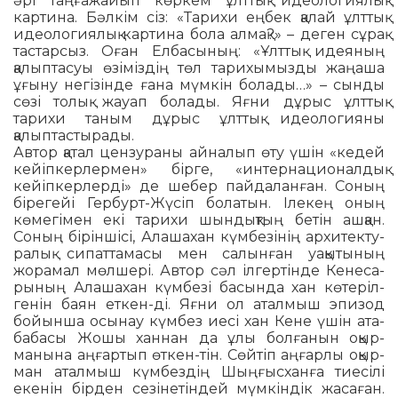
әрі таңғажайып көркем ұлттық идеоло­гия­лық
картина. Бәлкім сіз: «Тарихи еңбек қалай ұлт­тық
идеологиялық картина бола алмақ?» – деген сұрақ
тастарсыз. Оған Ел­ба­сы­ның: «Ұлттық идеяның
қалыптасуы өзіміздің төл тарихымызды жаңаша
ұғыну негізінде ғана мүмкін болады…» – сынды
сөзі толық жауап болады. Яғни дұрыс ұлттық
тарихи та­ным дұрыс ұлттық идеологияны
қалыптастыра­ды.
Автор қатал цензураны айналып өту үшін «кедей
кейіпкерлермен» бірге, «ин­тер­на­ционал­дық
кейіпкерлерді» де шебер пай­даланған. Соның
бірегейі Гербурт-Жүсіп болатын. Ілекең оның
көмегімен екі тарихи шындықтың бетін ашқан.
Соның біріншісі, Алашахан күмбезінің архитекту­
ра­лық сипаттамасы мен салынған уақытының
жорамал мөлшері. Автор сәл ілгертінде Кене­са­
ры­­ның Алашахан күмбезі басында хан көтеріл­
генін баян еткен-ді. Яғни ол аталмыш эпизод
бойынша осынау күмбез иесі хан Кене үшін ата-
бабасы Жошы ханнан да ұлы болғанын оқыр­
манына аңғартып өткен-тін. Сөйтіп аңғарлы оқыр­
ман аталмыш күмбездің Шыңғысханға тиесілі
екенін бірден сезінетіндей мүмкіндік жаса­ған.