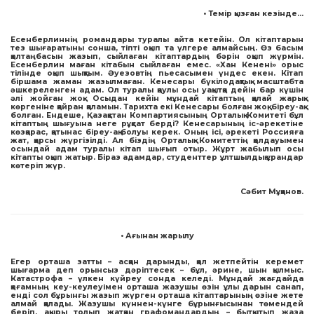
• Темір қызған кезінде…
Есенберлиннің романдары туралы айта кетейін. Ол кітаптарын
тез шығаратыны сонша, тіпті оқып та үлгере алмайсың. Өз басым
қолтаңбасын жазып, сыйлаған кітаптардың бәрін оқып жүрмін.
Есенберлин маған кітабын сыйлаған емес. «Хан Кенені» орыс
тілінде оқып шықтым. Әуезовтің пьесасымен үндес екен. Кітап
біршама жаман жазылмаған. Кенесары бүкілодақтық масштабта
әшкереленген адам. Ол туралы қаулы осы уақытқа дейін бар күшін
әлі жойған жоқ. Осыдан кейін мұндай кітаптың қалай жарық
көргеніне қайран қаламын. Тарихта екі Кенесары болған жоқ, біреу-ақ
болған. Ендеше, Қазақстан Компартиясының Орталық Комитеті бұл
кітаптың шығуына неге рұқсат берді? Кенесарының іс-әрекетіне
көзқарас, қатынас біреу-ақ болуы керек. Оның ісі, әрекеті Россияға
жат, қарсы жүргізілді. Ал біздің Орталық Комитеттің қолдауымен
осындай адам туралы кітап шығып отыр. Жұрт жабылып осы
кітапты оқып жатыр. Біраз адамдар, студенттер ұлтшылдық ұрандар
көтеріп жүр.
Сәбит Мұқанов.
• Ағынан жарылу
Егер орташа затты – асқан дарынды, қол жетпейтін керемет
шығарма деп орынсыз дәріптесек – бұл, әрине, шын қылмыс.
Катастрофа – үлкен күйреу сонда келеді. Мұндай жағдайда
қоғамның кеу-кеулеуімен орташа жазушы өзін ұлы дарын санап,
енді сол бұрынғы жазып жүрген орташа кітаптарының өзіне жете
алмай қалады. Жазушы күннен-күнге бұрынғысынан төмендей
беріп, ақыры толып жатқан графомандардың – бытқытып жаза