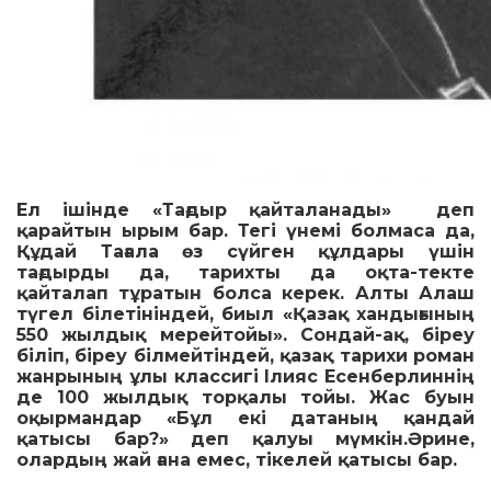
Ел ішінде «Тағдыр қайталанады» деп
қарайтын ырым бар. Тегі үнемі болмаса да,
Құдай Тағала өз сүйген құлдары үшін
тағдырды да, тарихты да оқта-текте
қайталап тұратын болса керек. Алты Алаш
түгел білетініндей, биыл «Қазақ хандығының
550 жылдық мерейтойы». Сондай-ақ, біреу
біліп, біреу білмейтіндей, қазақ тарихи роман
жанрының ұлы классигі Ілияс Есенберлиннің
де 100 жылдық торқалы тойы. Жас буын
оқырмандар «Бұл екі датаның қандай
қатысы бар?» деп қалуы мүмкін.Әрине,
олардың жай ғана емес, тікелей қатысы бар.