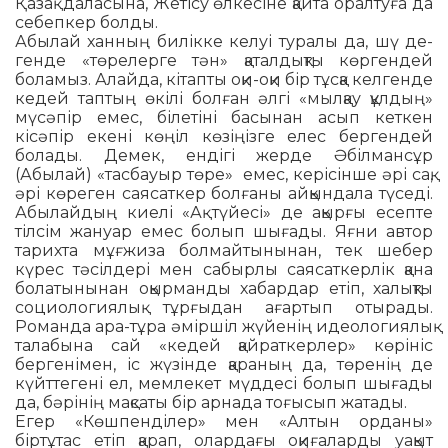
Қазақ даласына, Жетісу өл­кесіне қайта оралтуға да
себепкер болды.
Абылай ханның билікке келуі туралы да, шү де­
ген­де «төрелерге тән» қаталдықты көргендей
боламыз. Алайда, кітапты оқи-оқи бір тұсқа келгенде
кедей таптың өкілі болған әлгі «мылқау құлдың»
мүсәпір емес, білетіні басынан асып кеткен
кісәпір екені көңіл көзіңізге елес бергендей
болады. Демек, ендігі жерде Әбілмансұр
(Абылай) «тас­бауыр төре» емес, керісінше әрі сақ,
әрі кө­ре­ген саясаткер болғаны айқындала түседі.
Абылайдың киелі «Ақ түйесі» де ақырғы есепте
тілсім жануар емес болып шығады. Яғни автор
тарихта мұғжиза болмайтынынан, тек шебер
күрес тәсілдері мен сабырлы сая­саткерлік қана
болатынынан оқырманды хабардар етіп, халықты
социологиялық тұр­ғыдан ағартып отырады.
Романда ара-тұра әміршіл жүйенің идеологиялық
талабына сай «кедей қайраткерлер» көрініс
бергенімен, іс жүзінде қа­ра­ның да, төренің де
күйт­тегені ел, мемлекет мүддесі болып шығады
да, бәрінің мақсаты бір арнада тоғысып жатады.
Егер «Көшпенділер» мен «Алтын орданы»
біртұтас етіп қарап, олардағы оқиға­лар­ды уақыт