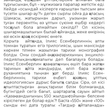
тұрғысынан, бұл – мұғжизаға парапар жетістік еді.
Кейде «осындай кісілерге ғарыш­тан тылсым аян
түсетін шығар-ау?!» деген сырлы ойға да қаласың.
Шамасы, жатырынан дарып, уызынан жарып
туған перзенттің өз ұлтын сүюіне ешбір кедергі
тосқауыл бола алмайтын се­кіл­ді!? Ол кісінің
шығармашылығын былай қой­ған­да, жеке өмірінің
өзі өскін қазаққа ескірмес өнеге.
Қорыта айтқанда, Ілияс Есенберлиннің алты
томнан тұратын егіз трилогиясы, шын мәнісінде
көркем тілмен жазылған тарихи монография
бол­ды. Оны сондай-ақ қазақ тарихының энцикло­
педи­ялық анықта­ма­лығы деп бағалауға болады.
Ілияс Есенберлин қазақ халқының өшіп бара жатқан
тарихын қайта жандырды, өліп бара жат­қан
руханиятына тыңнан қуат берді. Ілияс Есен­
берлиннің тарихи еңбегі қазақтың ұлттық
идеологиясын дұрыс ба­ғыт­қа салды. Сірә, ол кісі
қалыптастырған анық тарихи білім болмағанда,
бүгінгідей сегіз бағыт, шартарапқа сауын айтып
«Қазақ хандығы­ның 550 жылдық тойына» белсене
кіріспеген де болар едік?! Баста «550» және «100»
сынды екі дата туралы: «Тағдыр қайта­ла­нады»