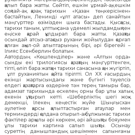
қалып бара жатты. Сөйтіп, ешкім ұрмай-ақ, ешкім
соқпай-ақ қазақ тарихын «Қазан төңкерісінен»
бастайтын, Ленинді «ұлт атасы» деп санайтын
мәң­гүрттер өзімізден шыға бастады. Қыс­қасы,
тарихи таным, ұлттық сана үдемелі жылдамдықпен
еңіске қарай құлдырап бара жатты. Қазақты
осындай атсыз-атақсыз ру­хани жойылудан қорғап
қалған ақыл-ой алыптарының бірі, әрі бірегейі –
Ілияс Есенберлин болатын.
Автордың «Көшпенділер» және «Алтын орда»
сынды екі трилогиясы қазақтың мәңгүрттенген,
тіпті, өліп бара жатқан тарихи санасына қан жү­гір­тіп,
ұлт руханиятын қайта тірілтті. Ол XX ға­сыр­­дың
екінші жартысындағы және бүгінгі тә­уел­сіз
елдегі қазақтарға өздеріне тән терең та­мы­ры бар,
адамзат тарихында өскелең орны бар ұлы халық
екенін ұқтырып кетті. «Шеберліктің шегі жоқ»
демекші, Ілекең кеңестік жүйе Шың­ғысхан
әулетіне қарсы қалыптастырған атаулар мен
терминдерді қолдана отырып-ақ бұлжымас тарихи
фактілер арқылы әрі көркем, әрі айшықты бояумен
ұлы тарихи картина салып шықты. Осынау
суреттің данышпандық шешіммен салынғаны