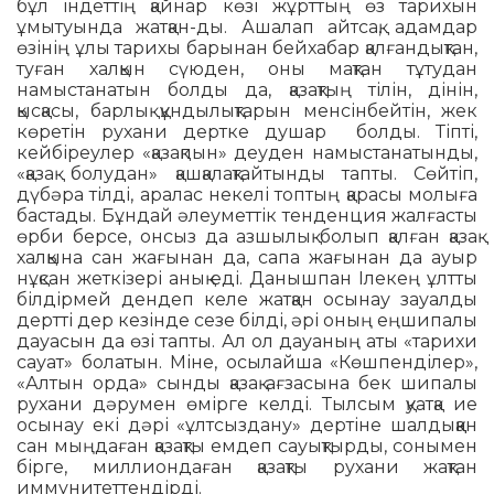
бұл індеттің қайнар көзі жұрттың өз тарихын
ұмытуында жат­қан-ды. Ашалап айтсақ, адамдар
өзінің ұлы тарихы барынан бейхабар қалғандықтан,
туған халқын сүю­ден, оны мақтан тұтудан
намыстанатын болды да, қазақтың тілін, дінін,
қысқасы, барлық құн­дылықтарын мен­сін­бейтін, жек
көретін рухани дертке душар болды. Тіпті,
кейбіреулер «қазақ­­пын» деуден намыстанатынды,
«қазақ болудан» қашқалақтайтынды тапты. Сөйтіп,
дүбәра тілді, аралас некелі топтың қарасы молыға
бастады. Бұндай әлеуметтік тенденция жалғасты
өрби берсе, онсыз да азшылық болып қалған қазақ
халқына сан жағынан да, сапа жағы­нан да ауыр
нұқсан жет­кізері а­нық еді. Данышпан Ілекең ұлтты
білдірмей дендеп келе жатқан осынау зауалды
дертті дер кезінде сезе білді, әрі оның ең­шипалы
дауасын да өзі тапты. Ал ол дауаның аты «та­рихи
сауат» болатын. Міне, осылайша «Көш­пен­­ділер»,
«Алтын орда» сынды қазақ ағзасына бек шипалы
рухани дәрумен өмірге келді. Тылсым ­қуатқа ие
осынау екі дәрі «ұлт­сыз­дану» дер­тіне шалдыққан
сан мыңдаған қазақты емдеп сауық­тырды, сонымен
бірге, миллиондаған қа­зақты рухани жақтан
иммунитеттендірді.