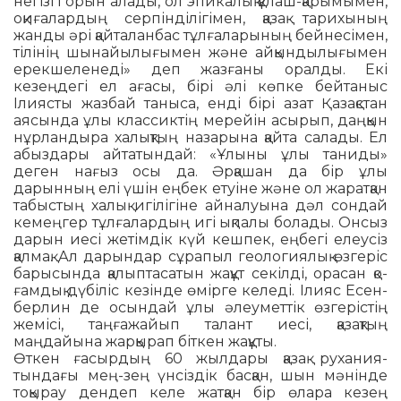
негізгі орын алады, ол эпикалық құ­лаш-қарымымен,
оқиғалардың сер­пін­­­ділігімен, қазақ тарихының
жанды әрі қай­таланбас тұлға­ла­рының бейнесімен,
тілінің шы­найылығымен және айқын­ды­лы­ғымен
ер­ек­­шеле­неді» деп жазғаны оралды. Екі
кезеңдегі ел ағасы, бірі әлі көпке бейтаныс
Ілиясты жазбай таныса, енді бірі азат Қазақстан
аясында ұлы классиктің мерейін асырып, даңқын
нұрландыра ха­лық­тың назарына қайта салады. Ел
абыздары айтатындай: «Ұлыны ұлы таниды»
деген нағыз осы да. Әрқа­шан да бір ұлы
дарынның елі үшін еңбек етуіне және ол жаратқан
табыстың халық игілігіне айналуына дәл сондай
кемеңгер тұлғалардың игі ықпалы болады. Онсыз
дарын иесі жетімдік күй кешпек, еңбегі елеусіз
қалмақ. Ал дарындар сұра­пыл геологиялық өзгеріс
барысында қалып­таса­тын жақұт секілді, орасан қо­
ғам­дық дү­біліс кезін­де өмірге келеді. Ілияс Есен­
берлин де осындай ұлы әлеуметтік өз­ге­рістің
жемісі, таңғажайып талант иесі, қа­зақтың
маңдайына жарқырап біткен жақұты.
Өткен ғасырдың 60 жылдары қазақ ру­хания­
тындағы мең-зең үнсіздік басқан, шын мәнінде
тоқырау дендеп келе жатқан бір өлара кезең