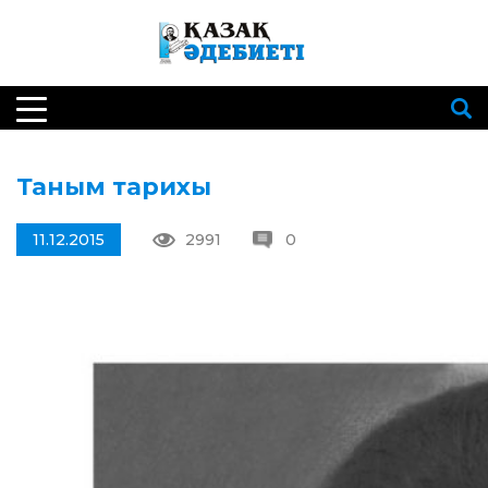
Таным тарихы
11.12.2015
2991
0