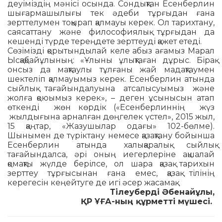
деуіміздің мәнісі осында. Сондықтан Есен­берлин
шығармашылығы тек әдеби тұрғы­дан ғана
зерттелумен тоқырап қалмауы керек. Ол тарихтану,
саясаттану және фи­лосо­фия­лық тұрғыдан да
кешенді түрде тереңдете зерттеуді қажет етеді.
Сөзімізді қорытындылай келе абыз ағамыз Ма­рал
Ысқақбайұлының: «Ұлыны ұлықтаған дұрыс. Бірақ
онсыз да мақтаулы тұлғаны жай мадақ­таумен
шектеліп қал­мауымыз керек. Есенберлин атында
сыйлық тағайындалуына атсалысуымыз және
жолға қоюымыз керек», – деген ұсынысын атап
өткенді жөн көрдік («Есенбер­лин­нің жүз
жылдығына арналған дөңгелек үстел», 2015 жы­л,
15 қаңтар, «Жазу­шылар одағы» 102-бөлме).
Шынымен де түріктану немесе қазақтану бойынша
Есенберлин атында халықаралық сыйлық
тағайындалса, әрі оның иегерлеріне ақшалай
қомақты жүлде берілсе, ол шара қазақ тарихын
зерттеу тұрғысынан ғана емес, қазақ тілінің
керегесін кеңейтуге де игі әсер жасамақ.
Тілеуберді Әбенайұлы,
ҚР ҰҒА-ның құрметті мүшесі.