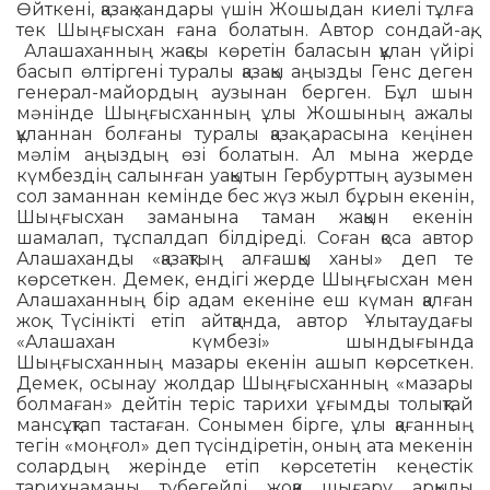
Өйткені, қазақ хандары үшін Жошыдан киелі тұлға
тек Шыңғысхан ғана болатын. Автор сондай-ақ,
Ала­ша­ханның жақсы көретін баласын құлан үйірі
басып өлтіргені туралы қазақы аңызды Генс деген
генерал-майордың аузынан берген. Бұл шын
мәнінде Шыңғысханның ұлы Жошының ажалы
құланнан болғаны туралы қазақ арасына кеңінен
мәлім аңыздың өзі болатын. Ал мына жерде
күмбездің салынған уақытын Гербурттың аузымен
сол заманнан кемінде бес жүз жыл бұрын екенін,
Шыңғысхан заманына таман жақын екенін
шамалап, тұспалдап білді­реді. Соған қоса автор
Алашаханды «қазақтың ал­ғашқы ханы» деп те
көрсеткен. Демек, ендігі жерде Шыңғысхан мен
Алашаханның бір адам екеніне еш күман қалған
жоқ. Түсінікті етіп айт­қанда, автор Ұлытаудағы
«Алашахан күмбезі» шындығында
Шыңғысханның мазары екенін ашып көрсеткен.
Демек, осынау жолдар Шыңғыс­ханның «мазары
болмаған» дейтін теріс тарихи ұғымды толықтай
ман­сұқ­тап тастаған. Сонымен бірге, ұлы қаған­ның
тегін «моңғол» деп түсіндіре­тін, оның ата мекенін
солардың жерінде етіп көрсететін кеңестік
тарихнаманы түбегейлі жоқ­қа шығару арқылы