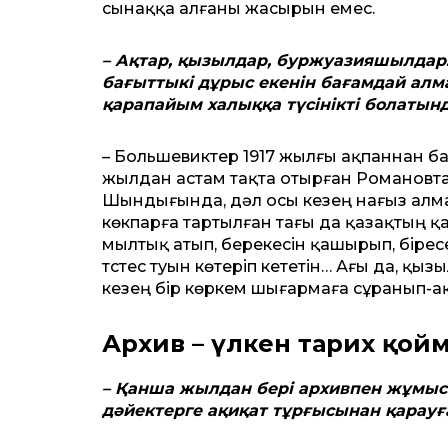
сынаққа алғаны жасырын емес.
– Ақтар, қызылдар, буржуазияшылдар
бағыттыкі дұрыс екенін бағамдай алмай
қарапайым халыққа түсінікті болатын
– Большевиктер 1917 жылғы ақпаннан б
жылдан астам тақта отырған Романовтар
Шындығында, дәл осы кезең нағыз алмағ
көкпарға тартылған тағы да қазақтың қ
мылтық атып, берекесін қашырып, біресе 
түстес туын көтеріп кететін… Ағы да, қыз
кезең бір көркем шығармаға сұранып-ақ
Архив – үлкен тарих қой
– Қанша жылдан бері архивпен жұмыс і
дәйектерге ақиқат тұрғысынан қарауғ