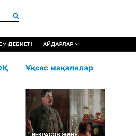
ЛЕМ ӘДЕБИЕТІ
АЙДАРЛАР
Қ
Ұқсас мақалалар
НЕКРАСОВ ЖӘНЕ