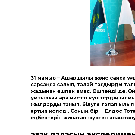
31 мамыр – Ашаршылық және саяси қуғын
сарсаңға салып, талай тағдырды тә
жадынан өшпек емес. Өшпейді де. Өйтк
ұмтылған қара ниетті күштердің қылм
жылдарды танып, білуге талап қылы
артып келеді. Соның бірі – Елдос То
еңбектерін жинақтап жүрген алаштану
Қазақ даласын эксперим