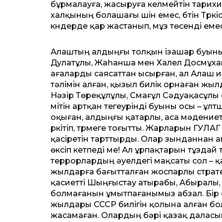
бұрмалауға, жасыруға келмейтін тарих
халқының болашағы үшін емес, бүтін Түркіс
күндерде қар жастанып, мұз төсенді емес
Алаштың алдыңғы толқын ізашар буыны
Дулатұлы, Жаһанша мен Халел Досмұ
ағаларды саясаттан ысырған, ал Алаш 
тәлімін алған, қызыл билік орнаған ж
Нәзір Төреқұлұлы, Смағұл Сәдуақасұлы
үмітін артқан тегеурінді буыны осы – ұл
оқыған, алдыңғы қатарлы, аса мәдение
үркітіп, түрмеге тоғытты. Жарларын ГУЛА
қасіретін тарттырды. Олар зынданнан 
өксіп кетпеді ме! Ал ұрпақтарын тұзд
террорлардың әуелдегі мақсаты сол – қа
жылдарға бағытталған жоспарлы стратег
қасиетті Шыңғыстау атырабы, Абыралы
болмағанын ұмытпағанымыз абзал. Бір с
жылдары СССР билігін қолына алған бо
жасамаған. Олардың бәрі қазақ далас