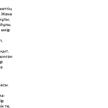
кеттің
. Жеке
нұлы,
йұлы,
 өмір
п,
қыт,
абынған
ар
ға
асы.
ма-
ір
к те,