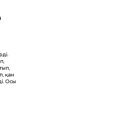
й
ді.
п,
тып,
п, қан
ді. Осы