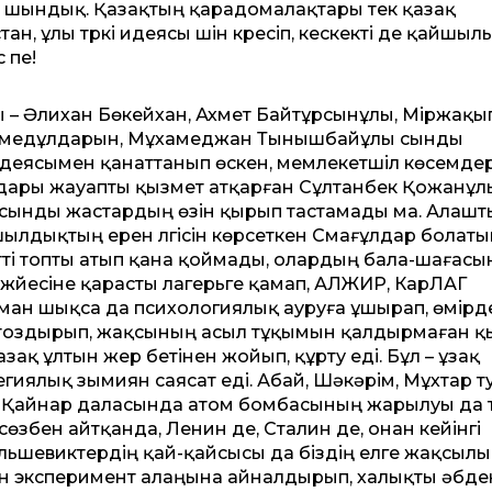
и шындық. Қазақтың қарадомалақтары тек қазақ
тан, ұлы түркі идеясы үшін күресіп, кескекті де қайшы
 пе!
 – Әлихан Бөкейхан, Ахмет Байтұрсынұлы, Міржақы
хамедұлдарын, Мұхамеджан Тынышбайұлы сынды
идеясымен қанаттанып өскен, мемлекетшіл көсемде
ылдары жауапты қызмет атқарған Сұлтанбек Қожанұл
 сынды жастардың өзін қырып тастамады ма. Алашт
тшылдықтың ерен үлгісін көрсеткен Смағұлдар болатын
тті топты атып қана қоймады, олардың бала-шағасы
Г жүйесіне қарасты лагерьге қамап, АЛЖИР, КарЛАГ
аман шықса да психологиялық ауруға ұшырап, өмірд
ай тоздырып, жақсының асыл тұқымын қалдырмаған 
зақ ұлтын жер бетінен жойып, құрту еді. Бұл – ұзақ
иялық зымиян саясат еді. Абай, Шәкәрім, Мұхтар т
, Қайнар даласында атом бомбасының жарылуы да 
өзбен айтқанда, Ленин де, Сталин де, онан кейінгі
льшевиктердің қай-қайсысы да біздің елге жақсылы
ын эксперимент алаңына айналдырып, халықты әбде