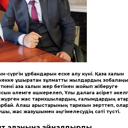
-сүргін құрбандарын еске алу күні. Қазақ халқын
лкекке ұшыратқан зұлматты жылдардың зобалаңы
ені қазақ халқын жер бетінен жойып жіберуге
ысын әлемге әшкерелеп, Ұлы далаға қасірет әкел
п жүрген жас тарихшылардың, ғалымдардың қата
қтарбай. Алаш арыстарының тарихын зерттеп, ол
шы, жас жазушымен әңгімелесудің сәті түсті.
ент алаңына айналдырды