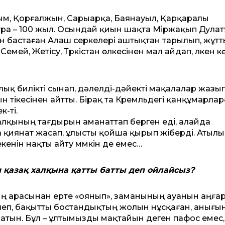
зым, Қорғалжын, Сарыарқа, Баянауыл, Қарқаралы
ра – 100 жыл. Осындай қиын шақта Міржақып Дулат
ан бастаған Алаш серкелері аштықтан тарылып, жұт
емей, Жетісу, Түркістан өлкесінен мал айдап, үлкен 
ық билікті сынап, дәлелді-дәйекті мақалалар жазып
 тікесінен айтты. Бірақ та Кремльдегі қанқұмарлар
к-ті.
алқының тағдырын аманаттап берген еді, алайда
а қиянат жасап, ұлысты қойша қырып жіберді. Атылы
кенін нақты айту мүмкін де емес…
н қазақ халқына қатты батты деп ойлайсыз?
дың арасынан ерте «оянып», заманының ауанын аңға
елеп, бақытты бостандықтың жолын нұсқаған, анығы
тын. Бұл – ұлтымызды мақтайын деген пафос емес,