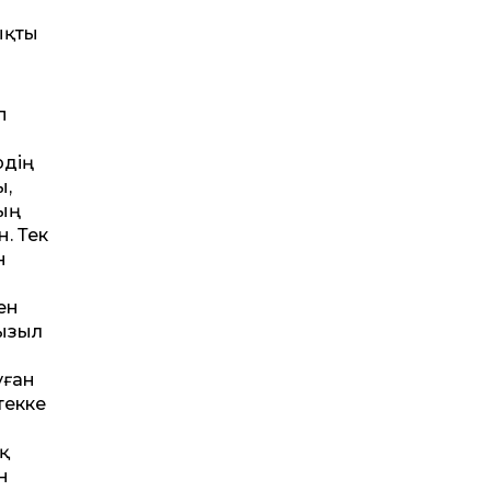
лықты
п
рдің
ы,
ың
. Тек
н
ен
қызыл
уған
текке
қ
н