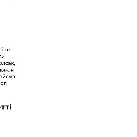
сіне
си
олсақ,
ың, я
қайсыз.
қол
тті