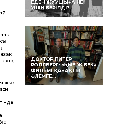
ЕДЕН ЖУУШЫҒА НЕ
ҮШІН БЕРІЛДІ?
н?
азақ
сы.
ң
Қазақ
ДОКТОР ПИТЕР
ы жоқ
РОЛЛБЕРГ: «ҚЫЗ ЖІБЕК»
ФИЛЬМІ ҚАЗАҚТЫ
ӘЛЕМГЕ…
ым жыл
аяси
тінде
да
бір