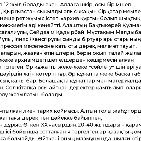
12 жыл болады екен. Аллаға шүкір, осы бір мүшел
н, Қырғызстан сықылды алыс-жақын бірқатар мемле
неше рет жұмыс істеп, «архив құрты» болып шықтық
көкжиегімізді кеңейтті. Алаштың Бақтыкерей Құлма
сағалиұлы, Сейдәзім Қадырбай, Мұстақым Малдыба
ұлы, Ілияс Жансүгірұлы сынды біртуар арыстарының
прессия мәселесіне қатысты дерек, мәлімет тауып,
арын, жазған өтініштерін, бәрін оқып, талай жыла
ң жеке архивімдегі шет елдерден көшірмесін алған
спеген. Әр құжатты жеке-жеке «сөйлету» үшін әрі уа
дәуірдің жүгін көтеріп тұр. Әр құжатта жеке басқа т
 қасық қаны бар. Болашақта құжаттар мен материалд
Сол кітапқа осы айтқан деректер қамтылып, олар
шолу жазылатын болады.
мтылған үлкен тарих қоймасы. Алтын толы жаһұт орд
жаттағы дерек пен дәйекке байыппен,
 дұрыс. Өткен ХХ ғасырдың 20-40 жылдары – қара
ш ісі бойынша сотталған я тергелген әр қазақтың өм
ауға болмайды. Өйткені оның мазмұнында шылғи өтірі