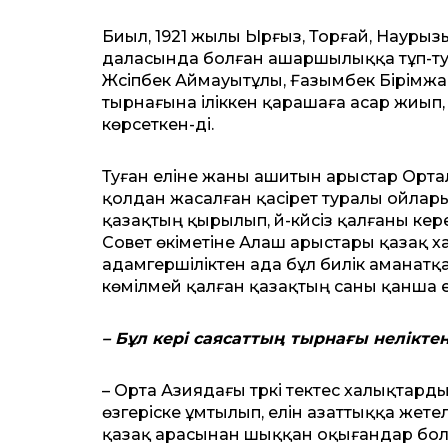
Биыл, 1921 жылы Ырғыз, Торғай, Науры
даласында болған ашаршылыққа тұп-ту
Жүсіпбек Аймауытұлы, Ғазымбек Бірімж
тырнағына іліккен қарашаға асар жиып, С
көрсеткен-ді.
Туған еліне жаны ашитын арыстар Ортал
қолдан жасалған қасірет туралы ойларын
қазақтың қырылып, үй-күйсіз қалғаны кере
Совет өкіметіне Алаш арыстары қазақ х
адамгершіліктен ада бұл билік аманатқ
көмілмей қалған қазақтың саны қанша е
– Бұл кері саясаттың тырнағы нелікте
– Орта Азиядағы түркі тектес халықтар
өзгеріске ұмтылып, елін азаттыққа жет
қазақ арасынан шыққан оқығандар бола