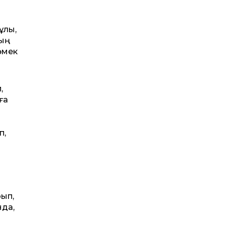
ұлы,
тың
көмек
,
ға
п,
рып,
нда,