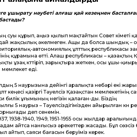
нге ұшырату нәубеті алғаш қай кезеңнен басталға
 бастады?
ының суы құрып, аңыз қылып мақтайтын Совет үкіметі қ
дай жақсылық әкелмеген. Ащы да болса шындық – о
риториялық-автономиялық ұлттық республикасы за
метінің құрамына өтті. Алаш республикасы – қазақтың 
ықты ұзақ күттіріп, зарықтыра жеткен, осы ұшы-қиыр
 мемлекет еді.
лдың 5 наурызына дейінгі аралықта небәрі екі жар
лт кеңесі қазіргі Тәуелсіз Қазақстан мемлекетінің с
 билік ұғымының негізін қалаған-ды. Біздің
ғы 5 наурыз – Тәуелсіздігімізден айырылған күн ре
орнығады деп сенемін.
35, 1937, 1938-1940, 1949, 1951-1955 осы жылдар аралығын
і адам айтса нанғысыз әрекеттер жасады. Бұл сөзсіз 
ыл айтып, саяси бағасын беруіміз керек.