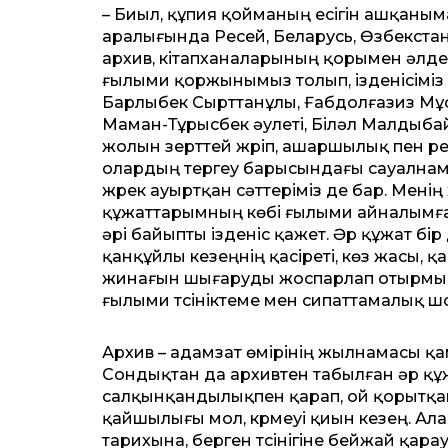
– Биыл, құпия қойманың есігін ашқаныма 
аралығында Ресей, Беларусь, Өзбекста
архив, кітапханаларының қорымен әлде
ғылыми қоржынымыз толып, ізденісіміз 
Барлыбек Сырттанұлы, Ғабдолғазиз Мұ
Маман-Тұрысбек әулеті, Біләл Малдыбай
жолын зерттей жүріп, ашаршылық пен ре
олардың тергеу барысындағы сауалнамал
жүрек ауыртқан сәттеріміз де бар. Мені
құжаттарымның көбі ғылыми айналымға тү
әрі байыпты ізденіс қажет. Әр құжат бір 
қанқұйлы кезеңнің қасіреті, көз жасы,
жинағын шығаруды жоспарлап отырмын. 
ғылыми түсініктеме мен сипаттамалық 
Архив – адамзат өмірінің жылнамасы қа
Сондықтан да архивтен табылған әр құ
салқынқандылықпен қарап, ой қорытқан
қайшылығы мол, күрмеуі қиын кезең. Ала
тарихына, берген түсінігіне бейжай қар