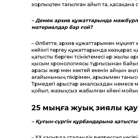
зорлықпен тағылған айып та, қасақана 
– Демек архив құжаттарында мәжбүрлі
материалдар бар ғой?
– Әлбетте, архив құжаттарымен мұқият ж
кейінгі тергеу құжаттарында көзқарас қ
қатысты берген түсініктемесі әр жылы ә
қысым хронологиясы тұрғысынан байып
арасы жер мен көктей екенін айқын аңғ
ағайынының пікірімен, арызымен таныссаң
Түрмедегі арыстар амалсыздан немесе мәж
қойып, жазықсыз жабылған күйені мойы
25 мыңға жуық зиялы қау
– Қуғын-сүргін құрбандарына қатысты
– ХХ ғасырда сталиндік репрессия кесі