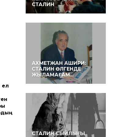
СТАЛИН
АХМЕТЖАН АШИРИ:
СТАЛИН ӨЛГЕНДЕ
ЖЫЛАМАҒАМ...
 ел
ген
ры
ардың
СТАЛИН СЫЙЛЫҒЫ