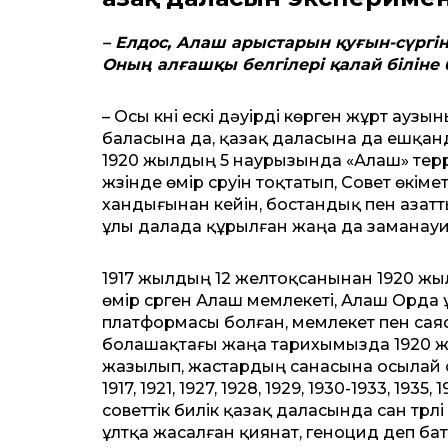
– Елдос, Алаш арыстарын қуғын-сүргі
Оның алғашқы белгілері қалай біліне
– Осы күні ескі дәуірді көрген жұрт ауз
баласына да, қазақ даласына да ешқан
1920 жылдың 5 наурызында «Алаш» тер
жүзінде өмір сүруін тоқтатып, Совет өкі
хандығынан кейін, бостандық пен азатт
ұлы далада құрылған жаңа да заманауи
1917 жылдың 12 желтоқсанынан 1920 жы
өмір сүрген Алаш мемлекеті, Алаш Орда ұ
платформасы болған, мемлекет пен саяси
болашақтағы жаңа тарихымызда 1920 жыл
жазылып, жастардың санасына осылай 
1917, 1921, 1927, 1928, 1929, 1930-1933, 19
советтік билік қазақ даласында сан түрл
ұлтқа жасалған қиянат, геноцид деп бат