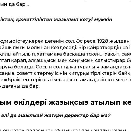
сын да бар…
ктен, қажеттіліктен жазылып кетуі мүмкін
ұмыс істеу керек дегенім сол. Әсіресе, 1928 жылдан
айшылығы молынан кездеседі. Бір қайраткердің өз і
рқилы айтылып, хаттамаға басқаша түскен… Уақыт, сая
тап қарап, алғашқысы мен соңғысын салыстырар б
аруға болады. Сосын сол тұлға туралы я замандасын
ыз, советтік тергеу ісінің қитұрқы тірліктерін бай
бүрліктен теріс жазылған хаттамаға, түсініктемеге 
ндағаны да бар.
ым өкілдері жазықсыз атылып ке
 әлі де ашылмай жатқан деректер бар ма?
рінен қазақ даласынан 25 мыңға жуық зиялы қауым