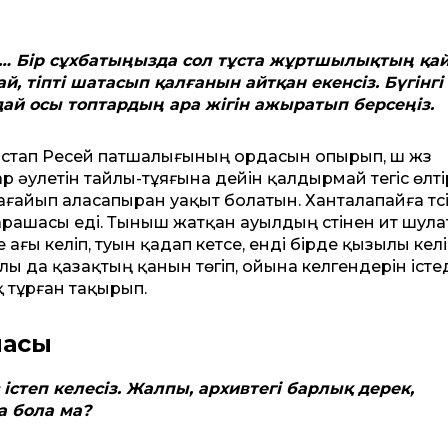
… Бір сұхбатыңызда сол тұста жұртшылықтың қа
, тіпті шатасып қалғанын айтқан екенсіз. Бүгінгі
дай осы топтардың ара жігін ажыратып берсеңіз.
астап Ресей патшалығының ордасын опырып, үш жүз
 әулетін тайлы-тұяғына дейін қалдырмай тегіс өлтір
айып аласапыран уақыт болатын. Ханталапайға түсі
арашасы еді. Тыныш жатқан ауылдың үстінен ит шула
ағы келіп, туын қадап кетсе, енді бірде қызылы келі
ылы да қазақтың қанын төгіп, ойына келгендерін істе
 тұрған тақырып.
масы
степ келесіз. Жалпы, архивтегі барлық дерек,
а бола ма?