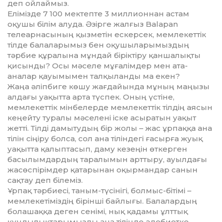
деп ойлаймыз.
Елімізде 7 100 мектепте 3 миллионнан астам
оқушы білім алуда. Әзірге жалғыз Balapan
телеарнасының қызметін ескерсек, мемлекеттік
тілде балаларымыз бен оқушыларымыздың
тәрбие құралына мұндай біріктіру қаншалықты
қисынды? Осы мәселе мұғалімдер мен ата-
аналар қауымымен талқыланды ма екен?
Жаңа әліпбиге көшу жағдайында мұның маңызы
алдағы уақытта арта түспек. Оның үстіне,
мемлекеттік мінбелерде мемлекеттік тілдің аясын
кеңейту туралы мәселені іске асыратын уақыт
жетті. Тілді дамытудың бір жолы – жас ұрпаққа ана
тілін сіңіру болса, сол ана тіліндегі ғасырға жуық
уақытта қалыптасып, даму кезеңін өткерген
басылымдардың таралымын арттыру, ауылдағы
жасөспірімдер қатарынан оқырмандар санын
сақтау деп білеміз.
Ұрпақ тәрбиесі, таным-түсінігі, болмыс-бітімі –
мемлекетіміздің бірінші байлығы. Балалардың
болашаққа деген сенімі, нық қадамы ұлттық
құндылықтарымызды ана тілінде әдебиетке