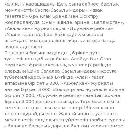
жылғы 7 қарашадағы Қаулысына сәйкес, барлық
мемлекеттік баспа-басылымдарын «Қазақ
газеттері» бірыңғай брендімен біріктіру
жоспарлануда. Оның ішінде, әрине, «Балдырған»,
«Ақжелкен» журналдары, «Дружные ребята»,
«Ұлан» газеттері бар. Біріктіру жұмыстары
ағымдағы жылдың екінші жартыжылдығында
аяқталады екен.
Біз жалпы басылымдардың біріктірілуін
түсіністікпен қабылдаймыз. Алайда Nur Otan
партиясы фракциясының мүшелері ретінде
олардың ішіне балалар басылымдарын қосуға
түбегейлі қарсымыз. Бүгінде «Ұлан» газеті
аптасына бір рет 5 000, «Ақжелкен» журналы
айына бір рет 3 000, «Балдырған» журналы айына
бір рет 7 000, «Дружные ребята» газеті аптасына
бір рет 3 000 данамен шығады. Төрт басылымға
кететін жылдық шығын мөлшері 134 миллион
теңгені құрайды екен. Жастайынан сауат ашып,
мемлекеттік тілді оқытып үйрететін тәрбие құралы
– балалар басылымдарына бұл көп қаражат емес