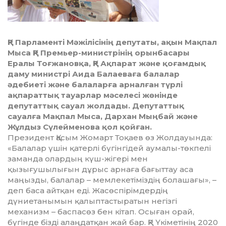
ҚР Парламенті Мәжілісінің депутаты, ақын Мақпал
Мыса ҚР Премьер-министрінің орынбасары
Ералы Тоғжановқа, ҚР Ақпарат және қоғамдық
даму министрі Аида Балаеваға балалар
әдебиеті және балаларға арналған түрлі
ақпараттық тауарлар мәселесі жөнінде
депутаттық сауал жолдады. Депутаттық
сауалға Мақпал Мыса, Дархан Мыңбай және
Жұлдыз Сүлейменова қол қойған.
Президент Қасым Жомарт Тоқаев өз Жолдауында:
«Балалар үшін қатерлі бүгінгідей аумалы-төкпелі
заманда олардың күш-жігері мен
қызығушылығын дұрыс арнаға бағыттау аса
маңызды, балалар – мемлекетіміздің болашағы», –
деп баса айтқан еді. Жасөспірімдердің
дүниетанымын қалыптастыратын негізгі
механизм – баспасөз бен кітап. Осыған орай,
бүгінде бізді алаңдатқан жай бар. ҚР Үкіметінің 2020