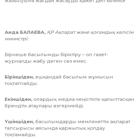
жазылуына жағдай жасауды қажет деп білеміз!
Аида БАЛАЕВА,
ҚР Ақпарат және қоғамдық келісім
министрі:
Бірнеше басылымды біріктіру – ол газет-
журналды жабу деген сөз емес.
Біріншіден,
ешқандай басылым жұмысын
тоқтатпайды.
Екіншіден,
олардың медиа кеңістікте қалыптасқан
брендтік атаулары өзгермейді.
Үшіншіден,
басылымдарды мемлекеттік ақпарат
тапсырысы аясында қаржылық қолдау
тоқтамайды.