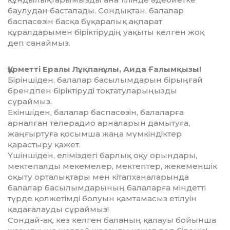
баулудан басталады. Сондықтан, балалар
баспасөзін басқа бұқаралық ақпарат
құралдарымен біріктірудің уақыты келген жоқ
деп санаймыз.
Құрметті Ералы Лұқпанұлы, Аида Ғалымқызы!
Біріншіден, балалар басылымдарын бірыңғай
брендпен біріктіруді тоқтатуларыңызды
сұраймыз.
Екіншіден, балалар баспасөзін, балаларға
арналған телерадио арналарын дамытуға,
жаңғыртуға қосымша жаңа мүмкіндіктер
қарастыру қажет.
Үшіншіден, еліміздегі барлық оқу орындары,
мектепалды мекемелер, мектептер, жекеменшік
оқыту орталықтары мен кітапханаларында
балалар басылымдарының балаларға міндетті
түрде қолжетімді болуын қамтамасыз етілуін
қадағалауды сұраймыз!
Сондай-ақ, кез келген баланың қалауы бойынша