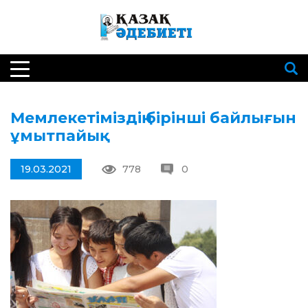
Мемлекетіміздің бірінші байлығын
ұмытпайық
19.03.2021
778
0