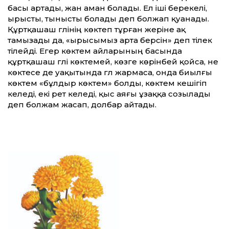
басы артады, жан аман болады. Ел іші берекелі,
ырысты, тынысты болады деп болжап қуанады.
Құртқашаш гүлінің көктеп тұрған жеріне ақ
тамызады да, «ырысымыз арта берсін» деп тілек
тілейді. Егер көктем айларының басында
құртқашаш гүлі көктемей, көзге көрінбей қойса, не
көктесе де уақытында гүл жармаса, онда биылғы
көктем «бұлдыр көктем» болды, көктем кешігіп
келеді, екі рет келеді, қыс аяғы ұзаққа созылады
деп болжам жасап, долбар айтады.