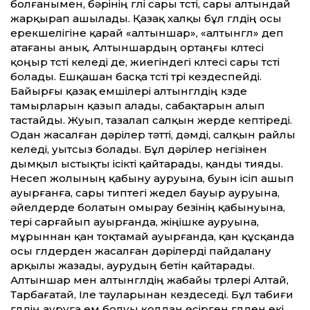
болғанымен, бәрінің гүлі сары түсті, сары алтындай
жарқырап ашылады. Қазақ халқы бұл гүлдің осы
ерекшелігіне қарай «алтыншар», «алтынгүл» деп
атағаны анық. Алтыншардың ортаңғы күлтесі
қоңыр түсті келеді де, жиегіндегі күлтесі сары түсті
болады. Ешқашан басқа түсті түрі кездеспейді.
Байырғы қазақ емшілері алтынгүлдің күзде
тамырларын қазып алады, сабақтарын алып
тастайды. Жуып, тазалап салқын жерде кептіреді.
Одан жасалған дәрілер тәтті, дәмді, салқын райлы
келеді, уытсыз болады. Бұл дәрілер негізінен
дымқыл ыстықты ісікті қайтарады, қанды тияды.
Несеп жолының қабыну ауруына, буын ісіп ашып
ауырғанға, сары типтегі жедел бауыр ауруына,
әйелдерде болатын омырау безінің қабынуына,
тері сарғайып ауырғанда, жіңішке ауруына,
мұрыннан қан тоқтамай ауырғанда, қан құсқанда
осы гүлдерден жасалған дәрілерді пайдалану
арқылы жазады, аурудың бетін қайтарады.
Алтыншар мен алтынгүлдің жабайы түрлері Алтай,
Тарбағатай, Іле тауларынан кездеседі. Бұл табиғи
гүлдің ауруға ем болуы қолдан өсірген гүлден екі