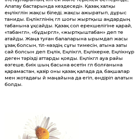
Алатау бастарында кездеседі». Қазақ халқы
еңлікгүлін жақсы біледі, жақсы ажыратып, дұрыс
таниды. Еңлікгүлінің гүл шоғы жыртқыш аңдардың
табанына ұқсайды. Қазақ сол ерекшелігіне қарай,
«табангүл», «бұдыргүл», «жыртқыштабан» деп те
атайды. Жаңа туған балаларына ырымдап жасы
ұзақ болсын, тіл-көздің сұғы тимесін, атына заты
сай болсын деп Еңлік, Еңлікгүл, Еңлікерке, Еңлікнұр
деген тәрізді аттарды қояды. Еңлікгүл ауа райы
өзгеше, биік шың басына өсетін гүл болғанына
қарамастан, қазір оны қазақ қалада да, бақшалар
мен жотадағы үй маңайына да егіп, өндіріп алатын
болды.