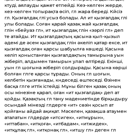
күтуді, аялауды қажет етпейді. Кез-келген жерде,
кез-келген топырақта өсіп, гүл жара береді. Күйсіз
гүл. Қызғалдақ гүлі усыз болады. Ал ит қызғалдақ гүлі
улы болады. Соған қарай қазақ жай қызғалдақ
гүлін «бейуаз гүл», ит қызғалдақ гүлін «зәрлі гүл» деп
те атайды. Ит қызғалдақтың қасына қып-қызыл
әдемі де әсем қызғалдақ гүлін әкеліп қатар ексе, ит
қызғалдақ оған қарсы шабуылға көшеді. Қасына
келіп қоныстанған қызғалдақтың тамырына уын
жіберіп, алдымен тамырын улап өлтіреді. Екінші,
уын гүл шоғына жіберіп солдырады. Қасына көрші
болған гүлге қарсы тұрады. Оның гүл шоғын,
келбетін қызғанады, күндеседі, өштеседі. Өзінен
басқа гүлге иттік істейді. Мұны білген қазақ оның
осы мінезіне қарап, оған «ит қызғалдақ» деп ат
қойды. Қазақтың гүл тану мәдениетінде бірқыдыру
осындай мінезді гүлдерге «ит» сөзін қосып ат
қойғаны айдай ақиқат. Мәселен, қазақша атаумен
аталатын гүлдерде «итсигек», «итмұрын»,
«иттабан», «итқоға», «итбадам», «итжидек»,
«итқұлақ гүл», «итқонақ гүл», «итшу гүл» деген гүл