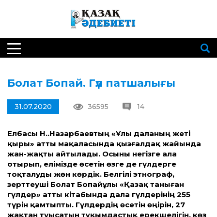
Болат Бопай. Гүл патшалығы
31.07.2020
36595
14
Елбасы Н.Ә.Назарбаевтың «Ұлы даланың жеті
қыры» атты мақаласында қызғалдақ жайында
жан-жақты айтылады. Осыны негізге ала
отырып, елімізде өсетін өзге де гүлдерге
тоқталуды жөн көрдік. Белгілі этнограф,
зерттеуші Болат Бопайұлы «Қазақ таныған
гүлдер» атты кітабында дала гүлдерінің 255
түрін қамтыпты. Гүлдердің өсетін өңірін, 27
жақтан туысатын тұқымдастық ерекшелігін, көз