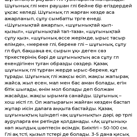
Шұғынық гүлі мен раушан гүлі бейне бір егіздердей
ұқсас келеді. Шұғынық гүл жарған кезде аса
ажарланып, сұлу сымбатты түрге енеді.
«Шұғынықтай ажарлы», «шұғынықтай қып-
қызыл», «шұғынықтай тап-таза», «шұғынықтай
сұлу қыз», «шұғынық өссе жерімде, ырыс тасыр
елімде», «мереке гүлі, береке гүлі – шұғынық, сұлу
гүл бұл, бақшаңа ек, сырын ұқ» деген сөз
тіркестерінің бәрі де шұғынықтың аса сұлу гүл
екендігінен туған образды сөздер. Қазақ
шұғынық гүлі тұрған жерде ырыс-береке, құт
тұрады. Шұғынық гүлі жақсы өсіп, жақсы жапырақ
жайса, жыл есен, мал мен бас аман болады, егін
бітік шығады, өнім мол болады деп болжам
жасайды, жақсы ырымға санайды. Шұғынық –
хош иісті гүл. Ол жапырағын жайған кезден бастап
жұпар иісін далаға аңқыта бастайды. Қазақ
шұғынықтың ішіндегі «ақ шұғынықты» дәрі, әр түрлі
ауруларға ем ретінде қолданады. «Ақ шұғынық»
көп жылдық шөптесін өсімдік. Биіктігі – 50-100 см.
Гүлі ақ түсті, қызыл түстері де болады. 3-5 дана қисық