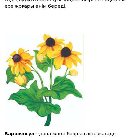
есе жоғары өнім береді.
Баршынгүл
– дала және бақша гүліне жатады.