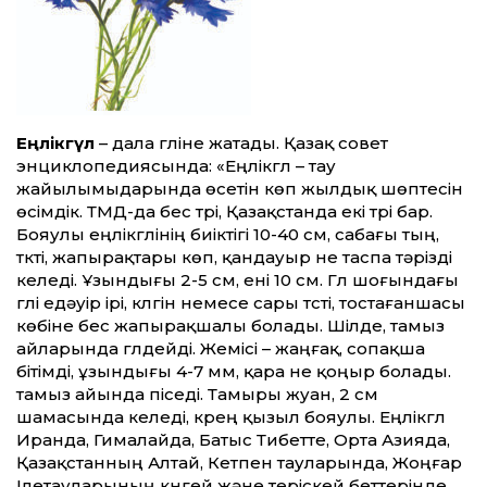
Еңлікгүл
– дала гүліне жатады. Қазақ совет
энциклопедиясында: «Еңлікгүл – тау
жайылымыдарында өсетін көп жылдық шөптесін
өсімдік. ТМД-да бес түрі, Қазақстанда екі түрі бар.
Бояулы еңлікгүлінің биіктігі 10-40 см, сабағы тың,
түкті, жапырақтары көп, қандауыр не таспа тәрізді
келеді. Ұзындығы 2-5 см, ені 10 см. Гүл шоғындағы
гүлі едәуір ірі, күлгін немесе сары түсті, тостағаншасы
көбіне бес жапырақшалы болады. Шілде, тамыз
айларында гүлдейді. Жемісі – жаңғақ, сопақша
бітімді, ұзындығы 4-7 мм, қара не қоңыр болады.
тамыз айында піседі. Тамыры жуан, 2 см
шамасында келеді, күрең қызыл бояулы. Еңлікгүл
Иранда, Гималайда, Батыс Тибетте, Орта Азияда,
Қазақстанның Алтай, Кетпен тауларында, Жоңғар
Ілетауларының күнгей және теріскей беттерінде,