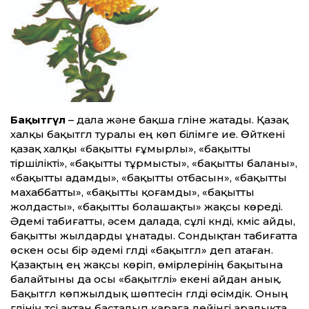
Бақытгүл
– дала және бақша гүліне жатады. Қазақ
халқы бақытгүл туралы ең көп білімге ие. Өйткені
қазақ халқы «бақытты ғұмырлы», «бақытты
тіршілікті», «бақытты тұрмысты», «бақытты баланы»,
«бақытты адамды», «бақытты отбасын», «бақытты
махаббатты», «бақытты қоғамды», «бақытты
жолдасты», «бақытты болашақты» жақсы көреді.
Әдемі табиғатты, әсем далада, сұлі күнді, күміс айды,
бақытты жылдарды ұнатады. Сондықтан табиғатта
өскен осы бір әдемі гүлді «бақытгүл» деп атаған.
Қазақтың ең жақсы көріп, өмірлерінің бақытына
балайтыны да осы «бақытгүлі» екені айдан анық.
Бақытгүл көпжылдық шөптесін гүлді өсімдік. Оның
гүлінің түсі ақтан басталып қараға дейінгі аралықта