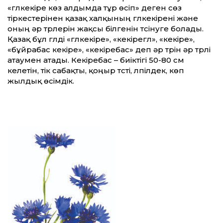
«гүлкекіре көз алдымда тұр өсіп» деген сөз
тіркестерінен қазақ халқының гүлкекірені және
оның әр түрлерін жақсы білгенін түсінуге болады.
Қазақ бұл гүлді «гүлкекіре», «кекірегүл», «кекіре»,
«бұйрабас кекіре», «кекіребас» деп әр түрін әр түрлі
атаумен атады. Кекіребас – биіктігі 50-80 см
келетін, тік сабақты, қоңыр түсті, үлпілдек, көп
жылдық өсімдік.