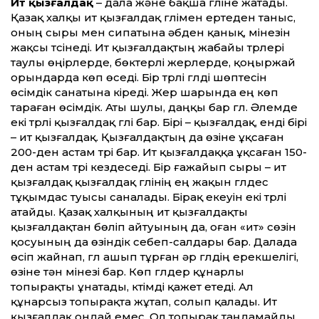
Ит қызғалдақ
– дала және бақша гүліне жатады.
Қазақ халқы ит қызғалдақ гүлімен ертеден таныс,
оның сыры мен сипатына әбден қанық, мінезін
жақсы түсінеді. Ит қызғалдақтың жабайы түрлері
таулы өңірлерде, бөктерлі жерлерде, қоңыржай
орындарда көп өседі. Бір түрлі гүлді шөптесін
өсімдік санатына кіреді. Жер шарында ең көп
тараған өсімдік. Аты шулы, даңқы бар гүл. Әлемде
екі түрлі қызғалдақ гүлі бар. Бірі – қызғалдақ, енді бірі
– ит қызғалдақ. Қызғалдақтың да өзіне ұқсаған
200-ден астам түрі бар. Ит қызғалдаққа ұқсаған 150-
ден астам түрі кездеседі. Бір ғажайып сыры – ит
қызғалдақ қызғалдақ гүлінің ең жақын гүлдес
тұқымдас туысы саналады. Бірақ екеуін екі түрлі
атайды. Қазақ халқының ит қызғалдақты
қызғалдақтан бөліп айтуының да, оған «ит» сөзін
қосуының да өзіндік себеп-салдары бар. Далада
өсіп жайнап, гүл ашып тұрған әр гүлдің ерекшелігі,
өзіне тән мінезі бар. Көп гүлдер құнарлы
топырақты ұнатады, күтімді қажет етеді. Ал
құнарсыз топырақта жұтап, солып қалады. Ит
қызғалдақ ондай емес. Ол топырақ таңдамайды,