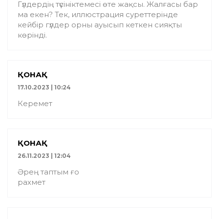
Гүлдердің түсініктемесі өте жақсы. Жалғасы бар
ма екен? Тек, иллюстрация суреттерінде
кейбір гүлдер орны ауысып кеткен сияқты
көрінді.
ҚОНАҚ
17.10.2023 | 10:24
Керемет
ҚОНАҚ
26.11.2023 | 12:04
Әрең таптым ғо
рахмет