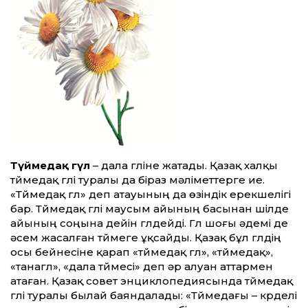
Түймедақ гүл
– дала гүліне жатады. Қазақ халқы
түймедақ гүлі туралы да біраз мәліметтерге ие.
«Түймедақ гүл» деп атауының да өзіндік ерекшелігі
бар. Түймедақ гүлі маусым айының басынан шілде
айының соңына дейін гүлдейді. Гүл шоғы әдемі де
әсем жасалған түймеге ұқсайды. Қазақ бұл гүлдің
осы бейнесіне қарап «түймедақ гүл», «түймедақ»,
«танагүл», «дала түймесі» деп әр алуан аттармен
атаған. Қазақ совет энциклопедиясында түймедақ
гүлі туралы былай баяндалады: «Түймедағы – күрделі