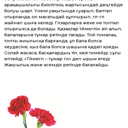
арақашықтығы биіктігінің жартысындай деңгейде
болуы шарт. Үнемі уақытында суарып, баптап
отырғанда, ол масатыдай құлпырып, гүл-гүл
жайнап шыға келеді. Гүлзарларға жеке не топтап
отырғызса да болады. Қазақтар түймегүлін үзіп алып,
балаларына тұмар ретінде тағады. Той-томалақ,
топты жиылысқа барғанда, ұл бала болса
кеудесіне, қыз бала болса шашына қадап қояды.
Солай жасаса, басқалардың тіл, көзі тимейді, сұғы
өтпейді, «Түймегүл – тұмар гүл» деп ырым етеді.
Жақсылық және әсемдік ретінде бағалайды.