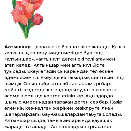
Алтыншар
– дала және бақша гүліне жатады. Қазақ
халқының гүл тану мәдениетінде бұл гүлді
«алтыншар», «алтынгүл» деген екі түрлі атаумен
атап келеді. Алтыншар мен алтынгүл бірге
туысады. Екеуі егіздің сыңарындай тел өскен
әдемі, әсем гүл. Екеуі де көпжылдық шөптесін гүлді
өсімдік. Оның табиғатта 40-тан астам түрі бар.
Кейінгі кездерде көгалдандыруда гүлзарларға
әсемдік ретінде көптеп егіліп жүр. Аңыздарда
шығыс Америкадан тараған деген сөз бар. Қазір
әлемнің кез-келген жерінен кезіктіруге, үлкен
шаһарлардағы бау-бақшалардан табуға болады.
Алтыншар шілде, тамыз айларында қауашақ
жарады, гүл ашады. Алтыншардың түрі аса көп