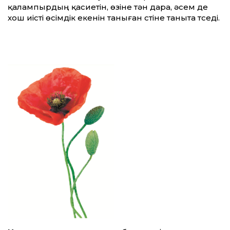
қалампырдың қасиетін, өзіне тән дара, әсем де
хош иісті өсімдік екенін таныған үстіне таныта түседі.