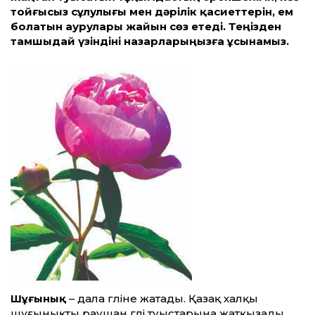
тойғысыз сұлулығы мен дәрілік қасиеттерін, ем
болатын аурулары жайын сөз етеді. Теңізден
тамшыдай үзіндіні назарларыңызға ұсынамыз.
Шұғынық
– дала гүліне жатады. Қазақ халқы
шұғынықты раушан гүлі туыстарына жатқызады.