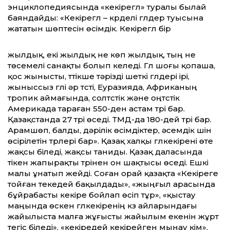
энциклопедиясында «кекірегүл» туралы былай
баяндайды: «Кекірегүл – күрделі гүлдер туысына
жататын шөптесін өсімдік. Кекірегүл бір
жылдық, екі жылдық не көп жылдық, тың не
төсемелі санақты болып келеді. Гүл шоғы қопаша,
қос жынысты, түтікше тәрізді шеткі гүлдері ірі,
жыныссыз гүлі әр түсті, Еуразияда, Африканың
тропик аймағында, солтүстік және оңтүстік
Америкада тараған 550-ден астам түрі бар.
Қазақстанда 27 түрі өседі. ТМД-да 180-дей түрі бар.
Арамшөп, балды, дәрілік өсімдіктер, әсемдік үшін
өсірілетін түрлері бар». Қазақ халқы гүлкекірені өте
жақсы біледі, жақсы таниды. Қазақ даласында
тікен жапырақты түрінен он шақтысы өседі. Ешкі
малы ұнатып жейді. Соған орай қазақта «Кекіреге
тойған текедей бақылдады», «жыңғыл арасында
бұйрабасты кекіре бойлап өсіп тұр», «қыстау
маңында өскен гүлкекіренің күз айларындағы
жайылыста малға жұғысты жайылым екенін жұрт
тегіс біледі», «кекіредей кекірейген мынау кім»,