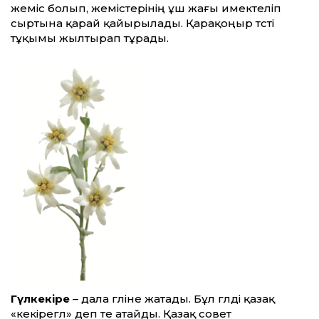
жеміс болып, жемістерінің ұш жағы имектеліп
сыртына қарай қайырылады. Қарақоңыр түсті
тұқымы жылтырап тұрады.
Гүлкекіре
– дала гүліне жатады. Бұл гүлді қазақ
«кекірегүл» деп те атайды. Қазақ совет