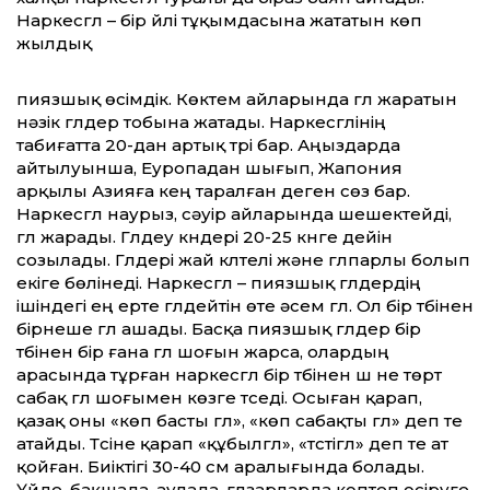
Наркесгүл – бір үйлі тұқымдасына жататын көп
жылдық
пиязшық өсімдік. Көктем айларында гүл жаратын
нәзік гүлдер тобына жатады. Наркесгүлінің
табиғатта 20-дан артық түрі бар. Аңыздарда
айтылуынша, Еуропадан шығып, Жапония
арқылы Азияға кең таралған деген сөз бар.
Наркесгүл наурыз, сәуір айларында шешектейді,
гүл жарады. Гүлдеу күндері 20-25 күнге дейін
созылады. Гүлдері жай күлтелі және гүлпарлы болып
екіге бөлінеді. Наркесгүл – пиязшық гүлдердің
ішіндегі ең ерте гүлдейтін өте әсем гүл. Ол бір түбінен
бірнеше гүл ашады. Басқа пиязшық гүлдер бір
түбінен бір ғана гүл шоғын жарса, олардың
арасында тұрған наркесгүл бір түбінен үш не төрт
сабақ гүл шоғымен көзге түседі. Осыған қарап,
қазақ оны «көп басты гүл», «көп сабақты гүл» деп те
атайды. Түсіне қарап «құбылгүл», «түстігүл» деп те ат
қойған. Биіктігі 30-40 см аралығында болады.
Үйде, бақшада, аулада, гүлзарларда көптеп өсіруге