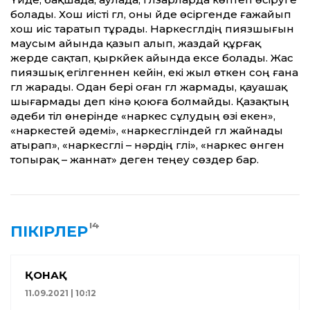
болады. Хош иісті гүл, оны үйде өсіргенде ғажайып
хош иіс таратып тұрады. Наркесгүлдің пиязшығын
маусым айында қазып алып, жаздай құрғақ
жерде сақтап, қыркүйек айында ексе болады. Жас
пиязшық егілгеннен кейін, екі жыл өткен соң ғана
гүл жарады. Одан бері оған гүл жармады, қауашақ
шығармады деп кінә қоюға болмайды. Қазақтың
әдеби тіл өнерінде «наркес сұлудың өзі екен»,
«наркестей әдемі», «наркесгүліндей гүл жайнады
атырап», «наркесгүлі – нәрдің гүлі», «наркес өнген
топырақ – жаннат» деген теңеу сөздер бар.
14
ПІКІРЛЕР
ҚОНАҚ
11.09.2021 | 10:12