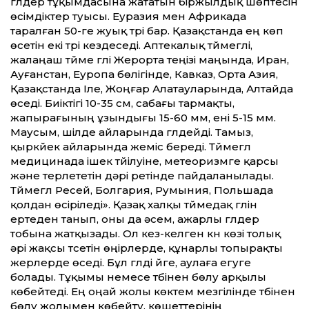
гүлдер тұқымдасына жататын біржылдық шөптесін
өсімдіктер туысы. Еуразия мен Африкада
таралған 50-ге жуық түрі бар. Қазақстанда ең көп
өсетін екі түрі кездеседі. Аптекалық түймегүлі,
жалаңаш түйме гүлі Жерорта теңізі маңында, Иран,
Ауғанстан, Еуропа бөлігінде, Кавказ, Орта Азия,
Қазақстанда Іле, Жоңғар Алатауларында, Алтайда
өседі. Биіктігі 10-35 см, сабағы тармақты,
жапырағының ұзындығы 15-60 мм, ені 5-15 мм.
Маусым, шілде айларында гүлдейді. Тамыз,
қыркүйек айларында жеміс береді. Түймегүл
медицинада ішек түйілуіне, метеоризмге қарсы
және терлететін дәрі ретінде пайдаланылады.
Түймегүл Ресей, Болгария, Румыния, Польшада
қолдан өсіріледі». Қазақ халқы түймедақ гүлін
ертеден танып, оны да әсем, ажарлы гүлдер
тобына жатқызады. Ол кез-келген күн көзі толық
әрі жақсы түсетін өңірлерде, құнарлы топырақты
жерлерде өседі. Бұл гүлді үйге, аулаға егуге
болады. Тұқымы немесе түбінен бөлу арқылы
көбейтеді. Ең оңай жолы көктем мезгілінде түбінен
бөлу жолымен көбейту, көшеттерінің