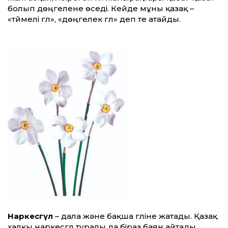
болып дөңгелене өседі. Кейде мұны қазақ –
«түймелі гүл», «дөңгелек гүл» деп те атайды.
Наркесгүл
– дала және бақша гүліне жатады. Қазақ
халқы наркесгүл туралы да біраз баян айтады.