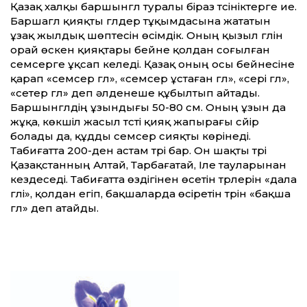
Қазақ халқы баршынгүл туралы біраз түсініктерге ие.
Баршагүл қияқты гүлдер тұқымдасына жататын
ұзақ жылдық шөптесін өсімдік. Оның қызыл гүлін
орай өскен қияқтары бейне қолдан соғылған
семсерге ұқсап келеді. Қазақ оның осы бейнесіне
қарап «семсер гүл», «семсер ұстаған гүл», «сері гүл»,
«сетер гүл» деп әлденеше құбылтып айтады.
Баршынгүлдің ұзындығы 50-80 см. Оның ұзын да
жұқа, көкшіл жасыл түсті қияқ жапырағы сүйір
болады да, құдды семсер сияқты көрінеді.
Табиғатта 200-ден астам түрі бар. Он шақты түрі
Қазақстанның Алтай, Тарбағатай, Іле тауларынан
кездеседі. Табиғатта өздігінен өсетін түрлерін «дала
гүлі», қолдан егіп, бақшаларда өсіретін түрін «бақша
гүл» деп атайды.