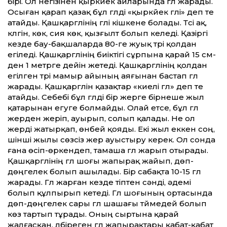
бірі. Ол негізінен қыркүйек айларында гүл жарады.
Осыған қарап қазақ бұл гүлді «қыркүйек гүлі» деп те
атайды. Қашқаргүлінің гүлі кішкене болады. Түсі ақ,
күлгін, көк, сия көк, қызғылт болып келеді. Қазіргі
кезде бау-бақшаларда 80-ге жуық түрі қолдан
егіледі. Қашқаргүлінің биіктігі сұрпына қарай 15 см-
ден 1 метрге дейін жетеді. Қашқаргүлінің қолдан
егілген түрі мамыр айының аяғынан бастап гүл
жарады. Қашқаргүлін қазақтар «киелі гүл» деп те
атайды. Себебі бұл гүлді бір жерге бірнеше жыл
қатарынан егуге болмайды. Олай етсе, бұл гүл
жерден жеріп, ауырып, солып қалады. Не ол
жерді жатырқап, өнбей қояды. Екі жыл еккен соң,
үшінші жылы сөзсіз жер ауыстыру керек. Ол сонда
ғана өсіп-өркендеп, тамаша гүл жарып отырады.
Қашқаргүлінің гүл шоғы жапырақ жайып, дөп-
дөңгелек болып ашылады. Бір сабақта 10-15 гүл
жарады. Гүл жарған кезде тіптен сәнді, әдемі
болып құлпырып кетеді. Гүл шоғының ортасында
дөп-дөңгелек сары гүл шашағы түймедей болып
көз тартып тұрады. Оның сыртына қарай
жалғасқан, үлбіреген гүл жапырақтары қабат-қабат