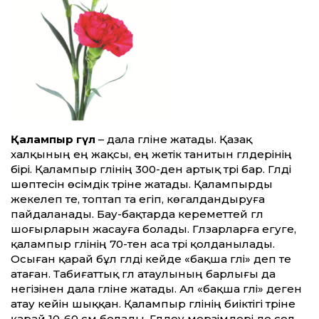
Қалампыр гүл
– дала гүліне жатады. Қазақ
халқының ең жақсы, ең жетік танитын гүлдерінің
бірі. Қалампыр гүлінің 300-ден артық түрі бар. Гүлді
шөптесін өсімдік түріне жатады. Қалампырды
жекелеп те, топтап та егіп, көгалдандыруға
пайдаланады. Бау-бақтарда кереметтей гүл
шоғырларын жасауға болады. Гүлзарларға егуге,
қалампыр гүлінің 70-тен аса түрі қолданылады.
Осыған қарай бұл гүлді кейде «бақша гүлі» деп те
атаған. Табиғаттық гүл атаулының барлығы да
негізінен дала гүліне жатады. Ал «бақша гүлі» деген
атау кейін шыққан. Қалампыр гүлінің биіктігі түріне
қарай 10-60 см болады. Гүлдеу мерзімдері де сол