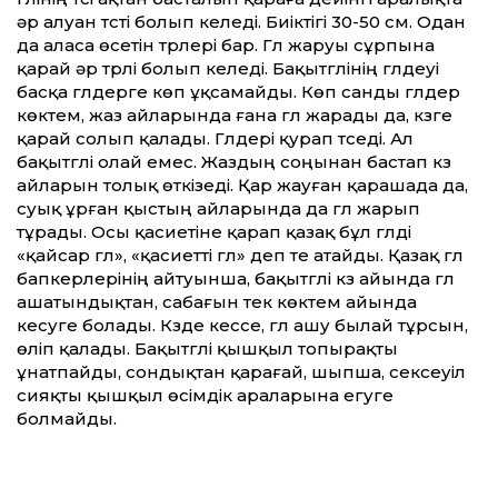
әр алуан түсті болып келеді. Биіктігі 30-50 см. Одан
да аласа өсетін түрлері бар. Гүл жаруы сұрпына
қарай әр түрлі болып келеді. Бақытгүлінің гүлдеуі
басқа гүлдерге көп ұқсамайды. Көп санды гүлдер
көктем, жаз айларында ғана гүл жарады да, күзге
қарай солып қалады. Гүлдері қурап түседі. Ал
бақытгүлі олай емес. Жаздың соңынан бастап күз
айларын толық өткізеді. Қар жауған қарашада да,
суық ұрған қыстың айларында да гүл жарып
тұрады. Осы қасиетіне қарап қазақ бұл гүлді
«қайсар гүл», «қасиетті гүл» деп те атайды. Қазақ гүл
бапкерлерінің айтуынша, бақытгүлі күз айында гүл
ашатындықтан, сабағын тек көктем айында
кесуге болады. Күзде кессе, гүл ашу былай тұрсын,
өліп қалады. Бақытгүлі қышқыл топырақты
ұнатпайды, сондықтан қарағай, шыпша, сексеуіл
сияқты қышқыл өсімдік араларына егуге
болмайды.