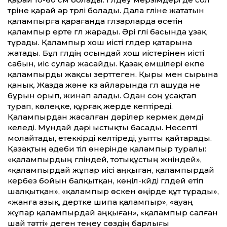
түріне қарай әр түрлі болады. Дала гүліне жататын
қалампырға қарағанда гүлзарларда өсетін
қалампыр ерте гүл жарады. Әрі гүлі басында ұзақ
тұрады. Қалампыр хош иісті гүлдер қатарына
жатады. Бұл гүлдің осындай хош иістерінен иісті
сабын, иіс сулар жасайды. Қазақ емшілері екпе
қалампырды жақсы зерттеген. Қыры мен сырына
қанық. Жазда және күз айларында гүл ашуда не
бұрын орып, жинап алады. Одан соң ұсақтап
турап, көлеңке, құрғақ жерде кептіреді.
Қалампырдан жасалған дәрілер кермек дәмді
келеді. Мұндай дәрі ыстықты басады. Несепті
молайтады, етеккірді келтіреді, уытты қайтарады.
Қазақтың әдеби тіл өнерінде қалампыр туралы:
«қалампырдың гүліндей, тотықұстың жүніндей»,
«қалампырдай жұпар иісі аңқыған, қалампырдай
кербез бойын балқытқан, көңіл-күйді гүлдей етіп
шалқытқан», «қалампыр өскен өңірде құт тұрады»,
«жанға азық, дертке шипа қалампыр», «ауаң
жұпар қалампырдай аңқыған», «қалампыр салған
шай тәтті» деген теңеу сөздің барлығы