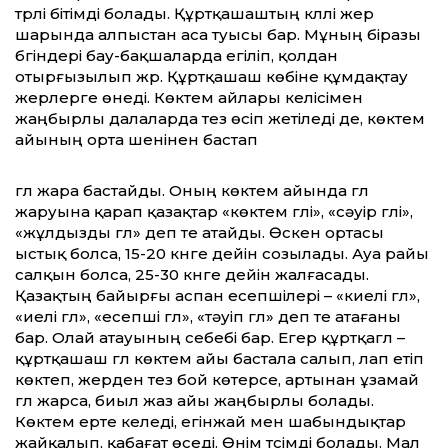
түрлі бітімді болады. Құртқашаштың күллі жер
шарында алпыстан аса туысы бар. Мұның біразы
бүгіндері бау-бақшаларда егіліп, қолдан
отырғызылып жүр. Құртқашаш көбіне құмдақтау
жерлерге өнеді. Көктем айлары келісімен
жаңбырлы далаларда тез өсіп жетіледі де, көктем
айының орта шенінен бастап
гүл жара бастайды. Оның көктем айында гүл
жаруына қарап қазақтар «көктем гүлі», «сәуір гүлі»,
«жұлдызды гүл» деп те атайды. Өскен ортасы
ыстық болса, 15-20 күнге дейін созылады. Ауа райы
салқын болса, 25-30 күнге дейін жалғасады.
Қазақтың байырғы аспан есепшілері – «киелі гүл»,
«иелі гүл», «есепші гүл», «тәуіп гүл» деп те атағаны
бар. Олай атауының себебі бар. Егер құртқагүл –
құртқашаш гүл көктем айы бастала салып, лап етіп
көктеп, жерден тез бой көтерсе, артынан ұзамай
гүл жарса, биыл жаз айы жаңбырлы болады.
Көктем ерте келеді, егінжай мен шабындықтар
жайқалып, қабағат өседі. Өнім түсімді болады. Мал