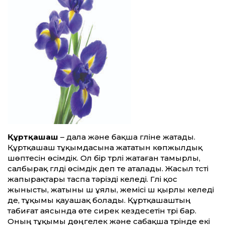
Құртқашаш
– дала және бақша гүліне жатады.
Құртқашаш тұқымдасына жататын көпжылдық
шөптесін өсімдік. Ол бір түрлі жатаған тамырлы,
салбырақ гүлді өсімдік деп те аталады. Жасыл түсті
жапырақтары таспа тәрізді келеді. Гүлі қос
жынысты, жатыны үш ұялы, жемісі үш қырлы келеді
де, тұқымы қауашақ болады. Құртқашаштың
табиғат аясында өте сирек кездесетін түрі бар.
Оның тұқымы дөңгелек және сабақша түрінде екі