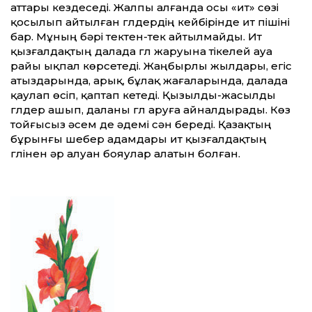
аттары кездеседі. Жалпы алғанда осы «ит» сөзі
қосылып айтылған гүлдердің кейбірінде ит пішіні
бар. Мұның бәрі тектен-тек айтылмайды. Ит
қызғалдақтың далада гүл жаруына тікелей ауа
райы ықпал көрсетеді. Жаңбырлы жылдары, егіс
атыздарында, арық, бұлақ жағаларында, далада
қаулап өсіп, қаптап кетеді. Қызылды-жасылды
гүлдер ашып, даланы гүл аруға айналдырады. Көз
тойғысыз әсем де әдемі сән береді. Қазақтың
бұрынғы шебер адамдары ит қызғалдақтың
гүлінен әр алуан бояулар алатын болған.