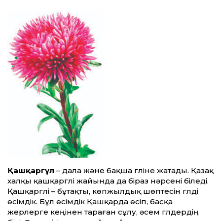
Қашқаргүл
– дала және бақша гүліне жатады. Қазақ
халқы қашқаргүлі жайында да біраз нәрсені біледі.
Қашқаргүлі – бұтақты, көпжылдық шөптесін гүлді
өсімдік. Бұл өсімдік Қашқарда өсіп, басқа
жерлерге кеңінен тараған сұлу, әсем гүлдердің