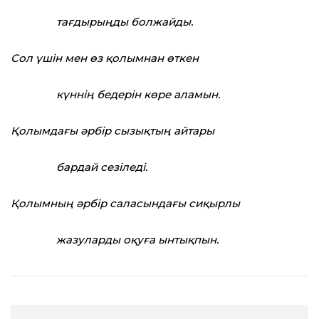
тағдырыңды болжайды.
Сол үшін мен өз қолымнан өткен
күннің бедерін көре аламын.
Қолымдағы әрбір сызықтың айтары
бардай сезіледі.
Қолымның әрбір саласындағы сиқырлы
жазуларды оқуға ынтықпын.