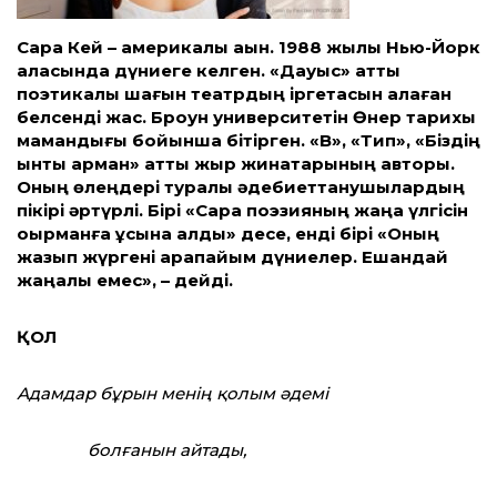
Сара Кей – америкалық ақын. 1988 жылы Нью-Йорк
қаласында дүниеге келген. «Дауыс» атты
поэтикалық шағын театрдың іргетасын қалаған
белсенді жас. Броун университетін Өнер тарихы
мамандығы бойынша бітірген. «B», «Тип», «Біздің
ынтық арман» атты жыр жинақтарының авторы.
Оның өлеңдері туралы әдебиеттанушылардың
пікірі әртүрлі. Бірі «Сара поэзияның жаңа үлгісін
оқырманға ұсына алды» десе, енді бірі «Оның
жазып жүргені қарапайым дүниелер. Ешқандай
жаңалық емес», – дейді.
ҚОЛ
Адамдар бұрын менің қолым әдемі
болғанын айтады,