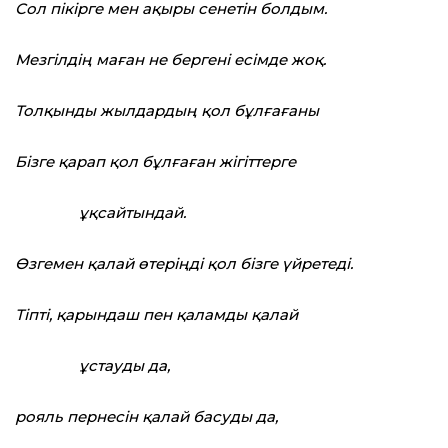
Сол пікірге мен ақыры сенетін болдым.
Мезгілдің маған не бергені есімде жоқ.
Толқынды жылдардың қол бұлғағаны
Бізге қарап қол бұлғаған жігіттерге
ұқсайтындай.
Өзгемен қалай өтеріңді қол бізге үйретеді.
Тіпті, қарындаш пен қаламды қалай
ұстауды да,
рояль пернесін қалай басуды да,