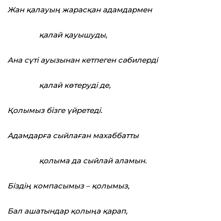
Жан қалауың жарасқан адамдармен
қалай қауышуды,
Ана сүті ауызынан кетпеген сәбилерді
қалай көтеруді де,
Қолымыз бізге үйретеді.
Адамдарға сыйлаған махаббатты
қолыма да сыйлай аламын.
Біздің компасымыз – қолымыз,
Бал ашатындар қолыңа қарап,