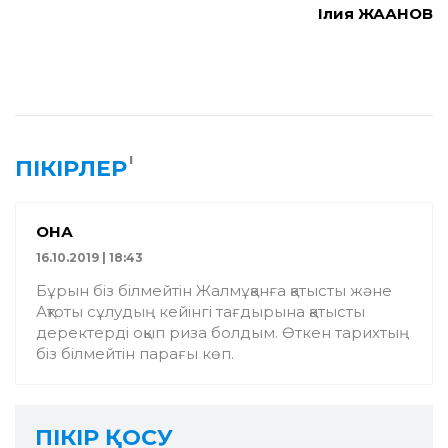
Ілия ЖАҚАНОВ
1
ПІКІРЛЕР
ҚОНАҚ
16.10.2019 | 18:43
Бұрын біз білмейтін Жалмұқанға қатысты және
Ақтоты сұлудың кейінгі тағдырына қатысты
деректерді оқып риза болдым. Өткен тарихтың
біз білмейтін парағы көп.
ПІКІР ҚОСУ