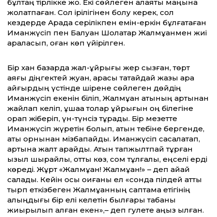
бұлтаң тірлікке жоқ. Екі сөйлеген алаяқты маңына
жолатпаған. Сол ірілігінен болу керек, сол
кездерде Арқада серілікпен емін-еркін бұлғақтаған
Иманжүсіп пен Балуан Шолақтар Жалмұқанмен жиі
араласып, оған көп үйірілген.
Бір хан базарда жал-құйрығы жер сызған, төрт
аяғы діңгектей жуан, арқасы тақтайдай жазық қара
айғырдың үстінде шірене сөйлеген дөйдің
Иманжүсіп екенін біліп, Жалмұқан атының артынан
жайлап келіп, құшаққа толар құйрығын оң білегіне
орап жіберіп, үн-түнсіз тұрады. Бір мезетте
Иманжүсіп жүретін болып, атын тебіне бергенде,
аты орнынан мізбақпайды. Иманжүсіп сасқалақтап,
артына жалт қарайды. Атын тапжылтпай тұрған
қызыл шырайлы, отты көз, сом тұлғалы, еңселі ерді
көреді. Жұрт «Жалмұқан! Жалмұқан!» – деп айқай
салады. Кейін осы оқиғаны ел «сонда пілдей атты
тырп еткізбеген Жалмұқанның саптама етігінің
қалыңдығы бір елі келетін былғары табаны
жиырылып қалған екен»,– деп гулете аңыз қылған.