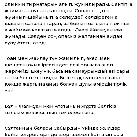
қолының тырнақтарын алып, жуындырады. Сөйтіп, ақ
жаймаға арулап жатқызады. Сонан соң өзі
жуынып-шайынып, ақ селеудей селдіреген ақ
шашын салалап тарап, өз бойын өзі сылап, екінші
ақ жаймаға келіп өзі жатады. Әуелі Жалмұқан көз
жұмады. Сәлден соң опасыз жалғаннан айдай
сұлу Ақтоқты өтеді.
Тоқан мен Жайлау түн жамылып, әкесі мен
шешесін ауыл іргесіндегі ескі қорымға әкеп
жерлейді. Екеуінің басына самаурындай екі сары
тасты белгі етіп қояды. Бітті енді, күні кеше ғана
Көкше жұртына аңыз болған дулы өмірдің тірлік
үні!
Бұл – Жалмұқан мен Ақтоқтының жұртқа белгісіз
тылсым хикаясының тек елесі ғана.
Сұлтанның баласы Сабырдың үйінде жылдар
бойы көкіректерінде шер-шемен боп қатқан осы