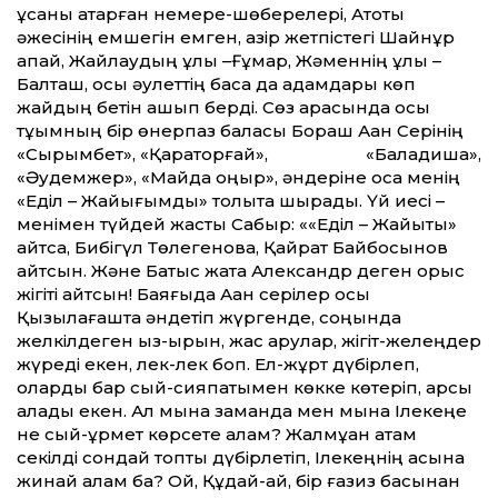
құсаны ақтарған немере-шөберелері, Ақтоқты
әжесінің емшегін емген, қазір жетпістегі Шайнұр
апай, Жайлаудың ұлы –Ғұмар, Жәменнің ұлы –
Балташ, осы әулеттің басқа да адамдары көп
жайдың бетін ашып берді. Сөз арасында осы
тұқымның бір өнерпаз баласы Бораш Ақан Серінің
«Сырымбет», «Қараторғай», «Балқадиша»,
«Әудемжер», «Майда қоңыр», әндеріне қоса менің
«Еділ – Жайығымды» толқыта шырқады. Үй иесі –
менімен түйдей жасты Сабыр: ««Еділ – Жайықты»
айтса, Бибігүл Төлегенова, Қайрат Байбосынов
айтсын. Және Батыс жақта Александр деген орыс
жігіті айтсын! Баяғыда Ақан серілер осы
Қызылағашта әндетіп жүргенде, соңында
желкілдеген қыз-қырқын, жас арулар, жігіт-желеңдер
жүреді екен, лек-лек боп. Ел-жұрт дүбірлеп,
оларды бар сый-сияпатымен көкке көтеріп, қарсы
алады екен. Ал мына заманда мен мына Ілекеңе
не сый-құрмет көрсете алам? Жалмұқан атам
секілді сондай топты дүбірлетіп, Ілекеңнің қасына
жинай алам ба? Ой, Құдай-ай, бір ғазиз басынан