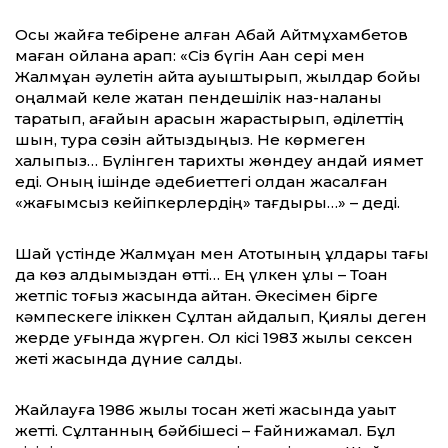
Осы жайға тебірене қалған Абай Айтмұ­хамбетов
маған ойлана қарап: «Сіз бүгін Ақан сері мен
Жалмұқан әулетін қайта қауыштырып, жылдар бойы
оңалмай келе жатқан пендешілік наз-наланы
тарқатып, ағайын арасын жарастырып, әділеттің
шын, тура сөзін айтқыздыңыз. Не көрмеген
халықпыз… Бүлінген тарихты жөндеу қандай қиямет
еді. Оның ішінде әдебиеттегі қолдан жасалған
«жағымсыз кейіпкерлердің» тағдыры…» – деді.
Шай үстінде Жалмұқан мен Ақтоқтының ұлдары тағы
да көз алдымыздан өтті… Ең үлкен ұлы – Тоқан
жетпіс тоғыз жасында қайтқан. Әкесімен бірге
кәмпескеге іліккен Сұлтан айдалып, Қиялы деген
жерде қуғында жүрген. Ол кісі 1983 жылы сексен
жеті жасында дүние салды.
Жайлауға 1986 жылы тоқсан жеті жасында уақыт
жетті. Сұлтанның бәйбішесі – Ғайнижамал. Бұл