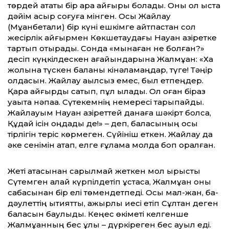
төрдей атақты бір қара айғыры болады. Оны ол қыста
дәйім қасқыр соғуға мінген. Осы Жайлау
(Мұқанбетқали) бір күні ешкімге айтпастан сол
жесірлік айғырмен Көкшетаудағы Науан қазіретке
тартып отырады. Сонда «мынаған не болған?»
десіп күңкілдескен ағайындарына Жалмұқан: «Хақ
жолына түскен баланы кінәламаңдар, түге! Тәңір
қолдасын. Жайлау ақылсыз емес, былқ етпеңдер.
Қара айғырды сатып, пұл қылады. Ол оған біраз
уақытқа нәпақа. Сүтекемнің немересі тарықпайды.
Жайлауым Науан қазіреттей данаға шәкірт болса,
Құдай ісін оңдады де!» – деп, баласының осы
тірлігін теріс көрмеген. Сүйініш еткен. Жайлау да
әке сенімін ақтап, елге ғұлама молда боп оралған.
Жеті атасынан сарқылмай жеткен мол ырысты
Сүтемген қалай күрпілдетіп ұстаса, Жалмұқан оны
сабасынан бір елі төмендетпеді. Осы мал-жан, бақ-
дәулеттің ықтиятты, қажырлы иесі етіп Сұлтан деген
баласын баулыды. Кеңес өкіметі келгенше
Жалмұқанның бес ұлы – дүркіреген бес ауыл еді.