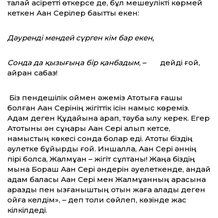
талай қасіретті өткерсе де, бұл мешеулікті көрмей
кеткен Ақан Серілер бақытты екен:
Дәуренді мендей сүрген кім бар екен,
Сонда да қызығыңа бір қанбадым
, – дейді ғой,
қайран сабаз!
Біз пендешілік оймен әжеміз Ақтоқтыға ғашық
болған Ақан Серінің жігіттік ісін намыс көреміз.
Адам деген Құдайына қарап, тәуба қылу керек. Егер
Ақтоқтыны ән сұңқары Ақан Сері алып кетсе,
намыстың көкесі сонда болар еді. Ақтоқты біздің
әулетке бұйырды ғой. Иншалла, Ақан Сері әннің
пірі болса, Жалмұқан – жігіт сұлтаны! Жаңа біздің
мына Бораш Ақан Сері әндерін әуелеткенде, қандай
адам баласы Ақан Сері мен Жалмұқанның арасына
араздық пен қызғаныштың отын жаға алады деген
ойға келдім», – деп толқи сөйлеп, көзінде жас
кілкілдеді.