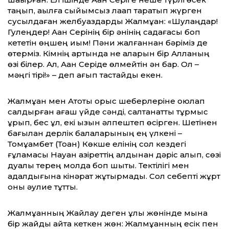
таңып, ақылға сыйымсыз лақап таратып жүрген
сусылдаған желбуаздарды Жалмұқан: «Шулаңдар!
Гулеңдер! Ақан Серінің бір әнінің садағасы боп
кететін өңшең қиқым! Пәни жалғаннан бәріміз де
өтерміз. Кімнің артында не қаларын бір Алланың
өзі білер. Ал, Ақан Серіде өлмейтін ән бар. Ол –
мәңгі тірі!» – деп қағып тастайды екен.
Жалмұқан мен Ақтоқты орыс шебер­леріне оюлап
салдырған ағаш үйде сәнді, салтанатты тұрмыс
құрып, бес ұл, екі қызын әлпештеп өсірген. Шетінен
бағы­лан дерлік балаларының ең үлкені –
Тоқмұқамбет (Тоқан) Көкше елінің сол кездегі
ғұламасы Науан қазіреттің алдынан дәріс алып, сөзі
дуалы терең молда боп шықты. Тектілігі мен
адалдығына кінәрат жұқтырмады. Сол себепті жұрт
оны әулие тұтты.
Жалмұқанның Жайлау деген ұлы жөнінде мына
бір жайды айта кеткен жөн: Жалмұқанның есік пен