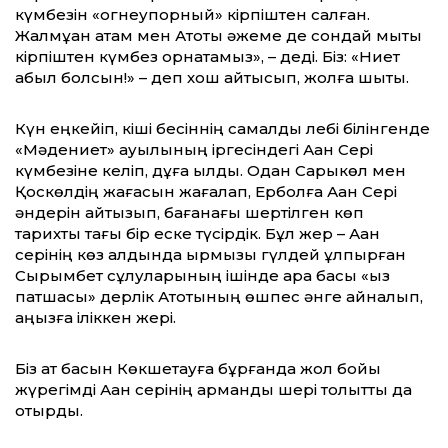
күмбезін «огнеупорный» кірпіштен салған.
Жалмұқан атам мен Ақтоқты әжеме де сондай мықты
кірпіштен күмбез орнатамыз», – деді. Біз: «Ниет
қабыл болсын!» – деп хош айтысып, жолға шықтық.
Күн еңкейіп, кіші бесіннің самалды лебі білінгенде
«Мәдениет» ауылының іргесіндегі Ақан Сері
күмбезіне келіп, дұға қылдық. Одан Сарыкөл мен
Қоскөлдің жағасын жағалап, Ерболға Ақан Сері
әндерін айтқызып, бағанағы шертілген көп
тарихты тағы бір еске түсірдік. Бұл жер – Ақан
серінің көз алдында қырмызы гүлдей құлпырған
Сырымбет сұлуларының ішінде қара басы «қыз
патшасы» дерлік Ақтоқтының өшпес әнге айналып,
аңызға іліккен жері.
Біз ат басын Көкшетауға бұрғанда жол бойы
жүрегімді Ақан серінің арманды шері толқытты да
отырды.