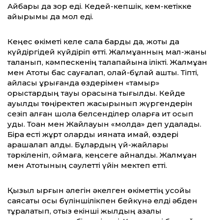
Айбары да зор еді. Кедей-кепшік, кем-кетікке
қайырымы да мол еді.
Кеңес өкіметі келе сала барды да, жоқты да
күйдіргідей күйдіріп өтті. Жалмұқанның мал-жаны
таланып, кәмпескенің талапайына ілікті. Жалмұқан
мен Ақтоқты бас сауғалап, олай-бұлай қашты. Тіпті,
айласы құрығанда өздерімен «тамыр»
орыстардың тауық қорасына тығылды. Кейде
ауылды төңіректеп жасырынып жүргендерін
сезіп қалған шолақ белсенділер оларға ит қосып
қуды. Тоқан мен Жайлауын «молда» деп қудалады.
Бірақ есті жұрт оларды қиянатқа қимай, өздері
арашалап алды. Бұлардың үй-жайлары
тәркіленіп, қоймаға, кеңсеге айналды. Жалмұқан
мен Ақтоқтының сәулетті үйін мектеп етті.
Қызыл қырғын әлегін әкелген өкіметтің усойқы
саясаты осы бүліншілікпен бейкүнә елді әбден
тұралатып, отыз екінші жылдың азалы