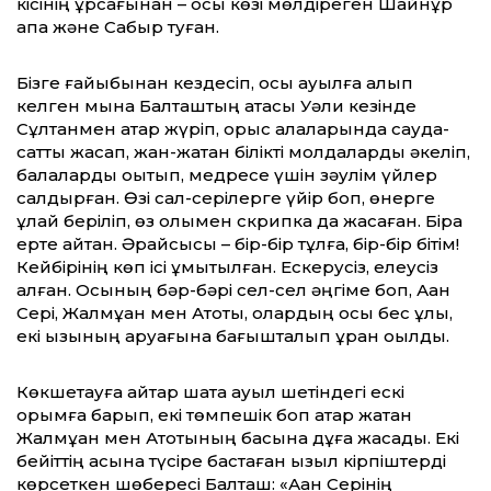
кісінің құрсағынан – осы көзі мөлдіреген Шайнұр
апа және Сабыр туған.
Бізге ғайыбынан кездесіп, осы ауылға алып
келген мына Балташтың атасы Уәли кезінде
Сұлтанмен қатар жүріп, орыс қалаларында сауда-
саттық жасап, жан-жақтан білікті молдаларды әкеліп,
балаларды оқытып, медресе үшін зәулім үйлер
салдырған. Өзі сал-серілерге үйір боп, өнерге
құлай беріліп, өз қолымен скрипка да жасаған. Бірақ
ерте қайтқан. Әрқайсысы – бір-бір тұлға, бір-бір бітім!
Кейбірінің көп ісі ұмытылған. Ескерусіз, елеусіз
қалған. Осының бәр-бәрі сел-сел әңгіме боп, Ақан
Сері, Жалмұқан мен Ақтоқты, олардың осы бес ұлы,
екі қызының аруағына бағышталып құран оқылды.
Көкшетауға қайтар шақта ауыл шетіндегі ескі
қорымға барып, екі төмпешік боп қатар жатқан
Жалмұқан мен Ақтоқтының басына дұға жасадық. Екі
бейіттің қасына түсіре бастаған қызыл кірпіштерді
көрсеткен шөбересі Балташ: «Ақан Серінің