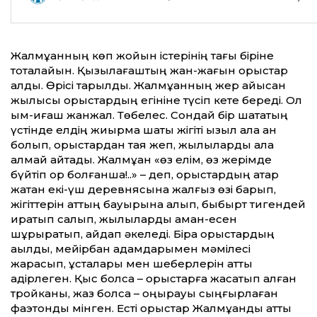
Жалмұқанның көп жойқын істерінің тағы біріне
тоқталайын. Қызылағаштың жан-жағын орыстар
алды. Өрісі тарылды. Жалмұқанның жер қайысқан
жылқысы орыстардың егініне түсіп кете береді. Ол
қым-қиғаш жанжал. Төбелес. Сондай бір шатақтың
үстінде елдің жиырма шақты жігіті қызыл ала қан
болып, орыстардан таяқ жеп, жылқыларды ала
алмай қайтады. Жалмұқан «өз елім, өз жерімде
бүйтіп қор болғанша!..» – деп, орыстардың қатар
жатқан екі-үш деревнясына жалғыз өзі барып,
жігіттерін аттың бауырына алып, бықбырт тигендей
қиратып салып, жылқыларды аман-есен
шұрқыратып, айдап әкеледі. Бірақ орыстардың
ақылды, мейірбан адамдарымен мәмілесі
жарасып, ұсталары мен шеберлерін қатты
қадірлеген. Қыс болса – орыстарға жасатып алған
тройканы, жаз болса – қоңырауы сыңғырлаған
фаэтонды мінген. Есті орыстар Жалмұқанды қатты