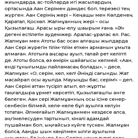
жиындарда, ас-тойларда игі жақсылардың
ортасында Ақан Серімен дәмдес боп, терезесі тең
жүрген. Ақан Серінің жері – Кеңащы мен Көлденең
Қаратал, Қоскөл. Жалмұқанның жері – осы
Қызылағаш. Арасы қырық-елу шақырым ғана. «Ә!»
дегені естілетін әудемжер. Аралас-құралас ел. Рас,
Жалмұқан мен Ақтоқты бас қосқан алғашқы жылдарда
Ақан Сері жүрегін тілім-тілім еткен арманын ұмыта
алмаған. Ақтоқтыға аңсары ауып, талай рет келіпті
де. Ақтоқты болса, өз өмірін шайқағысы келмей: «Ақан,
енді тұнығымды лайламасаң болады», – десе,
Жалмұқан: «О, серім, кел, кел! Әніңді сағындық. Жат
масайрап осы ауылда. Мауқыңды бас, серім!» – деп,
Ақан Серіні аттан түсіріп алып, ел-жұртты
таңғалдыра құрмет көрсетіп, Қызылағашты әнге
бөлеген. Ақан сері Жалмұқанның осы ісіне сенер-
сенбесін білмей, келе-келе бұл ауылға келуін
тоқтатқан. Әлмеғайып Жалмұқанмен кездесе қалса,
әңгімелесуден тартынып, кінәлі адамдай
пүшайман боп, ыңғайсыз күйге түскен. Жалмұқан
болса, Ақанды шын көңілмен ылғи ауылына
шақырған. Ел ішінде Ақан Серіге неше түрлі өсек