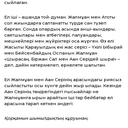
сыйлаған.
Ел іші – қашанда той-думан. Жалмұқан мен Ақтоқты
сол жиындарға салтанатты түрде сән түзеп
барған. Сонда олардың қасында әнші-ақындары,
саятшылары мен атбегілері, палуандары,
мешкейлері мен жүйріктері қоса жүрген. Өз елі
Жақсылық Қарауылдың екі жас серісі – Үкілі Ыбырай
мен Бейсенбайдың Оспанын Жалмұқан
«Шырқасаң, Біржан Сал мен Ақан Серідей шырқа!» –
деп, дәйім көтермелеп, еркелете шалқытқан.
Ел Жалмұқан мен Ақан Серінің арасын­дағы риясыз
сыйластықты осы күнге дейін жыр қылады. Кезінде
Ақан Серінің төңіре­гіндегі пысықайлар не
Жалмұқанға қырын қарайтын іші тар бейбақтар ел
арасына тарап кеткен әндегі:
Қорқамын шымылдықтың құруынан,