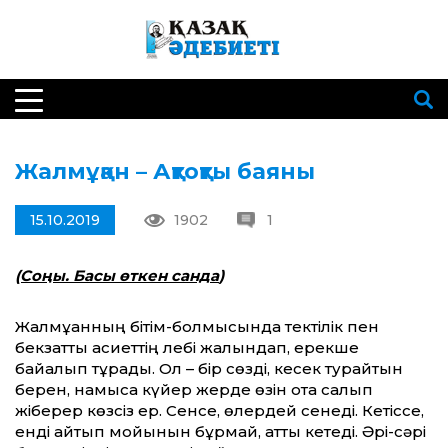
Жалмұқан – Ақтоқты баяны
15.10.2019
1902
1
(Cоңы.
Басы өткен санда
)
Жалмұқанның бітім-болмысында текті­лік пен
бекзаттық қасиеттің лебі жалындап, ерекше
байқалып тұрады. Ол – бір сөзді, кесек турайтын
берен, намысқа күйер жерде өзін отқа салып
жіберер көзсіз ер. Сенсе, өлердей сенеді. Кетіссе,
енді қайтып мойынын бұрмай, қатты кетеді. Әрі-сәрі