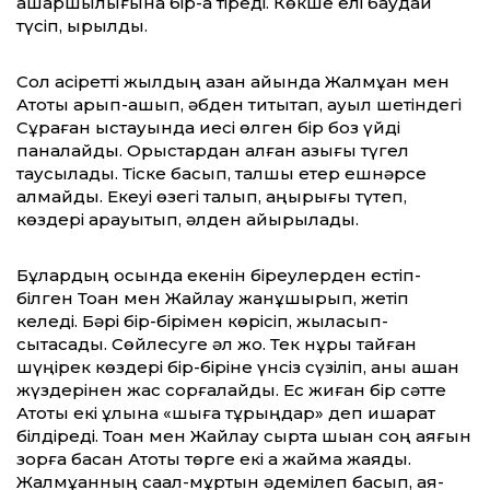
ашаршылығына бір-ақ тіреді. Көкше елі баудай
түсіп, қырылды.
Сол қасіретті жылдың қазан айында Жалмұқан мен
Ақтоқты арып-ашып, әбден титықтап, ауыл шетіндегі
Сұраған қыстауында иесі өлген бір боз үйді
паналайды. Орыстардан алған азығы түгел
таусылады. Тіске басып, талшық етер ешнәрсе
қалмайды. Екеуі өзегі талып, қаңырығы түтеп,
көздері қарауытып, әлден айырылады.
Бұлардың осында екенін біреулерден естіп-
білген Тоқан мен Жайлау жанұшырып, жетіп
келеді. Бәрі бір-бірімен көрісіп, жыласып-
сықтасады. Сөйлесуге әл жоқ. Тек нұры тайған
шүңірек көздері бір-біріне үнсіз сүзіліп, қаны қашқан
жүздерінен жас сорғалайды. Ес жиған бір сәтте
Ақтоқты екі ұлына «шыға тұрыңдар» деп ишарат
білдіреді. Тоқан мен Жайлау сыртқа шыққан соң аяғын
зорға басқан Ақтоқты төрге екі ақ жайма жаяды.
Жалмұқанның сақал-мұртын әдемілеп басып, аяқ-