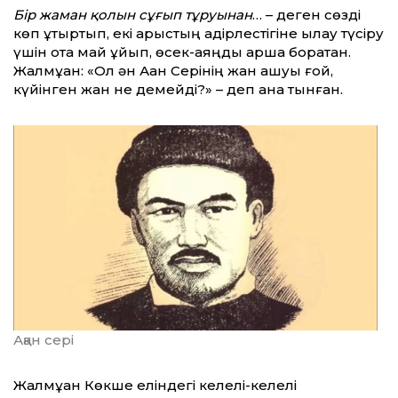
Бір жаман қолын сұғып тұруынан
… – деген сөзді
көп құтыртып, екі арыстың қадірлестігіне қылау түсіру
үшін отқа май құйып, өсек-аяңды қарша боратқан.
Жалмұқан: «Ол ән Ақан Серінің жан ашуы ғой,
күйінген жан не демейді?» – деп қана тынған.
Ақан сері
Жалмұқан Көкше еліндегі келелі-келелі