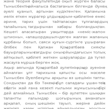
және теория факультетінде оқып жүрген баласы
Тынысбектің айналыса бастағанын білгенде Әукең,
әуелі қуанып, артынан күдіктенген. Қа­ламына
иелік еткен мұрагер ұлдың қа­рым-қабілетіне емес
әрине, тарих үшін тай­та­­лас­қан тұлғалардың
талайының тағ­ды­ры­нан хабары болғандықтан.
Кешегі ала­­­­­­­са­пыран уақыттарда «неміс-жапон
шпио­­ны», «алашордашыл»деген жалған жа­ланың
құрбаны болып, саяси қуғын-сүргінге ұшыраған
Әлібек пен Қалжан Қоңыратбаев сияқты
бауырларының тағ­дыры оның ойын­дағысын толық
айтқы­зып, қабілеті жеткен шаруаларды да түгел
жасауға мұрша берген жоқ.
Ақыр аяғында Қоңыратбай әулетінің қоңыр әуеніне
айналған ұлт тарихына қа­тыс­ты осы мәселе
Тынысбек Әуелбекұлы арқы­лы өз шешімін тапты.
Сондықтан да біз Тә­кеңнің бұл саладағы ұшан-теңіз
еңбегін жай ғана кезекті ғылыми жұмысының бірі
дей алмаймыз. Тынысбек – бір әулеттен шық­қан
талантты ғалымдар шоғырының ама­натын
арқалап, оның шешімін тауып, же­ріне дейін
жеткізіп, қазақ игілігіне ай­нал­дырған, эпостық