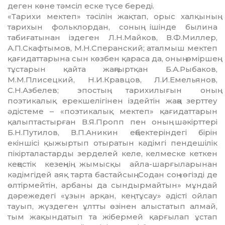
деген көне тәмсіл еске түсе береді.
«Тарихи мектеп» тәсілін жақтап, орыс хал­қының
тарихын фольклордан, соның ішінде былина
табиғатынан іздеген Л.Н.Майков, В.Ф.Миллер,
А.П.Скафтымов, М.Н.Сперанский; аталмыш мектеп
қағидат­та­рына сын көзбен қараса да, оның өміршең
тұстарын қайта жаңғыртқан Б.А.Рыбаков,
М.М.Плисецкий, Н.И.Кравцов, Л.И.Емельянов,
С.Н.Азбелев; эпостың та­рихи­лығын оның
поэтикалық ерекшелігінен іздейтін жаңа зерттеу
әдістеме – «поэтика­лық мектеп» қағидаттарын
қалыптастырған В.Я.Пропп пен оның шәкірттері
Б.Н.Путилов, В.П.Аникин еңбектеріндегі бірін
екіншісі қыжыртып отыратын кәдімгі пендешілік
пікірталастарды зерделей келе, келмеске кеткен
кеңестік кезеңнің жымысқы айла-шарғыларынан
кәдімгідей аяқ тарта бас­тайсың. Содан соң «өгізді де
өлтірмейтін, ар­­баны да сындырмайтын» мұндай
дәре­жедегі «ұзын арқан, кең тұсау» әдісті ойлап
тауып, жүздеген ұлтты өзінен алыстатып ал­май,
тым жақындатып та жібермей қар­ғы­­лап ұстап