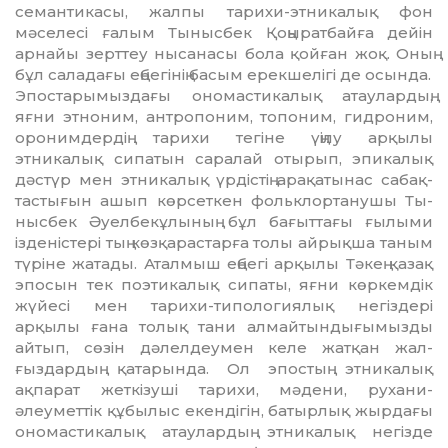
семантикасы, жалпы тарихи-этникалық фон
мәселесі ғалым Тынысбек Қоңырат­бай­ға дейін
арнайы зерттеу нысанасы бола қойған жоқ. Оның
бұл саладағы еңбегінің ба­сым ерекшелігі де осында.
Эпостарымыздағы ономастикалық атау­лардың,
яғни этноним, антропоним, то­­поним, гидроним,
оронимдердің тарихи те­гіне үңілу арқылы
этникалық сипатын саралай отырып, эпикалық
дәстүр мен эт­никалық үрдістің арақатынас сабақ­
тас­тығын ашып көрсеткен фольклортанушы Ты­
нысбек Әуелбекұлының бұл бағыттағы ғылыми
ізденістері тың көзқарастарға толы айрықша таным
түріне жатады. Аталмыш еңбегі арқылы Тәкең қазақ
эпосын тек поэтикалық сипаты, яғни көркемдік
жүйесі мен тарихи-типологиялық негіздері
арқылы ғана толық тани алмайтындығымызды
айтып, сөзін дәлелдеумен келе жатқан жал­
ғыздардың қатарында. Ол эпостың этни­ка­лық
ақпарат жеткізуші тарихи, мәдени, рухани-
әлеуметтік құбылыс екендігін, ба­тыр­лық жырдағы
ономастикалық атау­лар­дың этникалық негізде