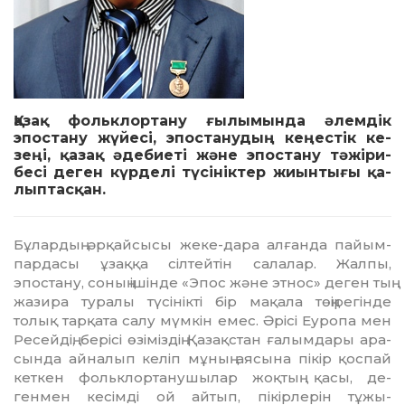
азақ фольклортану ғылымында әлемдік
Қ
эпос­тану жүйесі, эпостанудың кеңестік ке­
зеңі, қазақ әдебиеті және эпостану тәжі­ри­
бесі деген күрделі түсініктер жиынты­ғы қа­
лып­тасқан.
Бұлардың әрқайсысы жеке-дара ал­ған­да пайым-
пардасы ұзаққа сілтейтін салалар. Жалпы,
эпостану, соның ішінде «Эпос жә­не эт­нос» деген тың
жазира туралы тү­сі­нік­ті бір мақала төңірегінде
толық тарқата са­лу мүм­кін емес. Әрісі Еуропа мен
Ре­сей­дің, берісі өзіміздің Қазақстан ғалымдары ара­
сында айналып келіп мұның аясына пі­кір қоспай
кеткен фольклортанушылар жоқ­тың қасы, де­
генмен кесімді ой айтып, пі­кірлерін тұжы­