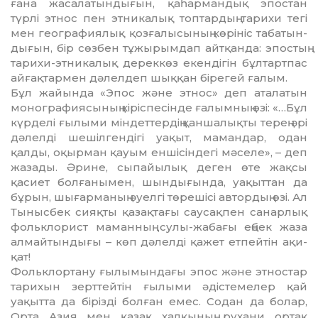
ғана жасалатын­ды­ғын, қаһармандық эпостан
түрлі этнос пен этникалық топтардың тарихи тегі
мен геог­рафиялық қозғалысының көрініс таба­тын­
дығын, бір сөзбен тұжырымдап айтқанда: эпос­тың
тарихи-этникалық дереккөз екен­дігін бұлтартпас
айғақтармен дәлелдеп шы­қ­қан бірегей ғалым.
Бұл жайында «Эпос және этнос» деп ата­­ла­тын
монографиясының кіріспесінде ға­лым­ның өзі: «…Бұл
күрделі ғылыми мін­дет­тердің қаншалықты терең әрі
дәлелді шешіл­ген­дігі уақыт, мамандар, одан
қалды, оқыр­ман қауым еншісіндегі мәселе», – деп
жазады. Әрине, сыпайылық деген өте жақсы
қасиет болғанымен, шындығында, уақыттан да
бұрын, шығарманың әуелгі төрешісі автор­дың өзі. Ал
Тынысбек сияқты қазақ­тағы саусақпен санарлық
фольклорист маманның сулы-жабағы еңбек жаза
ал­май­­тындығы – көп дәлелді қажет етпейтін ақи­
қат!
Фольклортану ғылымындағы эпос және этностар
тарихын зерттейтін ғылыми әдіс­темелер қай
уақытта да бірізді болған емес. Содан да болар,
Орта Азия мен қазақ хал­қы­­ның рухани ортақ