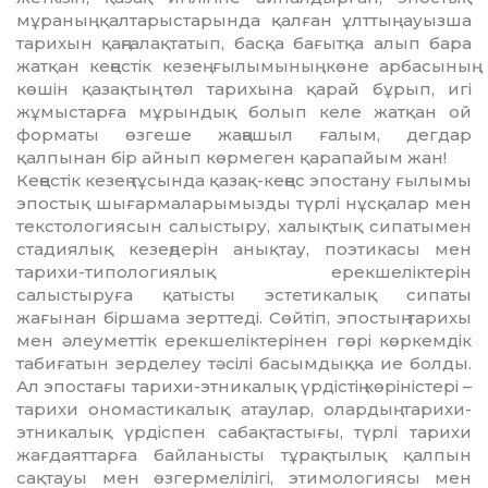
мұраның қалтарыс­та­рын­да қалған ұлттың ауызша
тарихын қаң­ға­лақ­татып, басқа бағытқа алып бара
жатқан кеңестік кезең ғылымының көне арбасының
көшін қазақтың төл тарихына қарай бұрып, игі
жұмыстарға мұрындық болып келе жат­қан ой
форматы өзгеше жаңашыл ғалым, дег­дар
қалпынан бір айнып көрмеген қара­пайым жан!
Кеңестік кезең тұсында қазақ-кеңес эпос­тану ғылымы
эпостық шығармалары­мызды түрлі нұсқалар мен
текстологиясын салыстыру, халықтық сипатымен
стадиялық кезеңдерін анықтау, поэтикасы мен
тарихи-типологиялық ерекшеліктерін
салыстыруға қатысты эстетикалық сипаты
жағынан бір­шама зерттеді. Сөйтіп, эпостың тарихы
мен әлеуметтік ерекшеліктерінен гөрі көркем­дік
табиғатын зерделеу тәсілі басым­дыққа ие болды.
Ал эпостағы тарихи-этни­калық үр­дістің көріністері –
тарихи ономас­тика­лық атаулар, олардың тарихи-
этникалық үрдіспен сабақтастығы, түрлі тарихи
жағ­даяттарға байланысты тұрақты­лық қалпын
сақтауы мен өзгермелілігі, этимологиясы мен