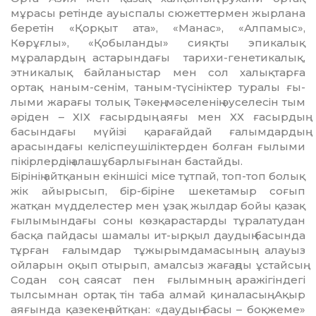
мұрасы ретінде ауыс­палы сюжеттермен жырлана
беретін «Қорқыт ата», «Манас», «Алпамыс»,
Көрұғлы», «Қобы­лан­ды» сияқты эпикалық
мұралардың аста­рындағы тарихи-генетикалық,
этни­ка­лық байланыстар мен сол халықтарға
ортақ на­ным-сенім, таным-түсініктер туралы ғы­
лыми жарағы толық Тәкең, мәселенің әусе­лесін тым
әріден – ХIХ ғасырдың аяғы мен ХХ ғасырдың
басындағы мүйізі қарағайдай ғалымдардың
арасындағы келіспеу­шілік­терден болған ғылыми
пікірлердің алашұ­бар­лығынан бастайды.
Бірінің айтқанын екіншісі місе тұтпай, топ-топ болық
жік айырысып, бір-біріне ше­кетамыр соғып
жатқан мүдделестер мен ұзақ жылдар бойы қазақ
ғылымындағы соны көзқарастарды тұралатудан
басқа пайдасы шамалы ит-ырқыл даудың басында
тұрған ғалымдар тұжырымдама­сы­ның а­лауыз
ойларын оқып отырып, амалсыз жа­ғаңды ұстайсың.
Содан соң саясат пен ғы­лымның аражігіндегі
тылсымнан ортақ тін таба алмай қиналасың. Ақыр
аяғында қазекең айтқан: «даудың басы – боқжеме»