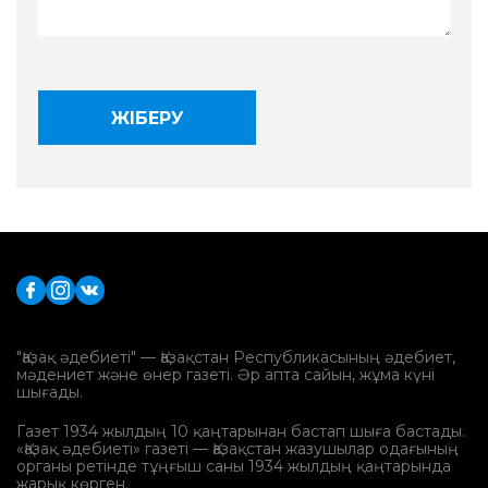
"Қазақ әдебиеті" — Қазақстан Республикасының әдебиет,
мәдениет және өнер газеті. Әр апта сайын, жұма күні
шығады.
Газет 1934 жылдың 10 қаңтарынан бастап шыға бастады.
«Қазақ әдебиеті» газеті — Қазақстан жазушылар одағының
органы ретінде тұңғыш саны 1934 жылдың қаңтарында
жарық көрген.