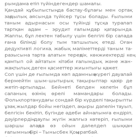
рымдама етіп түйіндегендер шамалы.
Қандай құбылыстың да бастау-бұлағы мен ортақ
заңдылық аясында түйісер тұсы бо­лады. Ғылыми
таным адырнасын осы түйін­ді тұсқа туралап
тартқан адам – эрудит ға­лымдар қатарында.
Жалпы, бұл лектен та­былу үшін белгілі бір салада
ғана білімді болу тым тапшылық етеді. Оған
дедуктивті ло­гика, жабық мәліметтерді таным та­
ра­зы­сы­­на тарта алатын тереңдік, көкжиектерді кең
қамтып ой айтатын кітәби ғалымдық және жан-
жақтылық деген қасиеттер жиын­тығы қажет.
Сол үшін де ғылымда көп адамның жү­ре­гі дауалай
бермейтін шым-шытырық та­қы­­рып­тар қазір де
жетіп-артылады. Бей­неті бел­ден келетін бұл
саланың өзінің өре­лі­ ма­мандары болады.
Фольклортанудағы сондай бір күрделі тақырыпты
ұзақ жылдар бойы негіздеп, ақыры дәлелін тауып,
бел­гісін бекітіп, бүгінде әдеби айналымға ен­ді­ріп,
дәуірлердің даулы жүгін жалғыз көтеріп, ғы­лыми
шаршы алаңда өз ойын дәлелдеп шық­қан
ғалымның бірі – Тынысбек Қоңы­рат­бай.