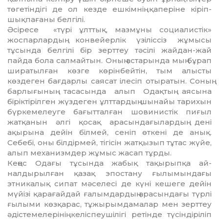
төгетіндігі де ол кезде ешкімнің қаперіне кіріп-
шықпағаны белгілі.
Әсіресе «түрі ұлттық, мазмұны социалис­тік»
жоспарлардың конвейерлік үзіліссіз жұмысы
тұсында белгілі бір зерттеу тәсілі жайдан-жай
пайда бола салмайтын. Оның астарында мың бұрап
ширатылған көзге кө­рін­бейтін, тым алысты
көздеген бағдарлы саясат ілесіп отыратын. Соның
барлығының тасасында алып Одақтың аясына
біріктіріл­ген жүздеген ұлттардың шынайы тарихын
бүр­кемелеуге бағытталған шовинистік пиғыл
жатқанын әлгі қосақ арасындағылар­дың дені
ақырына дейін білмей, сеніп өткені де анық.
Себебі, оны білдірмей, тігісін жат­қызып тұтас жүйе,
алып механизмдер жұмыс жасап тұрды.
Кеңес Одағы тұсында жабық тақырыпқа ай­
налдырылған қазақ эпостану ғылымында­ғы
этникалық сипат мәселесі де күні кешеге дейін
мүйізі қарағайдай ғалымдардың ара­сындағы түрлі
ғылыми көзқарас, тұжы­рым­да­малар мен зерттеу
әдістемелерінің ке­ліс­пеушілігі ретінде түсіндіріліп