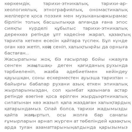
көркемдік, тарихи-этникалық, тарихи-ар­
хеологиялық, этнографиялық, ономас­ти­калық
желілерге қоса поэзия мен му­­зы­­каның ажырамас
бірлігін толық бас­шылыққа алғанда ғана эпос
сияқты күрделі құбылыс тарихи-этникалық
дереккөз ретінде ұлт кәдесіне жарап, қазақтың
тарихта кеткен есесін қайтара түспек. Бұл күнде
оған көз жетіп, көңіл сеніп, халықтың ойы да орныға
бастаған…
Жасыратыны жоқ, біз ғасырлар бойы «жазуға
сенген жаңылшақ» деген қағиданың рухында
тәрбиеленіп, жазба әдебиетімен кейіндеу
қауышқан, соны ескерместен ауызша тарихтан –
байырғы бабалар рухани азық еткен эпикалық
жырларымыздан, сол қымбат қазынаға астар
ретінде өзегіне қоса өрілген жырдың этникалық
сипатынан көз жазып қала жаздаған халықтардың
қатарындамыз. Олай болса, тарихи жадымызды
қайта жаңғыртып, осы жолға бар саналы
ғұмырларын арнап жүрген ат тө­бе­ліндей қазақтың
арда туған азамат­тарының ал­дында қарызымыз