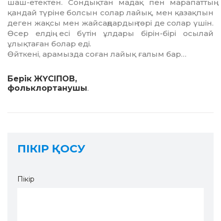
шаш-етектен. Сон­дықтан мадақ пен марапаттың
қандай түріне болсын солар лайық, мен қазақпын
де­ген жақсы мен жайсаңдардың төрі де со­лар үшін.
Өсер елдің есі бүтін ұлдары бі­рін-бірі осылай
ұлықтаған болар еді.
Өйткені, арамызда соған лайық ғалым бар…
Берік ЖҮСІПОВ,
фольклортанушы
.
ПІКІР ҚОСУ
Пікір