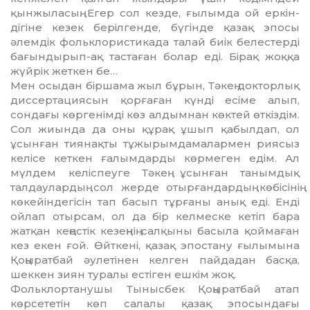
қынжы­ласың. Егер сол кезде, ғылымда ой еркін­
дігіне ке­зек берілгенде, бүгінде қазақ эпосы
әлем­дік фольклористикада талай биік белестерді
бағындырып-ақ тастаған болар еді. Бірақ жоққа
жүйрік жеткен бе…
Мен осыдан біршама жыл бұрын, Тәкең док­торлық
диссертациясын қорғаған күнді есіме алып,
сондағы көргенімді көз алдымнан көктей өткіздім.
Сол жиында да оны құ­рақ ұшып қабылдап, ол
ұсынған тиянақты тұжырымдамалармен риясыз
келісе кеткен ғалымдарды көрмеген едім. Ал
мүлдем ке­ліспеуге Тәкең ұсынған танымдық
талдау­лар­дың сол жерде отырғандардың көбісінің
көкейіндегісін тап басып тұрғаны анық еді. Енді
ойлап отырсам, ол да бір келмеске ке­тіп бара
жатқан кеңестік кезеңнің сал­қы­ны басыла қоймаған
кез екен ғой. Өйтке­ні, қазақ эпостану ғылымына
Қоңыратбай әулетінен келген пайдадан басқа,
шеккен зиян туралы естіген ешкім жоқ.
Фольклортанушы Тынысбек Қоңыратбай атап
көрсететін көп салалы қазақ эпосын­да­ғы