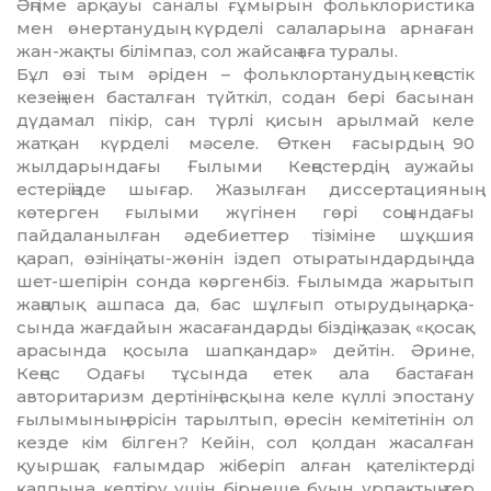
Әңгіме арқауы саналы ғұмырын фольк­ло­ристика
мен өнертанудың күрделі салала­рына арнаған
жан-жақты білімпаз, сол жай­саң аға туралы.
Бұл өзі тым әріден – фольклортанудың кеңес­тік
кезеңінен басталған түйткіл, содан бе­рі басынан
дүдамал пікір, сан түрлі қисын арыл­­май келе
жатқан күрделі мәселе. Өт­кен ғасырдың 90
жылдарындағы Ғылыми Кеңестердің аужайы
естеріңізде шығар. Жа­зылған диссертацияның
көтерген ғылы­ми жүгінен гөрі соңындағы
пайдаланылған әдебиеттер тізіміне шұқшия
қарап, өзінің аты-жөнін іздеп отыратындардың да
шет-шепірін сонда көргенбіз. Ғылымда жарытып
жаңалық ашпаса да, бас шұлғып отырудың ар­қа­
сында жағдайын жасағандарды біздің қазақ «қосақ
арасында қосыла шапқандар» дейтін. Әрине,
Кеңес Одағы тұсында етек ала бастаған
авторитаризм дертінің асқына келе күллі эпостану
ғылымының өрісін та­рыл­­тып, өресін кемітетінін ол
кезде кім біл­­ген? Кейін, сол қолдан жасалған
қуыршақ ға­лымдар жіберіп алған қателіктерді
қал­пы­­на келтіру үшін бірнеше буын ұрпақтың тер