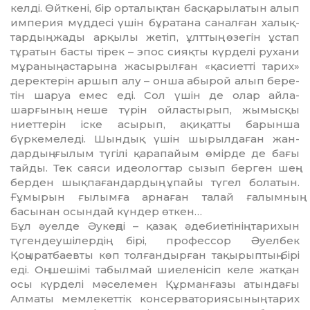
келді. Өйт­кені, бір орталықтан басқарылатын алып
им­пе­рия мүддесі үшін бұратана санал­ған ха­лық­
тардың жады арқылы жетіп, ұлт­тың өзегін ұс­тап
тұратын басты тірек – эпос сияқты күр­делі рухани
мұраның астарына жасы­рыл­ған «қасиетті тарих»
дерек­терін аршып алу – онша абырой алып бере­
тін шаруа емес еді. Сол үшін де олар айла-
шарғының не­ше түрін ойластырып, жымыс­қы
ниет­те­рін іс­ке асырып, ақиқатты барынша
бүркемеледі. Шындық үшін шырылдаған жан­
дардың ғы­лым түгілі қарапайым өмірде де бағы
тайды. Тек саяси идеологтар сызып берген шең­
бер­ден шықпағандардың ұпайы түгел бола­тын.
Ғұмырын ғылымға арнаған талай ға­лым­ның
басынан осындай күндер өткен…
Бұл әуелде Әукеңді – қазақ әдебиетінің та­рихын
түгендеушілердің бірі, профессор Әуел­бек
Қоңыратбаевты көп толғандырған та­қырыптың бірі
еді. Оң шешімі табылмай шие­ленісіп келе жатқан
осы күрделі мәсе­ле­­мен Құрманғазы атындағы
Алматы мем­ле­­кеттік консерваториясының тарих