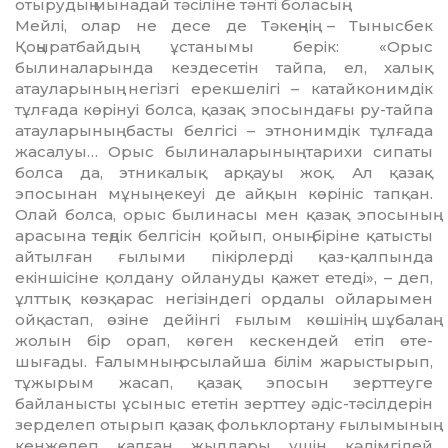
отырудың мынадай тәсіліне тән­­ті боласың.
Мейлі, олар не десе де Тәкеңнің – Ты­ныс­бек
Қоңыратбайдың ұстанымы берік: «Орыс
былиналарында кездесетін тайпа, ел, халық
атауларының негізгі ерекшелігі – катайконимдік
тұлғада көрінуі болса, қазақ эпосындағы ру-тайпа
атауларының басты белгісі – этнонимдік тұлғада
жасалуы… Орыс былиналарының тарихи сипаты
болса да, этникалық арқауы жоқ. Ал қазақ
эпосынан мұның екеуі де айқын көрініс тап­қан.
Олай болса, орыс былинасы мен қа­зақ эпосының
арасына теңдік белгісін қойып, оның біріне қатысты
айтылған ғы­лыми пікірлерді қаз-қалпында
екіншісіне қол­дану ойлануды қажет етеді», – деп,
ұлт­тық көз­қарас негізіндегі ордалы ойларымен
ойқастап, өзіне дейінгі ғылым көшінің шұ­балаң
жолын бір орап, көген кескендей етіп өте­
шығады. Ғалымның осылайша білім жа­рыс­тырып,
тұжырым жасап, қазақ эпосын зерттеуге
байланысты ұсыныс ететін зерттеу әдіс-тәсілдерін
зерделеп отырып қазақ фольклортану ғылымының
кенжелеп қал­ған жылдары үшін кәдімгідей