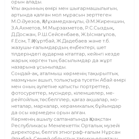
орын алады.
Ұлы ақынның өмірі мен шығарма­шылы­ғын,
артында қалған мол мұрасын зерттеген
М.О.Әуезов, Қ.Мұхамедханұлы, Ә.М.Жирен­шин,
З.А.Ахметов, М.Мырзахметов, Р.С.Сыздық,
Д.Досжан, Р.Ш.Сейсенбаев, Ж.Ыс­мағұлов,
Ғ.Есім, Т.Қ.Жұртбай, Ж.Дә­де­баев және т.б.
жазушы-ғалымдар­дың ең­бек­тері, шет
тілдеріндегі аударма кітаптар, кейін­гі кезде
жарық көрген тың басылымдар да жұрт
назарына ұсынылады.
Сондай-ақ, аталмыш көрменің тақы­рып­тық
мазмұнын ашып, толықтыра түсетін Абай өмірі
мен оның әулетіне қатысты порт­рет­­тер,
фотосуреттер, мүсіндер, кілем­ше­лер, ме­
рейтойлық төсбелгілер, қағаз ақ­­шалар, мо­
неталар, маркалар, керами­ка­лық бұйым­дар
да осы көрмеден орын алған.
Көрменің ашылу салтанатында Қазақ­стан
Республикасы Мемлекеттік Орталық му­зейі
директоры, белгілі этнограф-ғалым Нұрсан
Әлімбай, Семей облыстық тарихи-өлкетану