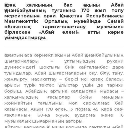
Қазақ халқының бас ақыны Абай
Құнанбайұлының туғанына 170 жыл толу
мерейтойына орай Қазақстан Республикасы
Мемлекеттік Орталық музейінде Семей
облыстық тарихи-өлкетану музейімен
бірлескен «Абай әлемі» атты көрме
ұйымдастырды.
Қазақтың аса көрнекті ақыны Абай Құ­нан­­байұлының
шығармалары – ұлтымыздың ру­хани
дүниесіндегі шоқтығы биік қай­та­ланбас дара
туындылар. Абай шығар­ма­ла­рын оқу, білу, тану,
жаңғырту, насихаттау – бе­рісі исі қазақ баласы,
арысы түрік тектес ұлыс­тар үшін де тарихи
борыш. Абайдың ар­тына қалдырған мұрасы –
халқымыздың ға­сырлар бойы маңызын
жоймайтын та­ғы­лымы мол сарқылмас бай
қазынасы. Ақын 178 өлең, 3 поэма, 45 қара сөз-
ғақлияның, 60-қа жуық аударма және 16
музыкалық шы­ғарманың авторы.
Айтулы көрмеде ҚР МОМ қорында сақ­тау­лы Абай