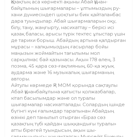
Қазақтың аса көрнекті ақыны Абай Құ­нан­­
байұлының шығармалары – ұлтымыздың ру­
хани дүниесіндегі шоқтығы биік қай­та­ланбас
дара туындылар. Абай шығар­ма­ла­рын оқу,
білу, тану, жаңғырту, насихаттау – бе­рісі исі
қазақ баласы, арысы түрік тектес ұлыс­тар үшін
де тарихи борыш. Абайдың ар­тына қалдырған
мұрасы – халқымыздың ға­сырлар бойы
маңызын жоймайтын та­ғы­лымы мол
сарқылмас бай қазынасы. Ақын 178 өлең, 3
поэма, 45 қара сөз-ғақлияның, 60-қа жуық
аударма және 16 музыкалық шы­ғарманың
авторы.
Айтулы көрмеде ҚР МОМ қорында сақ­тау­лы
Абай Құнанбайұлына қатысты қол­жаз­балар,
кітап басылымдар және ол туралы
шығармалар насихатталады. Солардың ішін­де
бүгінгі күні ғалымдар тарапынан Абай­дың
өзінікі деп танылып отырған «Бі­раз сөз
қазақтың түбі қайдан шыққандығы туралы»
атты бірегей туындысын, ақын шы­
ғармашылығы жинақталған Мүрсейіт Бі­кеұлы