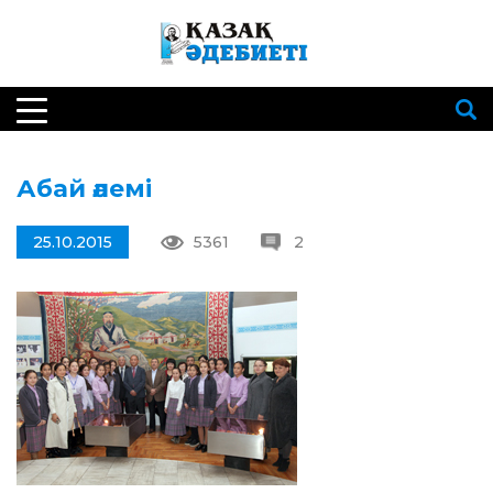
Абай әлемі
25.10.2015
5361
2