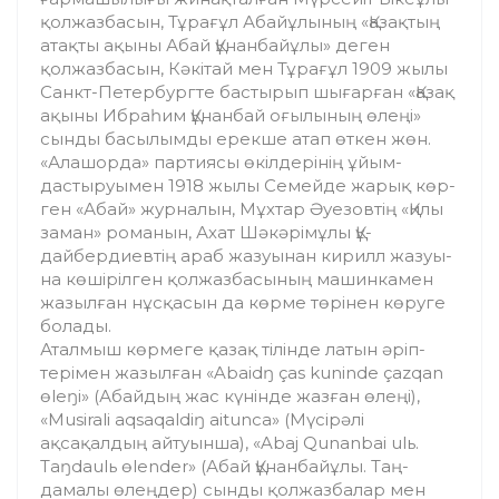
қолжазбасын, Тұрағұл Абайұлының «Қ­азақтың
атақты ақыны Абай Құнанбай­ұлы» деген
қолжазбасын, Кәкітай мен Тұра­ғұл 1909 жылы
Санкт-Петербургте бастырып шығарған «Қазақ
ақыны Ибраһим Құнанбай оғылының өлеңі»
сынды басылымды ерекше атап өткен жөн.
«Алашорда» партиясы өкілдерінің ұйым­
дастыруымен 1918 жылы Семейде жарық көр­
ген «Абай» журналын, Мұхтар Әуезовтің «Қи­лы
заман» романын, Ахат Шәкәрімұлы Құ­
дайбердиевтің араб жазуынан кирилл жазуы­
на көшірілген қолжазбасының машин­камен
жазылған нұсқасын да көрме тө­рінен көруге
болады.
Аталмыш көрмеге қазақ тілінде латын әріп­
терімен жазылған «Abaidŋ ças kuninde çazqan
өleŋi» (Абайдың жас күнінде жазған өлеңі),
«Musirali aqsaqaldiŋ aitunca» (Мүсірәлі
ақсақалдың айтуынша), «Abaj Qunanbai ulь.
Taŋdaulь өlender» (Абай Құнанбайұлы. Таң­
дамалы өлеңдер) сынды қолжазбалар мен