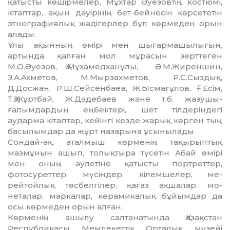
қатысты кө­шір­мелер, Мұхтар Әуезовтің костюмі,
кітаптар, ақын дәуірінің бет-бейнесін көрсететін
этнографиялық жәдігерлер бұл көрмеден орын
алады.
Ұлы ақынның өмірі мен шығарма­шылы­ғын,
артында қалған мол мұрасын зерттеген
М.О.Әуезов, Қ.Мұхамедханұлы, Ә.М.Жирен­шин,
З.А.Ахметов, М.Мырзахметов, Р.С.Сыздық,
Д.Досжан, Р.Ш.Сейсенбаев, Ж.Ыс­мағұлов, Ғ.Есім,
Т.Қ.Жұртбай, Ж.Дә­де­баев және т.б. жазушы-
ғалымдар­дың ең­бек­тері, шет тілдеріндегі
аударма кітаптар, кейін­гі кезде жарық көрген тың
басылымдар да жұрт назарына ұсынылады.
Сондай-ақ, аталмыш көрменің тақы­рып­тық
мазмұнын ашып, толықтыра түсетін Абай өмірі
мен оның әулетіне қатысты порт­рет­­тер,
фотосуреттер, мүсіндер, кілем­ше­лер, ме­
рейтойлық төсбелгілер, қағаз ақ­­шалар, мо­
неталар, маркалар, керами­ка­лық бұйым­дар да
осы көрмеден орын алған.
Көрменің ашылу салтанатында Қазақ­стан
Республикасы Мемлекеттік Орталық му­зейі