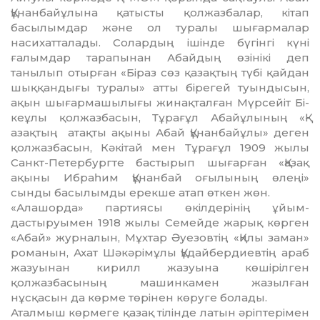
Құнанбайұлына қатысты қол­жаз­балар, кітап
басылымдар және ол туралы шығармалар
насихатталады. Солардың ішін­де бүгінгі күні
ғалымдар тарапынан Абай­дың өзінікі деп
танылып отырған «Бі­раз сөз қазақтың түбі қайдан
шыққандығы туралы» атты бірегей туындысын,
ақын шы­ғармашылығы жинақталған Мүрсейіт Бі­
кеұлы қолжазбасын, Тұрағұл Абайұлының «Қ­
азақтың атақты ақыны Абай Құнанбай­ұлы» деген
қолжазбасын, Кәкітай мен Тұра­ғұл 1909 жылы
Санкт-Петербургте бастырып шығарған «Қазақ
ақыны Ибраһим Құнанбай оғылының өлеңі»
сынды басылымды ерекше атап өткен жөн.
«Алашорда» партиясы өкілдерінің ұйым­
дастыруымен 1918 жылы Семейде жарық көр­ген
«Абай» журналын, Мұхтар Әуезовтің «Қи­лы заман»
романын, Ахат Шәкәрімұлы Құ­дайбердиевтің араб
жазуынан кирилл жазуы­на көшірілген
қолжазбасының машин­камен жазылған
нұсқасын да көрме тө­рінен көруге болады.
Аталмыш көрмеге қазақ тілінде латын әріп­терімен