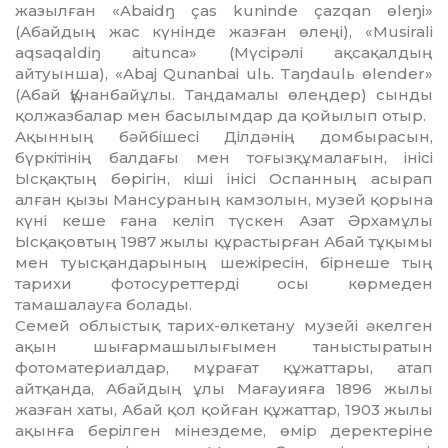
жазылған «Abaidŋ ças kuninde çazqan өleŋi»
(Абайдың жас күнінде жазған өлеңі), «Musirali
aqsaqaldiŋ aitunca» (Мүсірәлі ақсақалдың
айтуынша), «Abaj Qunanbai ulь. Taŋdaulь өlender»
(Абай Құнанбайұлы. Таң­дамалы өлеңдер) сынды
қолжазбалар мен басылымдар да қойылып отыр.
Ақынның бәйбішесі Ділдәнің домбырасын,
бүркітінің балдағы мен тоғызқұмалағын, інісі
Ысқақтың бөрігін, кіші інісі Оспанның асырап
алған қызы Мансураның камзолын, музей қорына
күні кеше ғана келіп түскен Азат Әрхамұлы
Ысқақовтың 1987 жылы құ­растырған Абай тұқымы
мен туысқан­да­рының шежіресін, бірнеше тың
тарихи фо­тосуреттерді осы көрмеден
тамашалауға болады.
Семей облыстық тарих-өлкетану музейі әкелген
ақын шығармашылығымен таныс­тыратын
фотоматериалдар, мұрағат құжат­тары, атап
айтқанда, Абайдың ұлы Маға­уия­ға 1896 жылы
жазған хаты, Абай қол қойған құжаттар, 1903 жылы
ақынға берілген мі­нез­деме, өмір деректеріне