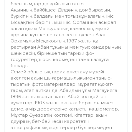
басылымдар да қойылып отыр.
Ақынның бәйбішесі Ділдәнің домбырасын,
бүркітінің балдағы мен тоғызқұмалағын, інісі
Ысқақтың бөрігін, кіші інісі Оспанның асырап
алған қызы Мансураның камзолын, музей
қорына күні кеше ғана келіп түскен Азат
Әрхамұлы Ысқақовтың 1987 жылы құ­
растырған Абай тұқымы мен туысқан­да­рының
шежіресін, бірнеше тың тарихи фо­
тосуреттерді осы көрмеден тамашалауға
болады.
Семей облыстық тарих-өлкетану музейі
әкелген ақын шығармашылығымен таныс­
тыратын фотоматериалдар, мұрағат құжат­
тары, атап айтқанда, Абайдың ұлы Маға­уия­ға
1896 жылы жазған хаты, Абай қол қойған
құжаттар, 1903 жылы ақынға берілген мі­нез­
деме, өмір деректеріне қатысты кө­шір­мелер,
Мұхтар Әуезовтің костюмі, кітаптар, ақын
дәуірінің бет-бейнесін көрсететін
этнографиялық жәдігерлер бұл көрмеден