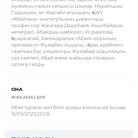
музейінің ғалым хатшысы Шынар Мұратқызы
Садықова, әл-Фараби атындағы ҚазҰУ
«Абайтану» институтының директоры,
профессор Жанғара Дәдебаев, Ақылбайдың
не­мересі, Абайдың шөбересі Исраилова
Қасира апай, Халықаралық «Абай» қорының
президенті Жұмабек Ашуұлы, «Қазақ әде­биеті»
газетінің бас редакторы Жұмабай Шаш­тайұлы
сөз сөйлеп, Абай әлемі жайында ойларын
ортаға салды.
ҚОНАҚ
10.04.2024 | 22:11
Абай туралы көп біліп қояды екенсің иә (қонақ:
16/03/2021|23:03)