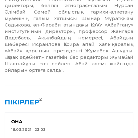
директоры, белгілі этнограф-ғалым Нұрсан
Әлімбай, Семей облыстық тарихи-өлкетану
музейінің ғалым хатшысы Шынар Мұратқызы
Садықова, әл-Фараби атындағы ҚазҰУ «Абайтану»
институтының директоры, профессор Жанғара
Дәдебаев, Ақылбайдың не­мересі, Абайдың
шөбересі Исраилова Қасира апай, Халықаралық
«Абай» қорының президенті Жұмабек Ашуұлы,
«Қазақ әде­биеті» газетінің бас редакторы Жұмабай
Шаш­тайұлы сөз сөйлеп, Абай әлемі жайында
ойларын ортаға салды.
2
ПІКІРЛЕР
ҚОНАҚ
16.03.2021 | 23:03