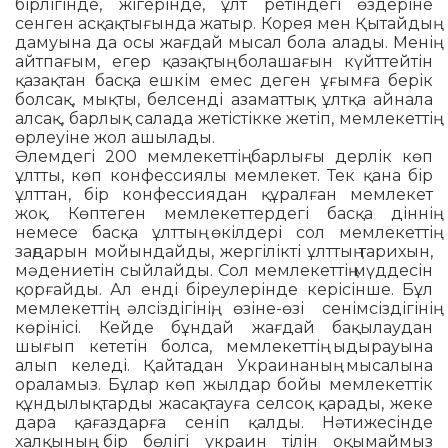
бірлігінде, жігерінде, ұлт ретіндегі өздеріне
сенген асқақтығында жатыр. Корея мен Қытайдың
дамуына да осы жағдай мысал бола алады. Менің
айтпағым, егер қазақтың болашағын күйттейтін
қазақтан басқа ешкім емес деген ұғымға берік
болсақ, мықты, белсенді азаматтық ұлтқа айнала
алсақ, барлық салада жетістікке жетіп, мемлекеттің
өрлеуіне жол ашылады.
Әлемдегі 200 мемлекеттің барлығы дерлік көп
ұлтты, көп конфессиялы мемлекет. Тек қана бір
ұлттан, бір конфессиядан құралған мемлекет
жоқ. Көптеген мемлекеттердегі басқа діннің
немесе басқа ұлттың өкілдері сол мемлекеттің
заңдарын мойындайды, жергілікті ұлттың тарихын,
мәдениетін сыйлайды. Сол мемлекеттің мүддесін
қорғайды. Ал енді біреулерінде керісінше. Бұл
мемлекеттің әлсіздігінің, өзіне-өзі сенімсіздігінің
көрінісі. Кейде бұндай жағдай бақылаудан
шығып кететін болса, мемлекеттің ыдырауына
алып келеді. Қайтадан Украинаның мысалына
ораламыз. Бұлар көп жылдар бойы мемлекеттік
құндылықтарды жасақтауға селсоқ қарады, жеке
дара қағаздарға сеніп қалды. Нәтижесінде
халқының бір бөлігі украин тілін оқымаймыз