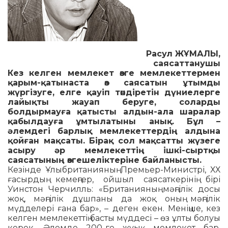
Расул ЖҰМАЛЫ,
саясаттанушы
Кез келген мемлекет өзге мемлекеттермен
қарым-қатынаста өз саясатын ұтымды
жүргізуге, елге қауіп төндіретін дүниелерге
лайықты жауап беруге, соларды
болдырмауға қатысты алдын-ала шаралар
қабылдауға ұмтылатыны анық. Бұл –
әлемдегі барлық мемлекеттердің алдына
қойған мақсаты. Бірақ сол мақсатты жүзеге
асыру әр мемлекеттің ішкі-сыртқы
саясатының өзгешеліктеріне байланысты.
Кезінде Ұлыбританияның Премьер-Министрі, ХХ
ғасырдың кемең­гер, ойшыл саясаткерінің бірі
Уинстон Черчилль: «Британияның мәң­гілік досы
жоқ, мәңгілік дұшпаны да жоқ оның мәңгілік
мүдделері ғана бар», – деген екен. Меніңше, кез
келген мемлекеттің басты мүддесі – өз ұлты болуы
керек. Әлемде 200-ге жуық мемлекет бар,