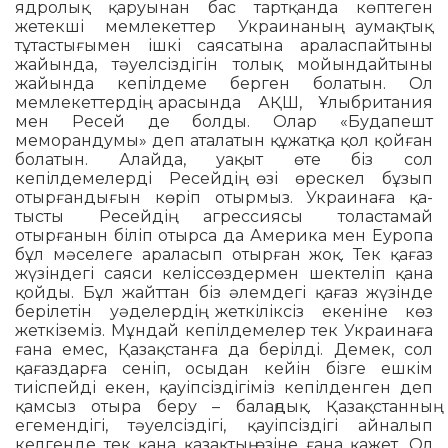
ядролық қаруынан бас тартқанда көптеген
жетекші мемлекеттер Украинаның аумақтық
тұтастығымен ішкі саясатына араласпайтыны
жайында, тәуелсіздігін толық мойындайтыны
жайында кепілдеме берген болатын. Ол
мемлекеттердің арасында АҚШ, Ұлыбритания
мен Ресей де болды. Олар «Будапешт
меморандумы» деп аталатын құжатқа қол қойған
болатын. Алайда, уақыт өте біз сол
кепілдемелерді Ресей­дің өзі өрескел бұзып
отырғандығын көріп отырмыз. Украинаға қа­
тысты Ресейдің агрессиясы толастамай
отырғанын біліп отырса да Америка мен Еуропа
бұл мәселеге араласып отырған жоқ. Тек қағаз
жүзіндегі саяси келіссөздермен шектеліп қана
қойды. Бұл жайттан біз әлемдегі қағаз жүзінде
берілетін уәделердің жеткіліксіз екеніне көз
жеткіземіз. Мұндай кепілдемелер тек Украинаға
ғана емес, Қазақстанға да берілді. Демек, сол
қағаздарға сеніп, осыдан кейін бізге ешкім
тиіспейді екен, қауіпсіздігіміз кепілденген деп
қамсыз отыра беру – балаңдық. Қазақстанның
егемендігі, тәуел­сіз­дігі, қауіпсіздігі айналып
келгенде тек қана қазақтың өзіне ғана қа­жет. Ол