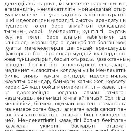
дегенді алға тартып, мемлекетке қарсы шы­ғып,
егемендігін, мемлекеттілігін мойындамай отыр.
Бұл мем­лекеттік тұ­тас­тықтықты қалыптастыратын
ішкі идеологияның әл­сіз­дігі, сыртқы арандатушы
күштерге төтеп бере алмайтын сол­қыл­дақ­
тығының әсері. Мемлекеттің күштілігі сыртқы
қауіпке төтеп бере алатын қабілетімен де
өлшенеді. Украинада ондай қабілет болған жоқ.
Қуатты мемлекеттерде де ондай арандатушы
факторлар бар, бірақ олар мұндай күштерді өте
жеңіл тұншықтырып, басып отырады. Қазақстанның
ішіндегі белгілі бір этностың осы елдің заңын,
мәдениетін, саясатын қолдауы үшін Мемлекеттік
билік, зиялы қауым өкілдері, идеологиялық
жауапты орындар, байырғы халық жол көрсетуі
керек. 24 жыл бойы мемлекеттік тіл – қазақ тілін
өз дәрежесінде қолдана алмай отырған
назымызды, өкпемізді кімге айтамыз? Сол тілді
менсінбей, білмей, оқымай жүрген азаматтарға
ма немесе соған баули алмаған әлсіз саясат пен
сол саясатты жүргізіп отырған билік өкілдеріне
ме?.. Мемлекеттің тілі қазақ тілі болып бекітілген
Қазақстан үкіметін басқарып отырған