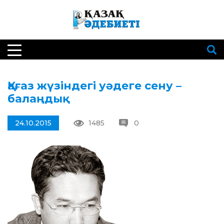
Қағаз жүзіндегі уәдеге сену –
балаңдық
24.10.2015
1485
0