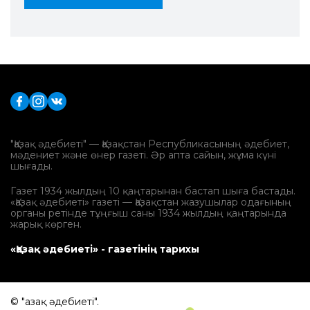
"Қазақ әдебиеті" — Қазақстан Республикасының әдебиет,
мәдениет және өнер газеті. Әр апта сайын, жұма күні
шығады.
Газет 1934 жылдың 10 қаңтарынан бастап шыға бастады.
«Қазақ әдебиеті» газеті — Қазақстан жазушылар одағының
органы ретінде тұңғыш саны 1934 жылдың қаңтарында
жарық көрген.
«Қазақ әдебиеті» - газетінің тарихы
© "Қазақ әдебиеті".