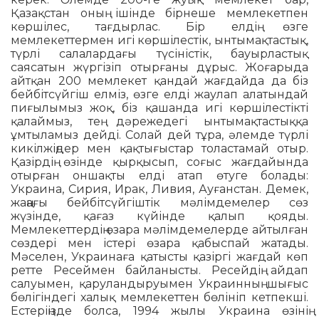
Қазақстан оның ішінде бірнеше мемлекетпен
көршілес, тағдырлас. Бір елдің өзге
мемлекеттермен игі көршілестік, ынтымақтастық,
түрлі салалардағы түсі­ніс­тік, бауырластық
саясатын жүргізіп отырғаны дұрыс. Жоғарыда
айтқан 200 мемлекет қандай жағдайда да біз
бейбітсүйгіш елміз, өзге елді жаулап алатындай
пиғылымыз жоқ, біз қашанда игі көр­шілес­тікті
қалаймыз, тең дәрежедегі ынтымақтастыққа
ұмтыламыз дейді. Солай дей тұра, әлемде түрлі
кикілжіңдер мен қақтығыстар толас­тамай отыр.
Қазірдің өзінде қырқысып, соғыс жағдайында
отыр­ған оншақты елді атап өтуге болады:
Украина, Сирия, Ирак, Ливия, Ауғанстан. Демек,
жаңағы бейбітсүйгіштік мәлімдемелер сөз
жүзінде, қағаз күйінде қалып қояды.
Мемлекеттердің өзара мәлімдемелерде айтылған
сөздері мен істері өзара қабыспай жатады.
Мәселен, Украинаға қатысты қазіргі жағдай көп
ретте Ресеймен байланысты. Ресейдің айдап
салуымен, қаруландыруымен Украин­ның шығыс
бөлігіндегі халық мемлекеттен бөлініп кетпекші.
Естеріңіз­де болса, 1994 жылы Украина өзінің