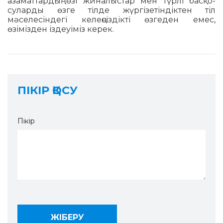
азаматтардың өзі жиналыстар мен түрлі басқо­
сулар­ды өзге тілде жүргізетіндіктен тіл
мәселесіндегі келеңсіздікті өзге­ден емес,
өзімізден іздеуіміз керек.
ПІКІР ҚОСУ
Пікір