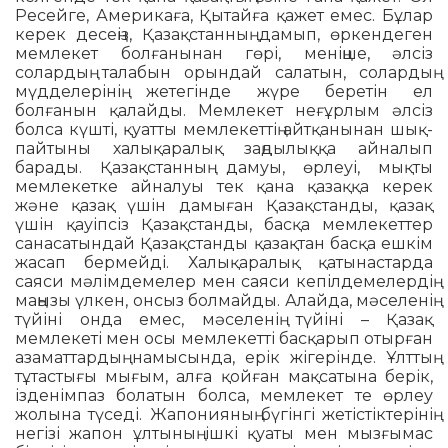
Ресейге, Америкаға, Қытайға қажет емес. Бұлар
керек десеңіз, Қазақстанның дамып, өркендеген
мемлекет болғанынан гөрі, меніңше, әлсіз
солардың талабын орындай салатын, солардың
мүд­де­лерінің жетегінде жүре беретін ел
болғанын қалайды. Мемлекет неғұрлым әлсіз
болса күшті, қуатты мемлекеттің айтқанынан шық­
пайтыны халықаралық заңдылыққа айналып
барады. Қазақстан­ның дамуы, өрлеуі, мықты
мемлекетке айналуы тек қана қазаққа кер­ек
және қазақ үшін дамыған Қазақстанды, қазақ
үшін қауіпсіз Қазақ­станды, басқа мемлекеттер
санасатындай Қазақстанды қазақтан басқа ешкім
жасап бермейді. Халықаралық қатынастарда
саяси мәлімдемелер мен саяси кепілдемелердің
маңызы үлкен, онсыз болмайды. Алайда, мәселенің
түйіні онда емес, мәселенің түйіні – Қазақ
мемлекеті мен осы мемлекетті басқарып отырған
азаматтардың намысында, ерік жігерінде. Ұлттың
тұтастығы мығым, алға қойған мақсатына берік,
ізденімпаз болатын болса, мемлекет те өрлеу
жолына түседі. Жапонияның бүгінгі жетістіктерінің
негізі жапон ұлтының ішкі қуаты мен мызғымас