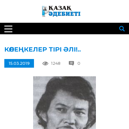
КӨЛЕҢКЕЛЕР ТІРІ ӘЛІ!..
15.03.2019
1248
0