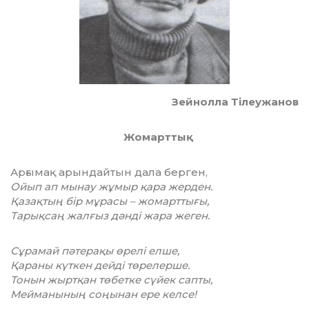
Зейнолла Тілеужанов
Жомарттық
Арғымақ арындайтын дала берген,
Ойып ап мынау жұмыр қара жерден.
Қазақтың бір мұрасы – жомарттығы,
Тарықсаң жалғыз дәнді жара жеген.
Сұрамай пәтерақы өрелі елше,
Қараны күткен дейді төрелерше.
Тонын жыртқан төбетке сүйек сапты,
Мейманының соңынан ере келсе!