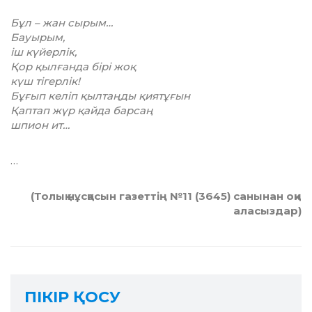
Бұл – жан сырым…
Бауырым,
іш күйерлік,
Қор қылғанда бірі жоқ
күш тігерлік!
Бұғып келіп қылтаңды қиятұғын
Қаптап жүр қайда барсаң
шпион ит…
…
(Толық нұсқасын газеттің №11 (3645) санынан оқи
аласыздар)
ПІКІР ҚОСУ