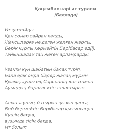
Қаңғыбас кәрі ит туралы
(Баллада)
Ит қартайды…
Қан сонар сайран қалды,
Жақсыларға не деген жалған жарлы,
Бөрік құрлы көрмейтін Бөрібасар ед(і),
Тайыншадай тай жеген арландарды.
Ұзақты күн шабатын балақ түріп,
Бала едік онда біздер жалақ мұрын.
Қызықтаушы ек, Сәрсеннің көк итімен
Ауылдың барлық итін таластырып.
Алып-жұлып, батырып қызыл қанға,
Бой бермейтін Бөрібасар қызынғанда.
Күшің барда,
аузыңда тісің барда,
Ит болып