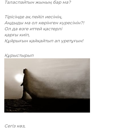
Таласпайтын жының бар ма?
Тірісінде ақ пейіл иесінің,
Аңдыды ма ол көрінген күресінін?!
Ол да өзге иттей қастерлі
қарғы киіп,
Құйрығын қайқайтып ап үретұғын!
Құрыстырып
Сегіз көз,