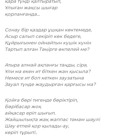
қара түнді қалтыратып,
Ұлыған жақсы шығар
қорланғанда…
Сонау бір қаздар ұшқан көктемеде,
Асыр салып секіріп көк бедеге,
Құйрығымен ойнайтын күшік күнін
Тартып алған Тәңірге өкпелей ме?
Атыра алмай ақпанғы таңды, сірә,
Ұли ма екен ит біткен жан қысыла?
Немесе ит боп кеткен заузатына
Зауал түнде жаудырған қарғысы ма?
Қойға бөрі тигенде бөріктіріп,
Бөрібасар жоқ
айқасар еріп шығып.
Жайшылықта жақ жаппас тәмам шәулі
Шәу етпей қор қылады-ау,
көріп тұрып!..